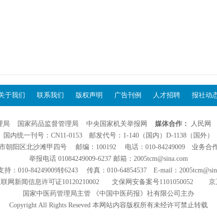
关于我们
联系我们
版权声明
广告刊例
人才招聘
报社动
理局
国家药品监督管理局
中央国家机关举报网
媒体合作：
人民网
国内统一刊号：CN11-0153 邮发代号：1-140（国内）D-1138（国外）
阳区北沙滩甲四号 邮编：100192 电话：010-84249009 业务合作：01
举报电话 01084249009-6237 邮箱：2005tcm@sina.com
：010-84249009转6243 传真：010-64854537 E-mail：2005tcm@sin
联网新闻信息许可证10120210002
文保网安备案号1101050052
京
国家中医药管理局主管 《中国中医药报》社有限公司主办
Copyright All Rights Reseved 本网站内容版权所有未经许可禁止转载