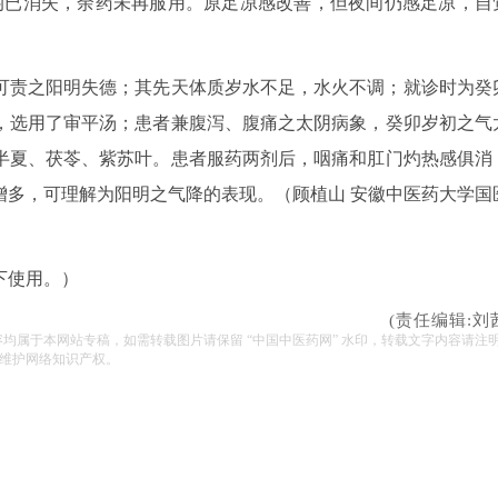
感均已消失，余药未再服用。原足凉感改善，但夜间仍感足凉，自
可责之阳明失德；其先天体质岁水不足，水火不调；就诊时为癸
，选用了审平汤；患者兼腹泻、腹痛之太阴病象，癸卯岁初之气
半夏、茯苓、紫苏叶。患者服药两剂后，咽痛和肛门灼热感俱消
增多，可理解为阳明之气降的表现。（顾植山 安徽中医药大学国
下使用。）
(责任编辑:刘
容均属于本网站专稿，如需转载图片请保留 “中国中医药网” 水印，转载文字内容请注
维护网络知识产权。