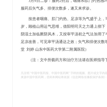
3月9日二诊：服药2剂后，咽痛和肛门灼热
服药后矢气多、排便次数多，遂又来求诊。
按患者咽痛、肛门灼热、足凉等为气盛于上，
岁，顾植山用运气思维，借阳明司天之力通上彻下
阴湿土加临厥阴风木，又按审平汤初之气法加用了
足凉改善，可见审平汤通达之效；矢气和排便次数
堂 刘婷 山东中医药大学第二附属医院）
（注：文中所载药方和治疗方法请在医师指导
凡注明 “中国中医药报、中国中医药网” 字样的视频、图片或文字内
来源中国中医药网，否则本网站将依据《信息网络传播权保护条例》