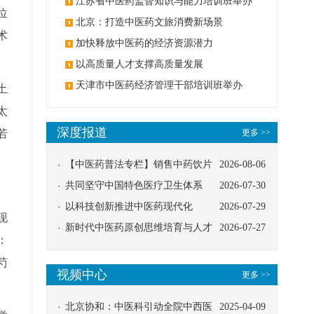
办
江苏省中医药监督知识与能力培训班举办
位
北京：打造中医药文旅消费新场景
术
加快释放中医药的经济资源潜力
以高质量人才支撑高质量发展
天津市中医药经济管理干部培训班举办
土
太
深度报道
若
更多 >>
【中医药普法专栏】销售中药饮片
2026-08-06
应告知煎服方法及注意事项
共同坚守中国特色医疗卫生体系
2026-07-30
以科技创新推进中医药现代化
2026-07-29
现
新时代中医药原创思维培育与人才
2026-07-27
：
发展路径探索
芍
视频中心
更多 >>
北京协和：中医科引动全院中西医
2025-04-09