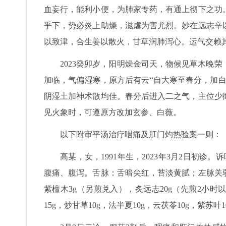
血妄行，能利小便，为肺家专药，有通上彻下之功
乎下，势必炎上助燥，滋虐为害尤烈。妙在远志辛
以致津，合生姜以散火，甘草润肺泻心。运气交赖
2023癸卯岁，阳明燥金司天，物候见草木晚
加临，气偏湿寒，原方后有云“自大寒至春分，加
阴湿土加神术散均佳。春分后进入二之气，主位少
见火象时，可遵原方改加玄参、白薇。
以下附审平汤治疗咽痛及肛门灼热验案一则：
高某，女，1991年生，2023年3月2日初
腹痛、腹泻。舌脉：舌暗尖红，苔淡黄腻；左脉关
紫檀木3g（另煎兑入），炙远志20g（先煎2小时以
15g，炒甘草10g，法半夏10g，云茯苓10g，紫苏叶