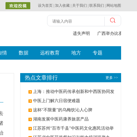
设为首页
|
加入收藏
|
关于我们
|
联系我们
|
网站地图
遗失声明
广西举办比赛探索中
舆情
数据
远程教育
地方
专题
热点文章排行
更多 >>
上海：推动中医药传承创新和中西医协同发
展
中医上门解六日宿便难题
这杯“不限量”的乌梅饮沁人心脾
去
湖南发展中医药康养旅居产品
诸
江苏苏州“百市千县”中医药文化惠民活动举
治