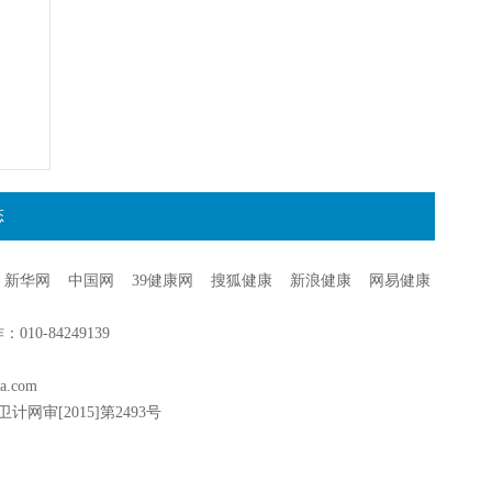
态
新华网
中国网
39健康网
搜狐健康
新浪健康
网易健康
0-84249139
a.com
卫计网审[2015]第2493号