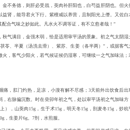
。金不务德，则肝必受戕，萸肉补肝阳也，白芍益肝阴也。但火
以益肾，能导君火下行。紫檀咸以养营，且制阳光上僭。又佐白
其配合气味之妙如此。凡水火不调等证，有不立愈者哉！”
荣，秋气满目，金强木弱，恰是适用审平汤的景象。初之气太阴湿
白茯苓、半夏（汤洗去滑）、紫苏、生姜（各半两）”，或据客气
徵火，客气少阳火，若气候证候仍湿寒，可继续一之气加味法；
诊。诉咽痛，肛门灼热，足凉，小溲有解不尽感；3天前外出饮食后出
弱，右脉偏沉数。时在癸卯年初之气，处以审平汤初之气加味方
上），山萸肉15g，生于术15g，明天冬15g，剖麦冬15g，炒杭
10g，生姜片6g。7剂，水煎服。