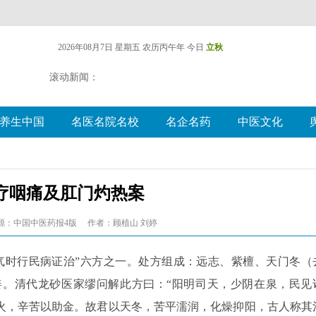
2026年08月7日 星期五
农历丙午年 今日
立秋
滚动新闻：
养生中国
名医名院名校
名企名药
中医文化
疗咽痛及肛门灼热案
源：中国中医药报4版
作者：顾植山 刘婷
气时行民病证治”六方之一。处方组成：远志、紫檀、天门冬（
。清代龙砂医家缪问解此方曰：“阳明司天，少阴在泉，民见
火，辛苦以助金。故君以天冬，苦平濡润，化燥抑阳，古人称其