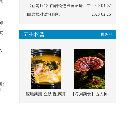
觉
协同
《新闻1+1》白岩松连线黄璐琦：中
2020-04-07
医救治的临床效果
白岩松对话张伯礼
2020-02-25
卯
太
养生科普
更多 >>
，
医
茜)
明
应地药膳·立秋 |酸爽开
【每周药食】古人称
胃，一口入魂！喝下
它为“仙草”，滋补强
这碗汤，滋阴润燥、
壮、培本固元
清热降火