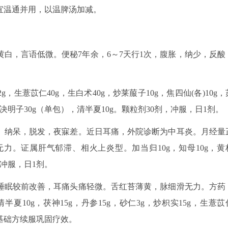
宜温通并用，以温脾汤加减。
瘦面黄白，言语低微。便秘7年余，6～7天行1次，腹胀，纳少，反酸
2g，生薏苡仁40g，生白术40g，炒莱菔子10g，焦四仙(各)10g，
0g，决明子30g（单包），清半夏10g。颗粒剂30剂，冲服，日1剂。
1次。纳呆，脱发，夜寐差。近日耳痛，外院诊断为中耳炎。月经量
力。证属肝气郁滞、相火上炎型。加当归10g，知母10g，黄
，冲服，日1剂。
，睡眠较前改善，耳痛头痛轻微。舌红苔薄黄，脉细滑无力。方药
，清半夏10g，茯神15g，丹参15g，砂仁3g，炒枳实15g，生薏苡
，基础方续服巩固疗效。