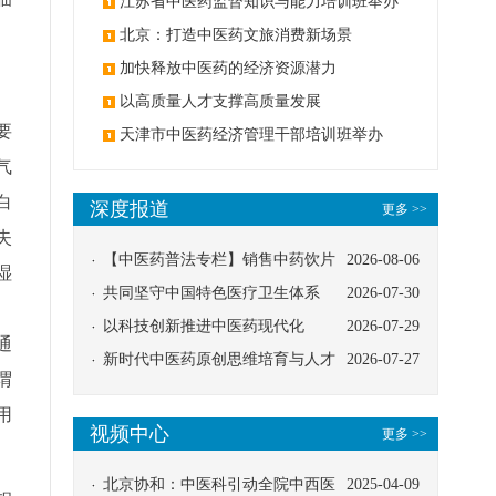
办
江苏省中医药监督知识与能力培训班举办
北京：打造中医药文旅消费新场景
加快释放中医药的经济资源潜力
以高质量人才支撑高质量发展
要
天津市中医药经济管理干部培训班举办
气
白
深度报道
更多 >>
失
【中医药普法专栏】销售中药饮片
2026-08-06
湿
应告知煎服方法及注意事项
共同坚守中国特色医疗卫生体系
2026-07-30
、
以科技创新推进中医药现代化
2026-07-29
通
新时代中医药原创思维培育与人才
2026-07-27
谓
发展路径探索
用
视频中心
更多 >>
北京协和：中医科引动全院中西医
2025-04-09