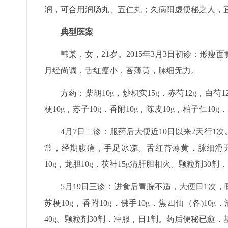
润，可合用润肠丸、五仁丸；久病阳虚便秘之人，
典型医案
韩某，女，21岁。2015年3月3日初诊：形
月经尚调，舌红瘦小，苔薄黄，脉细无力。
方药：柴胡10g，炒枳实15g，赤芍12g，白芍1
梗10g，苏子10g，香附10g，陈皮10g，柏子仁1
4月7日二诊：服药后大便近10日以来2天行
常，经期腹痛，手足冰凉。舌红苔薄黄，脉细滑无
10g，龙胆10g，茯神15g清肝胆相火。颗粒剂30剂
5月19日三诊：进食后胃脘不适，大便日1次
苏梗10g，香附10g，佛手10g，焦四仙（各)10g
40g。颗粒剂30剂，冲服，日1剂。药后便秘已愈