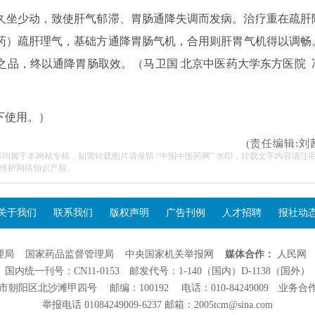
久坐少动，致使肝气郁滞、胃肠通降失调而发病。治疗重在疏肝
药）疏肝理气，基础方通降胃肠气机，合用则肝胃气机得以调畅
之品，终以通降胃肠取效。（马卫国 北京中医药大学东方医院 
下使用。）
(责任编辑:刘
容均属于本网站专稿，如需转载图片请保留 “中国中医药网” 水印，转载文字内容请注
维护网络知识产权。
关于我们
联系我们
版权声明
广告刊例
人才招聘
报社动
理局
国家药品监督管理局
中央国家机关举报网
媒体合作：
人民网
国内统一刊号：CN11-0153 邮发代号：1-140（国内）D-1138（国外）
阳区北沙滩甲四号 邮编：100192 电话：010-84249009 业务合作：01
举报电话 01084249009-6237 邮箱：2005tcm@sina.com