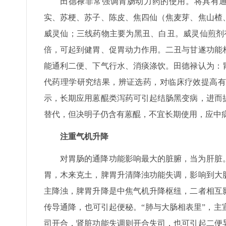
田德禄非常强调胃肠动力药的使用。将具有通
实、苏梗、苏子、陈皮、焦四仙（焦麦芽、焦山楂
威灵仙；三线药物主要为黑丑、白丑。威灵仙煎剂
倍，可起到健胃、促胃动力作用。二丑与甘遂功能
能通利二便、下气行水、消痰涤饮。田德禄认为：
代药理学研究结果，辨证选药，对临床疗效提高有
示，长期应用蒽醌类泻药可引起结肠黑变病，进而
替代，但决明子仍含有蒽醌，不宜长期使用，应中
注重气机升降
对胃肠的通降功能影响最大的脏腑，当为肝脏
胃，木来克土，脾胃升清降浊功能失调，影响到大
主降浊，脾胃升降是中焦气机升降枢纽，二者相互
传导通降，也可引起便秘。“肺与大肠相表里”，
司开合，肾脏功能失调则开合失司，也可引起二便