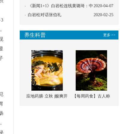
枳
协同
《新闻1+1》白岩松连线黄璐琦：中
2020-04-07
、
医救治的临床效果
白岩松对话张伯礼
2020-02-25
3
，
养生科普
更多 >>
现
显
子
犯
应地药膳·立秋 |酸爽开
【每周药食】古人称
胃
胃，一口入魂！喝下
它为“仙草”，滋补强
肠
这碗汤，滋阴润燥、
壮、培本固元
清热降火
，
秘