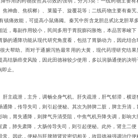
降作用的药物按照其功效的强弱，分为3类：一线药物主要有
、焦神曲、焦槟榔）、莱菔子、旋覆花等；二线药物主要有秦艽
有镇痛效能，可提高小鼠痛阈。秦艽中所含龙胆总甙比龙胆草多
相近，毒副作用较小，民间多用于胃脘膨闷胀饱，本品苦寒峻下
胃肠的通降功能从现代研究角度看，包括了胃肠动力，因此结合
很大帮助。而对于通腑泻热最常用的大黄，现代药理研究结果
提高结肠癌变风险，因此田德禄较少使用，多以润肠通便的决明
病即止。
。肝主疏泄，主升，调畅全身气机。肝失疏泄，肝气郁滞，横逆
肠通降，传导失司，则引起便秘。其次为肺脾二脏，脾主升清，
影响，胃失通降，则脾气升清受阻，中焦气机升降失调，影响大
主宣肃，肺失肃降，大肠传导失司，则引起便秘。此外，肾主二便
异常。因此，便秘与肝脾肺肾皆密切相关，故田德禄强调治疗便