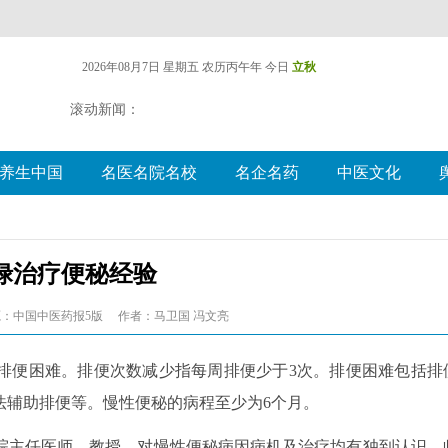
2026年08月7日 星期五
农历丙午年 今日
立秋
滚动新闻：
养生中国
名医名院名校
名企名药
中医文化
禄治疗便秘经验
：中国中医药报5版
作者：马卫国 冯文亮
排便困难。排便次数减少指每周排便少于3次。排便困难包括排
法辅助排便等。慢性便秘的病程至少为6个月。
院主任医师、教授，对慢性便秘病因病机及治疗均有独到认识，