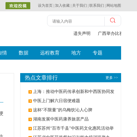
设为首页
|
加入收藏
|
关于我们
|
联系我们
|
网站地图
遗失声明
广西举办比赛探索中
舆情
数据
远程教育
地方
专题
热点文章排行
更多 >>
上海：推动中医药传承创新和中西医协同发
展
中医上门解六日宿便难题
这杯“不限量”的乌梅饮沁人心脾
便
湖南发展中医药康养旅居产品
江苏苏州“百市千县”中医药文化惠民活动举
临