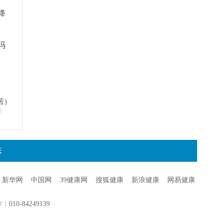
降
。
冯
茜)
明
态
新华网
中国网
39健康网
搜狐健康
新浪健康
网易健康
0-84249139