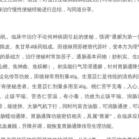
禄治疗慢性便秘经验进行总结，与同道分享。
机。临床中治疗不论何种病因引起的便秘，强调“通腑为第一
、陈皮、炙甘草4味药组成。田德禄用苏梗替代苏叶，变本方为理
的基础方，治疗便秘时常加苏子。通肠基本药物：炒枳实、生
山楂、焦神曲、焦槟榔）。枳实能行气导滞通腑，针对胃肠通降
运化传导功效，田德禄常用剂量40g。生薏苡仁是传统的清热利
有便秘患者。生薏苡仁剂量多用至40g。桃仁苦平无毒，入心
、止咳平喘。苦杏仁苦温，有小毒，功效为止咳平喘、润肠
肠经，能使肺、大肠气机下行，同时均富含油脂，可润肠通便，可
肠蠕动通降。胃肠通降功能密切相关，具属“胃家”，在临床应
气血兼顾，升降并调，能恢复胃肠通降传导生理功能。