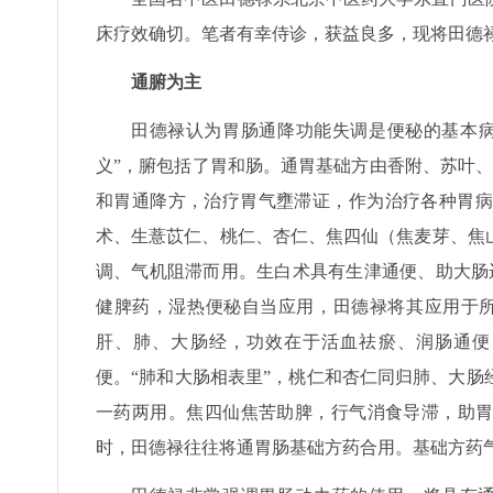
床疗效确切。笔者有幸侍诊，获益良多，现将田德
通腑为主
田德禄认为胃肠通降功能失调是便秘的基本病
义”，腑包括了胃和肠。通胃基础方由香附、苏叶
和胃通降方，治疗胃气壅滞证，作为治疗各种胃病
术、生薏苡仁、桃仁、杏仁、焦四仙（焦麦芽、焦
调、气机阻滞而用。生白术具有生津通便、助大肠
健脾药，湿热便秘自当应用，田德禄将其应用于所
肝、肺、大肠经，功效在于活血祛瘀、润肠通便
便。“肺和大肠相表里”，桃仁和杏仁同归肺、大
一药两用。焦四仙焦苦助脾，行气消食导滞，助胃
时，田德禄往往将通胃肠基础方药合用。基础方药