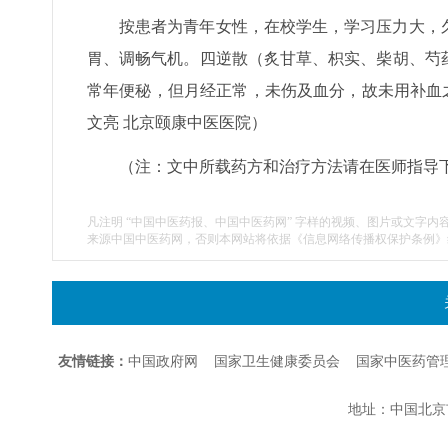
按患者为青年女性，在校学生，学习压力大，
胃、调畅气机。四逆散（炙甘草、枳实、柴胡、芍
常年便秘，但月经正常，未伤及血分，故未用补血
文亮 北京颐康中医医院）
（注：文中所载药方和治疗方法请在医师指导
凡注明 “中国中医药报、中国中医药网” 字样的视频、图片或文字内
来源中国中医药网，否则本网站将依据《信息网络传播权保护条例》
友情链接：
中国政府网
国家卫生健康委员会
国家中医药管
地址：中国北京市朝