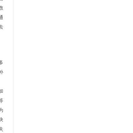
数
通
去
多
补
。
加
等
为
决
失