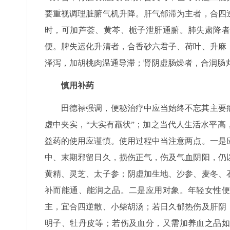
要重视调理脏腑气机升降。肝气郁滞为主者，合四
时，可加芦荟、黄芩、栀子泄肝通腑。肺失肃降者
便。脾失运化升清者，合香砂六君子、荷叶、升麻
泽泻，加胡桃肉温通导滞；肾阴虚肠燥者，合润肠
慎用补药
田德禄强调，便秘治疗中应当始终不忘其主要
虚中夹实，“大实有羸状”；加之当代人生活水平
益药的使用应谨慎。使用过程中当注意两点。一是
中、末期邪留日久，损伤正气，伤及气血阴阳，仍
黄精、灵芝、太子参；阴虚加生地、沙参、麦冬、
补而能通、能润之品。二是应用对象。年轻女性便
主，宜合四逆散、小柴胡汤；若日久郁热伤及肝阴
明子、牡丹皮等；若伤及血分，又需加养血之品如