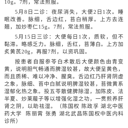
10g。7剂，常法煎服。
5月8日二诊：夜尿消失，大便2日1次。睡
眠改善。脉细，舌边红，苔白稍厚。上方去连
翘，加炒枣仁15g。7剂，常法煎服。
5月15日三诊：大便每日1次，质软，但不
黏滞。略感乏力。脉细，舌红，苔薄白。上方加
炙黄芪20g，再服7剂，以资巩固。
按患者自服参苓白术散后大便颜色由青变
黄，说明胆气畅通而脾湿较甚，故大便呈黄色，
而且质稀、难以冲净、腥臭。舌边红乃肝肾阴虚
之象，脉细、苔中白腻说明脾湿较甚，苔微黄系
湿郁化热之象。投五苓散健脾除湿，加陈皮、法
半夏、炒莱菔子等以增强化湿之功，一贯煎养肝
肾之阴，以助祛湿。（陈国权 陈政孚 湖北中医
药大学 陈丽霄 张勇 湖北武昌陈国权中医内科
诊所）