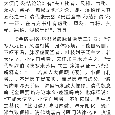
大便门·秘结论治》有“夫五秘者，风秘、气秘、
湿秘、寒秘、热秘是也”之论，即把湿秘作为其
五秘之一；清代张景岳《景岳全书·秘结》谓“秘
结一证，在古方书中有虚秘、风秘、气秘、热
秘、寒秘、湿秘等说”，等等。
《金匮要略·痉湿暍病脉证治第二》云：“伤
寒八九日，风湿相搏，身体疼烦，不能自转侧，
不呕不渴，脉浮虚而涩者，桂枝附子汤主之；若
大便坚，小便自利者，去桂加白术汤主之。”清
代柯韵伯《伤寒来苏集·卷二·痉湿暑证十六条》
解释道：“……若其人大便鞕（硬），小便自利
者……不是因于胃家实，而是因脾气虚矣。”脾
气虚则湿无所运，湿阻气机致大便硬。清代魏念
庭《金匮要略方论本义·痉湿暍病》也解释说：
“再或大便坚、小便自利者，不唯阳微，且中虚
之甚也。”此阳微乃脾阳虚微，湿无阳化，聚而
滞气致便秘。清代喻嘉言《医门法律·卷四·热湿