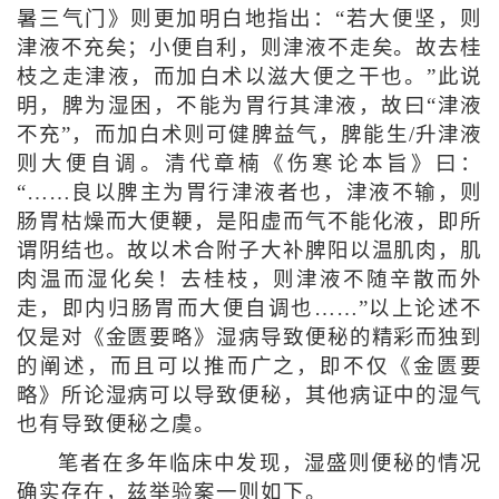
暑三气门》则更加明白地指出：“若大便坚，则
津液不充矣；小便自利，则津液不走矣。故去桂
枝之走津液，而加白术以滋大便之干也。”此说
明，脾为湿困，不能为胃行其津液，故曰“津液
不充”，而加白术则可健脾益气，脾能生/升津液
则大便自调。清代章楠《伤寒论本旨》曰：
“……良以脾主为胃行津液者也，津液不输，则
肠胃枯燥而大便鞕，是阳虚而气不能化液，即所
谓阴结也。故以术合附子大补脾阳以温肌肉，肌
肉温而湿化矣！去桂枝，则津液不随辛散而外
走，即内归肠胃而大便自调也……”以上论述不
仅是对《金匮要略》湿病导致便秘的精彩而独到
的阐述，而且可以推而广之，即不仅《金匮要
略》所论湿病可以导致便秘，其他病证中的湿气
也有导致便秘之虞。
笔者在多年临床中发现，湿盛则便秘的情况
确实存在，兹举验案一则如下。