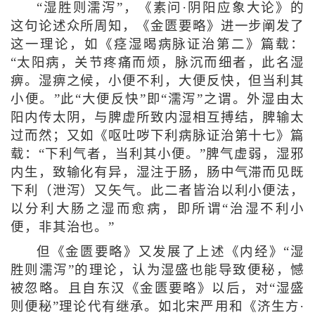
“湿胜则濡泻”，《素问·阴阳应象大论》的
这句论述众所周知，《金匮要略》进一步阐发了
这一理论，如《痉湿暍病脉证治第二》篇载：
“太阳病，关节疼痛而烦，脉沉而细者，此名湿
痹。湿痹之候，小便不利，大便反快，但当利其
小便。”此“大便反快”即“濡泻”之谓。外湿由太
阳内传太阴，与脾虚所致内湿相互搏结，脾输太
过而然；又如《呕吐哕下利病脉证治第十七》篇
载：“下利气者，当利其小便。”脾气虚弱，湿邪
内生，致输化有异，湿注于肠，肠中气滞而见既
下利（泄泻）又矢气。此二者皆治以利小便法，
以分利大肠之湿而愈病，即所谓“治湿不利小
便，非其治也。”
但《金匮要略》又发展了上述《内经》“湿
胜则濡泻”的理论，认为湿盛也能导致便秘，憾
被忽略。且自东汉《金匮要略》以后，对“湿盛
则便秘”理论代有继承。如北宋严用和《济生方·