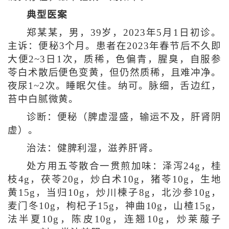
典型医案
郑某某，男，39岁，2023年5月1日初诊。
主诉：便秘3个月。患者在2023年春节后不久即
大便2~3日1次，质稀，色偏青，腥臭，自服参
苓白术散后便色变黄，但仍然质稀，且难冲净。
夜尿1~2次。睡眠欠佳。纳可。脉细，舌边红，
苔中白腻微黄。
诊断：便秘（脾虚湿盛，输运不及，肝肾阴
虚）。
治法：健脾利湿，滋养肝肾。
处方用五苓散合一贯煎加味：泽泻24g，桂
枝4g，茯苓20g，炒白术10g，猪苓10g，生地
黄15g，当归10g，炒川楝子8g，北沙参10g，
麦门冬10g，枸杞子15g，神曲10g，山楂15g，
法半夏10g，陈皮10g，连翘10g，炒莱菔子