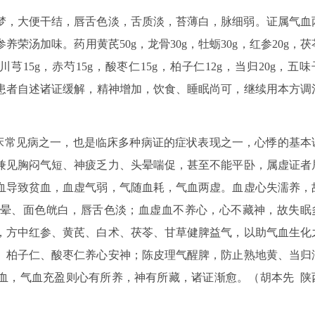
梦，大便干结，唇舌色淡，舌质淡，苔薄白，脉细弱。证属气血
汤加味。药用黄芪50g，龙骨30g，牡蛎30g，红参20g，茯
，川芎15g，赤芍15g，酸枣仁15g，柏子仁12g，当归20g，五味
后，患者自述诸证缓解，精神增加，饮食、睡眠尚可，继续用本方调
临床常见病之一，也是临床多种病证的症状表现之一，心悸的基本
兼见胸闷气短、神疲乏力、头晕喘促，甚至不能平卧，属虚证者
血导致贫血，血虚气弱，气随血耗，气血两虚。血虚心失濡养，
晕、面色㿠白，唇舌色淡；血虚血不养心，心不藏神，故失眠
，方中红参、黄芪、白术、茯苓、甘草健脾益气，以助气血生化
、柏子仁、酸枣仁养心安神；陈皮理气醒脾，防止熟地黄、当归
血，气血充盈则心有所养，神有所藏，诸证渐愈。（胡本先 陕