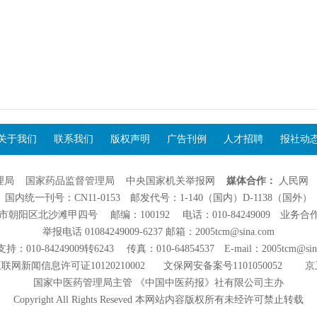
关于我们
联系我们
版权声明
广告刊例
人才招聘
报社动
理局
国家药品监督管理局
中央国家机关举报网
媒体合作：
人民网
国内统一刊号：CN11-0153 邮发代号：1-140（国内）D-1138（国外）
阳区北沙滩甲四号 邮编：100192 电话：010-84249009 业务合作：01
举报电话 01084249009-6237 邮箱：2005tcm@sina.com
：010-84249009转6243 传真：010-64854537 E-mail：2005tcm@sin
联网新闻信息许可证10120210002
文保网安备案号1101050052
京
国家中医药管理局主管 《中国中医药报》社有限公司主办
Copyright All Rights Reseved 本网站内容版权所有未经许可禁止转载