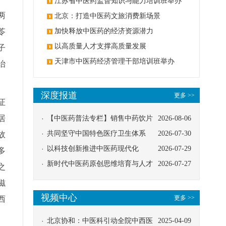
办
江苏省中医药监督知识与能力培训班举办
两
北京：打造中医药文旅消费新场景
苓
加快释放中医药的经济资源潜力
以高质量人才支撑高质量发展
子
天津市中医药经济管理干部培训班举办
治
深度报道
更多 >>
证
居
【中医药普法专栏】销售中药饮片
2026-08-06
应告知煎服方法及注意事项
共同坚守中国特色医疗卫生体系
2026-07-30
故
以科技创新推进中医药现代化
2026-07-29
多
新时代中医药原创思维培育与人才
2026-07-27
之
发展路径探索
滋
视频中心
更多 >>
西
北京协和：中医科引动全院中西医
2025-04-09