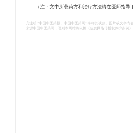
（注：文中所载药方和治疗方法请在医师指导
凡注明 “中国中医药报、中国中医药网” 字样的视频、图片或文字内
来源中国中医药网，否则本网站将依据《信息网络传播权保护条例》