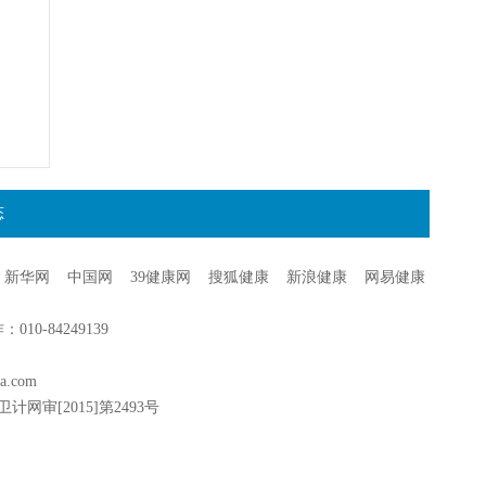
态
新华网
中国网
39健康网
搜狐健康
新浪健康
网易健康
0-84249139
a.com
卫计网审[2015]第2493号