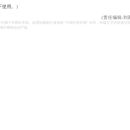
下使用。）
(责任编辑:刘
容均属于本网站专稿，如需转载图片请保留 “中国中医药网” 水印，转载文字内容请注
维护网络知识产权。