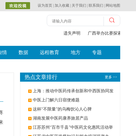
设为首页
|
加入收藏
|
关于我们
|
联系我们
|
网站地图
遗失声明
广西举办比赛探索中（壮
舆情
数据
远程教育
地方
专题
热点文章排行
更多 >>
上海：推动中医药传承创新和中西医协同发
展
中医上门解六日宿便难题
这杯“不限量”的乌梅饮沁人心脾
疼
湖南发展中医药康养旅居产品
来
江苏苏州“百市千县”中医药文化惠民活动举