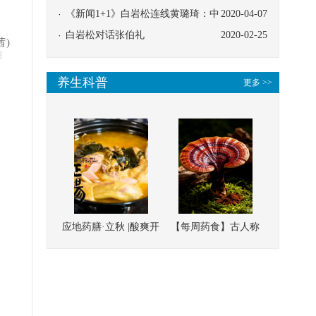
协同
《新闻1+1》白岩松连线黄璐琦：中
2020-04-07
医救治的临床效果
白岩松对话张伯礼
2020-02-25
茜)
明
养生科普
更多 >>
应地药膳·立秋 |酸爽开
【每周药食】古人称
胃，一口入魂！喝下
它为“仙草”，滋补强
这碗汤，滋阴润燥、
壮、培本固元
清热降火