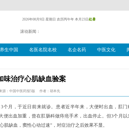
2026年08月9日 星期日
农历丙午年 本月23日
处暑
滚动新闻：
养生中国
名医名院名校
名企名药
中医文化
加味治疗心肌缺血验案
来源：中国中医药报5版
作者：胡本先
力3个月，于近日前来就诊。患者近半年来，大便时出血，肛门
大便出血加重，曾在肛肠科做痔疮手术，出血停止。但3个月以
心肌缺血，窦性心动过速”，对症治疗之后效果不显。