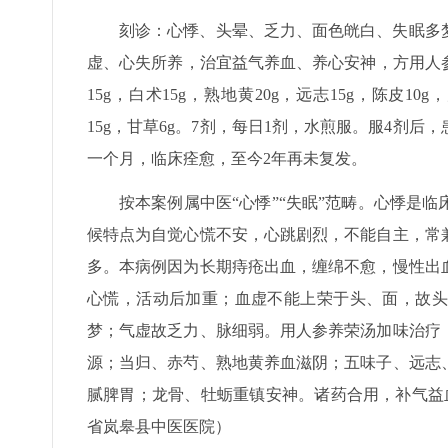
刻诊：心悸、头晕、乏力、面色㿠白、失眠多
虚、心失所养，治宜益气养血、养心安神，方用人参养荣
15g，白术15g，熟地黄20g，远志15g，陈皮10g
15g，甘草6g。7剂，每日1剂，水煎服。服4剂
一个月，临床痊愈，至今2年再未复发。
按本案例属中医“心悸”“失眠”范畴。心悸是
候特点为自觉心慌不安，心跳剧烈，不能自主，常
多。本病例因为长期痔疮出血，缠绵不愈，慢性出
心慌，活动后加重；血虚不能上荣于头、面，故头
梦；气虚故乏力、脉细弱。用人参养荣汤加味治疗
源；当归、赤芍、熟地黄养血滋阴；五味子、远志
腻脾胃；龙骨、牡蛎重镇安神。诸药合用，补气益
省岚皋县中医医院）