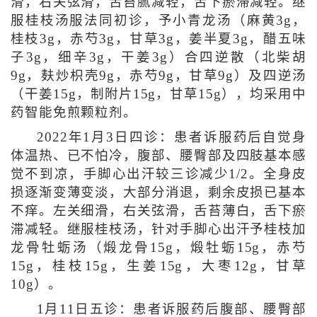
滑，右关弦滑，舌苔腻减轻，舌下瘀滞减轻。继
服桂枝汤服法同初诊，予小青龙汤（麻黄3g，
桂枝3g，赤芍3g，甘草3g，姜半夏3g，醋五味
子3g，细辛3g，干姜3g）合四逆散（北柴胡
9g，麸炒枳壳9g，赤芍9g，甘草9g）及四逆汤
（干姜15g，制附片15g，甘草15g），均采用中
药智能免煎颗粒剂。
2022年1月3日四诊：患者诉服药后自觉身
体温热、已不怕冷，腹部、腰臀部及四肢基本感
觉不到凉，手脚心出汗较三诊减少1/2。全身皮
损逐渐变薄变淡，大部分消退，剩余皮损已基本
不痒。左关细滑，右关弦滑，舌苔薄白，舌下瘀
滞减轻。继服桂枝汤，针对手脚心出汗予桂枝加
龙骨牡蛎汤（煅龙骨15g，煅牡蛎15g，赤芍
15g，桂枝15g，生姜15g，大枣12g，甘草
10g）。
1月11日五诊：患者诉服药后腹部、腰臀部