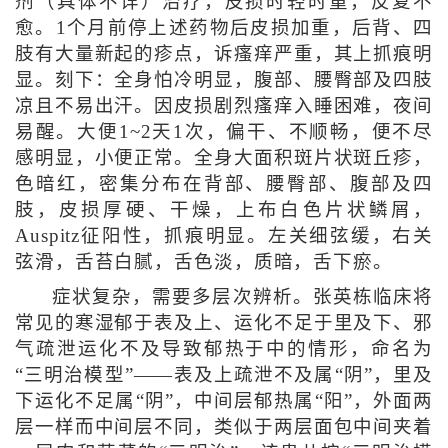
剂（具体不详）治疗，皮损时轻时重，反复不
愈。1个月前停上述药物后皮损加重，后背、四
肢有大量新起的疹点，诉瘙痒严重，其上抓痕明
显。刻下：全身怕冷明显，腹部、腰臀部及四肢
凉且不易出汗。因皮损剧烈瘙痒入睡困难，夜间
易醒。大便1~2天1次，偏干、不顺畅，便不尽
感明显，小便正常。全身大面积斑片状斑丘疹，
色暗红，密集分布在背部、腰臀部、腹部及四
肢，皮损厚硬、干燥，上布白色片状鳞屑，
Auspitz征阳性，抓痕明显。左关细弦缓，右关
弦滑，舌苔白腻，舌色淡，质暗，舌下瘀。
症状复杂，需要多层次辨析。张英栋临床将
常见的寒湿郁于表及上、运化不足于里及下、邪
气疏泄运化不及导致郁热于中的情形，命名为
“三明治模型”——表及上疏泄不及属“阴”，里及
下运化不足属“阴”，中间层郁热属“阳”，外面两
层一样而中间层不同，类似于两层面包中间夹着