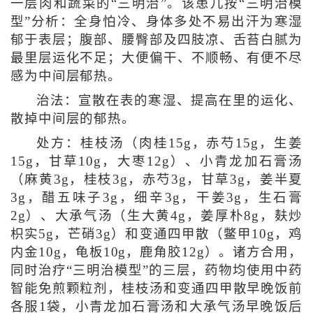
一层肉和蔬菜的“三明治”。该患儿按“三明治模
型”分析：全身怕冷、身体多处不易出汗为寒湿
郁于表层；腹部、腰臀部及四肢凉、舌苔白腻为
最里层运化不足；大便偏干、不顺畅、有便不尽
感为中间层郁热。
治法：宣散在表的寒湿、提高在里的运化、
散掉中间层的郁热。
处方：桂枝汤（肉桂15g，赤芍15g，生姜
15g，甘草10g，大枣12g）、小青龙加石膏汤
（麻黄3g，桂枝3g，赤芍3g，甘草3g，姜半夏
3g，醋五味子3g，细辛3g，干姜3g，生石膏
2g）、大承气汤（生大黄4g，姜厚朴8g，麸炒
枳实5g，芒硝3g）和变通四甲散（鳖甲10g，鸡
内金10g，龟板10g，鹿角胶12g）。诸方合用，
同时治疗“三明治模型”的三层，药物均使用中药
智能免煎颗粒剂，桂枝汤和变通四甲散早晚饭前
各服1袋，小青龙加石膏汤和大承气汤早晚饭后