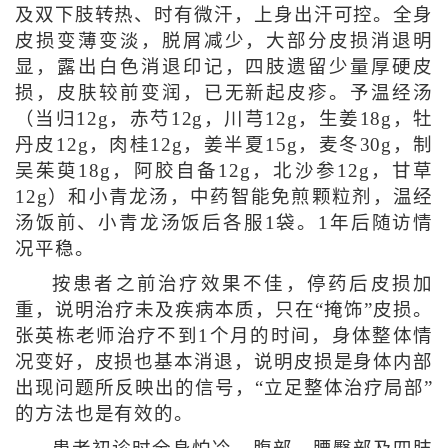
及双下肢转热、时有微汗，上身出汗可控。全身
皮损变薄变淡，脱屑减少，大部分皮损消退明
显，露出白色消退印记，四肢遗留少量厚硬皮
损，皮肤较前变润，已无新起皮疹。予温经汤
（当归12g，赤芍12g，川芎12g，生姜18g，牡
丹皮12g，肉桂12g，姜半夏15g，麦冬30g，制
吴茱萸18g，阿胶自备12g，北沙参12g，甘草
12g）和小青龙汤，中药智能免煎颗粒剂，温经
汤饭前、小青龙汤饭后各服1袋。1年后随访情
况平稳。
按患者之前治疗效果不佳，停药后皮损加
重，说明治疗未及疾病本质，只在“掩饰”皮损。
张英栋老师治疗不到1个月的时间，身体整体情
况变好，皮损也基本消退，说明皮损是身体内部
出现问题所反映出的信号，“立足整体治疗局部”
的方法也是有效的。