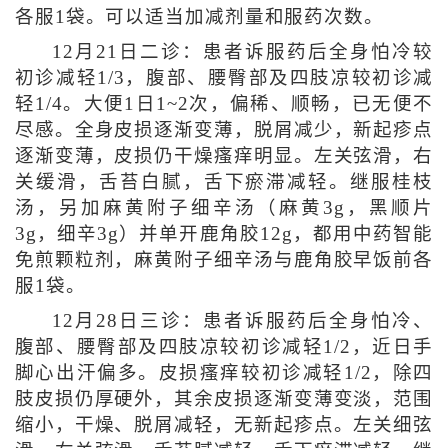
各服1袋。可以适当加减剂量和服药次数。
12月21日二诊：患者诉服药后全身怕冷较
初诊减轻1/3，腹部、腰臀部及四肢凉较初诊减
轻1/4。大便1日1~2次，偏稀、顺畅，已无便不
尽感。全身皮损逐渐变薄，脱屑减少，新起疹点
逐渐变薄，皮损仍干燥瘙痒明显。左关弦滑，右
关缓滑，舌苔白腻，舌下瘀滞减轻。继服桂枝
汤，另加麻黄附子细辛汤（麻黄3g，黑顺片
3g，细辛3g）并单开鹿角胶12g，都用中药智能
免煎颗粒剂，麻黄附子细辛汤与鹿角胶早饭前各
服1袋。
12月28日三诊：患者诉服药后全身怕冷、
腹部、腰臀部及四肢凉较初诊减轻1/2，近日手
脚心出汗偏多。皮损瘙痒较初诊减轻1/2，除四
肢皮损仍厚硬外，其余皮损逐渐变薄变淡，范围
缩小，干燥、脱屑减轻，无新起疹点。左关细弦