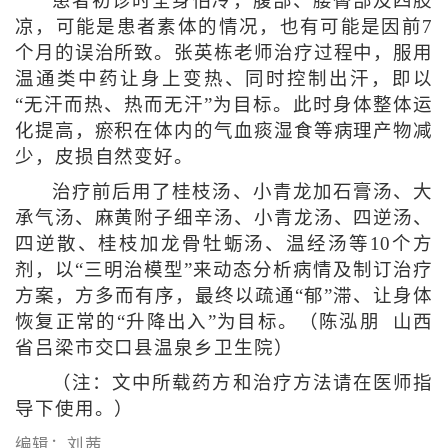
患者初诊时全身怕冷，腹部、腰臀部及四肢
凉，可能是患者素体的情况，也有可能是因前7
个月的误治所致。张英栋老师治疗过程中，服用
温通类中药让身上变热、同时控制出汗，即以
“无汗而热、热而无汗”为目标。此时身体整体运
化提高，瘀积在体内的气血痰湿食等病理产物减
少，皮损自然变好。
治疗前后用了桂枝汤、小青龙加石膏汤、大
承气汤、麻黄附子细辛汤、小青龙汤、四逆汤、
四逆散、桂枝加龙骨牡蛎汤、温经汤等10个方
剂，以“三明治模型”来动态分析病情及制订治疗
方案，方多而有序，最终以疏通“郁”滞、让身体
恢复正常的“升降出入”为目标。（陈泓朋 山西
省吕梁市交口县温泉乡卫生院）
（注：文中所载药方和治疗方法请在医师指
导下使用。）
编辑：刘茜