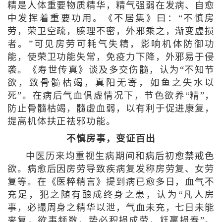
精是人体重要物质精华，精气强弱在发病、自愈
中发挥着重要功用。《不居集》曰：“不慎房
劳，荣卫空疏，腠理不密，外邪乘之，渐变虚损
者。”可见房劳可耗气失精，影响机体防御功
能，使荣卫功能失常，免疫力下降，外邪易于侵
袭。《寿世传真》谈及多交伤髓，认为“不知节
欲，致骨髓枯竭，真阳无寄，如鱼之失水以
死”。在病后气血俱虚情况下，节色欲养“精”，
防止骨髓枯竭，髓虚血弱，以有利于促进康复，
提高机体扶正祛邪功能。
不慎房事，变证百出
中医历来均重视生病期间和病后初愈禁戒色
欲。病愈后因房劳导致疾病复发称房劳复、女劳
复等。在《医粹精言》提到病已愈多日，血气不
充足，犯之随有酿成终身之患，认为“凡人房
事，必撮周身之精华以泄，气血未充，七日未能
来复，欲事频数，势必积损成劳，尪羸损寿”。