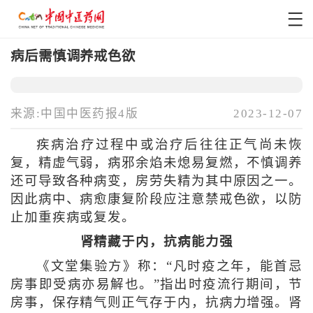
病后需慎调养戒色欲
来源:中国中医药报4版
2023-12-07
疾病治疗过程中或治疗后往往正气尚未恢
复，精虚气弱，病邪余焰未熄易复燃，不慎调养
还可导致各种病变，房劳失精为其中原因之一。
因此病中、病愈康复阶段应注意禁戒色欲，以防
止加重疾病或复发。
肾精藏于内，抗病能力强
《文堂集验方》称：“凡时疫之年，能首忌
房事即受病亦易解也。”指出时疫流行期间，节
房事，保存精气则正气存于内，抗病力增强。肾