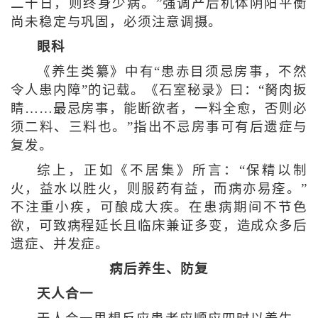
二十日，则终身少病。”强调产后机体阴阳平衡
尚未稳定与巩固，必须注意调摄。
眼科
《养生类纂》中有“患赤目须忌房事，不然
令人患内障”的记载。《石室秘录》曰：“胬肉扳
睛……最忌房事，能断欲者，一料全愈，否则必
须二料、三料也。”指出不忌房事可有后遗症与
复发。
综上，正如《不居集》所言：“保精以制
火，益水以胜火，则服药有益，而病亦易痊。”
不注重小疾，可酿成大疾。在患病期间不节色
欲，可致病程延长且临床兼证多变，造成众多后
遗症、并发症。
病后养生、防复
天人合一