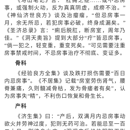
《寿山笔记》言：“肛痈之症……或不忌房
事，或强制火动，反为真真阴虚，成痨不治。”
《神仙济世良方》谈及治瘿瘤，“但忌房事一
月，余无所忌，若犯房事必破，终身成漏矣。”
《圣济总录》言：“痢后脱肛，断房室，周年乃
佳。”《洞天奥旨》提到大部分“疔”皆忌房事，
“倘一犯之，轻变重，重变死矣。”可见需要注重
房事禁戒时间，不忌房事治疗不彻底、变证多。
骨科
《经验良方全集》谈及跌打损伤需要“百日
内忌房事”。《不居集》记载“房室劳伤肾气，腰
脊兼痛，久则髓减骨枯，发为骨痿者有矣”，认
为房事失“精”，不利伤口恢复和骨生长。
产科
《济生集》曰：“产后，双满月内忌房事动
欲火并劳神过度，犯则无药可治。若能忌至一百