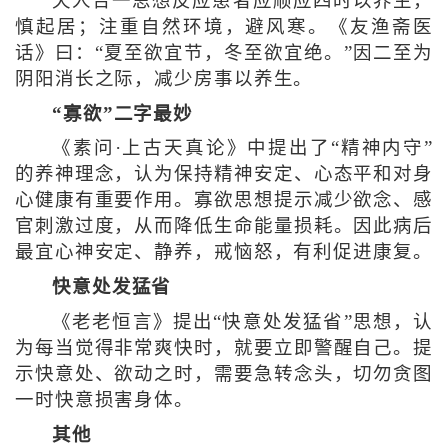
天人合一思想反应患者应顺应四时以养生，
慎起居；注重自然环境，避风寒。《友渔斋医
话》曰：“夏至欲宜节，冬至欲宜绝。”因二至为
阴阳消长之际，减少房事以养生。
“寡欲”二字最妙
《素问·上古天真论》中提出了“精神内守”
的养神理念，认为保持精神安定、心态平和对身
心健康有重要作用。寡欲思想提示减少欲念、感
官刺激过度，从而降低生命能量损耗。因此病后
最宜心神安定、静养，戒恼怒，有利促进康复。
快意处发猛省
《老老恒言》提出“快意处发猛省”思想，认
为每当觉得非常爽快时，就要立即警醒自己。提
示快意处、欲动之时，需要急转念头，切勿贪图
一时快意损害身体。
其他