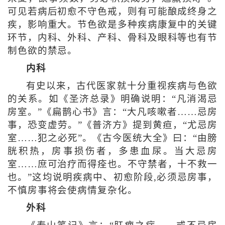
可见若病后初愈不守色戒，则有可能酿成终身之
疾，影响重大。节色欲是多种疾病康复中的关键
环节，内科、外科、产科、骨科及眼科等也有节
制色欲的禁忌。
内科
有史以来，古代医家就十分重视疾病与色欲
的关系。如《圣济总录》明确说明：“凡消渴忌
房室。”《扁鹊心书》言：“大凡咳嗽者……忌房
事，恐变虚劳。”《普济方》提到黄疸，“尤忌房
室……犯之必死”。《古今医统大全》曰：“由膀
胱积热，房事损伤者，多患血尿。当大忌房
室……庶可治疗而得痊也。不守禁者，十不救一
也。”这均说明疾病中、初愈阶段,必须忌房事，
不慎房事将会使病情复杂化。
外科