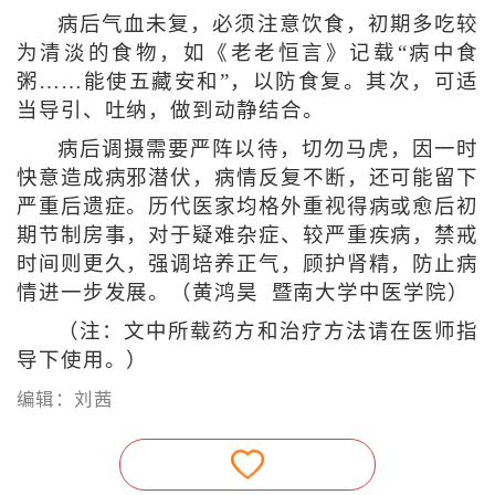
病后气血未复，必须注意饮食，初期多吃较
为清淡的食物，如《老老恒言》记载“病中食
粥……能使五藏安和”，以防食复。其次，可适
当导引、吐纳，做到动静结合。
病后调摄需要严阵以待，切勿马虎，因一时
快意造成病邪潜伏，病情反复不断，还可能留下
严重后遗症。历代医家均格外重视得病或愈后初
期节制房事，对于疑难杂症、较严重疾病，禁戒
时间则更久，强调培养正气，顾护肾精，防止病
情进一步发展。（黄鸿昊 暨南大学中医学院）
（注：文中所载药方和治疗方法请在医师指
导下使用。）
编辑：刘茜