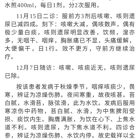
水煎400ml，每日1剂，分2次服用。
11月15日二诊：服前方3剂后咳嗽、咳则遗
尿已减四成。刻下：咳嗽大减，偶咳数声，偶有
极少量白痰，咳则遗尿明显改善，饮频，溲亦
多，无咽干、咽痒，胸胀痛已不显，头痛缓解，
大便偏干，日1行。效不更方，守前方继续治
疗。
12月7日随访：咳嗽、咳痰近无，咳则遗尿
已除。
按该患者发病于秋燥季节，咽痒咳痰少，畏
寒，辨证为凉燥伤肺。夜间寒重，故夜咳甚。苔
白腻，水滑苔，脉弦滑，此为水饮。发病后服用
寒凉伤中药物，苔白腻、水滑，为中焦脾阳受
损、痰饮内生。胸膺满胀，为饮在心下、上焦水
道不利。咳则遗尿，为下焦水道不利。四诊合
参，辨证为凉燥伤肺、水饮内停。故史载祥以全