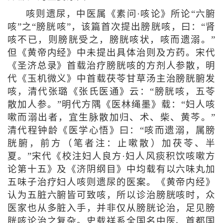
咳则遗尿，中医属《素问·咳论》所论“六腑
咳”之“膀胱咳”，该篇首次提出膀胱咳，曰：“肾
咳不已，则膀胱受之，膀胱咳状，咳而遗溺。”
但《黄帝内经》中未提出具体治则及方药。宋代
《圣济总录》首载治疗膀胱咳的方剂人参散，明
代《玉机微义》中首载茯苓甘草汤主治膀胱腑发
咳，清代张璐《张氏医通》云：“膀胱咳，五苓
散加人参。”明代方隅《医林绳墨》载：“妇人咳
嗽而溺出者，宜生脉散加归、术、柴、黄芩。”
清代程钟龄《医学心悟》曰：“咳而遗溺，属膀
胱腑，前方（笔者注：止嗽散）加茯苓、半
夏。”宋代《校注妇人良方·妇人风痰积饮咳嗽方
论第十五》及《济阴纲目》中均载有以六味丸加
五味子治疗妇人咳则遗尿的医案。《黄帝内经》
认为五脏六腑皆可致咳，所以诊治膀胱咳时，众
医家也从多脏入手，并非仅从膀胱论治，足见膀
胱咳论治之复杂。史载祥系全国名中医、首都国