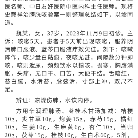
医名师、中日友好医院中医内科主任医师。现将
史载祥治膀胱咳验案一则整理总结如下，以飨同
道。
魏某，女，37岁，2023年11月9日初诊。主
诉：咳嗽5天。患者于5天前出现咳嗽，服养阴
清肺口服液、蓝芩口服液疗效欠佳。刻下：咳嗽
阵作，咳少量白黏痰，夜咳尤甚，间隔数分钟即
咳，咳则遗尿，频频饮水以镇咳，畏寒，胸膺满
胀，头痛，无口干、口苦，大便干结。舌暗红，
苔白腻，水滑苔，脉弦滑，寸部上冲，双尺不
足。
辨证：凉燥伤肺，水饮内停。
方用辛润理肺汤、苓桂术甘汤加减：桔梗
10g，炙甘草10g，炮姜15g，赤芍15g，橘红
10g，生姜10g，生麻黄6g，杏仁10g，当归
20g，茯苓15g，桂枝10g，生白术60g。5剂，