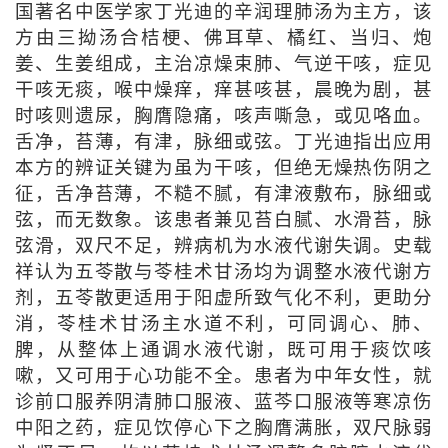
国著名中医学家丁光迪的辛润理肺汤为主方，该
方由三拗汤合桔梗、佛耳草、橘红、当归、炮
姜、生姜组成，主治凉燥束肺、气逆干咳，症见
干咳无痰，喉中燥痒，痒甚咳甚，晨晚为剧，甚
时咳则遗尿，胸膺隐痛，咳声嘶急，或见咯血。
舌净，苔薄，有津，脉细或弦。丁光迪指出应用
本方的辨证关键为虽为干咳，但绝无燥热伤阴之
征，舌净苔薄，不糙不腻，有津液敷布，脉细或
弦，而无数象。该患者兼见苔白腻、水滑苔，脉
弦滑，双尺不足，辨病机为水液代谢失调。史载
祥认为五苓散与苓桂术甘汤均为调整水液代谢方
剂，五苓散更适用于阳虚所致气化不利，更助分
消，苓桂术甘汤主水道不利，可同调心、肺、
脾，从整体上通调水液代谢，既可用于痰饮咳
嗽，又可用于心功能不全。患者为中年女性，就
诊前口服养阴清肺口服液、蓝芩口服液等寒凉伤
中阳之药，症见饮停心下之胸膺满胀，双尺脉弱