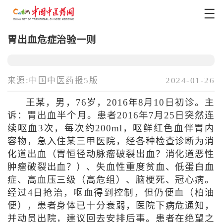
胃出血危症治验一则
来源:中国中医药报5版
2024-01-26
王某，男，76岁，2016年8月10日初诊。主
诉：胃出血半个月。患者2016年7月25日突然连
续呕血3次，每次约200ml，呕鲜红色血伴胃内
容物，急入住某三甲医院，经各种检查诊断为消
化道出血（胃恒径动脉瘤破裂出血？消化道恶性
肿瘤破裂出血？）、失血性重度贫血、低蛋白血
症、高血压三级（高危组）、脑梗死、冠心病。
经过4日抢治，呕血得到控制，但仍便血（柏油
便），患者身体已十分衰弱，医院下病危通知，
并动员出院，建议回去安排后事。患者在绝望之