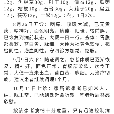
12g，鱼腥草30g，射干10g，僵蚕12g，瓜蒌
12g，桔梗10g，石膏30g，莱菔子20g，扁豆
12g，茯苓12g，土鳖12g。5剂，1日3次。
8月26日五诊：咽痒、咳嗽大减，已无黄
痰，精神好，面色明亮，纳佳，眠佳，较前胖，
已恢复到病前状态，大便一日一行。查体：胃腹
部柔软，苔白黄，脉细。大便为褐黄色软便，镜
检阴性，潜血阴性。守四诊方加减，继服。
9月9日六诊：随证调之，患者体质已逐渐恢
复，精神好，面色正常，胃腹部柔软，饮食正
常，大便一直未出血。苔白黄，脉细。为治疗彻
底，建议患者继续调理1个月。
10月11日七诊：家属诉患者已如常人，
纳、眠正常，已能到处赶会听戏，笔者听后甚感
欣慰。
按该患者病情十分危重，只有迅速控制病