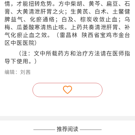
情，才能扭转危势。方中柴胡、黄芩、扁豆、石
膏、大黄清泄肝胃之火；生黄芪、白术、土鳖健
脾益气、化瘀通络；白及、棕炭收敛止血；乌
梅、瓜蒌酸寒清热止咳。上药共奏清泄肝胃、补
气化瘀止血之效。（雷昌林 陕西省宝鸡市金台
区中医医院）
（注：文中所载药方和治疗方法请在医师指
导下使用。）
编辑：刘茜
———— 推荐阅读 ————