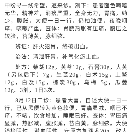
中盼寻一线希望，遂来诊。刻下：患者面色晦暗
无华，精神差，消瘦严重，全身无力，胃痛，纳
少，腹胀，大便一日一行，仍柏油便，夜晚咽
痒、咳嗽严重。查体：胃脘热胀有压痛，腹压之
较胀，苔薄黄，脉细弦。
辨证：肝火犯胃，络破出血。
治法：清泄肝胃，补气化瘀止血。
处方：柴胡12g，黄芩12g，石膏30g，大黄
（另包后下）7g，生芪20g，白术15g，土鳖
12g，白及15g，棕炭30g，乌梅15g，瓜蒌
12g。3剂，1日3次。
8月12日二诊：患者大喜，自述大便一日一
行，已从黑便转为黄色软便，胃痛显减，咽已不
痒，不咳，饮食增加，睡眠已好。查体：胃压痛
显减，热胀减，腹胀减，苔白黄，脉细弦。大便
镜检阴性，潜血阴性。守原方加莪术20g，改大