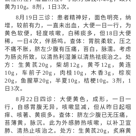
黄为10g。8剂，1日3次。
8月19日三诊：患者精神好，面色明亮，纳
增，较前有力，一直未出血，大便一日一行，为
黄色软便，轻度咳嗽，白稀痰多，但18日大便
稀，一日4次，伴肠鸣。查体：胃脘柔软，压之
不痛不胀，脐左少腹有压痛，苔白，脉濡。考虑
为肠炎所致，以清热利湿兼以清热祛痰治之。处
方：生黄芪20g，柴胡12g，黄芩12g，黄连
10g，车前子20g，肉桂10g，木香3g，棕炭
20g，鱼腥草20g，半夏10g，桔梗10g。3剂，1
日3次。
8月22日四诊：大便黄色，成形，一日一
行，自感胃腹无异，咳嗽显减，但从昨日起咽
痒、咳著、黄痰多。查体：脐左少腹已无压痛，
苔薄黄，脉沉。此为外感肺热咳嗽，以补卫宣
肺、清热止咳治之。处方：生黄芪20g，炙麻黄