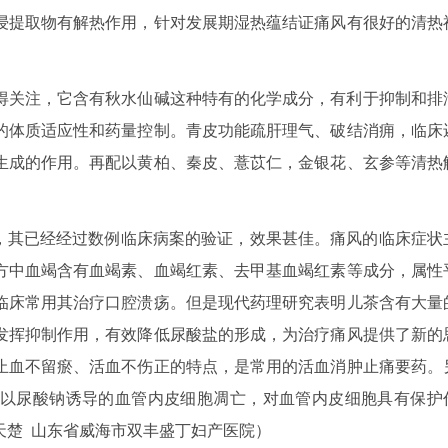
浸提取物有解热作用，针对发展期湿热蕴结证痛风有很好的清热
得关注，它含有秋水仙碱这种特有的化学成分，有利于抑制和排
的体质适应性和药量控制。青皮功能疏肝理气、破结消痈，临床
生成的作用。再配以黄柏、秦皮、薏苡仁，金银花、玄参等清热
风，其已经经过数例临床病案的验证，效果甚佳。痛风的临床症状
方中血竭含有血竭素、血竭红素、去甲基血竭红素等成分，属性
临床常用其治疗口腔溃疡。但是现代药理研究表明儿茶含有大量
发挥抑制作用，有效降低尿酸盐的形成，为治疗痛风提供了新的
止血不留瘀、活血不伤正的特点，是常用的活血消肿止痛要药。
以尿酸钠诱导的血管内皮细胞凋亡，对血管内皮细胞具有保护
天楚 山东省威海市双丰盛丁妇产医院）