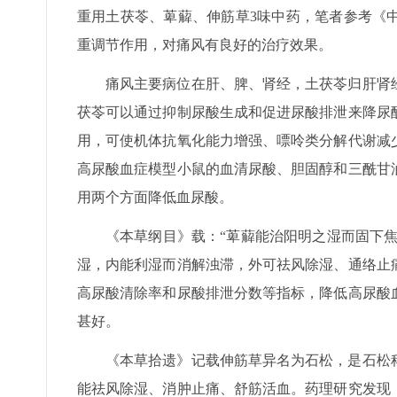
重用土茯苓、萆薢、伸筋草3味中药，笔者参考《
重调节作用，对痛风有良好的治疗效果。
痛风主要病位在肝、脾、肾经，土茯苓归肝肾
茯苓可以通过抑制尿酸生成和促进尿酸排泄来降尿
用，可使机体抗氧化能力增强、嘌呤类分解代谢减
高尿酸血症模型小鼠的血清尿酸、胆固醇和三酰甘
用两个方面降低血尿酸。
《本草纲目》载：“萆薢能治阳明之湿而固下焦
湿，内能利湿而消解浊滞，外可祛风除湿、通络止
高尿酸清除率和尿酸排泄分数等指标，降低高尿酸
甚好。
《本草拾遗》记载伸筋草异名为石松，是石松
能祛风除湿、消肿止痛、舒筋活血。药理研究发现