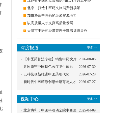
办
江苏省中医药监督知识与能力培训班举办
中
北京：打造中医药文旅消费新场景
中
加快释放中医药的经济资源潜力
以高质量人才支撑高质量发展
天津市中医药经济管理干部培训班举办
。
深度报道
更多 >>
夜
【中医药普法专栏】销售中药饮片
2026-08-06
应告知煎服方法及注意事项
共同坚守中国特色医疗卫生体系
2026-07-30
以科技创新推进中医药现代化
2026-07-29
新时代中医药原创思维培育与人才
2026-07-27
发展路径探索
瓜
视频中心
更多 >>
莲
七
北京协和：中医科引动全院中西医
2025-04-09