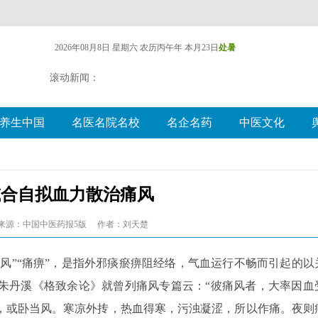
2026年08月8日 星期六
农历丙午年 本月23日
处暑
滚动新闻：
养生中国
名医名院名校
名企名药
中医文化
减合自拟血力散治痛风
来源：中国中医药报5版
作者：刘天楚
节风”“痛痹”，是指外邪痰瘀痹阻经络，气血运行不畅而引起的以
朱丹溪《格致余论》就曾列痛风专篇云：“彼痛风者，大率因血
，或卧当风。寒凉外抟，热血得寒，污浊凝涩，所以作痛。夜则