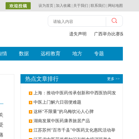
设为首页
|
加入收藏
|
关于我们
|
联系我们
|
网站地图
遗失声明
广西举办比赛探索中（
舆情
数据
远程教育
地方
专题
热点文章排行
更多 >>
上海：推动中医药传承创新和中西医协同发
展
中医上门解六日宿便难题
这杯“不限量”的乌梅饮沁人心脾
关
湖南发展中医药康养旅居产品
受
江苏苏州“百市千县”中医药文化惠民活动举
痛