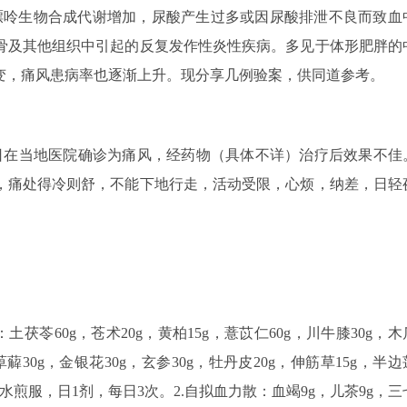
嘌呤生物合成代谢增加，尿酸产生过多或因尿酸排泄不良而致血
骨及其他组织中引起的反复发作性炎性疾病。多见于体形肥胖的
变，痛风患病率也逐渐上升。现分享几例验案，供同道参考。
2月3日在当地医院确诊为痛风，经药物（具体不详）治疗后效果不佳
，痛处得冷则舒，不能下地行走，活动受限，心烦，纳差，日轻
茯苓60g，苍术20g，黄柏15g，薏苡仁60g，川牛膝30g，木
，萆薢30g，金银花30g，玄参30g，牡丹皮20g，伸筋草15g，半边
剂，水煎服，日1剂，每日3次。2.自拟血力散：血竭9g，儿茶9g，三