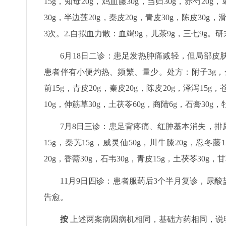
15g，知母20g，鸡血藤30g，当归30g，赤芍20g
30g，半边莲20g，秦皮20g，青皮30g，陈皮30
3次。2.自拟血力散：血竭9g，儿茶9g，三七9g。
6月18日二诊：患足发热肿痛减轻，但局部
患者伴有小便灼热、频繁、量少。处方：附子3g，金银
前15g，青皮20g，秦皮20g，陈皮20g，泽泻15g，
10g，伸筋草30g，土茯苓60g，商陆6g，石膏30g，
7月8日三诊：患足背疼痛、红肿基本消失，
15g，秦艽15g，威灵仙50g，川牛膝20g，忍冬藤1
20g，香薷30g，石韦30g，青皮15g，土茯苓30
11月9日四诊：患者服药后3个半月复诊，尿
告愈。
按
上述两案病因病机相同，基础方药相同，说