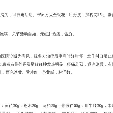
痛消失，可行走活动。守原方去金银花、牡丹皮，加槐花15g、秦
精神饱满，关节活动自如，无红肿热痛，告愈。
经当地医院诊断为痛风，经多方治疗后疼痛时好时坏，发作时口服止
：患者右足外踝及足背红肿发热明显，疼痛剧烈，遇凉则缓，右
佳，面色淡黄。舌质红，苔黄腻，脉涩数。
芪30g，苍术20g，黄柏20g，薏苡仁60g，川牛膝30g，木