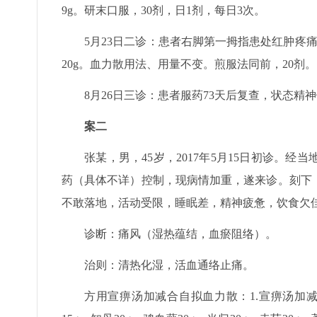
9g。研末口服，30剂，日1剂，每日3次。
5月23日二诊：患者右脚第一拇指患处红肿疼
20g。血力散用法、用量不变。煎服法同前，20剂。
8月26日三诊：患者服药73天后复查，状态
案二
张某，男，45岁，2017年5月15日初诊。
药（具体不详）控制，现病情加重，遂来诊。刻下
不敢落地，活动受限，睡眠差，精神疲惫，饮食欠
诊断：痛风（湿热蕴结，血瘀阻络）。
治则：清热化湿，活血通络止痛。
方用宣痹汤加减合自拟血力散：1.宣痹汤加减：黄