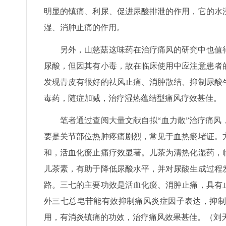
明显的镇痛、利尿、促进尿酸排泄的作用，它的水
湿、消肿止痛的作用。
另外，山慈菇这味药在治疗痛风的研究中也值
尿酸，但因其有小毒，故在临床使用中应注意患者
发现青皮有很好的祛风止痛、消肿散结、抑制尿酸
毒药，随症加减，治疗湿热蕴结型痛风疗效甚佳。
笔者通过查阅大量文献自拟“血力散”治疗痛
要是关节部位热肿疼痛剧烈，常见于血热瘀堵证。
和，活血化瘀止痛疗效显著。儿茶为清热化湿药，
儿茶素，有助于降低尿酸水平，并对尿酸生成过程
路。三七的主要功效是活血化瘀、消肿止痛，具有
外三七总皂苷能有效抑制痛风炎症因子表达，抑制
用，有消炎镇痛的功效，治疗痛风效果甚佳。（刘