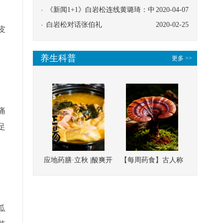
协同
《新闻1+1》白岩松连线黄璐琦：中
2020-04-07
医救治的临床效果
白岩松对话张伯礼
2020-02-25
皮
养生科普
更多 >>
痛
足
应地药膳·立秋 |酸爽开
【每周药食】古人称
胃，一口入魂！喝下
它为“仙草”，滋补强
这碗汤，滋阴润燥、
壮、培本固元
清热降火
瓜