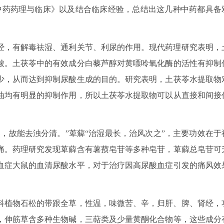
中药药理与临床》以及结合临床经验，总结出这几种中药都具备
经，有解毒祛湿、通利关节、利尿的作用。现代药理研究表明，
酸。土茯苓中的有效成分白藜芦醇对黄嘌呤氧化酶的活性有抑制
少，从而达到抑制尿酸生成的目的。研究表明，土茯苓水提取物
油均有明显的抑制作用，所以土茯苓水提取物可以从直接和间接
，故能去浊分清。”萆薢“治湿最长，治风次之”，主要功效在于
痛。药理研究发现萆薢含有薯蓣皂苷等多种皂苷，萆薢总皂苷可
血症大鼠的血清尿酸水平，对于治疗因高尿酸血症引发的痛风效
科植物石松的带跟全草，性温，味微苦、辛，归肝、脾、肾经，
，伸筋草含多种生物碱，三萜类及少量黄酮化合物等，这些成分