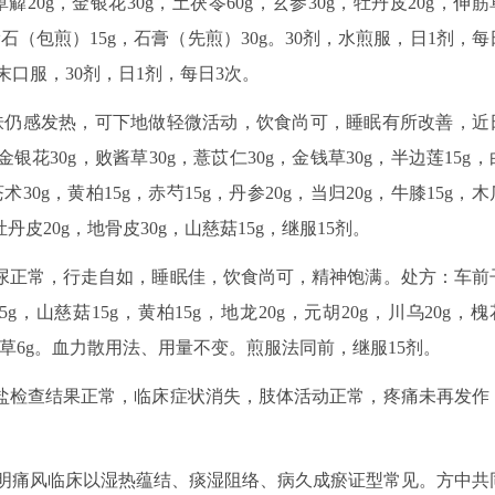
，萆薢20g，金银花30g，土茯苓60g，玄参30g，牡丹皮20g，伸筋
g，滑石（包煎）15g，石膏（先煎）30g。30剂，水煎服，日1剂，每
研末口服，30剂，日1剂，每日3次。
皮肤仍感发热，可下地做轻微活动，饮食尚可，睡眠有所改善，近
花30g，败酱草30g，薏苡仁30g，金钱草30g，半边莲15g，
苍术30g，黄柏15g，赤芍15g，丹参20g，当归20g，牛膝15g，木
牡丹皮20g，地骨皮30g，山慈菇15g，继服15剂。
排尿正常，行走自如，睡眠佳，饮食尚可，精神饱满。处方：车前
5g，山慈菇15g，黄柏15g，地龙20g，元胡20g，川乌20g，槐
g，甘草6g。血力散用法、用量不变。煎服法同前，继服15剂。
酸盐检查结果正常，临床症状消失，肢体活动正常，疼痛未再发作
明痛风临床以湿热蕴结、痰湿阻络、病久成瘀证型常见。方中共