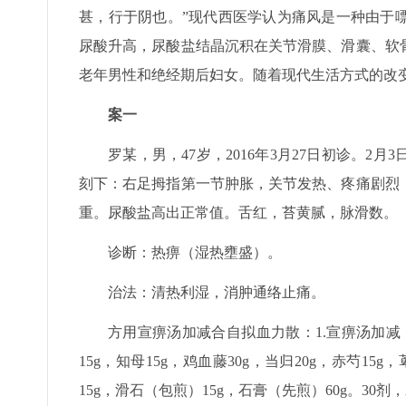
甚，行于阴也。”现代西医学认为痛风是一种由于
尿酸升高，尿酸盐结晶沉积在关节滑膜、滑囊、软
老年男性和绝经期后妇女。随着现代生活方式的改
案一
罗某，男，47岁，2016年3月27日初诊。
刻下：右足拇指第一节肿胀，关节发热、疼痛剧烈
重。尿酸盐高出正常值。舌红，苔黄腻，脉滑数。
诊断：热痹（湿热壅盛）。
治法：清热利湿，消肿通络止痛。
方用宣痹汤加减合自拟血力散：1.宣痹汤加减：土
15g，知母15g，鸡血藤30g，当归20g，赤芍15g
15g，滑石（包煎）15g，石膏（先煎）60g。30