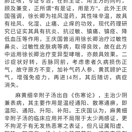
肺止咳，专证专治，在抓主证、用主方的同时，
顾及兼变，正所谓“有是证，用是方”。此外王庆
国强调，徐长卿为祛风湿药，其性味辛温，故具
有祛风、化湿、止痛、止痒的功效，现代药理研
究已证实其具有抗炎、抗过敏、镇痛、镇痉、降
低血压等作用，王庆国曾运用徐长卿治疗过敏性
鼻炎、过敏性皮肤病等病，取得良效，故在此方
中运用徐长卿治疗变异型哮喘，亦颇具效果。二
诊症状好转，舌脉同前，考虑患者久病损伤正
气，故守原方不变，加补气药人参、黄芪顾护正
气，增强免疫力，再进14剂，其后随访，病症
消失。
麻黄细辛附子汤出自《伤寒论》，主治少阴
兼表病，其主要作用是温经通阳、散寒通痹，即
温阳、通阳、升阳、补阳。王庆国认为，麻黄细
辛附子汤的临床应用并不局限于太少两感证，更
不拘泥于有无发热恶寒之表证，但凡证属阳虚、