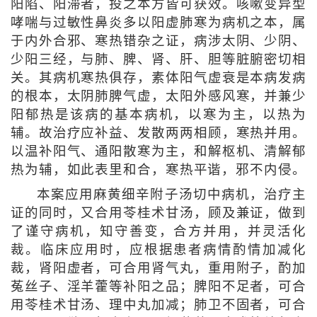
阳陷、阳滞者，投之本方皆可获效。咳嗽变异型
哮喘与过敏性鼻炎多以阳虚肺寒为病机之本，属
于内外合邪、寒热错杂之证，病涉太阴、少阴、
少阳三经，与肺、脾、肾、肝、胆等脏腑密切相
关。其病机寒热俱存，素体阳气虚衰是本病发病
的根本，太阴肺脾气虚，太阳外感风寒，并兼少
阳郁热是该病的基本病机，以寒为主，以热为
辅。故治疗应补益、发散两两相顾，寒热并用。
以温补阳气、通阳散寒为主，和解枢机、清解郁
热为辅，如此表里和合，寒热平谐，邪不内侵。
本案应用麻黄细辛附子汤切中病机，治疗主
证的同时，又合用苓桂术甘汤，顾及兼证，做到
了谨守病机，知守善变，合方并用，并灵活化
裁。临床应用时，应根据患者病情酌情加减化
裁，肾阳虚者，可合用肾气丸，重用附子，酌加
菟丝子、淫羊藿等补阳之品；脾阳不足者，可合
用苓桂术甘汤、理中丸加减；肺卫不固者，可合