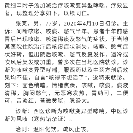
黄细辛附子汤加减治疗咳嗽变异型哮喘，疗效显
著，现整理分享如下，以飨同仁。
张某，男，77岁，2020年4月10日初诊。主
诉：间断咳嗽、咳痰、憋气半年。患者半年前感
冒后出现咳嗽、咳清稀痰及憋气的症状，于当地
某医院住院治疗后咳痰症状消失，咳嗽、憋气症
状好转，但出院后咳嗽、憋气反复发作，遇冷或
吹风后复发或加重，曾多次在当地医院就诊，诊
断为咳嗽变异型哮喘，服西药以及中药方剂后效
果均不佳，自言“咳得不想活了”，遂特来就诊。
刻下：面色稍暗，情绪焦躁，咳嗽，咳痰，痰液
清稀，胸闷憋气，无恶寒发热，胃纳可，二便
可，舌淡红，苔微黄腻，脉滑大。
诊断：西医诊断为咳嗽变异型哮喘，中医诊
断为风咳（寒热错杂证）。
治则：温阳化饮，疏风止咳。