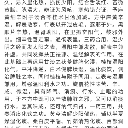
久，易入里化热，损伤少阳。结合舌淡红、苔微
黄腻、脉滑大，辨证为风咳，寒热错杂证，予麻
黄细辛附子汤合苓桂术甘汤加减。方中麻黄辛
温，解表散寒，行表以开泄皮毛，逐邪于外。黑
顺片辛热，温肾助阳，在里振奋阳气，鼓邪外
出。细辛性善走窜，通彻表里。三药合用，温少
阴之经而发太阳之表，温阳中兼发散，解表中兼
补虚，共同发挥扶正祛邪、温经解表的作用。在
此基础上再运用甘淡之茯苓健脾化湿，桂枝温阳
化气，平冲降逆，白术健脾燥湿，温化痰饮，调
治脾脏之本。同时桂枝与附子同用，走表与温里
兼用，增强温阳利水之功。旋覆花性味苦、辛、
咸、微温，具有降气、消痰、行水、止呕的功
用，于本方中既可以辛散肺脏之邪，又可以消痰
行水，因其味咸，还可纳气归肾，一药三用，共
奏消痰化饮之功。黄芩清解少阳郁热，辅以半夏
燥湿化痰、桑白皮平喘、竹茹清热化痰、百部润