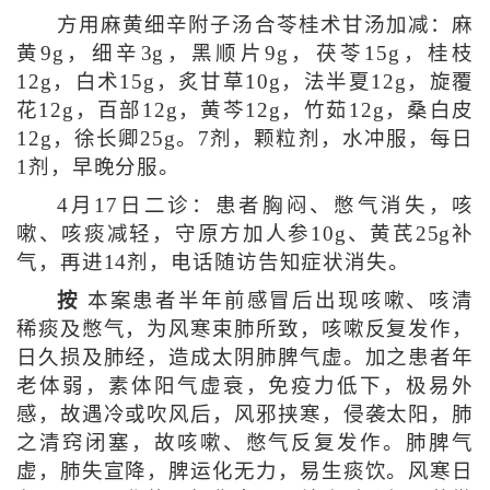
方用麻黄细辛附子汤合苓桂术甘汤加减：麻
黄9g，细辛3g，黑顺片9g，茯苓15g，桂枝
12g，白术15g，炙甘草10g，法半夏12g，旋覆
花12g，百部12g，黄芩12g，竹茹12g，桑白皮
12g，徐长卿25g。7剂，颗粒剂，水冲服，每日
1剂，早晚分服。
4月17日二诊：患者胸闷、憋气消失，咳
嗽、咳痰减轻，守原方加人参10g、黄芪25g补
气，再进14剂，电话随访告知症状消失。
按
本案患者半年前感冒后出现咳嗽、咳清
稀痰及憋气，为风寒束肺所致，咳嗽反复发作，
日久损及肺经，造成太阴肺脾气虚。加之患者年
老体弱，素体阳气虚衰，免疫力低下，极易外
感，故遇冷或吹风后，风邪挟寒，侵袭太阳，肺
之清窍闭塞，故咳嗽、憋气反复发作。肺脾气
虚，肺失宣降，脾运化无力，易生痰饮。风寒日