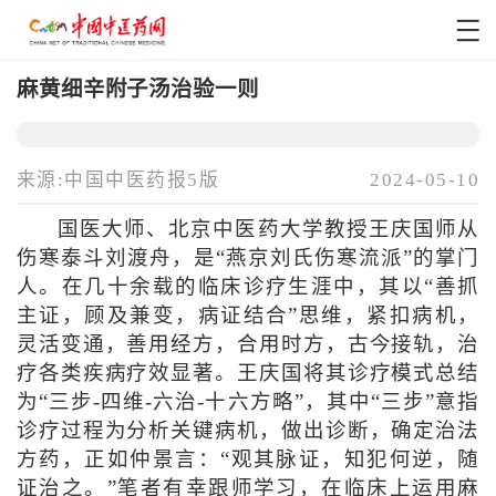
麻黄细辛附子汤治验一则
来源:中国中医药报5版
2024-05-10
国医大师、北京中医药大学教授王庆国师从
伤寒泰斗刘渡舟，是“燕京刘氏伤寒流派”的掌门
人。在几十余载的临床诊疗生涯中，其以“善抓
主证，顾及兼变，病证结合”思维，紧扣病机，
灵活变通，善用经方，合用时方，古今接轨，治
疗各类疾病疗效显著。王庆国将其诊疗模式总结
为“三步-四维-六治-十六方略”，其中“三步”意指
诊疗过程为分析关键病机，做出诊断，确定治法
方药，正如仲景言：“观其脉证，知犯何逆，随
证治之。”笔者有幸跟师学习，在临床上运用麻