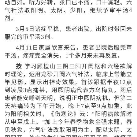
动自如。听力好转，张口已不痛，口干减轻。六
气针法取阳明、太阴、少阳，继续予审平汤4
剂。
3月5日诸症平稳，患者出院，出院时带回未
服完的审平汤3剂。
4月11日家属欣喜来告，患者出院后服完审
平汤，疼痛完全消失，1个多月来未再反复。
按
学习顾植山三阴三阳开阖枢和六经欲解
时理论，运用龙砂开阖六气针法，临床上常能立
竿见影，显示出神奇效果。首诊跟据半夜12点
到凌晨3点痛甚，用厥阴病代表方乌梅丸，药后
患者能安睡到天明，说明正中厥阴病机，但第二
天疼痛转为下午开始，晚上7点至9点加重，此
为阳明相关时，《伤寒论》云：“阳明病欲解时
从申至戌上。”加上今年春季物象金强木弱，春
见秋象，六气针法改取阳明为主，配以太阴、太