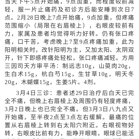
当天下午5点开始痛，9点加重，而程度较前减
轻，服一片止痛药及初诊方后能安睡到次日7
点。2月28日晚上7点开始痛，9点加重，但疼痛
范围缩小（局限在右眉棱上），右眼皮较前有
力，家属及患者均觉得听力好转。仍有张口疼
痛，口干苦。考虑晚上7至9点疼痛加重，此为
阳明相关时，改针阳明为主，又加太阳、太阴双
开，针下即感疼痛处轻松，张口疼痛减轻。方用
三因司天方审平汤：制远志10g，山萸肉20g，
生白术15g，杭白芍15g，生甘草10g，明天冬
20g，木蝴蝶15g，生姜5片。4剂。
3月4日三诊：患者述29日治疗后白天已完
全不痛，但晚上右眉棱上及周围仍有轻度疼痛，
3月2日晚上也已完全不痛。但3月3日八九点又
开始痛，至半夜2点至3点左右缓解。最痛的位
置从右眉棱上转到右太阳穴附近。右眼视物好
转，右眼皮比前有力，能睁开眼睛，眼球已能活