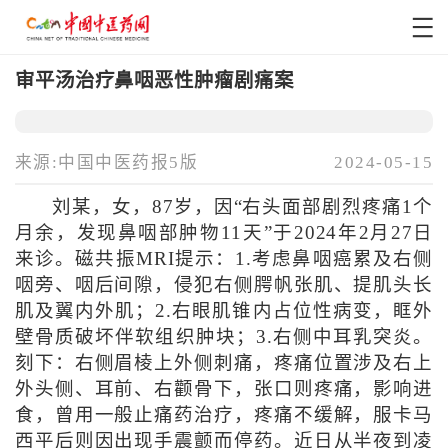
审平汤治疗鼻咽恶性肿瘤剧痛案
来源:中国中医药报5版
2024-05-15
刘某，女，87岁，因“右头面部剧烈疼痛1个
月余，发现鼻咽部肿物11天”于2024年2月27日
来诊。磁共振MRI提示：1.考虑鼻咽癌累及右侧
咽旁、咽后间隙，侵犯右侧腭帆张肌、提肌头长
肌及翼内外肌；2.右眼肌锥内占位性病变，眶外
壁骨质破坏伴软组织肿块；3.右侧中耳乳突炎。
刻下：右侧眉棱上外侧刺痛，疼痛位置涉及右上
外头侧、耳前、右颧骨下，张口则疼痛，影响进
食，曾用一般止痛药治疗，疼痛不缓解，服卡马
西平后则因出现手震颤而停药。近日从半夜到凌