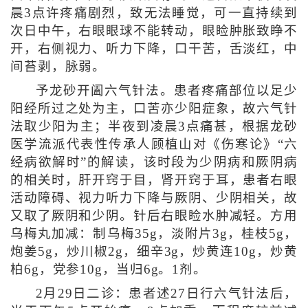
晨3点许疼痛剧烈，致无法睡觉，可一直持续到
次日中午，右眼眼球不能转动，眼睑肿胀致睁不
开，右侧视力、听力下降，口干苦，舌淡红，中
间苔剥，脉弱。
予龙砂开阖六气针法。患者疼痛部位以足少
阳经所过之处为主，口苦亦少阳症象，故六气针
法取少阳为主；半夜到凌晨3点痛甚，根据龙砂
医学流派代表性传承人顾植山对《伤寒论》“六
经病欲解时”的解读，该时段为少阴病和厥阴病
的相关时，肝开窍于目，肾开窍于耳，患者右眼
活动障碍、视力听力下降与厥阴、少阴相关，故
又取了厥阴和少阴。针后右眼睑水肿减轻。方用
乌梅丸加减：制乌梅35g，淡附片3g，桂枝5g，
炮姜5g，炒川椒2g，细辛3g，炒黄连10g，炒黄
柏6g，党参10g，当归6g。1剂。
2月29日二诊：患者述27日行六气针法后，