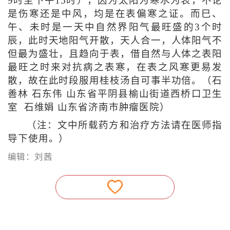
9时至下午15时），因为太阳为寒水为表，不论
是伤寒还是中风，均是在表偏寒之证。而巳、
午、未时是一天中自然界阳气最旺盛的3个时
辰，此时天地阳气开散，天人合一，人体阳气不
但最为盛壮，且趋向于表，借自然与人体之表阳
最旺之时来对抗病之表寒，在表之风寒更易发
散，故在此时段服用桂枝汤自可事半功倍。（石
善林 石东伟 山东省平阴县榆山街道西桥口卫生
室 石维娟 山东省济南市肿瘤医院）
（注：文中所载药方和治疗方法请在医师指
导下使用。）
编辑：刘茜