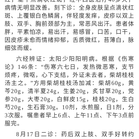
病情无明显改善。刻下诊：全身皮肤呈点滴状红
斑、上覆银白色鳞屑，伴轻度发痒，皮疹以双上
肢、双手、胸前颈部为主，常恶风出汗。患者体
胖，平素怕凉，易出汗，易感冒，口苦，口干，
因皮疹未愈而情绪抑郁，舌质微红，苔薄白，脉
细弦而缓。
六经辨证：太阳少阳阳明病。根据《伤寒
论》146条：“伤寒六七日，发热微恶寒，支节
烦疼，微呕，心下支结，外证未去者，柴胡桂枝
汤主之。”方用柴胡桂枝汤加减：柴胡60g，黄
芩20g，清半夏24g，生姜20g，炙甘草20g，党
参20g，大枣20g，白鲜皮15g，桂枝20g，生白
芍20g，生石膏30g。10剂，水煎服，日1剂，分
3次服。嘱患者早上6点、上午11点、下午3点前
服完。
8月17日二诊：药后双上肢、双手好转约