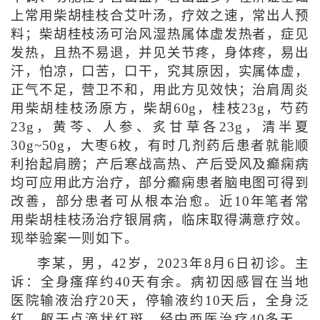
上常用柴胡桂枝合艾叶汤，疗效之速，常出人预
料；柴胡桂枝汤可治风湿热属体虚发热者，症见
发热，且热不易退，并见关节疼，身体疼，易出
汗，怕凉，口苦，口干，究其原因，实属体虚，
正气不足，营卫不和，用此方见效快；治肩周炎
用柴胡桂枝汤原方，柴胡60g，桂枝23g，芍药
23g，黄芩、人参、炙甘草各23g，清半夏
30g~50g，大枣6枚，有时几剂药后患者就能顺
利抬起肩膀；产后寒战高热、产后受风及癫痫病
均可应用此方治疗，部分癫痫患者脑电图可得到
改善，部分患者可从根本治愈。近10年笔者常
用柴胡桂枝汤治疗银屑病，临床取得满意疗效。
现举验案一则如下。
李某，男，42岁，2023年8月6日初诊。主
诉：全身瘙痒约40天有余。病初因感冒在当地
医院输液治疗20天，停输液约10天后，全身泛
红，躯干点滴状红斑，经中西医治疗40多天，