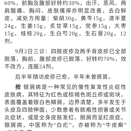
60%，前胸及腹部好转约30%，出汗、恶风、两
肩酸痛、胸闷、皮肤瘙痒亦明显改善，去白鲜
皮，减处方用量：柴胡30g，黄芩15g，清半夏
24g，生姜15g，炙甘草15g，党参15g，大枣
15g，桂枝20g，生白芍20g，生石膏20g。12
剂。
9月2日三诊：四肢皮疹及两手背皮疹已全部
脱落，胸前、腹部皮疹已脱落，好转约70%，效
不改方，连服24剂。
后半年随访皮疹已愈，半年未曾感冒。
按
银屑病是一种常见的慢性复发性炎症性
皮肤病，其特征为红色或棕褐色斑丘疹或斑块，
表面覆盖着银白色鳞屑，边界清楚，多半发生于
头皮及四肢伸面，少数患者有脓疱性损害或关节
炎症状，或是全身皮肤发红、脱屑而呈红皮症。
银屑病，中医称为“白疕”，亦被称为“牛皮癣”