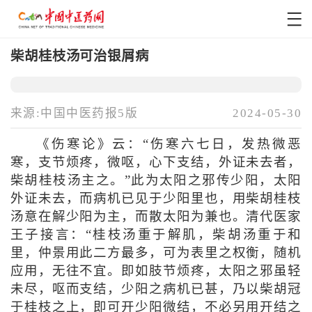
柴胡桂枝汤可治银屑病
来源:中国中医药报5版
2024-05-30
《伤寒论》云：“伤寒六七日，发热微恶
寒，支节烦疼，微呕，心下支结，外证未去者，
柴胡桂枝汤主之。”此为太阳之邪传少阳，太阳
外证未去，而病机已见于少阳里也，用柴胡桂枝
汤意在解少阳为主，而散太阳为兼也。清代医家
王子接言：“桂枝汤重于解肌，柴胡汤重于和
里，仲景用此二方最多，可为表里之权衡，随机
应用，无往不宜。即如肢节烦疼，太阳之邪虽轻
未尽，呕而支结，少阳之病机已甚，乃以柴胡冠
于桂枝之上，即可开少阳微结，不必另用开结之