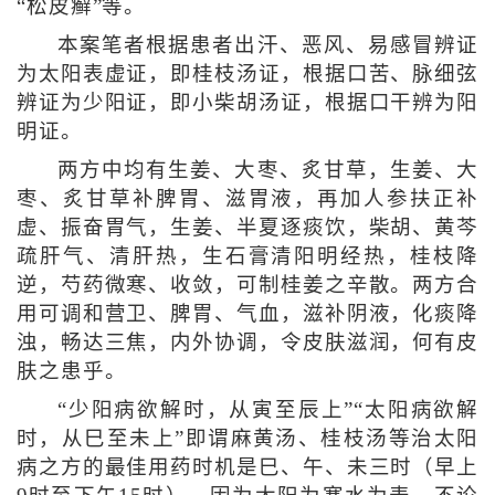
“松皮癣”等。
本案笔者根据患者出汗、恶风、易感冒辨证
为太阳表虚证，即桂枝汤证，根据口苦、脉细弦
辨证为少阳证，即小柴胡汤证，根据口干辨为阳
明证。
两方中均有生姜、大枣、炙甘草，生姜、大
枣、炙甘草补脾胃、滋胃液，再加人参扶正补
虚、振奋胃气，生姜、半夏逐痰饮，柴胡、黄芩
疏肝气、清肝热，生石膏清阳明经热，桂枝降
逆，芍药微寒、收敛，可制桂姜之辛散。两方合
用可调和营卫、脾胃、气血，滋补阴液，化痰降
浊，畅达三焦，内外协调，令皮肤滋润，何有皮
肤之患乎。
“少阳病欲解时，从寅至辰上”“太阳病欲解
时，从巳至未上”即谓麻黄汤、桂枝汤等治太阳
病之方的最佳用药时机是巳、午、未三时（早上