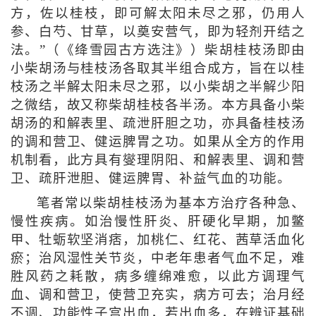
方，佐以桂枝，即可解太阳未尽之邪，仍用人
参、白芍、甘草，以奠安营气，即为轻剂开结之
法。”（《绛雪园古方选注》）柴胡桂枝汤即由
小柴胡汤与桂枝汤各取其半组合成方，旨在以桂
枝汤之半解太阳未尽之邪，以小柴胡之半解少阳
之微结，故又称柴胡桂枝各半汤。本方具备小柴
胡汤的和解表里、疏泄肝胆之功，亦具备桂枝汤
的调和营卫、健运脾胃之功。如果从全方的作用
机制看，此方具有燮理阴阳、和解表里、调和营
卫、疏肝泄胆、健运脾胃、补益气血的功能。
笔者常以柴胡桂枝汤为基本方治疗各种急、
慢性疾病。如治慢性肝炎、肝硬化早期，加鳖
甲、牡蛎软坚消痞，加桃仁、红花、茜草活血化
瘀；治风湿性关节炎，中老年患者气血不足，难
胜风药之耗散，病多缠绵难愈，以此方调理气
血、调和营卫，使营卫充实，病方可去；治月经
不调、功能性子宫出血，若出血多，在辨证基础