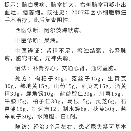
提示：脑白质病、脑室扩大，右侧脑室可疑小出
血灶，脑萎缩。既往史：2007年因小细胞肺癌
手术治疗，此后复查阴性。
西医诊断：阿尔茨海默病。
中医诊断：呆病。
中医辨证：肾精不足，瘀浊结聚，心肾脉
痹，脑窍不通，元神失聪。
治法：补肾养心，交通心肾，通窍益脑。
处方：枸杞子30g，菟丝子15g，生黄芪
30g，熟地黄15g，山药15g，酒萸肉15g，酒黄
精30g，鹿角镑10g，盐益智仁30g，川芎15g，
牛膝15g，柏子仁30g，葛根15g，灵芝6g，石
菖蒲15g，制远志12，制水蛭6g，茯苓30g，盐
车前子30g。水煎服，日1剂。
随访：经治3个月左右，患者尿失禁可基本