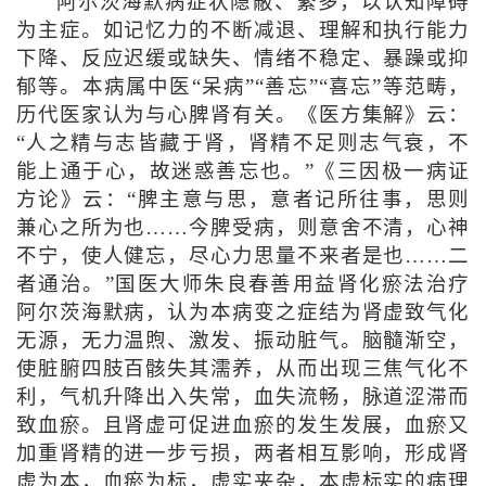
阿尔茨海默病症状隐蔽、繁多，以认知障碍
为主症。如记忆力的不断减退、理解和执行能力
下降、反应迟缓或缺失、情绪不稳定、暴躁或抑
郁等。本病属中医“呆病”“善忘”“喜忘”等范畴，
历代医家认为与心脾肾有关。《医方集解》云：
“人之精与志皆藏于肾，肾精不足则志气衰，不
能上通于心，故迷惑善忘也。”《三因极一病证
方论》云：“脾主意与思，意者记所往事，思则
兼心之所为也……今脾受病，则意舍不清，心神
不宁，使人健忘，尽心力思量不来者是也……二
者通治。”国医大师朱良春善用益肾化瘀法治疗
阿尔茨海默病，认为本病变之症结为肾虚致气化
无源，无力温煦、激发、振动脏气。脑髓渐空，
使脏腑四肢百骸失其濡养，从而出现三焦气化不
利，气机升降出入失常，血失流畅，脉道涩滞而
致血瘀。且肾虚可促进血瘀的发生发展，血瘀又
加重肾精的进一步亏损，两者相互影响，形成肾
虚为本，血瘀为标，虚实夹杂，本虚标实的病理