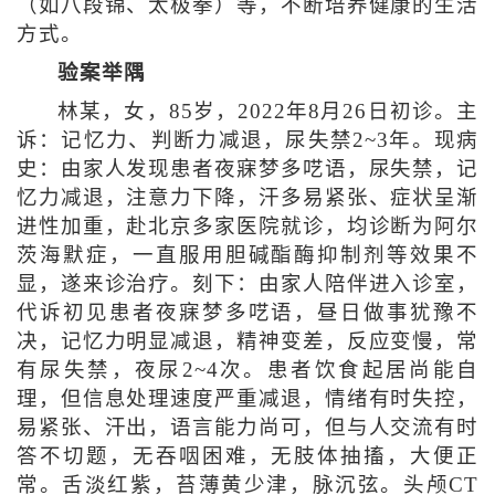
（如八段锦、太极拳）等，不断培养健康的生活
方式。
验案举隅
林某，女，85岁，2022年8月26日初诊。主
诉：记忆力、判断力减退，尿失禁2~3年。现病
史：由家人发现患者夜寐梦多呓语，尿失禁，记
忆力减退，注意力下降，汗多易紧张、症状呈渐
进性加重，赴北京多家医院就诊，均诊断为阿尔
茨海默症，一直服用胆碱酯酶抑制剂等效果不
显，遂来诊治疗。刻下：由家人陪伴进入诊室，
代诉初见患者夜寐梦多呓语，昼日做事犹豫不
决，记忆力明显减退，精神变差，反应变慢，常
有尿失禁，夜尿2~4次。患者饮食起居尚能自
理，但信息处理速度严重减退，情绪有时失控，
易紧张、汗出，语言能力尚可，但与人交流有时
答不切题，无吞咽困难，无肢体抽搐，大便正
常。舌淡红紫，苔薄黄少津，脉沉弦。头颅CT