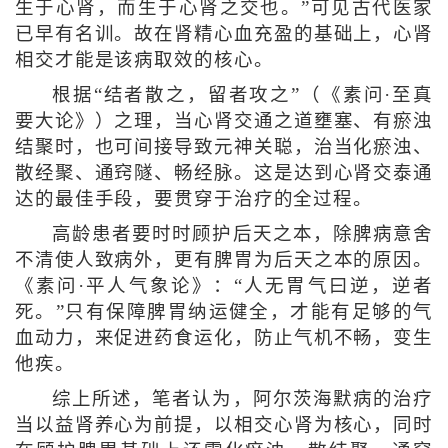
生于心肾，而生于心肾之交也。”可见古代医家
已早有名训。故在肾精心血充盈的基础上，心肾
相交才能是该病取效的核心。
根据“结者散之，留者攻之”（《素问·至真
要大论》）之理，当心肾交通之道壅塞、有瘀浊
结聚时，也可间接导致元神关聪，治当化瘀浊、
散经聚、通窍隧、畅经脉。这是达到心肾交泰通
达的最佳手段，要贯穿于治疗的全过程。
高龄患者要时时顾护后天之本，除脾病意舍
不清使人致病外，更有脾胃为后天之本的原因。
《素问·平人气象论》：“人无胃气曰逆，逆者
死。”只有保障脾胃纳运健全，才能有足够的气
血动力，来促进药食运化，防止气机不畅，变生
他疾。
综上所述，笔者认为，阿尔茨海默病的治疗
当以益肾养心为前提，以相交心肾为核心，同时