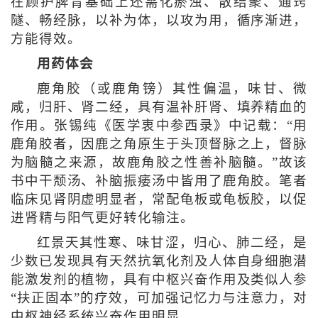
在顾护脾胃基础上还需化瘀浊、散结聚、通窍
隧、畅经脉，以补为体，以攻为用，循序渐进，
方能得效。
用药体会
鹿角胶（或鹿角镑）其性偏温，味甘、微
咸，归肝、肾二经，具有温补肝肾、填养精血的
作用。张锡纯《医学衷中参西录》中记载：“用
鹿角胶者，因鹿之角原生于头顶督脉之上，督脉
为脑髓之来源，故鹿角胶之性善补脑髓。”故该
书中干颓汤、补脑振痿汤中皆用了鹿角胶。笔者
临床见肾阴虚明显者，常配龟板或龟板胶，以促
进肾精与阳气更好转化输注。
红景天其性寒、味甘涩，归心、肺二经，是
少数已发现具有天然抗氧化剂及人体自身细胞潜
能激发剂的植物，具有中枢兴奋作用及类似人参
“扶正固本”的疗效，可加强记忆力与注意力，对
中枢神经系统兴奋作用明显。