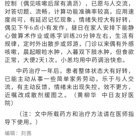
控制（偶见咳嗽后尿有滴沥），已愿与人交流，
对答切题、流畅，计算功能准确率较高，应用速
度尚可，有延迟记忆现象，情绪失控大有好转，
偶见下午6点小有发作，昼日在家人安排下能静
心做算术作业或练字训练20分钟左右，生活有
规律，定时外出散步或郊游，门诊以来偶有外感
咳嗽，晨起眼睑水肿，入暮双下肢水肿，但食欲
正常，大便2天1次，小恙均用中药调治快愈。
中药治疗一年后，患者整体状态大有好转，
已能主动从事一些简单家务劳动，乐于与人交
流，有主动反馈，情绪未出现失控，效不更方，
近嘱改成散剂缓图之。（黄柳华 中日友好医
院）
（注：文中所载药方和治疗方法请在医师指
导下使用。）
编辑：刘茜