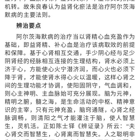
机转。故朱良春认为益肾化瘀法是治疗阿尔茨海
默病的主要法则。
辨治要点
阿尔茨海默病的治疗当以肾精心血充盈作为
基础，即益肾精、补心血是治疗该病取效的前提
和保障。基于心肾相互交通，手少阴心经与足少
阴肾经的经脉相互连接的生理结构，肾水必须上
济于心，方能使心火宁潜济润，而心火也必须下
降于肾，才能使肾水得心火以温暖，这样心肾之
间的生理功能才协调，使阳固阴守，气血调和，
则心主神明、主血脉始可充分展现。脑为元神，
精明之腑，髓之海，是生命活动的中枢、精神意
识的主宰，只有元神充盈，脑窍通隧，心肾之经
脉调畅，则清阳之气才能灌注于脑，使人智慧
生，灵机活。正如陈士铎《辨证录》所云：“夫
心肾交而智慧生，心肾离而智慧失。人之聪明非