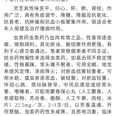
灵芝其性味苦平，归心、肝、肺、肾经，作
用广泛，具有免疫调节、降糖、降脂及抗氧化、
抗衰老、抗肿瘤和抗血小板聚集作用，很适合老
年人保健及治疗慢病时用。
虫类药虫类药乃血肉有情之品，性喜攻逐走
窜、搜剔疏利，其化瘀浊、散结聚作用更强，有
利于心肾交泰通达。笔者常根据患者不同主证，
结合药物偏性来选择虫类药，如易出现不稳定情
绪，性格暴躁，常头痛不眠者，可用全蝎、地龙
来熄风定悸、涤痰降火；对瘀血结聚较重者，可
用水蛭、䗪虫来逐恶血，破结聚；对瘀血较重，
伴冠心病、颈动脉狭窄、中风后遗症或经常头
晕、嗜睡者，可配用麝香保心丸（人工麝香、人
参提取物、苏合香、蟾酥、人工牛黄、肉桂、冰
片）22.5mg／次、2~3次/日，以芳香温通、开
窍慧脑。虫类药药性多咸寒，且质地沉重，临床