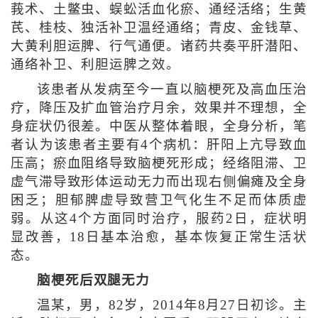
莪术、土鳖虫、蜈蚣活血化瘀、通经活络；生黄
芪、桂枝、独活补卫温经通络；青皮、金钱草、
大黄利胆运脾、行气通便。诸药共奏平肝潜阳、
通络补卫、利胆运脾之效。
该患者从发病至今一直以脑梗死及高血压治
疗，降压及扩血管治疗月余，效果并不理想，全
身症状仍很差。中医从整体着眼，全身分析，笔
者认为该患者主要有4个病机：肝阳上亢导致血
压高；瘀血阻络导致脑梗死形成；经络阻滞、卫
虚气滞导致形体运动无力而出现右侧偏瘫及全身
困乏；胆郁脾虚导致营卫气化生不足而体质虚
弱。从这4个方面同时治疗，服药2日，症状明
显改善，18日基本治愈，基本恢复正常生活状
态。
脑梗死后双腿无力
温某，男，82岁，2014年8月27日初诊。主