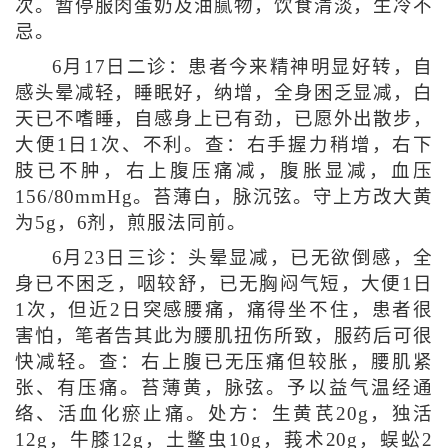
次。暂停服肉蛋奶及油腻物，饮食清淡，生冷不
忌。
6月17日二诊：患者今来精神明显好转，自
感头晕减轻，睡眠好，纳增，全身困乏显减，白
天已不嗜睡，自感身上已有劲，已愿外出散步，
大便1日1次、不利。查：右手握力稍增，右下
肢已不肿，右上腹压痛减，腹胀显减，血压
156/80mmHg。苔薄白，脉沉弦。守上方改大黄
为5g，6剂，煎服法同前。
6月23日三诊：头晕显减，已无欲倒感，全
身已不困乏，咽较舒，已无胸闷气短，大便1日
1次，但近2日突感腰痛，痛得坐不住，患者很
害怕，笔者告其此为腰肌扭伤所致，服药后可很
快减轻。查：右上腹已无压痛但较胀，腰肌紧
张、有压痛。苔薄黄，脉弦。予以益气温经通
络、活血化瘀止痛。处方：生黄芪20g，独活
12g，牛膝12g，土鳖虫10g，莪术20g，蜈蚣2