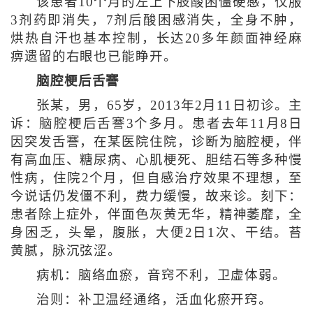
该患者10个月的左上下肢酸困僵硬感，仅服
3剂药即消失，7剂后酸困感消失，全身不肿，
烘热自汗也基本控制，长达20多年颜面神经麻
痹遗留的右眼也已能睁开。
脑腔梗后舌謇
张某，男，65岁，2013年2月11日初诊。主
诉：脑腔梗后舌謇3个多月。患者去年11月8日
因突发舌謇，在某医院住院，诊断为脑腔梗，伴
有高血压、糖尿病、心肌梗死、胆结石等多种慢
性病，住院2个月，但自感治疗效果不理想，至
今说话仍发僵不利，费力缓慢，故来诊。刻下：
患者除上症外，伴面色灰黄无华，精神萎靡，全
身困乏，头晕，腹胀，大便2日1次、干结。苔
黄腻，脉沉弦涩。
病机：脑络血瘀，音窍不利，卫虚体弱。
治则：补卫温经通络，活血化瘀开窍。