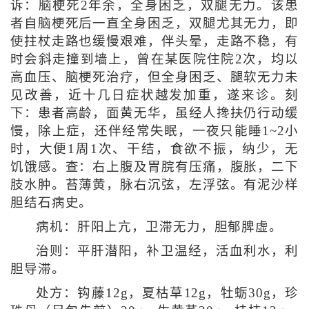
诉：脑梗死2年余，全身困乏，双腿无力。该患
者自脑梗死后一直全身困乏，双腿尤其无力，即
使拄杖走路也缓慢艰难，伴头晕，走路不稳，有
时会斜走撞到墙上，曾在某医院住院2次，均以
高血压、脑梗死治疗，但全身困乏、腿软无力未
见改善，近十几日症状越发加重，遂来诊。刻
下：患者高龄，面黄无华，虽经人搀扶仍行动缓
慢，除上症，还伴经常失眠，一夜只能睡1~2小
时，大便1周1次、干结，食欲不振，纳少，无
饥饿感。查：右上腹及胃脘有压痛，腹胀，二下
肢水肿。苔薄黄，脉右沉弦，左浮弦。有泥沙样
胆结石病史。
病机：肝阳上亢，卫滞无力，胆郁脾虚。
治则：平肝潜阳，补卫温经，活血利水，利
胆导滞。
处方：钩藤12g，夏枯草12g，牡蛎30g，珍