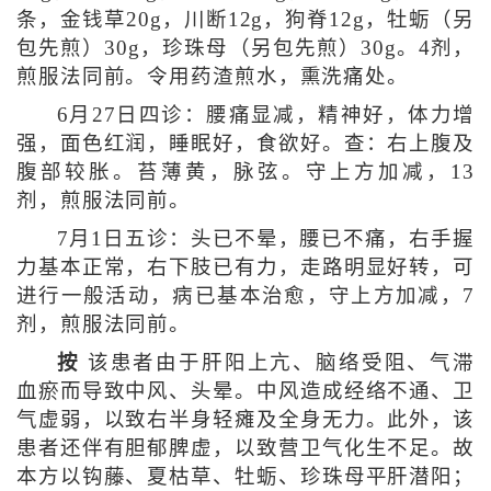
条，金钱草20g，川断12g，狗脊12g，牡蛎（另
包先煎）30g，珍珠母（另包先煎）30g。4剂，
煎服法同前。令用药渣煎水，熏洗痛处。
6月27日四诊：腰痛显减，精神好，体力增
强，面色红润，睡眠好，食欲好。查：右上腹及
腹部较胀。苔薄黄，脉弦。守上方加减，13
剂，煎服法同前。
7月1日五诊：头已不晕，腰已不痛，右手握
力基本正常，右下肢已有力，走路明显好转，可
进行一般活动，病已基本治愈，守上方加减，7
剂，煎服法同前。
按
该患者由于肝阳上亢、脑络受阻、气滞
血瘀而导致中风、头晕。中风造成经络不通、卫
气虚弱，以致右半身轻瘫及全身无力。此外，该
患者还伴有胆郁脾虚，以致营卫气化生不足。故
本方以钩藤、夏枯草、牡蛎、珍珠母平肝潜阳；