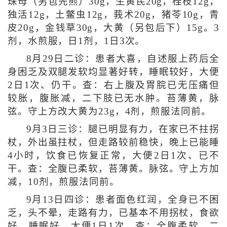
珠母（另包先煎）30g，生黄芪20g，桂枝12g，
独活12g，土鳖虫12g，莪术20g，猪苓10g，青
皮20g，金钱草30g，大黄（另包后下）15g。3
剂，水煎服，日1剂，1日3次。
8月29日二诊：患者大喜，自述服上药后全
身困乏及双腿发软均显著好转，睡眠较好，大便
2日1次、仍干。查：右上腹及胃脘已无压痛但
较胀，腹胀减，二下肢已无水肿。苔薄黄，脉
弦。守上方改大黄为23g，4剂，煎服法同前。
9月3日三诊：腿已明显有力，在家已不拄拐
杖，外出虽拄杖，但走路较前稳快，晚上已能睡
4小时，饮食已恢复正常，大便2日1次、已不
干。查：全腹已柔软，苔薄黄。脉弦。守上方加
减，10剂，煎服法同前。
9月13日四诊：患者面色红润，全身已不困
乏，头不晕，走路有力，已基本不用拐杖，食欲
好，睡眠好，大便1日1次。查：全腹柔软，二