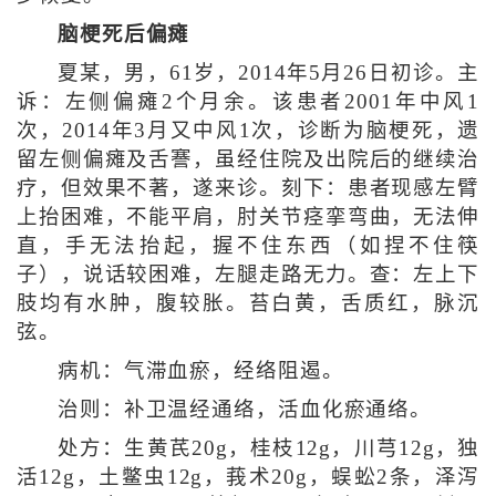
脑梗死后偏瘫
夏某，男，61岁，2014年5月26日初诊。主
诉：左侧偏瘫2个月余。该患者2001年中风1
次，2014年3月又中风1次，诊断为脑梗死，遗
留左侧偏瘫及舌謇，虽经住院及出院后的继续治
疗，但效果不著，遂来诊。刻下：患者现感左臂
上抬困难，不能平肩，肘关节痉挛弯曲，无法伸
直，手无法抬起，握不住东西（如捏不住筷
子），说话较困难，左腿走路无力。查：左上下
肢均有水肿，腹较胀。苔白黄，舌质红，脉沉
弦。
病机：气滞血瘀，经络阻遏。
治则：补卫温经通络，活血化瘀通络。
处方：生黄芪20g，桂枝12g，川芎12g，独
活12g，土鳖虫12g，莪术20g，蜈蚣2条，泽泻