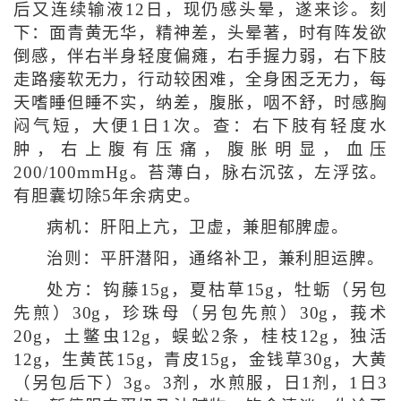
后又连续输液12日，现仍感头晕，遂来诊。刻
下：面青黄无华，精神差，头晕著，时有阵发欲
倒感，伴右半身轻度偏瘫，右手握力弱，右下肢
走路痿软无力，行动较困难，全身困乏无力，每
天嗜睡但睡不实，纳差，腹胀，咽不舒，时感胸
闷气短，大便1日1次。查：右下肢有轻度水
肿，右上腹有压痛，腹胀明显，血压
200/100mmHg。苔薄白，脉右沉弦，左浮弦。
有胆囊切除5年余病史。
病机：肝阳上亢，卫虚，兼胆郁脾虚。
治则：平肝潜阳，通络补卫，兼利胆运脾。
处方：钩藤15g，夏枯草15g，牡蛎（另包
先煎）30g，珍珠母（另包先煎）30g，莪术
20g，土鳖虫12g，蜈蚣2条，桂枝12g，独活
12g，生黄芪15g，青皮15g，金钱草30g，大黄
（另包后下）3g。3剂，水煎服，日1剂，1日3