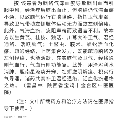
按
该患者为脑络气滞血瘀导致脑出血而引
起中风，经治疗后脑出血止，但脑络仍气滞血瘀
不通，以致脑气运行右脑障碍，指挥卫气虚弱，
导致卫气带动左侧肢体运动无力而致左侧偏瘫。
此外，气滞血瘀、痰阻声窍而致语言不利。故本
方以生黄芪、桂枝、独活、川芎大补卫气、温经
通络、活跃脑气；土鳖虫、莪术、蜈蚣活血化
瘀、疏通经络，上药集合发力，既能疏通脑络及
左侧经络，也能活跃、充实脑气及卫气，经络通
则气血行，气血行则功能复。此外，用泽泻利水
消肿、胆南星涤痰开窍、牡蛎滋阴解痉、枳实行
气导滞。诸药共奏补卫温经通络、活血化瘀通络
之效。（雷昌林 陕西省宝鸡市金台区中医医
院）
（注：文中所载药方和治疗方法请在医师指
导下使用。）
编辑：刘茜