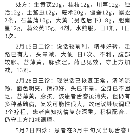
处方：生黄芪20g，桂枝12g，川芎12g，独
活12g，土鳖虫12g，莪术20g，僵蚕12g，蜈蚣
2条，石菖蒲10g，大黄（另包后下）8g，胆南
星12g，蒲公英15g。4剂，水煎服，日1剂，1日
3次。
2月15日二诊：说话较前利，精神好转，走
路已有力，头晕减，大便1日1次、不利，腹部
较胀。苔薄黄，脉弦涩。药已见效，守上方加
减，13剂。
2月28日三诊：现说话已恢复正常，清晰流
畅，面色明亮，精神好，头已不晕，全身已不困
乏，苔薄黄，脉弦。该患者舌謇虽消失，但仍有
多种基础病，复发可能性很大，故建议继续调理
3个疗程，患者自知病情复杂深重，积极配合。
仍守上方加减调理。
5月7日四诊：患者在3月中旬又出现舌謇1