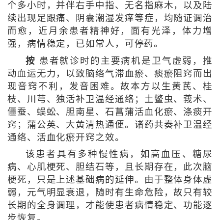
个多小时，并伴右手中指、无名指麻木，以及陆
续出现足跟痛、阴囊潮湿发痒等症，均随证调治
而愈，近月余患者精神好，面有光泽，体力增
强，病情稳定，已如常人，可停药。
按
患者就诊时的主要病机是卫气虚弱，推
动血运无力，以致脑络气滞血瘀、痰瘀阻窍而出
现音窍不利，发音困难。故本方以生黄芪、桂
枝、川芎、独活补卫温经通络；土鳖虫、莪术、
僵蚕、蜈蚣、胆南星、石菖蒲活血化瘀、涤痰开
窍；蒲公英、大黄清热通便。诸药共奏补卫温经
通络、活血化瘀开窍之效。
该患者具有多种慢性病，如高血压、糖尿
病、心肌梗死、胆结石等，且长期存在，此次脑
梗死，只是上述基础病的延伸。由于整体身体虚
弱，元气明显衰退，随时有生命危险，故只有较
长期的全身调理，才能使患者病情稳定、功能逐
步恢复。