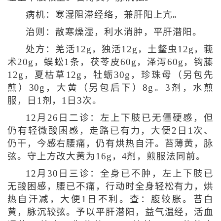
病机：寒湿阻滞经络，兼肝阳上亢。
治则：散寒燥湿，利水消肿，平肝潜阳。
处方：羌活12g，独活12g，土鳖虫12g，莪
术20g，蜈蚣1条，茯苓皮60g，泽泻60g，钩藤
12g，夏枯草12g，牡蛎30g，珍珠母（另包先
煎）30g，大黄（另包后下）8g。3剂，水煎
服，日1剂，1日3次。
12月26日二诊：左上下肢已无僵硬感，但
仍有轻微酸困感，走路已有力，大便2日1次、
仍干，今感右腰痛，仍有烘热自汗。苔薄黄，脉
弦。守上方改大黄为16g，4剂，煎服法同前。
12月30日三诊：全身已不肿，左上下肢已
无酸困感，腰已不痛，行动时全身轻松有力，烘
热自汗减，大便1日不利。查：腹较胀。苔白
黄，脉沉较弦。予以平肝潜阳，益气温经，活血