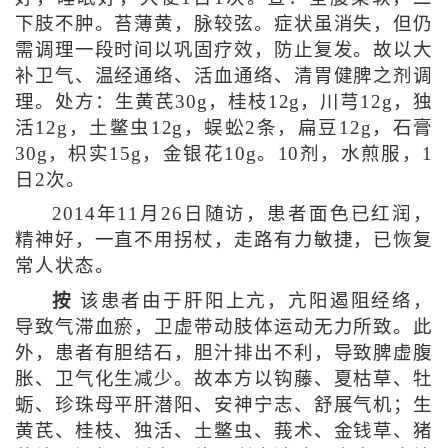
下肢不肿。苔薄黄，脉较弦。症状虽消失，但仍
需调理一段时间以巩固疗效，防止复发。故以大
补卫气、温经通络、活血通络、清胃健脾之剂调
理。处方：生黄芪30g，桂枝12g，川芎12g，独
活12g，土鳖虫12g，蜈蚣2条，扁豆12g，石膏
30g，枳实15g，金银花10g。10剂，水煎服，1
日2次。
2014年11月26日随访，患者面色已红润，
精神好，一直不用拐杖，走路有力敏捷，已恢复
常人状态。
按
该患者由于肝阳上亢，亢阳遏阻经络，
导致气滞血瘀，卫虚带动肢体运动无力所致。此
外，患者有胆结石，胆汁排出不利，导致脾虚腹
胀、卫气化生减少。故本方以钩藤、夏枯草、牡
蛎、珍珠母平肝潜阳、安神宁志、舒展气机；生
黄芪、桂枝、独活、土鳖虫、莪术、金钱草、猪