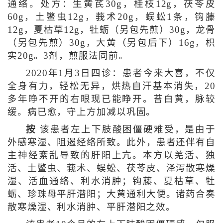
通络。处方：生黄芪30g，桂枝12g，茯苓皮
60g，土鳖虫12g，莪术20g，蜈蚣1条，钩藤
12g，夏枯草12g，牡蛎（另包先煎）30g，龙骨
（另包先煎）30g，大黄（另包后下）16g，枳
实20g。3剂，煎服法同前。
2020年1月3日四诊：患者今来大喜，不仅
全身有力，轻松无异，烘热自汗基本消失，20
多年睁不开的右眼现已能睁开。苔白黄，脉较
缓。病已愈，守上方加减以巩固。
按
该患者左上下肢酸困僵硬难受，是由于
外感寒湿、阻遏经络所致。此外，患者还伴有自
主神经紊乱导致的肝阳上亢。本方以羌活、独
活、土鳖虫、莪术、蜈蚣、茯苓皮、泽泻散寒燥
湿、活血通络、利水消肿；钩藤、夏枯草、牡
蛎、珍珠母平肝潜阳；大黄通利大便。诸药合奏
散寒燥湿、利水消肿、平肝潜阳之效。