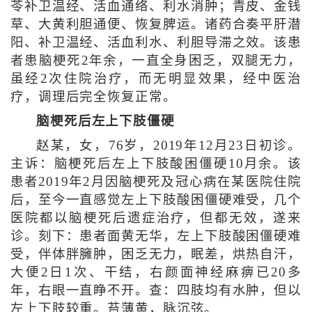
苓补卫温经、活血通络、利水消肿；青皮、金钱
草、大黄利胆通便、恢复脾运。诸药合奏平肝潜
阳、补卫温经、活血利水、利胆导滞之效。该患
者患脑梗死2年余，一直全身困乏，双腿无力，
虽经2次住院治疗，而无明显效果，经中医治
疗，调理后完全恢复正常。
脑梗死后左上下肢僵硬
赵某，女，76岁，2019年12月23日初诊。
主诉：脑梗死后左上下肢酸困僵硬10月余。该
患者2019年2月因脑梗死及冠心病在某医院住院
后，至今一直感觉左上下肢酸困僵硬难受，几个
医院都以脑梗死后遗症治疗，但都无效，遂来
诊。刻下：患者面黄无华，左上下肢酸困僵硬难
受，伴体胖臃肿，困乏无力，眠差，烘热自汗，
大便2日1次、干结，右颜面神经麻痹已20多
年，右眼一直睁不开。查：四肢均有水肿，但以
左上下肢较重。苔薄黄，脉沉弦。