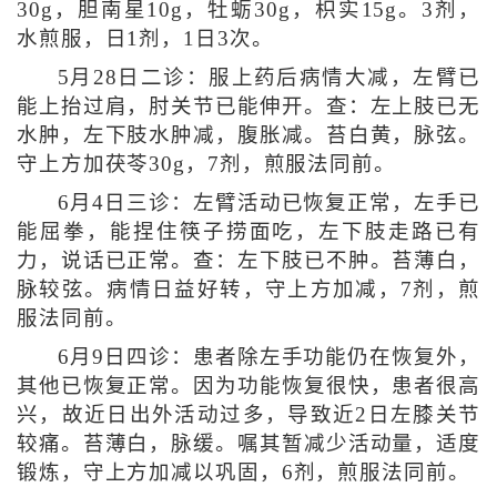
30g，胆南星10g，牡蛎30g，枳实15g。3剂，
水煎服，日1剂，1日3次。
5月28日二诊：服上药后病情大减，左臂已
能上抬过肩，肘关节已能伸开。查：左上肢已无
水肿，左下肢水肿减，腹胀减。苔白黄，脉弦。
守上方加茯苓30g，7剂，煎服法同前。
6月4日三诊：左臂活动已恢复正常，左手已
能屈拳，能捏住筷子捞面吃，左下肢走路已有
力，说话已正常。查：左下肢已不肿。苔薄白，
脉较弦。病情日益好转，守上方加减，7剂，煎
服法同前。
6月9日四诊：患者除左手功能仍在恢复外，
其他已恢复正常。因为功能恢复很快，患者很高
兴，故近日出外活动过多，导致近2日左膝关节
较痛。苔薄白，脉缓。嘱其暂减少活动量，适度
锻炼，守上方加减以巩固，6剂，煎服法同前。