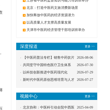
办
江苏省中医药监督知识与能力培训班举办
。
北京：打造中医药文旅消费新场景
查
加快释放中医药的经济资源潜力
以高质量人才支撑高质量发展
天津市中医药经济管理干部培训班举办
深度报道
更多 >>
，
【中医药普法专栏】销售中药饮片
2026-08-06
应告知煎服方法及注意事项
共同坚守中国特色医疗卫生体系
2026-07-30
。
以科技创新推进中医药现代化
2026-07-29
新时代中医药原创思维培育与人才
2026-07-27
发展路径探索
薄
视频中心
更多 >>
北京协和：中医科引动全院中西医
2025-04-09
压