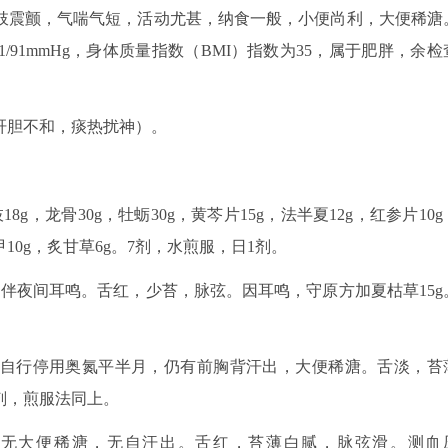
肢震颤，气喘气短，活动尤甚，纳食一般，小便尚利，大便稀溏
91mmHg，身体质量指数（BMI）指数为35，属于肥胖，余检
肝胆不和，痰热扰神）。
g，龙骨30g，牡蛎30g，黄芩片15g，法半夏12g，红参片10g
鳖甲10g，炙甘草6g。7剂，水煎服，日1剂。
，伴夜间耳鸣。舌红，少苔，脉弦。因耳鸣，守原方加夏枯草15g
，自行停用奥氮平半月，仍有前胸背汗出，大便稀溏。舌淡，苔
8剂，煎服法同上。
安，无大便稀溏，无自汗出。舌红，苔薄白腻，脉弦滑。测血