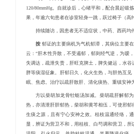
120/80mmHg。自就诊后，心绪平和，配合晨起锻
果，年逾六旬患者在诊室轻身一跳，跃过椅子（高约
持续随访，因患者无不适症状，中药、西药均停，
按
郁证的主要病机为气机郁滞，其病位主要在
云：“肝木性升散，不受遏郁，郁则经气逆，为嗳
失调达，疏泄失责，肝旺克脾土，脾失健运，水谷
胖等痰湿征象。肝郁日久，化火生热，与胆热互见
眠、焦虑。治疗以疏肝散肝、清化痰热、重镇安神
方以柴胡加龙骨牡蛎汤加减。柴胡疏肝解郁为
热，亦清泄肝胆郁热，柴胡和黄芩相伍，可使邪郁
生痰之源，且有宁心安神之效。桂枝温通经络，通
显，辨证为营卫不和，用桂枝、白芍调和营卫，所
温阳、引火归元，并助桂枝温通。半夏降逆化痰，