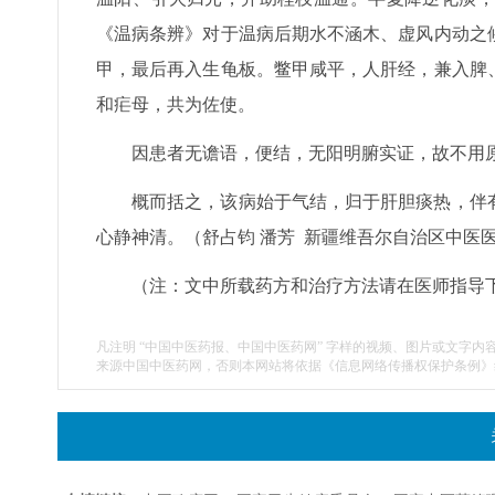
《温病条辨》对于温病后期水不涵木、虚风内动之
甲，最后再入生龟板。鳖甲咸平，人肝经，兼入脾
和疟母，共为佐使。
因患者无谵语，便结，无阳明腑实证，故不用
概而括之，该病始于气结，归于肝胆痰热，伴
心静神清。（舒占钧 潘芳 新疆维吾尔自治区中医
（注：文中所载药方和治疗方法请在医师指导
凡注明 “中国中医药报、中国中医药网” 字样的视频、图片或文字内
来源中国中医药网，否则本网站将依据《信息网络传播权保护条例》