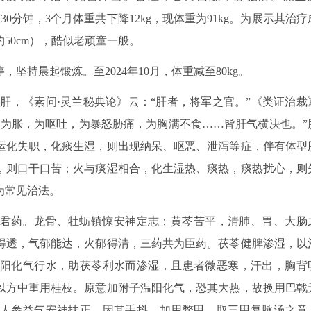
炼30分钟，3个月体重共下降12kg，现体重为91kg。为展示其治疗
50cm），酷似老顽童一般。
坚持晨起锻炼。至2024年10月，体重减至80kg。
肝，《素问·灵兰秘典论》云：“肝者，将军之官。”《类证治裁
，为胀，为呕吐，为暴怒胁痛，为胸满不食……皆肝气横决也。”
运化失职，化痰生湿，则出现纳呆、呕恶、泄泻等症，伴有体型
，则口干口苦；火与痰湿相合，化生湿热、痰热，痰热扰心，则
为常见治法。
君药。龙骨、牡蛎镇惊安神定志；黄芩苦平，清肺、胃、大肠
得透，气郁能达，火郁得清，三药共为臣药。茯苓健脾渗湿，以
阳化气行水，助茯苓利水而渗湿，且患者微恶寒，汗出，胸背
以方中重用桂枝。原意加附子温阳化气，恐其大热，故换用巴戟
人参益气安神扶正，因其手抖，加用鳖甲，取三甲复脉汤之意