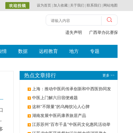
设为首页
|
加入收藏
|
关于我们
|
联系我们
|
网站地图
遗失声明
广西举办比赛探索中（
舆情
数据
远程教育
地方
专题
热点文章排行
更多 >>
上海：推动中医药传承创新和中西医协同发
展
中医上门解六日宿便难题
这杯“不限量”的乌梅饮沁人心脾
口
湖南发展中医药康养旅居产品
，
江苏苏州“百市千县”中医药文化惠民活动举
多