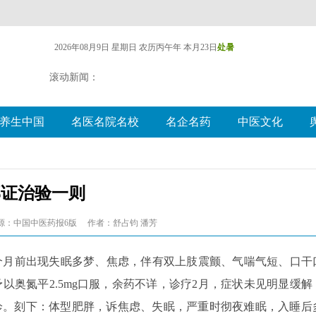
2026年08月9日 星期日
农历丙午年 本月23日
处暑
滚动新闻：
养生中国
名医名院名校
名企名药
中医文化
郁证治验一则
源：中国中医药报6版
作者：舒占钧 潘芳
者3个月前出现失眠多梦、焦虑，伴有双上肢震颤、气喘气短、口干
予以奥氮平2.5mg口服，余药不详，诊疗2月，症状未见明显缓解
来就诊。刻下：体型肥胖，诉焦虑、失眠，严重时彻夜难眠，入睡后