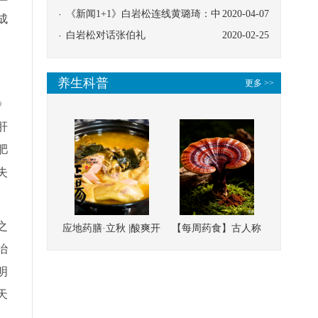
协同
《新闻1+1》白岩松连线黄璐琦：中
2020-04-07
成
医救治的临床效果
白岩松对话张伯礼
2020-02-25
养生科普
更多 >>
》
肝
肥
失
之
应地药膳·立秋 |酸爽开
【每周药食】古人称
治
胃，一口入魂！喝下
它为“仙草”，滋补强
这碗汤，滋阴润燥、
壮、培本固元
明
清热降火
天
。