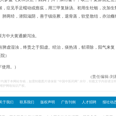
候，症见手足蠕动或瘛疭，用三甲复脉汤。初用生牡蛎，次加生
、肺两经，潜阳滋阴，善于镇痉厥，退骨蒸，软坚散结，亦治癥
原方中大黄通腑泻浊。
有脾虚湿浊，终责之于阳虚。经治，痰热清，郁滞除，阳气来复
医院）
下使用。）
(责任编辑:刘
容均属于本网站专稿，如需转载图片请保留 “中国中医药网” 水印，转载文字内容请注
维护网络知识产权。
关于我们
联系我们
版权声明
广告刊例
人才招聘
报社动