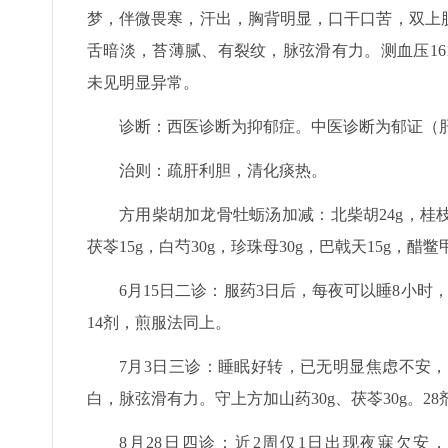
梦，伴微畏寒，汗出，胸背明显，口干口苦，双上
舌暗淡，苔薄腻、有裂纹，脉弦滑有力。测血压161/
未见明显异常。
诊断：西医诊断为抑郁症。中医诊断为郁证（
治则：疏肝利胆，清化痰热。
方用柴胡加龙骨牡蛎汤加减：北柴胡24g，桂枝18
茯苓15g，白芍30g，珍珠母30g，巴戟天15g，醋
6月15日二诊：服药3日后，每夜可以睡8小时
14剂，煎服法同上。
7月3日三诊：睡眠好转，已无明显焦虑不安
白，脉弦滑有力。守上方加山药30g、茯苓30g。2
8月28日四诊：近2周仅1日出现夜寐欠