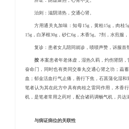
辨证：阴虚燥热，心肾不交。
治则：滋阴清热，交通心肾。
方用通关丸加味：知母15g，黄柏15g，肉桂5g
15g，白茅根30g，砂仁6g，木香5g。7剂，水煎服
复诊：患者女儿陪同就诊，啧啧声赞，诉服首
按
本案患者年老体虚，湿热久羁，灼伤肾阴，
奋命门，同时也有类同交泰丸交通心肾之功；萹蓄
血；郁金活血行气止痛，善行下焦，石菖蒲化湿和
笔者认为其在此方中具有肉桂之雷同作用，木香行
机，是笔者常用之药对，配合诸药调畅气机，共达
与病证病位的关联性