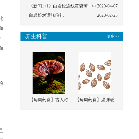
协同
《新闻1+1》白岩松连线黄璐琦：中
2020-04-07
医救治的临床效果
白岩松对话张伯礼
2020-02-25
化
而
养生科普
更多 >>
》
而
验
【每周药食】古人称
【每周药食】温脾暖
它为“仙草”，滋补强
肾、固精缩尿，这味
壮、培本固元
南方本草的种子，药
，
食同源有讲究
且