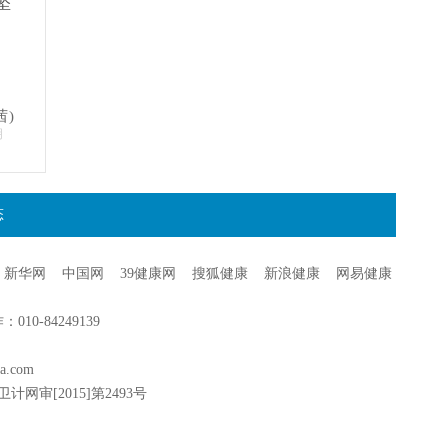
坠
茜)
明
态
新华网
中国网
39健康网
搜狐健康
新浪健康
网易健康
0-84249139
a.com
卫计网审[2015]第2493号