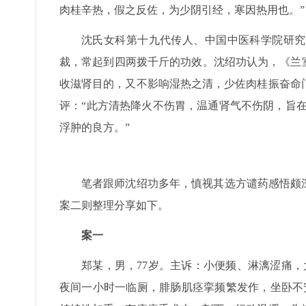
肉桂辛热，假之反佐，为少阴引经，寒因热用也。
沈氏女科第十九代传人、中国中医科学院研究
裁，常起到四两拨千斤的功效。沈绍功认为，《兰
收滋肾目的，又不影响湿热之清，少佐肉桂振奋命
评：“此方清热降火不伤胃，温通肾气不伤阴，旨在
浮肿的良方。”
笔者跟师沈绍功多年，慎视其选方谴药感悟颇
案二则整理分享如下。
案一
郑某，男，77岁。主诉：小便频、淋漓涩痛，
夜间一小时一临厕，腓肠肌痉挛频繁发作，坐卧不