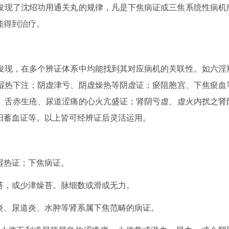
发现了沈绍功用通关丸的规律，凡是下焦病证或三焦系统性病机
能得到治疗。
发现，在多个辨证体系中均能找到其对应病机的关联性。如六淫
湿热下注；阴虚津亏、阴虚燥热等阴虚证；瘀阻胞宫、下焦瘀血
、舌赤生疮、尿道涩痛的心火亢盛证；肾阴亏虚、虚火内扰之肾
阳蓄血证等。以上皆可经辨证后灵活运用。
湿热证；下焦病证。
苔，或少津燥苔。脉细数或滑或无力。
炎、尿道炎、水肿等肾系属下焦范畴的病证。