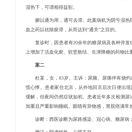
湿热下，可谓相得益彰。
腑以通为用，通可去滞。此案病机为阴亏湿热
血之药以祛除瘀滞，从而达到“通关”之目的。
复诊时，因患者有20余年的糖尿病及各种并发
上增加了活血化瘀、软坚散结、生津降糖的药物比
案二
杜某，女，83岁。主诉：尿频、尿痛伴有烧灼
慌心悸。患者家住北京，从外地回京后次日便出现
缓解，但夜间仍然症状如初。患者近年多次检测尿
加重且严重影响睡眠。眼睛有异物感，胃脘痞满常
诊断：西医诊断为尿路感染、冠心病、糖尿病