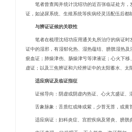
笔者曾查阅并统计沈绍功的近百张临证处方，
证，如泌尿系统、生殖系统等疾病经灵活配伍后都
与辨证证候的关联性
笔者在梳理沈绍功应用通关丸所治疗的病证时
证中的湿邪，有湿郁化热、湿热蕴结、膀胱湿热及
瘀血证；肺燥津伤、肠燥津亏等津液证；心火下移
虚证；以及三焦辨证和六经辨证中的太阳蓄水、太
适应病证及临证指征
证候导向：阴虚或阴虚内热证、心火亢盛证、
舌象脉象：舌质红或绛或紫，少苔无苔，或黄
适应病证：妇科炎症、宫腔疾病及肾炎、膀胱