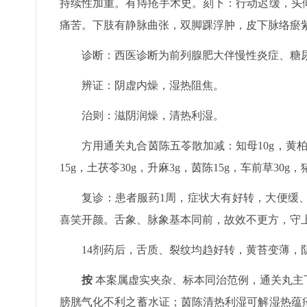
持续性加重。有痔疮手术史。刻下：行动迟缓，头
痛苦。下肢有静脉曲张，双脚踝浮肿，皮下脉络瘀
诊断：西医诊断为前列腺肥大伴慢性炎症、糖
辨证：阴虚内燥，湿热阻焦。
治则：滋阴润燥，清热利湿。
方用通关丸合茵陈五苓散加减：知母10g，黄柏10
15g，土茯苓30g，升麻3g，茵陈15g，车前草30g
复诊：患者服药1周，症状大有好转，大便缓
喜笑开颜。舌象、脉象基本同前，故效不更方，守上
14剂药后，舌质、裂纹均趋好转，黄苔变薄，
按
本案属虚实夹杂、标本同治范例，通关丸主
膀胱气化不利之蓄水证；茵陈清热利湿可解湿热蕴