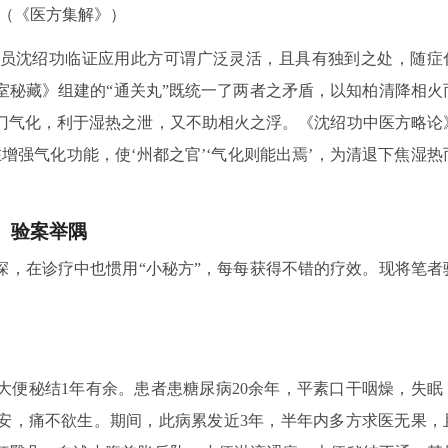
”（《医方集解》）
员沈绍功临证应用此方可谓广泛灵活，且具有独到之处，随症
室秘藏》组建的“通关丸”既统一了两者之矛盾，以知柏清降相火
门气化，利于湿热之泄，又不助相火之浮。《沈绍功中医方略论
增强气化功能，使‘州都之官’‘气化则能出焉’，为清退下焦湿热
验案举隅
深，在诊疗中也惯用“小秘方”，每每获得不错的疗效。现将笔者
大便秘结1年有余。患者患糖尿病20余年，平素口干咽燥，失眠
安，痛不欲生。期间，此病累发近3年，半年内多方求医无果，