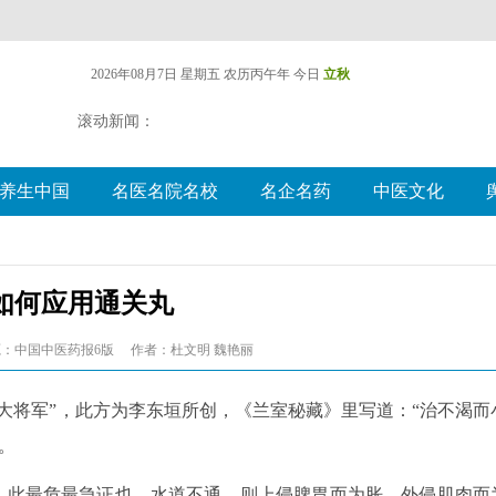
2026年08月7日 星期五
农历丙午年 今日
立秋
滚动新闻：
养生中国
名医名院名校
名企名药
中医文化
如何应用通关丸
：中国中医药报6版
作者：杜文明 魏艳丽
关大将军”，此方为李东垣所创，《兰室秘藏》里写道：“治不渴而
。
闭，此最危最急证也。水道不通，则上侵脾胃而为胀，外侵肌肉而