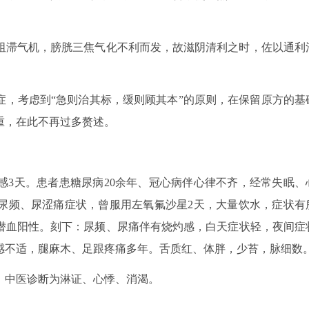
阻滞气机，膀胱三焦气化不利而发，故滋阴清利之时，佐以通利
症，考虑到“急则治其标，缓则顾其本”的原则，在保留原方的基
重，在此不再过多赘述。
感3天。患者患糖尿病20余年、冠心病伴心律不齐，经常失眠、
尿频、尿涩痛症状，曾服用左氧氟沙星2天，大量饮水，症状有
潜血阳性。刻下：尿频、尿痛伴有烧灼感，白天症状轻，夜间症
感不适，腿麻木、足跟疼痛多年。舌质红、体胖，少苔，脉细数
；中医诊断为淋证、心悸、消渴。