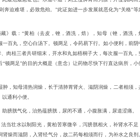
则奔迫难堪，必致危殆。”此证如进一步发展就恶化为“关格”等
藏》载：“黄柏（去皮，锉，酒洗，焙），知母（锉，酒洗，
服一百丸，空心白汤下。顿两足，令药易下行。如小便利，前阴
母、肉桂三者共研细末，开水和丸如梧桐子大，每次服一百丸，
后“顿两足”的目的大概是（意念）让药物尽快下行直达病所，小
湿肿，知母清热润燥，长于清肺胃肾火、滋阴润燥，二者相须，
，以通利小便。
，助膀胱气化，治热蕴膀胱，尿闭不通，小腹胀满，尿道涩痛。
，法当壮水以制阳光，黄柏苦寒微辛，泻膀胱相火，补肾水不足
润肾燥而滋阴，入肾经气分，故二药每相须而行，为补水之良剂