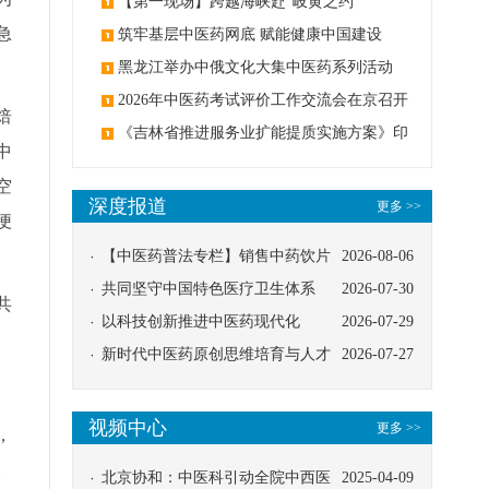
【第一现场】跨越海峡赴“岐黄之约”
急
筑牢基层中医药网底 赋能健康中国建设
黑龙江举办中俄文化大集中医药系列活动
2026年中医药考试评价工作交流会在京召开
焙
《吉林省推进服务业扩能提质实施方案》印
中
发：创建中医类国家医学中心
空
深度报道
更多 >>
便
【中医药普法专栏】销售中药饮片
2026-08-06
应告知煎服方法及注意事项
共同坚守中国特色医疗卫生体系
2026-07-30
共
以科技创新推进中医药现代化
2026-07-29
新时代中医药原创思维培育与人才
2026-07-27
发展路径探索
视频中心
更多 >>
，
。
北京协和：中医科引动全院中西医
2025-04-09