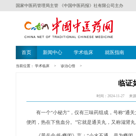
国家中医药管理局主管 《中国中医药报》社有限公司主办
首页
新闻中心
学术临床
就医指南
当前位置：
学术临床
>
诊治心悟
>
临证
时间：2024-11-27
来源
有一个“小秘方”，仅有三味药组成，号称“通
便闭，热在下焦血分。”它就是通关丸，又称滋肾丸
《景岳全书·癃闭》言：“小水不通，是为癃