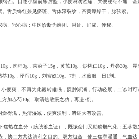
倾臀凸。自述小腹前胀后坠，小便淋漓涩痛，大便秘结不通，甚
紫。舌质绛红兼见瘀斑、舌体深裂纹，苔黄厚燥干，脉弦紧。
尿病、冠心病；中医诊断为癃闭、淋证、消渴、便秘。
g，肉桂3g，莱菔子15g，黄芪10g，炒桃仁10g，丹参30g，瞿
，猪苓10g，泽泻10g，刘寄奴10g。7剂，水煎服，日1剂。
、小便爽，不再为此辗转难眠，踝肿渐消，行动轻展，二诊时可
方加赤芍10g，取清热散瘀之功，再进7剂。
阴燥得滋，热清湿减，便爽溲利，诸症大有改善。
下焦热在血分（膀胱蓄血证），既振命门又助膀胱气化；五苓散
疮，协二方共达清利之目的。双方组合，使三焦壅滞通，气血达