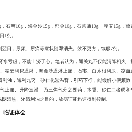
，石韦10g，海金沙15g，郁金10g，石菖蒲10g，瞿麦15g，萹
，日1剂。
剂翌日，尿频、尿痛等症状随即消失。效不更方，续服7剂。
肾水亏虚，不能上济于心。笔者认为，通关丸不仅能清降相火、
、瞿麦利尿通淋，海金沙通淋止痛，石韦、白茅根利尿、凉血
胃利浊，通利九窍；砂仁化湿温肾，引药下行，能缓解小便频数
气止痛、升降宣滞，乃三焦气分之要药，木香、砂仁二者调和
滋阴清热、泌清利浊之目的，故病证能迅速得到控制。
临证体会