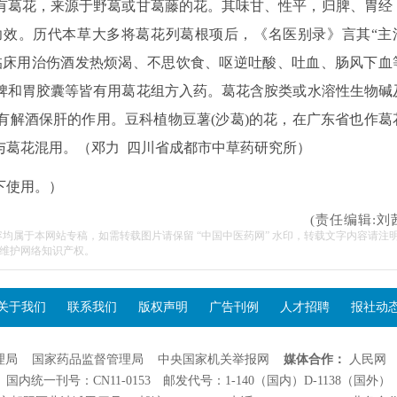
有葛花，来源于野葛或甘葛藤的花。其味甘、性平，归脾、胃经
效。历代本草大多将葛花列葛根项后，《名医别录》言其“主
代临床用治伤酒发热烦渴、不思饮食、呕逆吐酸、吐血、肠风下血
脾和胃胶囊等皆有用葛花组方入药。葛花含胺类或水溶性生物碱
有解酒保肝的作用。豆科植物豆薯(沙葛)的花，在广东省也作葛
与葛花混用。（邓力 四川省成都市中草药研究所）
下使用。）
(责任编辑:刘
容均属于本网站专稿，如需转载图片请保留 “中国中医药网” 水印，转载文字内容请注
维护网络知识产权。
关于我们
联系我们
版权声明
广告刊例
人才招聘
报社动
理局
国家药品监督管理局
中央国家机关举报网
媒体合作：
人民网
国内统一刊号：CN11-0153 邮发代号：1-140（国内）D-1138（国外）