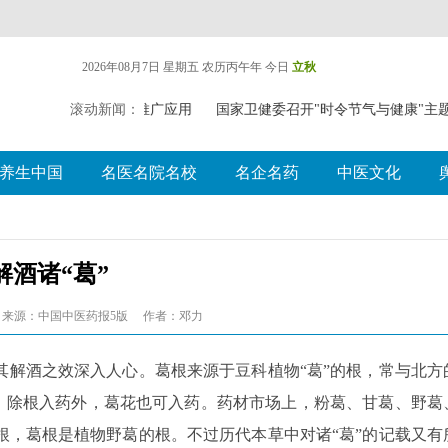
2026年08月7日 星期五
农历丙午年 今日
立秋
中（壮瑶）药药膳食疗推广应用
滚动新闻：
国家卫健委召开"时令节气与健康"主
养生中国
名医名院名校
名企名药
中医文化
解酒诸“葛”
来源：中国中医药报5版
作者：邓力
其解酒之效深入人心。葛根来源于豆科植物“葛”的根，常与北方
誉。除根入药外，葛花也可入药。药材市场上，粉葛、甘葛、野葛
根，葛根是植物野葛的根。不过历代本草中对诸“葛”的记载又有