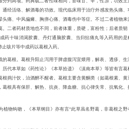
葛根分列两项。药典载二者性味相同，皆味甘、辛，性凉，功效主
、通经活络、解酒毒的功效。现代临床用于治疗外感发热头痛、
晕头痛、中风偏瘫、胸痹心痛、酒毒伤中等症。不过二者植物来
葛。二者药材质地也不同，前者体重，质硬，富粉性；后者质韧
成药十味消渴胶囊、丹灯通脑胶囊、当归拈痛丸等入药用的是
肺止咳片等中成药以葛根入药。
载的葛根。葛根升阳止泻用于脾虚腹泻宜煨用，解表、透疹、生
。历代本草如《药性论》《本草拾遗》《滇南本草》等皆有言葛
葛根捣汁饮，治酒醉不醒者。葛根主要含黄酮类（如葛根素、黄
，葛根具有保肝、解热、抗炎、降血糖、抗心律失常、抗氧化、
”为植物钩吻，《本草纲目》亦有言“此草虽名野葛，非葛根之野