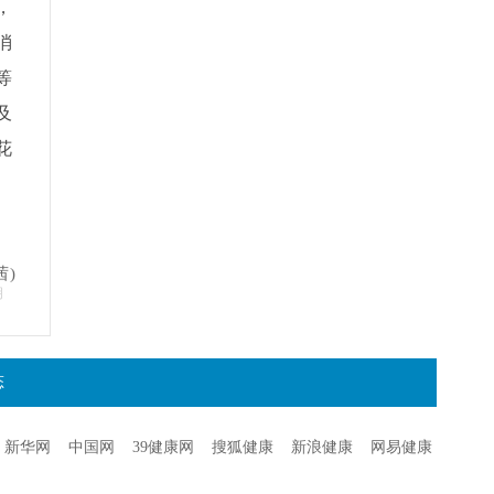
，
消
等
及
花
茜)
明
态
新华网
中国网
39健康网
搜狐健康
新浪健康
网易健康