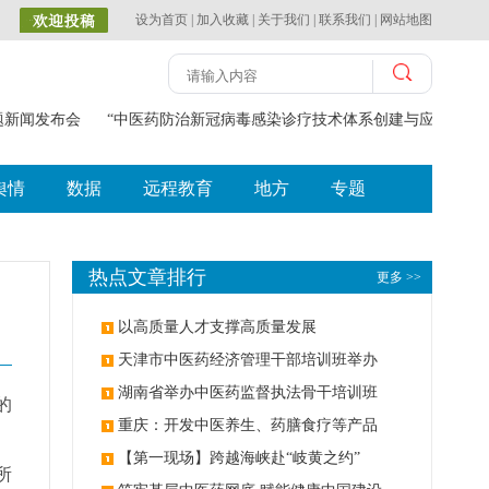
设为首页
|
加入收藏
|
关于我们
|
联系我们
|
网站地图
题新闻发布会
“中医药防治新冠病毒感染诊疗技术体系创建与应用”获2
舆情
数据
远程教育
地方
专题
热点文章排行
更多 >>
以高质量人才支撑高质量发展
天津市中医药经济管理干部培训班举办
湖南省举办中医药监督执法骨干培训班
的
重庆：开发中医养生、药膳食疗等产品
、
【第一现场】跨越海峡赴“岐黄之约”
所