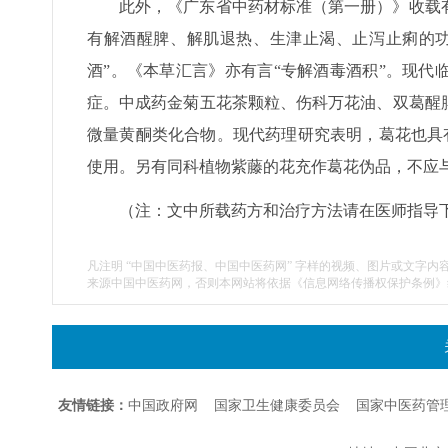
此外，《广东省中药材标准（第一册）》收载
有解酒醒脾、解肌退热、生津止渴、止泻止痢的功
酒”。《本草汇言》亦有言“专解酒毒酒积”。现
症。中成药金菊五花茶颗粒、伤科万花油、双葛醒
微量黄酮类化合物。现代药理研究表明，葛花也具
使用。另有同科植物紫藤的花充作葛花伪品，不应
（注：文中所载药方和治疗方法请在医师指导
凡注明 “中国中医药报、中国中医药网” 字样的视频、图片或文字内
来源中国中医药网，否则本网站将依据《信息网络传播权保护条例》
友情链接：
中国政府网
国家卫生健康委员会
国家中医药管