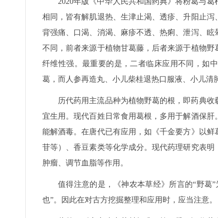
2020年版《中华人民共和国药典》将粉葛与
相同，皆有解肌退热、生津止渴、透疹、升阳止泻
背强痛、口渴、消渴、麻疹不透、热痢、泄泻、眩
不同，前者来源于植物甘葛藤，后者来源于植物野
纤维性强。最重要的是，二者临床应用不同，如中
葛，而人参再造丸、小儿柴桂退热口服液、小儿清
历代药用主流品种为植物野葛的根，即药典收
宜生用。现代百姓日常食用葛根，多用于解酒保肝
能解酒毒。在唐代已有应用，如《千金要方》以鲜
苷等）、香豆素类等化学成分。现代药理研究表明
肿瘤、调节血脂等作用。
值得注意的是，《神农本草经》所言的“野葛
也”。因此在对古方挖掘整理和应用时，应当注意。