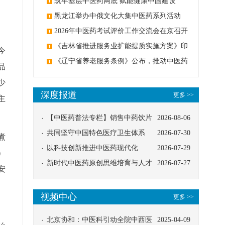
筑牢基层中医药网底 赋能健康中国建设
黑龙江举办中俄文化大集中医药系列活动
2026年中医药考试评价工作交流会在京召开
《吉林省推进服务业扩能提质实施方案》印
今
发：创建中医类国家医学中心
《辽宁省养老服务条例》公布，推动中医药
品
与养老融合发展
少
深度报道
更多 >>
主
【中医药普法专栏】销售中药饮片
2026-08-06
应告知煎服方法及注意事项
共同坚守中国特色医疗卫生体系
2026-07-30
煮
以科技创新推进中医药现代化
2026-07-29
）
新时代中医药原创思维培育与人才
2026-07-27
安
发展路径探索
视频中心
更多 >>
北京协和：中医科引动全院中西医
2025-04-09