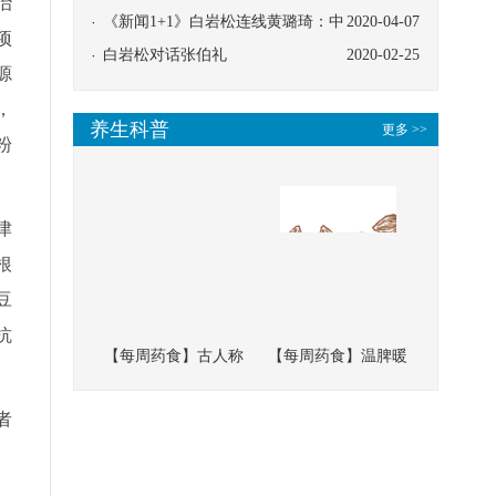
治
协同
《新闻1+1》白岩松连线黄璐琦：中
2020-04-07
项
医救治的临床效果
白岩松对话张伯礼
2020-02-25
源
，
养生科普
更多 >>
粉
津
根
豆
抗
【每周药食】古人称
【每周药食】温脾暖
它为“仙草”，滋补强
肾、固精缩尿，这味
者
壮、培本固元
南方本草的种子，药
食同源有讲究