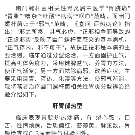
幽门螺杆菌相关性胃炎属中医学“胃脘痛”
“胃胀”“嘈杂”“吐酸”“痞满”“呕血”范畴，而幽门
螺杆菌归于“邪气”范畴，《素问·评热病论》指
出：“邪之所凑，其气必虚。”正邪相争而导致的
“正虚邪实”反映了幽门螺杆菌感染的基本病机。
“正气存内，邪不可干”，故扶正祛邪是本病的主
要治则。临床通过分型论治，一方面固护正气，
提高机体免疫力，采用健脾益气、养胃的方法，
使正气渐复；另一方面祛除病邪，改善症状，主
要采用清胃、泻热、化湿等方法，使邪气渐消。
现将笔者治疗幽门螺杆菌相关性胃炎分型辨治经
验介绍如下。
肝胃郁热型
临床表现胃脘灼热疼痛，有“烧心感”，口
苦，性情烦躁。舌质偏红，苔薄黄，脉弦数。胃
镜检查或C13尿素呼气试验阳性。