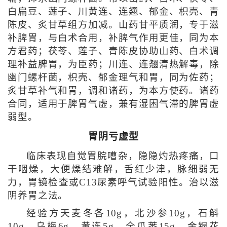
白扁豆、莲子、川黄连、连翘、郁金、枳壳、青
陈皮、炙甘草组方加减。山药甘平质润，专于滋
补脾胃，与白术合用，补脾气作用更佳，同为本
方君药；茯苓、莲子、青陈皮协助山药、白术调
理补益脾胃，为臣药；川连、连翘清热解毒，除
幽门螺杆菌，枳壳、郁金理气和胃，同为佐药；
炙甘草补气和胃，调和诸药，为本方使药。诸药
合同，适用于脾胃气虚，兼有湿困气滞的脾胃虚
弱型。
胃阴亏虚型
临床表现自觉胃脘嘈杂，隐隐灼热疼痛，口
干咽燥，大便燥结难解，舌红少津，脉细弱无
力，胃镜检查或C13尿素呼气试验阳性。治以滋
阴养胃之法。
经验方天麦冬各10g，北沙参10g，石斛
10g，乌梅6g，黄连5g，全瓜蒌15g，金银花