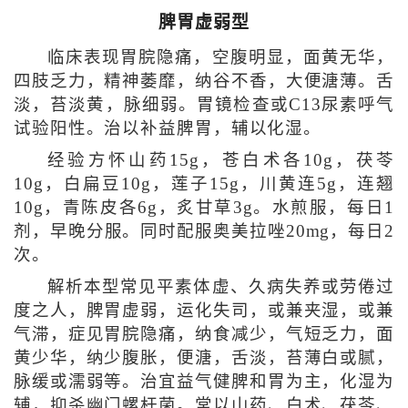
脾胃虚弱型
临床表现胃脘隐痛，空腹明显，面黄无华，
四肢乏力，精神萎靡，纳谷不香，大便溏薄。舌
淡，苔淡黄，脉细弱。胃镜检查或C13尿素呼气
试验阳性。治以补益脾胃，辅以化湿。
经验方怀山药15g，苍白术各10g，茯苓
10g，白扁豆10g，莲子15g，川黄连5g，连翘
10g，青陈皮各6g，炙甘草3g。水煎服，每日1
剂，早晚分服。同时配服奥美拉唑20mg，每日2
次。
解析本型常见平素体虚、久病失养或劳倦过
度之人，脾胃虚弱，运化失司，或兼夹湿，或兼
气滞，症见胃脘隐痛，纳食减少，气短乏力，面
黄少华，纳少腹胀，便溏，舌淡，苔薄白或腻，
脉缓或濡弱等。治宜益气健脾和胃为主，化湿为
辅，抑杀幽门螺杆菌。常以山药、白术、茯苓、