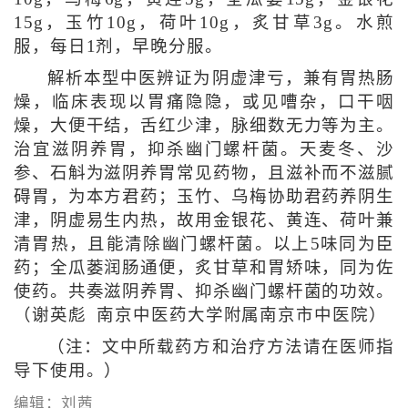
15g，玉竹10g，荷叶10g，炙甘草3g。水煎
服，每日1剂，早晚分服。
解析本型中医辨证为阴虚津亏，兼有胃热肠
燥，临床表现以胃痛隐隐，或见嘈杂，口干咽
燥，大便干结，舌红少津，脉细数无力等为主。
治宜滋阴养胃，抑杀幽门螺杆菌。天麦冬、沙
参、石斛为滋阴养胃常见药物，且滋补而不滋腻
碍胃，为本方君药；玉竹、乌梅协助君药养阴生
津，阴虚易生内热，故用金银花、黄连、荷叶兼
清胃热，且能清除幽门螺杆菌。以上5味同为臣
药；全瓜蒌润肠通便，炙甘草和胃矫味，同为佐
使药。共奏滋阴养胃、抑杀幽门螺杆菌的功效。
（谢英彪 南京中医药大学附属南京市中医院）
（注：文中所载药方和治疗方法请在医师指
导下使用。）
编辑：刘茜