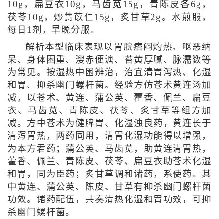
10g，扁豆衣10g，马齿苋15g，青陈皮各6g，
茯苓10g，炒薏苡仁15g，炙甘草2g。水煎服，
每日1剂，早晚分服。
解析本型临床表现以胃脘痞闷灼热、呕恶纳
呆、身体困重、溲赤便溏、苔黄厚腻、脉濡数等
为常见。按湿热中困辨治，治宜清胃泻热、化湿
和胃、抑杀幽门螺杆菌。经验方仿苍术黄连汤加
减，以苍术、黄连、蒲公英、藿香、佩兰、扁豆
衣、马齿苋、青陈皮、茯苓、炙甘草等组方加
减。方中苍术为健脾胃、化湿浊良药，黄连长于
清泻胃热，两药同用，清胃化湿功能得以增强，
为本方君药；蒲公英、马齿苋，助黄连清胃热，
藿香、佩兰、青陈皮、茯苓、扁豆衣助苍术化湿
和胃，同为臣药；炙甘草调和诸药，系使药。其
中黄连、蒲公英、陈皮、甘草有抑杀幽门螺杆菌
功效。诸药配伍，共奏清热化湿和胃功效，可抑
杀幽门螺杆菌。