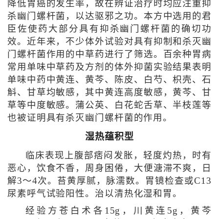
降低胃癌的发生率，故在辨证治疗时均应注重抑
杀幽门螺杆菌，以达驱邪之功。本方中选用的君
臣佐使药大部分具有抑杀幽门螺杆菌的确切功
效。近年来，不少体外试验对具有抑制和杀灭幽
门螺杆菌作用的中草药进行了筛选。百余种胃病
常用单味中草药及方剂的体外抑菌实验结果表明
单味中药中黄连、黄芩、陈皮、白芍、枳壳、石
斛、甘草均敏感，其中黄连高度敏感，黄芩、甘
草等中度敏感。蒲公英、白花蛇舌草、半枝莲等
也被证明具有杀灭幽门螺杆菌的作用。
湿热蕴积型
临床表现上腹部痞闷发胀，轻度灼热，时有
恶心，饮食不香，周身困倦，大便溏滞不爽，日
解3～4次。苔黄厚腻，脉濡数。胃镜检查或C13
尿素呼气试验阳性。治以清热化湿和胃。
经验方苍白术各15g，川黄连5g，黄芩