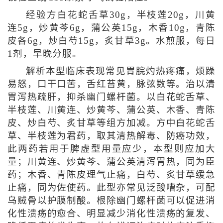
经验方白花蛇舌草30g，半枝莲20g，川黄
连5g，炒黄芩6g，蒲公英15g，木香10g，青陈
皮各6g，炒白芍15g，炙甘草3g。水煎服，每日
1剂，早晚分服。
解析本型临床表现常见胃脘灼热疼痛，烦躁
易怒，口干口苦，舌红苔黄，脉弦数等。治以清
胃泻热疏肝，抑杀幽门螺杆菌。以白花蛇舌草、
半枝莲、川黄连、炒黄芩、蒲公英、木香、青陈
皮、炒白芍、炙甘草等组方加减。方中白花蛇舌
草、半枝莲为君药，取其清热解毒、防癌功效，
此两药若用于脾虚型用量应少，本型则应加大
量；川黄连、炒黄芩、蒲公英清泻胃热，同为臣
药；木香、青陈皮理气止痛，白芍、炙甘草缓急
止痛，同为佐使药。此型亦常见泛酸嘈杂，可配
乌贼骨以护膜制酸。根除幽门螺杆菌可以促进消
化性溃疡的愈合、明显减少消化性溃疡的复发、