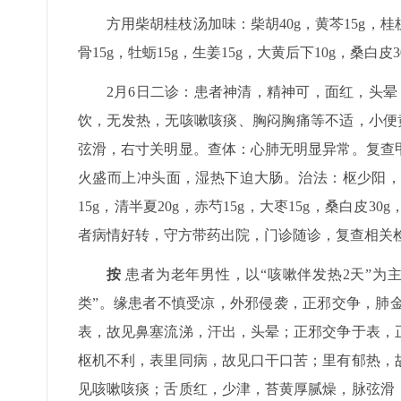
方用柴胡桂枝汤加味：柴胡40g，黄芩15g，桂枝1
骨15g，牡蛎15g，生姜15g，大黄后下10g，桑白
2月6日二诊：患者神清，精神可，面红，头
饮，无发热，无咳嗽咳痰、胸闷胸痛等不适，小便
弦滑，右寸关明显。查体：心肺无明显异常。复查
火盛而上冲头面，湿热下迫大肠。治法：枢少阳，阖
15g，清半夏20g，赤芍15g，大枣15g，桑白皮
者病情好转，守方带药出院，门诊随诊，复查相关
按
患者为老年男性，以“咳嗽伴发热2天”为
类”。缘患者不慎受凉，外邪侵袭，正邪交争，肺
表，故见鼻塞流涕，汗出，头晕；正邪交争于表，
枢机不利，表里同病，故见口干口苦；里有郁热，
见咳嗽咳痰；舌质红，少津，苔黄厚腻燥，脉弦滑