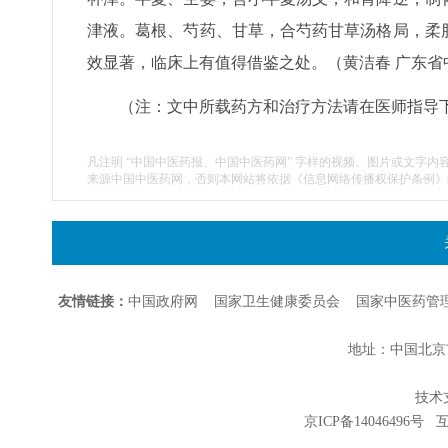
津液。葛根、芍药、甘草，合芍药甘草汤格局，柔
效显著，临床上有值得借鉴之处。（黄洁春 广东省中
（注：文中所载药方和治疗方法请在医师指导
凡注明 “中国中医药报、中国中医药网” 字样的视频、图片或文字内
来源中国中医药网，否则本网站将依据《信息网络传播权保护条例》
友情链接：
中国政府网
国家卫生健康委员会
国家中医药管
地址：中国北京市朝
技术支持
京ICP备14046496号
互