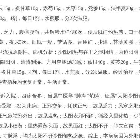
5g，炙甘草10g，赤芍15g，大枣15g，党参15g，法半夏20g，
皮30g。4剂，每日1剂，水煎服，分2次温服。
晕，乏力，腹痛腹泻，共解稀水样便8次，便后肛门灼热感，口干
黄，夜尿3次。睡眠一般，梦话多。舌质红，少津，苔薄黄腻，
甲流抗原阴性。病机分析：少阳邪热与在里之湿相结，内迫阳明
阳明，清热利湿。方用奔豚汤加减：葛根40g，黄芩20g，生
30g，炙甘草15g。4剂，每日1剂，水煎服，分2次温服。经过治疗，
检查指标均恢复正常，生活正常。
主诉入院，四诊合参，当属中医学“肺瘅”范畴，证属“太阳少阳
金受邪，发为此病。正邪交争，耗伤正气，故见乏力；风寒之邪
正气欲祛邪外出，故见发热；太阳表邪不解，循经入里化热，少
故见小便黄；里热熏蒸头面，故见面红；太阳不开，肺失宣肃，
，寸脉浮，均为太阳不开少阳郁热之象。综上，本病病因为外邪