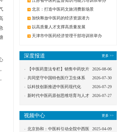
办
江苏省中医药监督知识与能力培训班举办
气
北京：打造中医药文旅消费新场景
高
加快释放中医药的经济资源潜力
以高质量人才支撑高质量发展
急
天津市中医药经济管理干部培训班举办
糖
深度报道
更多 >>
心
，
【中医药普法专栏】销售中药饮片
2026-08-06
应告知煎服方法及注意事项
共同坚守中国特色医疗卫生体系
2026-07-30
，
以科技创新推进中医药现代化
2026-07-29
新时代中医药原创思维培育与人才
2026-07-27
发展路径探索
视频中心
更多 >>
北京协和：中医科引动全院中西医
2025-04-09