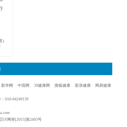
疗
茜)
明
态
新华网
中国网
39健康网
搜狐健康
新浪健康
网易健康
0-84249139
a.com
卫计网审[2015]第2493号