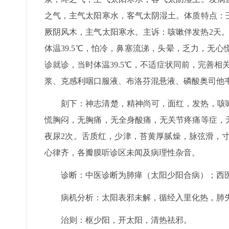
之气，主气太阳寒水，客气太阴湿土。体质特点：
厥阴风木，主气太阳寒水。主诉：咳嗽伴发热2天
体温39.5℃，怕冷，鼻塞流涕，头晕，乏力，无
诊就诊，当时体温39.5℃，不适症状同前，完善
浆、克感利咽口服液、布洛芬混悬液、磷酸奥司他
刻下：神志清楚，精神尚可，面红，发热，咳
慌胸闷，无胸痛，无全身酸痛，无关节疼痛等症，
夜尿2次。舌质红，少津，苔黄厚腻燥，脉弦滑，寸
心律齐，各瓣膜听诊区未闻及病理性杂音。
诊断：中医诊断为肺瘅（太阳少阳合病）；西
病机分析：太阳表邪未解，循经入里化热，肺
治则：枢少阳，开太阳，清热祛邪。