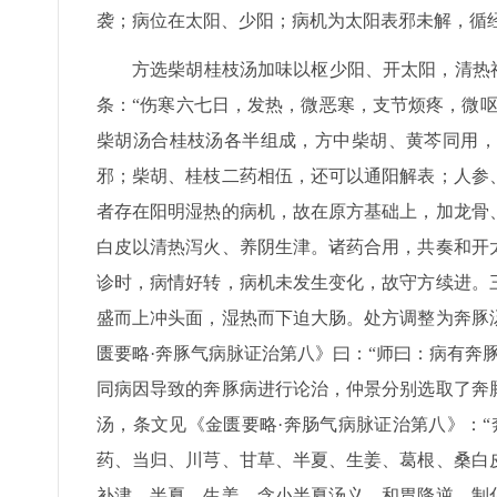
袭；病位在太阳、少阳；病机为太阳表邪未解，循
方选柴胡桂枝汤加味以枢少阳、开太阳，清热祛
条：“伤寒六七日，发热，微恶寒，支节烦疼，微
柴胡汤合桂枝汤各半组成，方中柴胡、黄芩同用，
邪；柴胡、桂枝二药相伍，还可以通阳解表；人参
者存在阳明湿热的病机，故在原方基础上，加龙骨
白皮以清热泻火、养阴生津。诸药合用，共奏和开
诊时，病情好转，病机未发生变化，故守方续进。
盛而上冲头面，湿热而下迫大肠。处方调整为奔豚
匮要略·奔豚气病脉证治第八》曰：“师曰：病有奔
同病因导致的奔豚病进行论治，仲景分别选取了奔
汤，条文见《金匮要略·奔肠气病脉证治第八》：
药、当归、川芎、甘草、半夏、生姜、葛根、桑白
补津。半夏、生姜，含小半夏汤义，和胃降逆，制