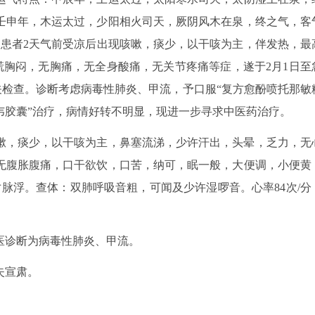
壬申年，木运太过，少阳相火司天，厥阴风木在泉，终之气，客
。患者2天气前受凉后出现咳嗽，痰少，以干咳为主，伴发热，最
心慌胸闷，无胸痛，无全身酸痛，无关节疼痛等症，遂于2月1日至
相关检查。诊断考虑病毒性肺炎、甲流，予口服“复方愈酚喷托那敏
韦胶囊”治疗，病情好转不明显，现进一步寻求中医药治疗。
嗽，痰少，以干咳为主，鼻塞流涕，少许汗出，头晕，乏力，无
无腹胀腹痛，口干欲饮，口苦，纳可，眠一般，大便调，小便黄
脉浮。查体：双肺呼吸音粗，可闻及少许湿啰音。心率84次/分
医诊断为病毒性肺炎、甲流。
失宣肃。