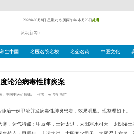
2026年08月8日 星期六
农历丙午年 本月23日
处暑
滚动新闻：
养生中国
名医名院名校
名企名药
中医文化
角度论治病毒性肺炎案
源：中国中医药报6版
作者：黄洁春 熊苗
度诊治一例甲流并发病毒性肺炎患者，效果明显。现整理如下。
气：大寒，运气特点：甲辰年，土运太过，太阳寒水司天，太阴湿土
运气特点：甲辰年，土运太过，太阳寒水司天，太阴湿土在泉，