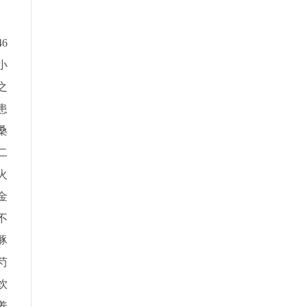
6
小
之
患
桑
二
火
金
不
豚
芍
饮
养