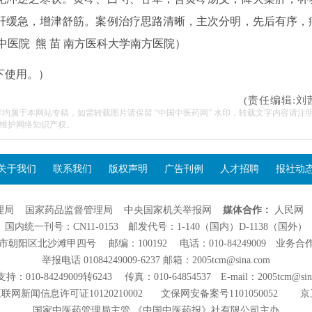
肝缓急，增津舒筋。案例治疗思路清晰，主次分明，先后有序，
医院 熊 苗 南方医科大学南方医院）
下使用。）
(责任编辑:刘
容均属于本网站专稿，如需转载图片请保留 “中国中医药网” 水印，转载文字内容请注
维护网络知识产权。
关于我们
联系我们
版权声明
广告刊例
人才招聘
报社动
理局
国家药品监督管理局
中央国家机关举报网
媒体合作：
人民网
国内统一刊号：CN11-0153 邮发代号：1-140（国内）D-1138（国外）
阳区北沙滩甲四号 邮编：100192 电话：010-84249009 业务合作：01
举报电话 01084249009-6237 邮箱：2005tcm@sina.com
：010-84249009转6243 传真：010-64854537 E-mail：2005tcm@sin
联网新闻信息许可证10120210002
文保网安备案号1101050052
京
国家中医药管理局主管 《中国中医药报》社有限公司主办