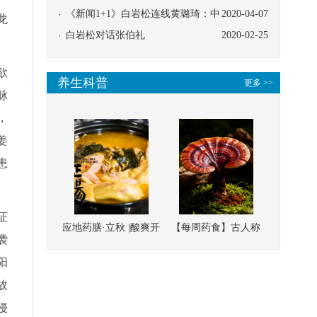
协同
《新闻1+1》白岩松连线黄璐琦：中
2020-04-07
龙
医救治的临床效果
白岩松对话张伯礼
2020-02-25
欲
养生科普
更多 >>
脉
，
姜
患
证
应地药膳·立秋 |酸爽开
【每周药食】古人称
袭
胃，一口入魂！喝下
它为“仙草”，滋补强
阳
这碗汤，滋阴润燥、
壮、培本固元
故
清热降火
侵