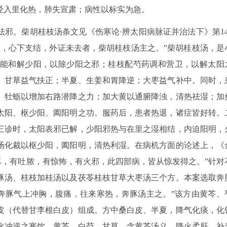
经入里化热，肺失宣肃；病性以标实为急。
邪。柴胡桂枝汤条文见《伤寒论·辨太阳病脉证并治法下》第14
呕，心下支结，外证未去者，柴胡桂枝汤主之。”柴胡桂枝汤，是
能和解少阳，以除少阳之邪；桂枝配芍药调和营卫，以解太阳
、甘草益气扶正；半夏、生姜和胃降逆；大枣益气补中。同时，
、牡蛎以增加右路潜降之力；加大黄以通腑降浊，清热祛湿；加
太阳、枢少阳、阖阳明之功。服药后，患者热退，诸症皆好转。
三诊时，太阳表邪已解，少阳邪热与在里之湿相结，内迫阳明，
汤化裁以枢少阳，阖阳明，清热利湿。在病机方面的论述上，《
豚，有吐脓，有惊怖，有火邪，此四部病，皆从惊发得之。”针对
豚汤、桂枝加桂汤以及茯苓桂枝甘草大枣汤三个方。本案选取奔
“奔豚气上冲胸，腹痛，往来寒热，奔豚汤主之。”该方由黄芩、
皮（代替甘李根白皮）组成。方中桑白皮、半夏，降气化痰，化
化冲逆之寒饮。黄芩、白芍、甘草，含黄芩汤义，降火柔肝，补