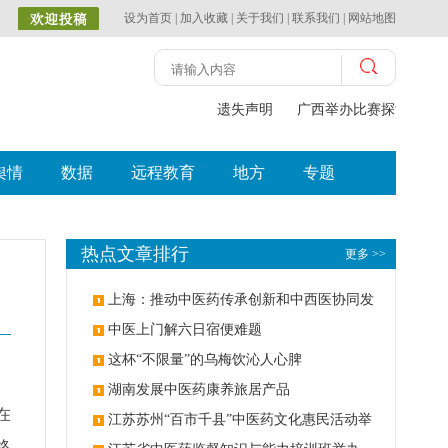
设为首页
|
加入收藏
|
关于我们
|
联系我们
|
网站地图
遗失声明
广西举办比赛探索中（
舆情
数据
远程教育
地方
专题
热点文章排行
更多 >>
上海：推动中医药传承创新和中西医协同发
展
中医上门解六日宿便难题
这杯“不限量”的乌梅饮沁人心脾
湖南发展中医药康养旅居产品
在
江苏苏州“百市千县”中医药文化惠民活动举
终