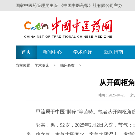
国家中医药管理局主管 《中国中医药报》社有限公司主办
首页
新闻中心
学术临床
就医指南
当前位置：
学术临床
>
临床验案
>
从开阖枢
时间：2025-04-23
来
甲流属于中医“肺瘅”等范畴。笔者从开阖枢角
郭某，男，92岁，2025年2月2日入院，节
泉，终之气，主气太阳寒水，客气太阴湿土。发病