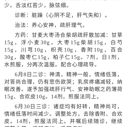
少。舌淡红苔少，脉弦细。
诊断：脏躁（心阴不足，肝气失和）。
治法：养心安神，疏肝理气。
方药：甘麦大枣汤合柴胡疏肝散加减：甘草
15g，浮小麦30g，大枣15g柴胡15g，白芍
15g，川芎10g，枳壳10g，香附10g，百合
30g，酸枣仁15g，柏子仁15g。7剂，日1剂，
水煎服，分两次温服。配合心理疏导。
6月8日二诊：神清，精神一般，情绪低落，
对答尚合理，仍有悲伤欲哭；乳房疼痛减轻，纳
眠改善。遂予加强疏肝行气、安神助眠之药薄荷
15g、合欢皮10g。14剂，煎服法同上。
6月30日三诊：诸症均有好转，精神尚可，
情绪低落时间减少。调整处方，去除香附、合欢
皮。14剂，煎服法同上。并嘱后续随诊，继续