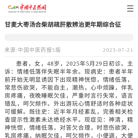
甘麦大枣汤合柴胡疏肝散辨治更年期综合征
来源:中国中医药报5版
2025-07-21
患者，女，48岁，2025年5月29日初诊。主
诉：情绪低落伴失眠半年余。现病史：患者半年
前开始无明显诱因下出现精神恍惚，情绪低落，
常悲伤欲哭，不能自主，潮热，心中烦躁，伴乳
房疼痛，夜晚睡眠欠佳，严重时言行失常，语言
错乱，呵欠频作。外出游玩心情舒适时各种症状
可缓解。既往史：近半年月经紊乱，完善相关检
查提示性激素未达绝经水平。现症见：神清，精
神恍惚，情绪低落，对答欠合理，时悲伤欲哭，
乳房疼痛，纳眠欠佳，呵欠频作，小便调，大便