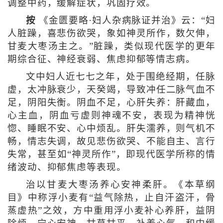
调整中药，缓解症状，巩固疗效。
按
《金匮要略·妇人杂病脉证并治》云：“妇
人脏躁，喜悲伤欲哭，象如神灵所作，数欠伸，
甘麦大枣汤主之。”脏躁，类似现代医学的更年
期综合征、神经衰弱、焦虑抑郁等情志病。
文中妇人近七七之年，处于围绝经期，任脉
虚，太冲脉衰少，天癸竭，导致冲任二脉气血不
足，阴阳失衡。阴血不足，心肝失养：肝藏血，
心主血，阴血亏虚则神魂不安，表现为精神恍
惚、睡眠不安、心中烦乱。肝失濡养，则气机不
畅，情志失调，故见悲伤欲哭、不能自主、言行
失常，甚至如“神灵所作”，即现代医学所称的情
绪波动、抑郁焦虑等表现。
治以甘麦大枣汤养心安神柔肝。《本草纲
目》中称浮小麦有“益气除热，止自汗盗汗，骨
蒸虚热”之效，方中重用浮小麦补心养肝，益阴