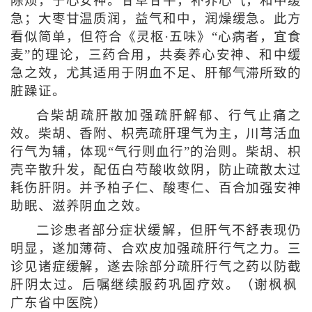
除烦，宁心安神。甘草甘平，补养心气，和中缓
急；大枣甘温质润，益气和中，润燥缓急。此方
看似简单，但符合《灵枢·五味》“心病者，宜食
麦”的理论，三药合用，共奏养心安神、和中缓
急之效，尤其适用于阴血不足、肝郁气滞所致的
脏躁证。
合柴胡疏肝散加强疏肝解郁、行气止痛之
效。柴胡、香附、枳壳疏肝理气为主，川芎活血
行气为辅，体现“气行则血行”的治则。柴胡、枳
壳辛散升发，配伍白芍酸收敛阴，防止疏散太过
耗伤肝阴。并予柏子仁、酸枣仁、百合加强安神
助眠、滋养阴血之效。
二诊患者部分症状缓解，但肝气不舒表现仍
明显，遂加薄荷、合欢皮加强疏肝行气之力。三
诊见诸症缓解，遂去除部分疏肝行气之药以防截
肝阴太过。后嘱继续服药巩固疗效。（谢枫枫
广东省中医院）