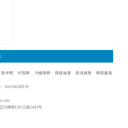
态
新华网
中国网
39健康网
搜狐健康
新浪健康
网易健康
0-84249139
a.com
卫计网审[2015]第2493号