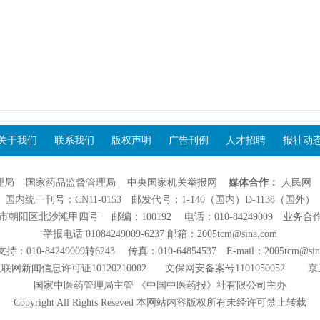
关于我们
联系我们
版权声明
广告刊例
人才招聘
报社动
理局
国家药品监督管理局
中央国家机关举报网
媒体合作：
人民网
国内统一刊号：CN11-0153 邮发代号：1-140（国内）D-1138（国外）
阳区北沙滩甲四号 邮编：100192 电话：010-84249009 业务合作：01
举报电话 01084249009-6237 邮箱：2005tcm@sina.com
：010-84249009转6243 传真：010-64854537 E-mail：2005tcm@sin
联网新闻信息许可证10120210002
文保网安备案号1101050052
京
国家中医药管理局主管 《中国中医药报》社有限公司主办
Copyright All Rights Reseved 本网站内容版权所有未经许可禁止转载