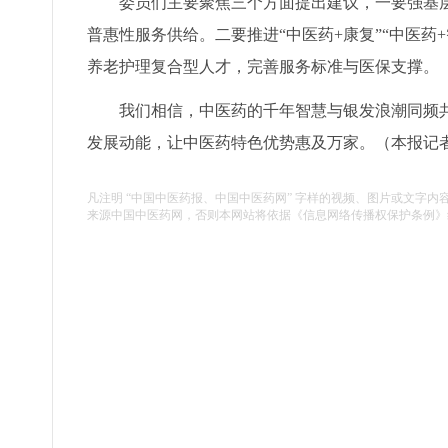
委员们主要聚焦三个方面提出建议，一要强基
普惠性服务供给。二要推进“中医药+康复”“中医
养老护理复合型人才，完善服务标准与医保支撑。
我们相信，中医药的千年智慧与银发浪潮同频
发展动能，让中医药特色优势惠及万家。（
本报记
凡注明 “中国中医药报、中国中医药网” 字样的视频、图片或文字内
来源中国中医药网，否则本网站将依据《信息网络传播权保护条例》