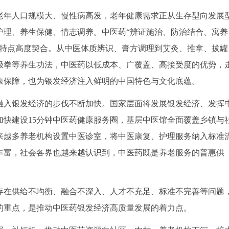
老年人口规模大、慢性病高发，老年健康需求正从生存型向发展
护理、养生保健、情志调养。中医药“辨证施治、防治结合、寓养
的特点高度契合。从中医体质辨识、膏方调理到艾灸、推拿、拔罐
极拳等养生功法，中医药以低成本、广覆盖、高接受度的优势，
康保障，也为银发经济注入鲜明的中国特色与文化底蕴。
融入银发经济的步伐不断加快。国家层面将发展银发经济、发挥
快建设15分钟中医药健康服务圈，基层中医馆全面覆盖乡镇与
来越多养老机构设置中医诊室，将中医康复、护理服务纳入标准
丰富，社会各界也越来越认识到，中医药既是养老服务的普惠供
存在供给不均衡、融合不深入、人才不充足、标准不完善等问题
的重点，是推动中医药银发经济高质量发展的着力点。