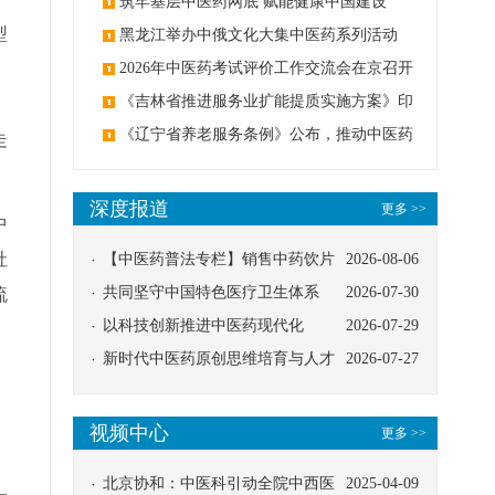
筑牢基层中医药网底 赋能健康中国建设
型
黑龙江举办中俄文化大集中医药系列活动
2026年中医药考试评价工作交流会在京召开
《吉林省推进服务业扩能提质实施方案》印
发：创建中医类国家医学中心
《辽宁省养老服务条例》公布，推动中医药
走
与养老融合发展
深度报道
更多 >>
中
社
【中医药普法专栏】销售中药饮片
2026-08-06
应告知煎服方法及注意事项
共同坚守中国特色医疗卫生体系
2026-07-30
流
以科技创新推进中医药现代化
2026-07-29
新时代中医药原创思维培育与人才
2026-07-27
发展路径探索
，
视频中心
更多 >>
北京协和：中医科引动全院中西医
2025-04-09