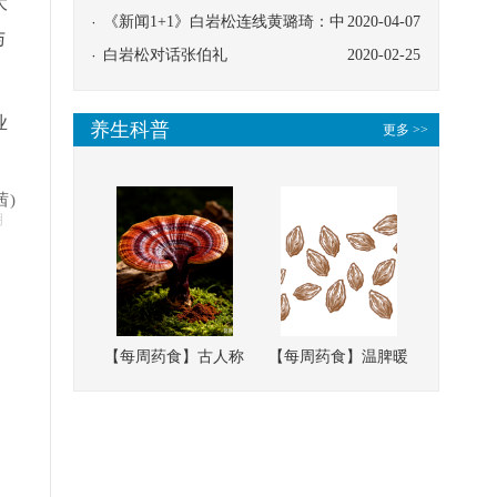
大
协同
《新闻1+1》白岩松连线黄璐琦：中
2020-04-07
与
医救治的临床效果
白岩松对话张伯礼
2020-02-25
业
养生科普
更多 >>
茜)
明
【每周药食】古人称
【每周药食】温脾暖
它为“仙草”，滋补强
肾、固精缩尿，这味
壮、培本固元
南方本草的种子，药
食同源有讲究