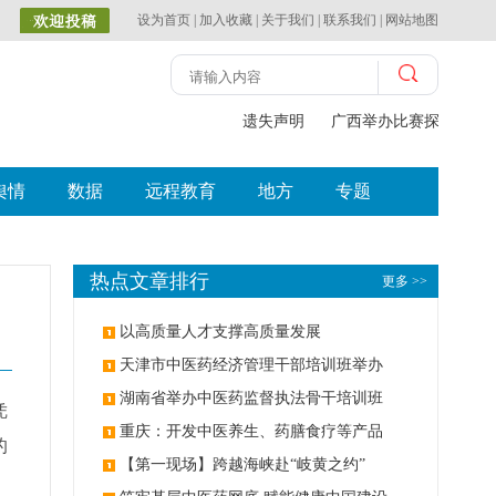
设为首页
|
加入收藏
|
关于我们
|
联系我们
|
网站地图
遗失声明
广西举办比赛探索中（
舆情
数据
远程教育
地方
专题
热点文章排行
更多 >>
以高质量人才支撑高质量发展
天津市中医药经济管理干部培训班举办
湖南省举办中医药监督执法骨干培训班
凭
重庆：开发中医养生、药膳食疗等产品
的
【第一现场】跨越海峡赴“岐黄之约”
。