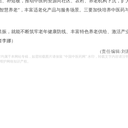
层、补短板，推动中医药资源向社区、农村、养老机构下沉，扩
药+智慧养老”，丰富适老化产品与服务场景。三要加快培养中医药
共振，就能不断筑牢老年健康防线、丰富特色养老供给、激活产
者
李娜
）
(责任编辑:刘
容均属于本网站专稿，如需转载图片请保留 “中国中医药网” 水印，转载文字内容请注
维护网络知识产权。