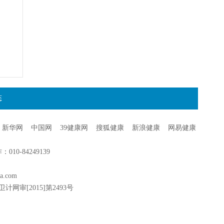
态
新华网
中国网
39健康网
搜狐健康
新浪健康
网易健康
0-84249139
a.com
卫计网审[2015]第2493号