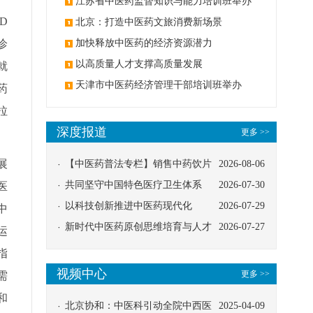
办
江苏省中医药监督知识与能力培训班举办
D
北京：打造中医药文旅消费新场景
诊
加快释放中医药的经济资源潜力
以高质量人才支撑高质量发展
就
天津市中医药经济管理干部培训班举办
药
拉
深度报道
更多 >>
展
【中医药普法专栏】销售中药饮片
2026-08-06
应告知煎服方法及注意事项
共同坚守中国特色医疗卫生体系
2026-07-30
医
以科技创新推进中医药现代化
2026-07-29
中
新时代中医药原创思维培育与人才
2026-07-27
运
发展路径探索
指
视频中心
更多 >>
需
和
北京协和：中医科引动全院中西医
2025-04-09