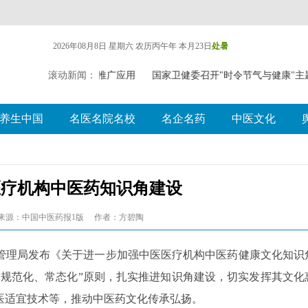
2026年08月8日 星期六
农历丙午年 本月23日
处暑
中（壮瑶）药药膳食疗推广应用
滚动新闻：
国家卫健委召开"时令节气与健康"
养生中国
名医名院名校
名企名药
中医文化
医疗机构中医药知识角建设
来源：中国中医药报1版
作者：方碧陶
管理局发布《关于进一步加强中医医疗机构中医药健康文化知识
、规范化、常态化”原则，扎实推进知识角建设，切实发挥其文化
医适宜技术等，推动中医药文化传承弘扬。