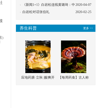
社
协同
《新闻1+1》白岩松连线黄璐琦：中
2020-04-07
医救治的临床效果
白岩松对话张伯礼
2020-02-25
模
养生科普
更多 >>
茜)
明
应地药膳·立秋 |酸爽开
【每周药食】古人称
胃，一口入魂！喝下
它为“仙草”，滋补强
这碗汤，滋阴润燥、
壮、培本固元
清热降火