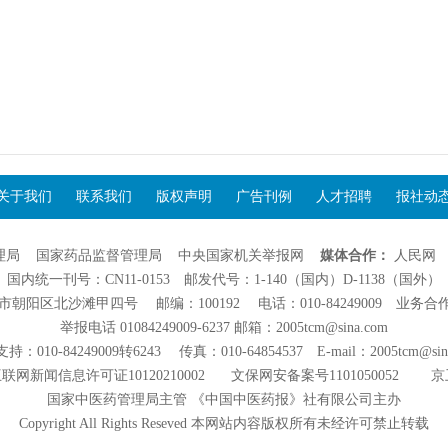
关于我们
联系我们
版权声明
广告刊例
人才招聘
报社动
理局
国家药品监督管理局
中央国家机关举报网
媒体合作：
人民网
国内统一刊号：CN11-0153 邮发代号：1-140（国内）D-1138（国外）
阳区北沙滩甲四号 邮编：100192 电话：010-84249009 业务合作：01
举报电话 01084249009-6237 邮箱：2005tcm@sina.com
：010-84249009转6243 传真：010-64854537 E-mail：2005tcm@sin
联网新闻信息许可证10120210002
文保网安备案号1101050052
京
国家中医药管理局主管 《中国中医药报》社有限公司主办
Copyright All Rights Reseved 本网站内容版权所有未经许可禁止转载