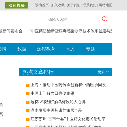
设为首页
|
加入收藏
|
关于我们
|
联系我们
|
网站地图
主题新闻发布会
“中医药防治新冠病毒感染诊疗技术体系创建与应用”获2
舆情
数据
远程教育
地方
专题
热点文章排行
更多 >>
上海：推动中医药传承创新和中西医协同发
展
中医上门解六日宿便难题
这杯“不限量”的乌梅饮沁人心脾
角
湖南发展中医药康养旅居产品
惠
江苏苏州“百市千县”中医药文化惠民活动举