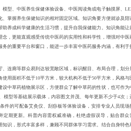
、模型、中医养生保健体验设备、中医阅读角或电子触摸屏、LE
化、掌握养生保健知识的相对固定区域。知识角要方便就诊及陪
帮助养成科学健康的生活习惯，提升自我保健能力。知识角能让
理念，更能直观感受传统中医药的实用性和科学性，增强对中医
服务的重要平台和窗口，能进一步丰富中医药服务内涵，有利于
厅、连廊等群众易到达较宽敞区域，标识醒目、布局合理，划分
使用面积不低于10平方米，较大机构不低于50平方米，风格与
建设中草药植物展示区，方便群众了解中草药的性状，也可作为
、模型等基础展示载体，内容图文并茂、每年更新不少于4次；
条件的可配备艾灸仪、刮痧板等体验设备，安排专业人员现场
并定期更新。科普内容需权威准确，杜绝虚假误导，贴合群众
用知识，形式丰富多样，兼顾不同群体学习需求。结合自身特色