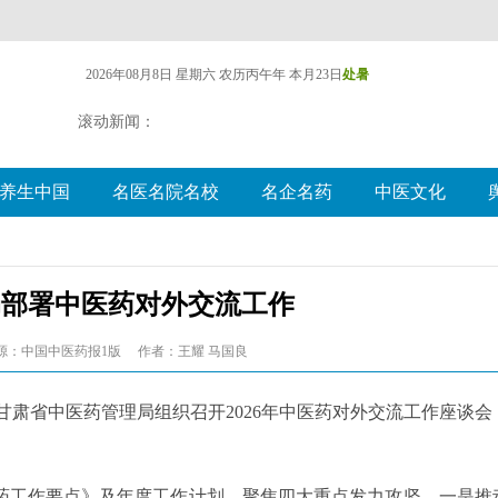
2026年08月8日 星期六
农历丙午年 本月23日
处暑
滚动新闻：
养生中国
名医名院名校
名企名药
中医文化
局部署中医药对外交流工作
源：中国中医药报1版
作者：王耀 马国良
甘肃省中医药管理局组织召开2026年中医药对外交流工作座谈会
医药工作要点》及年度工作计划，聚焦四大重点发力攻坚。一是推