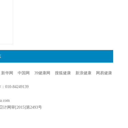
态
新华网
中国网
39健康网
搜狐健康
新浪健康
网易健康
0-84249139
a.com
卫计网审[2015]第2493号