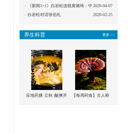
协同
《新闻1+1》白岩松连线黄璐琦：中
2020-04-07
医救治的临床效果
白岩松对话张伯礼
2020-02-25
养生科普
更多 >>
应地药膳·立秋 |酸爽开
【每周药食】古人称
胃，一口入魂！喝下
它为“仙草”，滋补强
这碗汤，滋阴润燥、
壮、培本固元
清热降火