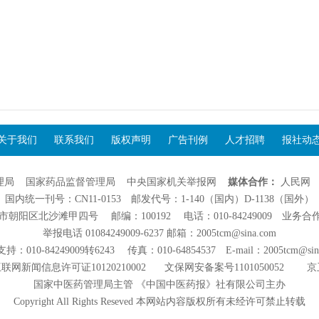
关于我们
联系我们
版权声明
广告刊例
人才招聘
报社动
理局
国家药品监督管理局
中央国家机关举报网
媒体合作：
人民网
国内统一刊号：CN11-0153 邮发代号：1-140（国内）D-1138（国外）
阳区北沙滩甲四号 邮编：100192 电话：010-84249009 业务合作：01
举报电话 01084249009-6237 邮箱：2005tcm@sina.com
：010-84249009转6243 传真：010-64854537 E-mail：2005tcm@sin
联网新闻信息许可证10120210002
文保网安备案号1101050052
京
国家中医药管理局主管 《中国中医药报》社有限公司主办
Copyright All Rights Reseved 本网站内容版权所有未经许可禁止转载