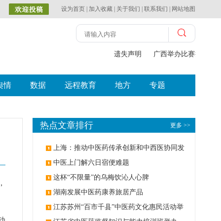
设为首页
|
加入收藏
|
关于我们
|
联系我们
|
网站地图
遗失声明
广西举办比赛探索中
舆情
数据
远程教育
地方
专题
热点文章排行
更多 >>
上海：推动中医药传承创新和中西医协同发
展
中医上门解六日宿便难题
这杯“不限量”的乌梅饮沁人心脾
，
湖南发展中医药康养旅居产品
江苏苏州“百市千县”中医药文化惠民活动举
动