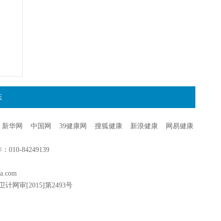
态
新华网
中国网
39健康网
搜狐健康
新浪健康
网易健康
0-84249139
a.com
卫计网审[2015]第2493号