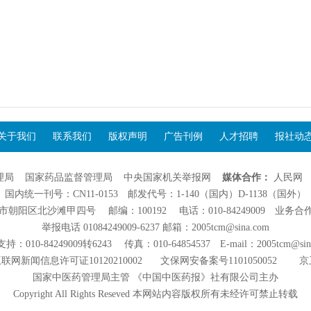
关于我们
联系我们
版权声明
广告刊例
人才招聘
报社动
理局
国家药品监督管理局
中央国家机关举报网
媒体合作：
人民网
国内统一刊号：CN11-0153 邮发代号：1-140（国内）D-1138（国外）
阳区北沙滩甲四号 邮编：100192 电话：010-84249009 业务合作：01
举报电话 01084249009-6237 邮箱：2005tcm@sina.com
：010-84249009转6243 传真：010-64854537 E-mail：2005tcm@sin
联网新闻信息许可证10120210002
文保网安备案号1101050052
京
国家中医药管理局主管 《中国中医药报》社有限公司主办
Copyright All Rights Reseved 本网站内容版权所有未经许可禁止转载