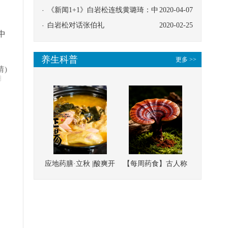
协同
《新闻1+1》白岩松连线黄璐琦：中
2020-04-07
医救治的临床效果
白岩松对话张伯礼
2020-02-25
中
养生科普
更多 >>
晴)
明
应地药膳·立秋 |酸爽开
【每周药食】古人称
胃，一口入魂！喝下
它为“仙草”，滋补强
这碗汤，滋阴润燥、
壮、培本固元
清热降火