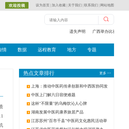
设为首页
|
加入收藏
|
关于我们
|
联系我们
|
网站地图
遗失声明
广西举办比赛探索中
舆情
数据
远程教育
地方
专题
热点文章排行
更多 >>
上海：推动中医药传承创新和中西医协同发
展
中医上门解六日宿便难题
这杯“不限量”的乌梅饮沁人心脾
质
湖南发展中医药康养旅居产品
1
江苏苏州“百市千县”中医药文化惠民活动举
机