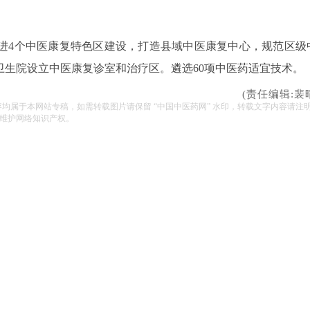
进4个中医康复特色区建设，打造县域中医康复中心，规范区级
生院设立中医康复诊室和治疗区。遴选60项中医药适宜技术。
(责任编辑:裴
容均属于本网站专稿，如需转载图片请保留 “中国中医药网” 水印，转载文字内容请注
维护网络知识产权。