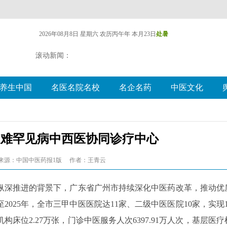
2026年08月8日 星期六
农历丙午年 本月23日
处暑
滚动新闻：
养生中国
名医名院名校
名企名药
中医文化
疑难罕见病中西医协同诊疗中心
来源：中国中医药报1版
作者：王青云
纵深推进的背景下，广东省广州市持续深化中医药改革，推动优
025年，全市三甲中医医院达11家、二级中医医院10家，实现1
位2.27万张，门诊中医服务人次6397.91万人次，基层医疗