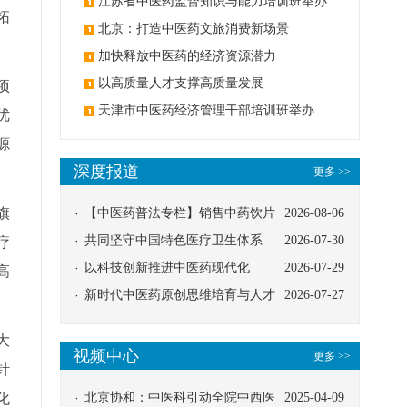
办
江苏省中医药监督知识与能力培训班举办
拓
北京：打造中医药文旅消费新场景
加快释放中医药的经济资源潜力
以高质量人才支撑高质量发展
项
天津市中医药经济管理干部培训班举办
优
源
深度报道
更多 >>
旗
【中医药普法专栏】销售中药饮片
2026-08-06
应告知煎服方法及注意事项
共同坚守中国特色医疗卫生体系
2026-07-30
疗
以科技创新推进中医药现代化
2026-07-29
高
新时代中医药原创思维培育与人才
2026-07-27
发展路径探索
大
视频中心
更多 >>
针
化
北京协和：中医科引动全院中西医
2025-04-09