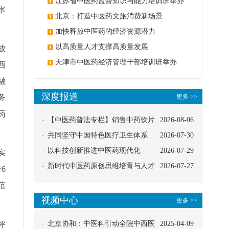
办
江苏省中医药监督知识与能力培训班举办
水
北京：打造中医药文旅消费新场景
加快释放中医药的经济资源潜力
以高质量人才支撑高质量发展
放
天津市中医药经济管理干部培训班举办
西
融
深度报道
务
更多 >>
药
【中医药普法专栏】销售中药饮片
2026-08-06
应告知煎服方法及注意事项
共同坚守中国特色医疗卫生体系
2026-07-30
以科技创新推进中医药现代化
2026-07-29
实
新时代中医药原创思维培育与人才
2026-07-27
6
发展路径探索
范
视频中心
更多 >>
评
北京协和：中医科引动全院中西医
2025-04-09