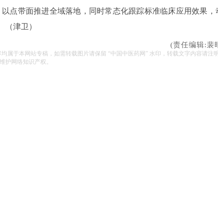
，以点带面推进全域落地，同时常态化跟踪标准临床应用效果，
 （津卫）
(责任编辑:裴
容均属于本网站专稿，如需转载图片请保留 “中国中医药网” 水印，转载文字内容请注
维护网络知识产权。