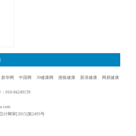
态
新华网
中国网
39健康网
搜狐健康
新浪健康
网易健康
0-84249139
a.com
卫计网审[2015]第2493号