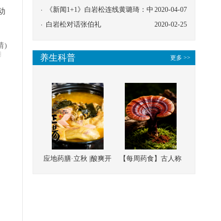
协同
《新闻1+1》白岩松连线黄璐琦：中
2020-04-07
动
医救治的临床效果
白岩松对话张伯礼
2020-02-25
晴)
明
养生科普
更多 >>
应地药膳·立秋 |酸爽开
【每周药食】古人称
胃，一口入魂！喝下
它为“仙草”，滋补强
这碗汤，滋阴润燥、
壮、培本固元
清热降火