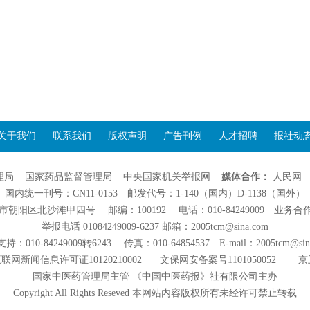
关于我们
联系我们
版权声明
广告刊例
人才招聘
报社动
理局
国家药品监督管理局
中央国家机关举报网
媒体合作：
人民网
国内统一刊号：CN11-0153 邮发代号：1-140（国内）D-1138（国外）
阳区北沙滩甲四号 邮编：100192 电话：010-84249009 业务合作：01
举报电话 01084249009-6237 邮箱：2005tcm@sina.com
：010-84249009转6243 传真：010-64854537 E-mail：2005tcm@sin
联网新闻信息许可证10120210002
文保网安备案号1101050052
京
国家中医药管理局主管 《中国中医药报》社有限公司主办
Copyright All Rights Reseved 本网站内容版权所有未经许可禁止转载