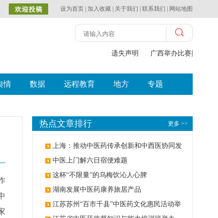
设为首页
|
加入收藏
|
关于我们
|
联系我们
|
网站地图
遗失声明
广西举办比赛探索中
舆情
数据
远程教育
地方
专题
热点文章排行
更多 >>
上海：推动中医药传承创新和中西医协同发
展
中医上门解六日宿便难题
这杯“不限量”的乌梅饮沁人心脾
作
湖南发展中医药康养旅居产品
中
江苏苏州“百市千县”中医药文化惠民活动举
家