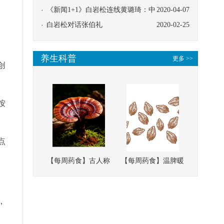
协同
《新闻1+1》白岩松连线黄璐琦：中
2020-04-07
医救治的临床效果
白岩松对话张伯礼
2020-02-25
养生科普
更多 >>
创
。
按
点
【每周药食】古人称
【每周药食】温脾暖
它为“仙草”，滋补强
肾、固精缩尿，这味
壮、培本固元
南方本草的种子，药
，
食同源有讲究
。