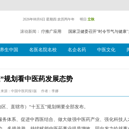
2026年08月6日 星期四
农历丙午年 明日
立秋
索中（壮瑶）药药膳食疗推广应用
滚动新闻：
国家卫健委召开"时令节气与健康"
养生中国
名医名院名校
名企名药
中医文化
五”规划看中医药发展态势
来源：中国中医药报1版
作者：李娜
自治区、直辖市）“十五五”规划纲要全部发布。
药服务体系、促进中西医结合、做大做强中医药产业、强化科技人
力、多措并举，持续赋能中医药事业提质增效，同向发力绘就事