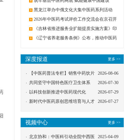
筑牢基层中医药网底 赋能健康中国建设
黑龙江举办中俄文化大集中医药系列活动
2026年中医药考试评价工作交流会在京召开
《吉林省推进服务业扩能提质实施方案》印
发：创建中医类国家医学中心
《辽宁省养老服务条例》公布，推动中医药
与养老融合发展
深度报道
更多 >>
【中医药普法专栏】销售中药饮片
2026-08-06
应告知煎服方法及注意事项
共同坚守中国特色医疗卫生体系
2026-07-30
药
以科技创新推进中医药现代化
2026-07-29
新时代中医药原创思维培育与人才
2026-07-27
发展路径探索
阳
视频中心
更多 >>
北京协和：中医科引动全院中西医
2025-04-09