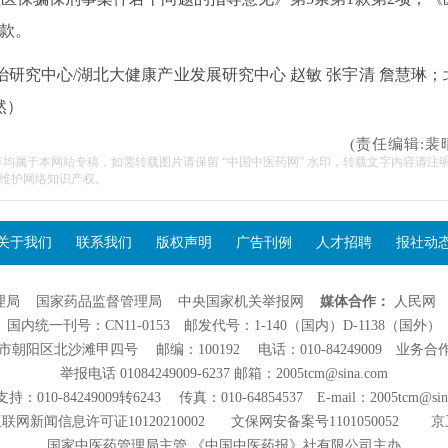
1款。
研究中心/湖北大健康产业发展研究中心 赵敏 张宇清 詹慧琳；
然）
(责任编辑:裴
容均属于本网站专稿，如需转载图片请保留 “中国中医药网” 水印，转载文字内容请注
维护网络知识产权。
关于我们
联系我们
版权声明
广告刊例
人才招聘
报社动
理局
国家药品监督管理局
中央国家机关举报网
媒体合作：
人民网
国内统一刊号：CN11-0153 邮发代号：1-140（国内）D-1138（国外）
阳区北沙滩甲四号 邮编：100192 电话：010-84249009 业务合作：01
举报电话 01084249009-6237 邮箱：2005tcm@sina.com
：010-84249009转6243 传真：010-64854537 E-mail：2005tcm@sin
联网新闻信息许可证10120210002
文保网安备案号1101050052
京
国家中医药管理局主管 《中国中医药报》社有限公司主办