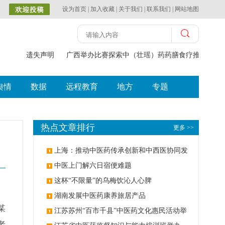
设为首页
|
加入收藏
|
关于我们
|
联系我们
|
网站地图
遗失声明
广西举办比赛探索中（壮瑶）药药膳食疗推广应
舆情
数据
远程教育
地方
专题
热点文章排行
更多 >>
上海：推动中医药传承创新和中西医协同发
展
中医上门解六日宿便难题
这杯“不限量”的乌梅饮沁人心脾
湖南发展中医药康养旅居产品
某
江苏苏州“百市千县”中医药文化惠民活动举
老