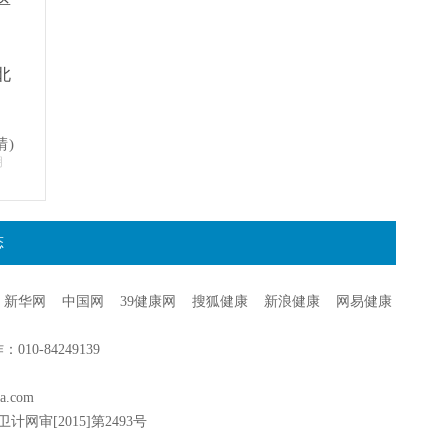
北
晴)
明
态
新华网
中国网
39健康网
搜狐健康
新浪健康
网易健康
0-84249139
a.com
卫计网审[2015]第2493号