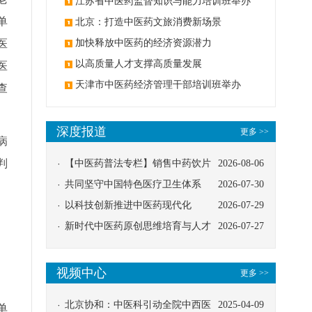
办
江苏省中医药监督知识与能力培训班举办
单
北京：打造中医药文旅消费新场景
医
加快释放中医药的经济资源潜力
以高质量人才支撑高质量发展
医
天津市中医药经济管理干部培训班举办
查
深度报道
更多 >>
病
判
【中医药普法专栏】销售中药饮片
2026-08-06
应告知煎服方法及注意事项
共同坚守中国特色医疗卫生体系
2026-07-30
以科技创新推进中医药现代化
2026-07-29
新时代中医药原创思维培育与人才
2026-07-27
发展路径探索
视频中心
更多 >>
北京协和：中医科引动全院中西医
2025-04-09
单