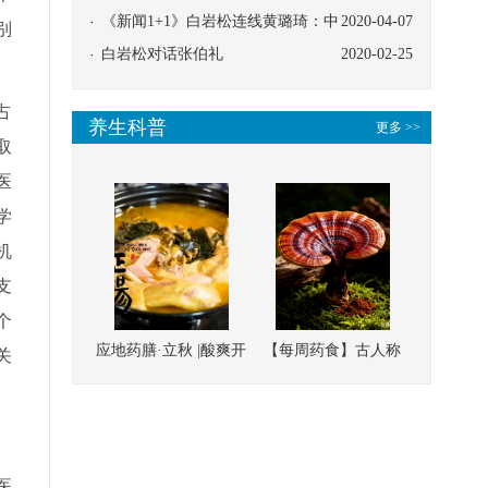
协同
《新闻1+1》白岩松连线黄璐琦：中
2020-04-07
别
医救治的临床效果
白岩松对话张伯礼
2020-02-25
占
养生科普
更多 >>
取
医
学
机
支
个
应地药膳·立秋 |酸爽开
【每周药食】古人称
关
胃，一口入魂！喝下
它为“仙草”，滋补强
这碗汤，滋阴润燥、
壮、培本固元
清热降火
医