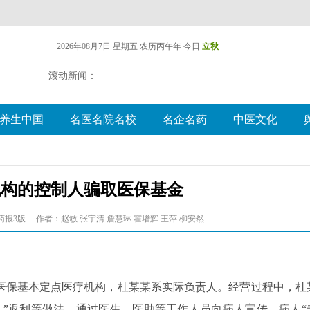
2026年08月7日 星期五
农历丙午年 今日
立秋
滚动新闻：
养生中国
名医名院名校
名企名药
中医文化
机构的控制人骗取医保基金
药报3版
作者：赵敏 张宇清 詹慧琳 霍增辉 王萍 柳安然
月成为医保基本定点医疗机构，杜某某系实际负责人。经营过程中，杜
人”返利等做法，通过医生、医助等工作人员向病人宣传、病人“