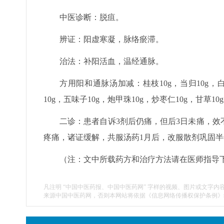
中医诊断：脱疽。
辨证：阳虚寒凝，脉络瘀滞。
治法：补阳活血，温经通脉。
方用阳和通脉汤加减：桂枝10g，当归10g，白芍
10g，五味子10g，炮甲珠10g，炒枣仁10g，甘草
二诊：患者自诉3剂后仍痛，但后3日未痛，效不
疼痛，诸证缓解，共服汤药1月后，改服散剂巩固
（注：文中所载药方和治疗方法请在医师指导
凡注明 “中国中医药报、中国中医药网” 字样的视频、图片或文字内
来源中国中医药网，否则本网站将依据《信息网络传播权保护条例》