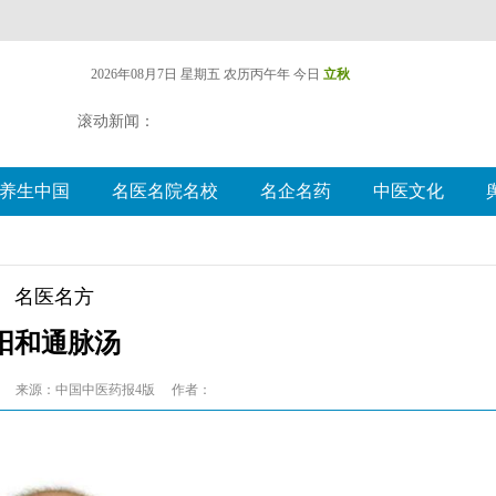
2026年08月7日 星期五
农历丙午年 今日
立秋
滚动新闻：
养生中国
名医名院名校
名企名药
中医文化
名医名方
阳和通脉汤
来源：中国中医药报4版
作者：