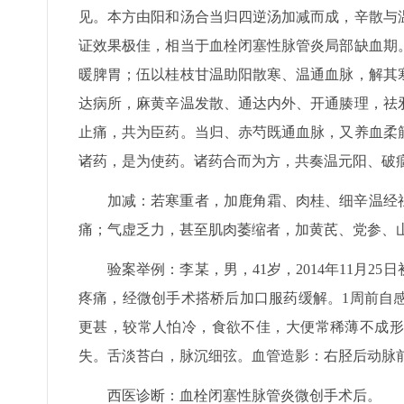
见。本方由阳和汤合当归四逆汤加减而成，辛散与
证效果极佳，相当于血栓闭塞性脉管炎局部缺血期
暖脾胃；伍以桂枝甘温助阳散寒、温通血脉，解其
达病所，麻黄辛温发散、通达内外、开通腠理，祛
止痛，共为臣药。当归、赤芍既通血脉，又养血柔
诸药，是为使药。诸药合而为方，共奏温元阳、破
加减：若寒重者，加鹿角霜、肉桂、细辛温经
痛；气虚乏力，甚至肌肉萎缩者，加黄芪、党参、
验案举例：李某，男，41岁，2014年11月
疼痛，经微创手术搭桥后加口服药缓解。1周前自
更甚，较常人怕冷，食欲不佳，大便常稀薄不成形
失。舌淡苔白，脉沉细弦。血管造影：右胫后动脉
西医诊断：血栓闭塞性脉管炎微创手术后。