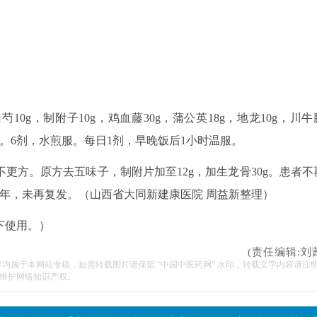
10g，制附子10g，鸡血藤30g，蒲公英18g，地龙10g，川牛
10g。6剂，水煎服。每日1剂，早晚饭后1小时温服。
更方。原方去五味子，制附片加至12g，加生龙骨30g。患者不
半年，未再复发。
（山西省大同新建康医院 周益新整理）
下使用。）
(责任编辑:刘
容均属于本网站专稿，如需转载图片请保留 “中国中医药网” 水印，转载文字内容请注
维护网络知识产权。