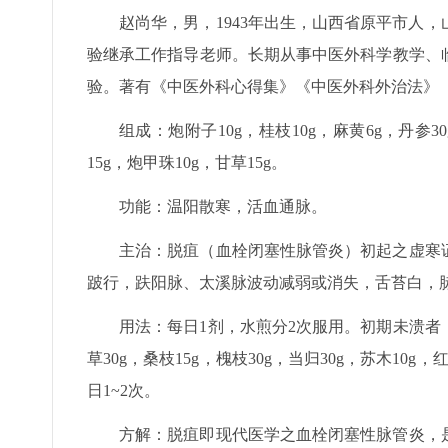
赵尚华，男，1943年出生，山西省原平市人
验继承工作指导老师。长期从事中医外科学教学、
验。著有《中医外科心得集》《中医外科外治法》
组成：炮附子10g，桂枝10g，麻黄6g，丹参30
15g，炮甲珠10g，甘草15g。
功能：温阳散寒，活血通脉。
主治：脱疽（血栓闭塞性脉管炎）初起之虚寒
跛行，趺阳脉、太溪脉波动减弱或消失，舌苔白，
用法：每日1剂，水煎分2次服用。初期未溃者，可
草30g，桑枝15g，槐枝30g，当归30g，苏木10
日1~2次。
方解：脱疽即现代医学之血栓闭塞性脉管炎，