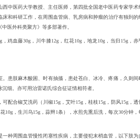
，山西中医药大学教授、主任医师，第四批全国老中医药专家学术
临床和科研工作，在周围血管病、乳房病和肿瘤的治疗有独到的
《中医外科类聚方》等多部著作。
g，鸡血藤30g，川牛膝12g，红花10g，地龙10g，当归15g，赤
证。患肢麻木酸困、时有抽搐，患处苍白、冰冷、疼痛，久则间
脉沉细。亦可用治雷诺氏综合征证情相符者。
配合椒艾洗药（川椒15g，艾叶15g，桂枝15g，防风15g，透
g，红花10g，生川乌15g，蒜辫1条），水煎先熏后洗，每次30分钟，
是一种周围血管慢性闭塞性疾病，主要侵犯末梢血管，以下肢为