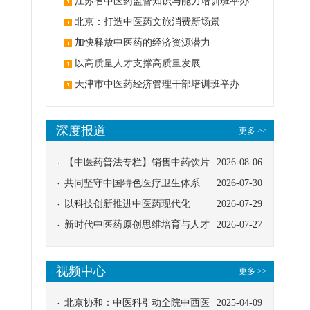
办
江苏省中医药监督知识与能力培训班举办
北京：打造中医药文旅消费新场景
加快释放中医药的经济资源潜力
以高质量人才支撑高质量发展
天津市中医药经济管理干部培训班举办
深度报道
更多 >>
【中医药普法专栏】销售中药饮片
2026-08-06
应告知煎服方法及注意事项
共同坚守中国特色医疗卫生体系
2026-07-30
以科技创新推进中医药现代化
2026-07-29
新时代中医药原创思维培育与人才
2026-07-27
发展路径探索
视频中心
更多 >>
北京协和：中医科引动全院中西医
2025-04-09