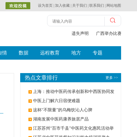
设为首页
|
加入收藏
|
关于我们
|
联系我们
|
网站地图
遗失声明
广西举办比赛探索中
舆情
数据
远程教育
地方
专题
热点文章排行
更多 >>
上海：推动中医药传承创新和中西医协同发
展
中医上门解六日宿便难题
这杯“不限量”的乌梅饮沁人心脾
湖南发展中医药康养旅居产品
江苏苏州“百市千县”中医药文化惠民活动举