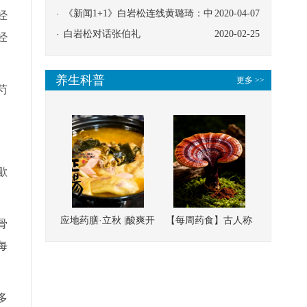
协同
《新闻1+1》白岩松连线黄璐琦：中
2020-04-07
经
医救治的临床效果
白岩松对话张伯礼
2020-02-25
经
养生科普
更多 >>
芍
歇
应地药膳·立秋 |酸爽开
【每周药食】古人称
骨
胃，一口入魂！喝下
它为“仙草”，滋补强
每
这碗汤，滋阴润燥、
壮、培本固元
清热降火
多