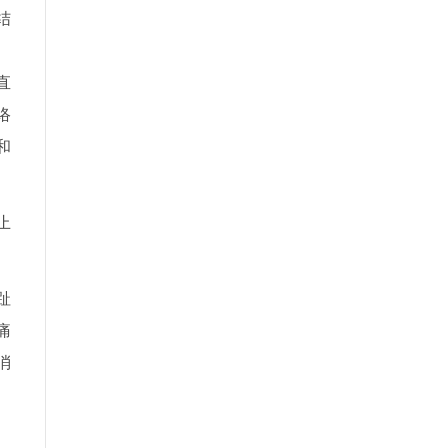
结
、
直
络
和
止
趾
痛
消