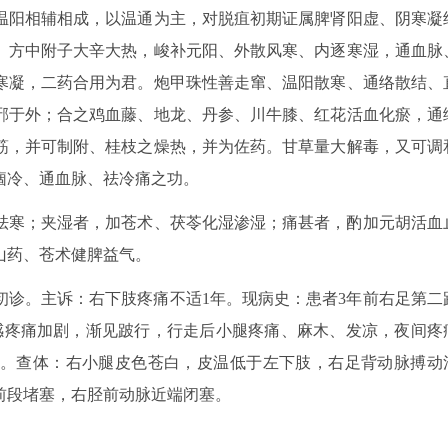
温阳相辅相成，以温通为主，对脱疽初期证属脾肾阳虚、阴寒凝
。方中附子大辛大热，峻补元阳、外散风寒、内逐寒湿，通血脉
寒凝，二药合用为君。炮甲珠性善走窜、温阳散寒、通络散结、
邪于外；合之鸡血藤、地龙、丹参、川牛膝、红花活血化瘀，通
筋，并可制附、桂枝之燥热，并为佐药。甘草量大解毒，又可调
痼冷、通血脉、祛冷痛之功。
祛寒；夹湿者，加苍术、茯苓化湿渗湿；痛甚者，酌加元胡活血
山药、苍术健脾益气。
25日初诊。主诉：右下肢疼痛不适1年。现病史：患者3年前右足第二
感疼痛加剧，渐见跛行，行走后小腿疼痛、麻木、发凉，夜间疼
。查体：右小腿皮色苍白，皮温低于左下肢，右足背动脉搏动
前段堵塞，右胫前动脉近端闭塞。