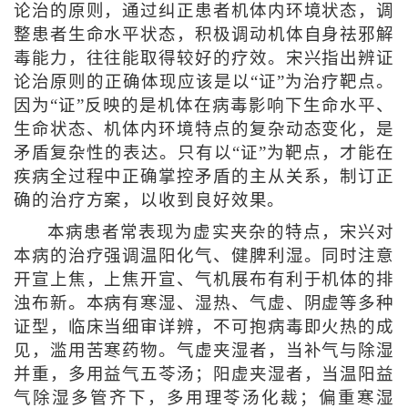
论治的原则，通过纠正患者机体内环境状态，调
整患者生命水平状态，积极调动机体自身祛邪解
毒能力，往往能取得较好的疗效。宋兴指出辨证
论治原则的正确体现应该是以“证”为治疗靶点。
因为“证”反映的是机体在病毒影响下生命水平、
生命状态、机体内环境特点的复杂动态变化，是
矛盾复杂性的表达。只有以“证”为靶点，才能在
疾病全过程中正确掌控矛盾的主从关系，制订正
确的治疗方案，以收到良好效果。
本病患者常表现为虚实夹杂的特点，宋兴对
本病的治疗强调温阳化气、健脾利湿。同时注意
开宣上焦，上焦开宣、气机展布有利于机体的排
浊布新。本病有寒湿、湿热、气虚、阴虚等多种
证型，临床当细审详辨，不可抱病毒即火热的成
见，滥用苦寒药物。气虚夹湿者，当补气与除湿
并重，多用益气五苓汤；阳虚夹湿者，当温阳益
气除湿多管齐下，多用理苓汤化裁；偏重寒湿