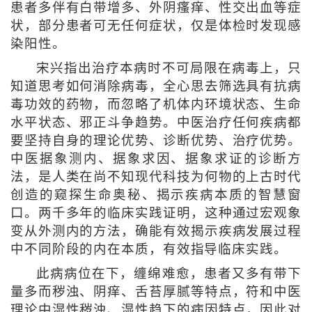
患者多伴有白带增多、外阴瘙痒、性交出血等症
状，部分患者可无任何症状，仅是体检时发现感
染阳性。
宋兴指出治疗本病时不可局限在病毒上，只
知道思考如何消除病毒，全心思去筛选具有抗病
毒功效的药物，而忽略了机体内环境状态、生命
水平状态、邪正斗争趋势。中医治疗任何疾病都
要坚持自身的理论优势、诊断优势、治疗优势。
中医据象测内、据象求因、据象求证的诊断方
法，是人类在尚不知现代科技为何物的上古时代
创造的窥探生命奥秘、揭示疾病本质的智慧窗
口。两千多年的临床实践证明，这种通过宏观象
变从外测内的方法，确能有效揭示疾病发展过程
中不同阶段的内在本质，有效指导临床实践。
此病病位在下，缠绵难愈，患者又多有带下
量多而秽浊、阴痒、舌苔厚腻等特点，符和中医
理论中湿性秽浊、湿性趋下的病因特点，因此对