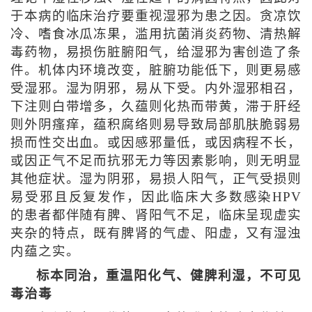
于本病的临床治疗要重视湿邪为患之因。贪凉饮
冷、嗜食冰瓜冻果，滥用抗菌消炎药物、清热解
毒药物，易损伤脏腑阳气，给湿邪为害创造了条
件。机体内环境改变，脏腑功能低下，则更易感
受湿邪。湿为阴邪，易从下受。内外湿邪相召，
下注则白带增多，久蕴则化热而带黄，滞于肝经
则外阴瘙痒，蕴积腐络则易导致局部肌肤脆弱易
损而性交出血。或因感邪量低，或因病程不长，
或因正气不足而抗邪无力等因素影响，则无明显
其他症状。湿为阴邪，易损人阳气，正气受损则
易受邪且反复发作，因此临床大多数感染HPV
的患者都伴随有脾、肾阳气不足，临床呈现虚实
夹杂的特点，既有脾肾的气虚、阳虚，又有湿浊
内蕴之实。
标本同治，重温阳化气、健脾利湿，不可见
毒治毒