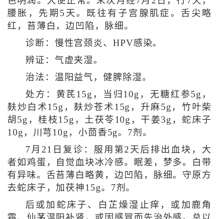
色明润。大便正常。末次月经7月2日，行7天，
腰胀，先期5天。既往有子宫腺肌症。舌尖略
红，苔薄白，边凹陷，脉细。
诊断：慢性宫颈炎、HPV感染。
辨证：气虚夹湿。
治法：温阳益气，健脾除湿。
处方：黄芪15g，当归10g，无糖红参5g，
麸炒白术15g，麸炒苍术15g，升麻5g，竹叶柴
胡5g，桂枝15g，土茯苓10g，干姜3g，蛇床子
10g，川芎10g，小茴香5g。7剂。
7月21日复诊：服用第2天后排出血块，大
者如鸡蛋，自觉血块冰冷感。眠差，梦多。白带
有异味。舌苔薄白略黄，边凹陷，脉细。守原方
去蛇床子，加茯神15g。7剂。
后或加蛇床子、白芷燥湿止痒，或加鹿角
霜、仙茅温阳补肾，或因感冒而先治外感。总以