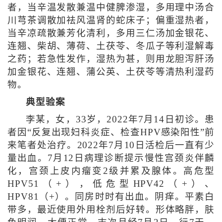
者，当辛温发散兼温中健脾渗湿，多用理中汤合
川芎茶调散加祛风温肾的蛇床子；偏重湿热者，
当辛凉疏散兼芳化清利，多用三仁汤加金银花、
连翘、柴胡、薄荷、土茯苓、冬瓜子等利湿解毒
之药；若急性发作，湿热为甚，则用龙胆泻肝汤
加金银花、连翘、蒲公英、土茯苓等清热利湿药
物。
典型验案
李某，女，33岁，2022年7月14日初诊。患
者因“反复出现妇科炎症、检查HPV感染阳性”前
来笔者处治疗。2022年7月10日活检后一直有少
量出血。7月12日病理诊断提示慢性宫颈炎伴麟
化，宫颈上皮内瘤变2级并累及腺体。高危型
HPV51（+），低危型HPV42（+）、
HPV81（+）。同房时时有出血。阴痒。平素白
带多，最近使用外用栓剂后好转。形体略胖，肤