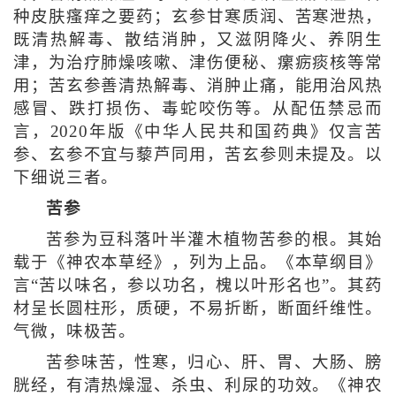
种皮肤瘙痒之要药；玄参甘寒质润、苦寒泄热，
既清热解毒、散结消肿，又滋阴降火、养阴生
津，为治疗肺燥咳嗽、津伤便秘、瘰疬痰核等常
用；苦玄参善清热解毒、消肿止痛，能用治风热
感冒、跌打损伤、毒蛇咬伤等。从配伍禁忌而
言，2020年版《中华人民共和国药典》仅言苦
参、玄参不宜与藜芦同用，苦玄参则未提及。以
下细说三者。
苦参
苦参为豆科落叶半灌木植物苦参的根。其始
载于《神农本草经》，列为上品。《本草纲目》
言“苦以味名，参以功名，槐以叶形名也”。其药
材呈长圆柱形，质硬，不易折断，断面纤维性。
气微，味极苦。
苦参味苦，性寒，归心、肝、胃、大肠、膀
胱经，有清热燥湿、杀虫、利尿的功效。《神农