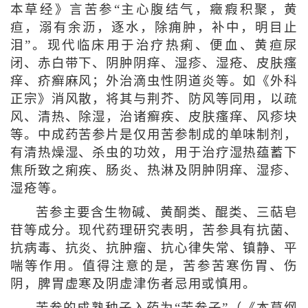
本草经》言苦参“主心腹结气，癥瘕积聚，黄
疸，溺有余沥，逐水，除痈肿，补中，明目止
泪”。现代临床用于治疗热痢、便血、黄疸尿
闭、赤白带下、阴肿阴痒、湿疹、湿疮、皮肤瘙
痒、疥癣麻风；外治滴虫性阴道炎等。如《外科
正宗》消风散，将其与荆芥、防风等同用，以疏
风、清热、除湿，治诸癣疾、皮肤瘙痒、风疹块
等。中成药苦参片是仅用苦参制成的单味制剂，
有清热燥湿、杀虫的功效，用于治疗湿热蕴蓄下
焦所致之痢疾、肠炎、热淋及阴肿阴痒、湿疹、
湿疮等。
苦参主要含生物碱、黄酮类、醌类、三萜皂
苷等成分。现代药理研究表明，苦参具有抗菌、
抗病毒、抗炎、抗肿瘤、抗心律失常、镇静、平
喘等作用。值得注意的是，苦参苦寒伤胃、伤
阴，脾胃虚寒及阴虚津伤者忌用或慎用。