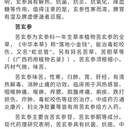
明，玄参具有解热、抗菌、抗炎、抗氧化、降血
糖等作用。值得注意的是，玄参性寒而滞，脾胃
有湿及脾虚便溏者忌服。
苦玄参
苦玄参为玄参科一年生草本植物苦玄参的全
草，《中华本草》称“落地小金钱”，能治毒蛇咬
伤，又名“蛇总管”。另有异名苦草、苦胆草等
（《广西药用植物名录》）。苦玄参须根细小。
药材气微，味苦。
苦玄参味苦，性寒，归肺、胃、肝经，有清
热解毒、消肿止痛的功效。临床用于风热感冒、
咽喉肿痛、喉痹、痄腮、脘腹疼痛、痢疾、跌打
损伤、疖肿、毒蛇咬伤等症的治疗。中成药万通
炎康片、妇炎净胶囊等皆有用苦玄参组方入药。
苦玄参主要含苦玄参苷、苦玄参酮等成分。
现代药理研究表明，苦玄参具有抗菌、抗癌、中