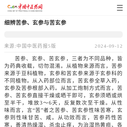
细辨苦参、玄参与苦玄参
来源:中国中医药报5版
2024-09-12
苦参、玄参、苦玄参，三者为不同品种，皆
为药典收载，切勿混淆。从植物来源而言，苦参
来源于豆科植物，玄参和苦玄参来源于玄参科的
不同植物。从入药部位而言，苦玄参全草入药，
玄参及苦参根部入药。从加工炮制方式而言，苦
参、苦玄参直接干燥或晒干即可，玄参须晒或烘
至半干，堆放3～6天，反复数次至干燥。从性
味而言，言“苦”者之苦参、苦玄参性味苦寒，玄
参则性味甘苦、咸。从功效而言，苦参药性苦
寒，善清热燥湿、杀虫止痒，为治湿热黄疸、各