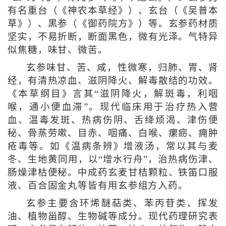
有名重台（《神农本草经》）、玄台（《吴普本
草》）、黑参（《御药院方》）等。玄参药材质
坚实，不易折断，断面黑色，微有光泽。气特异
似焦糖，味甘、微苦。
玄参味甘、苦、咸，性微寒，归肺、胃、肾
经，有清热凉血、滋阴降火、解毒散结的功效。
《本草纲目》言其“滋阴降火，解斑毒，利咽
喉，通小便血滞”。现代临床用于治疗热入营
血、温毒发斑、热病伤阴、舌绛烦渴、津伤便
秘、骨蒸劳嗽、目赤、咽痛、白喉、瘰疬、痈肿
疮毒等。如《温病条辨》增液汤，常以其与麦
冬、生地黄同用，以“增水行舟”，治热病伤津、
肠燥津枯便秘。中成药玄麦甘桔颗粒、铁笛口服
液、百合固金丸等皆有用玄参组方入药。
玄参主要含环烯醚萜类、苯丙苷类、挥发
油、植物甾醇、生物碱等成分。现代药理研究表