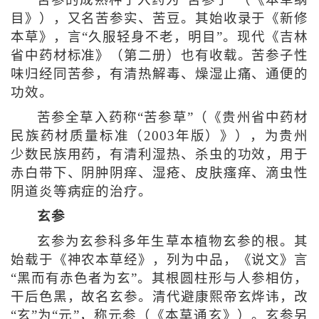
苦参的成熟种子入药为“苦参子”（《本草纲
目》），又名苦参实、苦豆。其始收录于《新修
本草》，言“久服轻身不老，明目”。现代《吉林
省中药材标准》（第二册）也有收载。苦参子性
味归经同苦参，有清热解毒、燥湿止痛、通便的
功效。
苦参全草入药称“苦参草”（《贵州省中药材
民族药材质量标准（2003年版）》），为贵州
少数民族用药，有清利湿热、杀虫的功效，用于
赤白带下、阴肿阴痒、湿疮、皮肤瘙痒、滴虫性
阴道炎等病症的治疗。
玄参
玄参为玄参科多年生草本植物玄参的根。其
始载于《神农本草经》，列为中品，《说文》言
“黑而有赤色者为玄”。其根圆柱形与人参相仿，
干后色黑，故名玄参。清代避康熙帝玄烨讳，改
“玄”为“元”，称元参（《本草通玄》）。玄参另