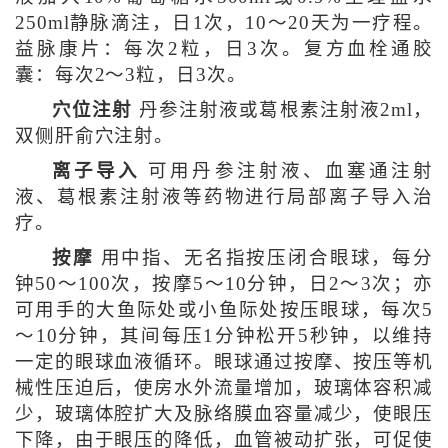
250ml静脉滴注，日1次，10～20天为一疗程。
益脉康片：每次2粒，日3次。复方血栓通胶
囊：每次2～3粒，日3次。
穴位注射
丹参注射液或葛根素注射液2ml，
双侧肝俞穴注射。
离子导入
可用丹参注射液、血塞通注射
液、葛根素注射液等药物进行局部离子导入治
疗。
按摩
用中指、无名指按压闭合眼球，每分
钟50～100次，按摩5～10分钟，日2～3次；亦
可用手的大鱼际处或小鱼际处按压眼球，每次5
～10分钟，其间每压1分钟松开5秒钟，以维持
一定的眼球血液循环。眼球通过按摩、按压等机
械性压迫后，使房水外流量增加，玻璃体容积减
少，玻璃体腔扩大及脉络膜血容量减少，使眼压
下降，由于眼压的降低，血管被动扩张，可促使