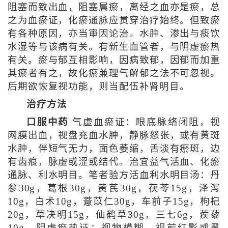
阻塞而致出血，阻塞属瘀，离经之血亦是瘀，总
之为血瘀证，化瘀通脉应贯穿治疗始终。但致瘀
有各种原因，亦当审因论治。水肿、渗出与痰饮
水湿等与该病有关。有新生血管者，与阴虚瘀热
有关。瘀与郁互相影响，因病致郁，因郁而加重
其瘀者有之，故化瘀兼理气解郁之法不可忽视。
后期欲恢复视功能，则当配伍补肾明目。
治疗方法
口服中药
气虚血瘀证：眼底脉络闭阻，视
网膜出血，视盘充血水肿，静脉怒张，或有黄斑
水肿，伴短气无力，面色萎缩，舌淡有瘀斑，边
有齿痕，脉虚或涩或结代。治宜益气活血、化瘀
通脉、利水明目。笔者验方活血利水明目汤：丹
参30g，葛根30g，黄芪30g，茯苓15g，泽泻
10g，白术10g，薏苡仁30g，车前子15g，枸杞
20g，草决明15g，仙鹤草30g，三七6g，蒺藜