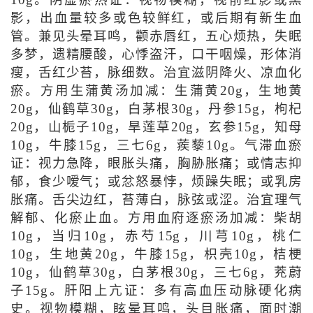
10g。阴虚瘀热证：视物模糊，视前红影或黑
影，出血量较多或色较鲜红，或后期有新生血
管。兼见头晕耳鸣，颧赤唇红，五心烦热，失眠
多梦，遗精腰酸，心悸盗汗，口干咽燥，形体消
瘦，舌红少苔，脉细数。治宜滋阴降火、凉血化
瘀。方用生蒲黄汤加减：生蒲黄20g，生地黄
20g，仙鹤草30g，白茅根30g，丹参15g，枸杞
20g，山栀子10g，旱莲草20g，玄参15g，知母
10g，牛膝15g，三七6g，蒺藜10g。气滞血瘀
证：视力急降，眼胀头痛，胸胁胀痛；或情志抑
郁，食少嗳气；或忿怒暴悖，烦躁失眠；或乳房
胀痛。舌尖边红，苔薄白，脉弦或涩。治宜理气
解郁、化瘀止血。方用血府逐瘀汤加减：柴胡
10g，当归10g，赤芍15g，川芎10g，桃仁
10g，生地黄20g，牛膝15g，枳壳10g，桔梗
10g，仙鹤草30g，白茅根30g，三七6g，茺蔚
子15g。肝阳上亢证：多有高血压动脉硬化病
史。视物模糊，眩晕耳鸣，头目胀痛，面时潮