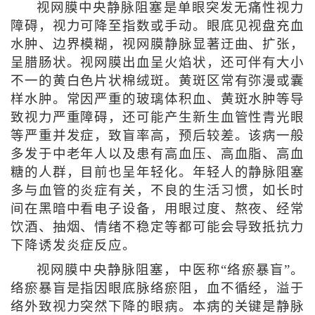
视网膜中央静脉阻塞是单眼突发无痛性视力
障碍，视力可降至指数或手动。眼底见视盘充血
水肿、边界模糊，视网膜静脉显著迂曲、扩张，
呈腊肠状。视网膜出血呈火焰状，还可伴有大小
不一的黄白色片状棉绒斑。黄斑区常有弥漫或囊
样水肿。常因严重的玻璃体积血、黄斑水肿等导
致视力严重障碍，还可能产生新生血管性青光眼
等严重并发症，致盲率高，预后较差。该病一般
多发于中老年人以及患有高血压、高血脂、高血
糖的人群，目前也呈年轻化。年轻人的静脉阻塞
多与血管的炎症有关，不良的生活习惯，如长时
间在黑暗中看电子设备，用眼过度、熬夜、经常
饮酒、抽烟、情绪不稳定等都可能会导致抵抗力
下降诱发炎症反应。
视网膜中央静脉阻塞，中医称“络瘀暴盲”。
络瘀暴盲是指因眼底脉络瘀阻，血不循经，溢于
络外致视力突然下降的眼病。本病的关键是静脉