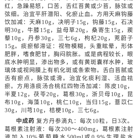
红，急躁易怒，口苦，舌红苔黄或少苔，脉弦或
弦细。治宜平肝潜阳、化瘀止血。方用天麻钩藤
饮加减：天麻10g，决明子15g，钩藤15g，石决
明30g，牛膝15g，益母草20g，桑寄生15g，蒺
藜10g，丹参30g，三七6g，枸杞20g，茺蔚子
15g。痰瘀郁滞证：视物模糊，头重眩晕，形体
肥胖，嗜食肥甘，胸闷脘胀。或是病程较长，眼
底水肿明显，渗出物多，或有黄斑囊样水肿，玻
璃体或视网膜上有机化斑或条索物。舌白苔腻或
舌有瘀点，脉弦或滑。治宜化痰利湿、活血祛
瘀。方用涤痰汤合桃红四物汤加减：陈皮10g，
半夏12g，茯苓20g，葛根30g，浙贝母10g，昆
布10g，海藻10g，桃仁10g，当归15g，薏苡仁
30g，川芎10g，桔梗10g，三七6g。
中成药
复方丹参滴丸：每次10粒，日3次。
葛根素注射液：每次200～400mg，葛根素注射
液加入10%葡萄糖水500ml或0.9%生理盐水