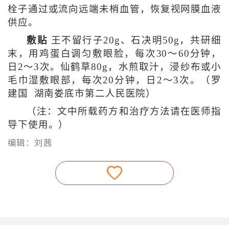
栓子通过或流向远端未梢血管，恢复视网膜血液
供应。
敷贴
王不留行子20g、石决明50g，共研细
末，用鸡蛋白调匀敷眼脸，每次30～60分钟，
日2～3次。仙鹤草80g，水煎取汁，浸纱布或小
毛巾湿敷眼部，每次20分钟，日2～3次。（罗
建国 湖南娄底市第二人民医院）
（注：文中所载药方和治疗方法请在医师指
导下使用。）
编辑：刘茜