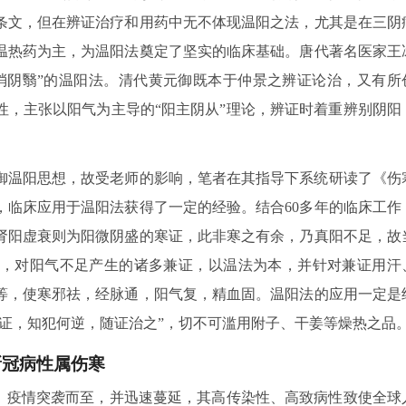
条文，但在辨证治疗和用药中无不体现温阳之法，尤其是在三阴
温热药为主，为温阳法奠定了坚实的临床基础。唐代著名医家王
消阴翳”的温阳法。清代黄元御既本于仲景之辨证论治，又有所
性，主张以阳气为主导的“阳主阴从”理论，辨证时着重辨别阴阳
御温阳思想，故受老师的影响，笔者在其指导下系统研读了《伤
，临床应用于温阳法获得了一定的经验。结合60多年的临床工作
肾阳虚衰则为阳微阴盛的寒证，此非寒之有余，乃真阳不足，故
，对阳气不足产生的诸多兼证，以温法为本，并针对兼证用汗
等，使寒邪祛，经脉通，阳气复，精血固。温阳法的应用一定是
证，知犯何逆，随证治之”，切不可滥用附子、干姜等燥热之品
新冠病性属伤寒
冠”）疫情突袭而至，并迅速蔓延，其高传染性、高致病性致使全球