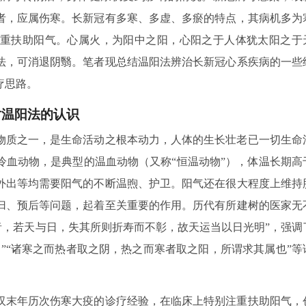
者，应属伤寒。长新冠有多寒、多虚、多瘀的特点，其病机多为
重扶助阳气。心属火，为阳中之阳，心阳之于人体犹太阳之于
法，可消退阴翳。笔者现总结温阳法辨治长新冠心系疾病的一些
疗思路。
对温阳法的认识
物质之一，是生命活动之根本动力，人体的生长壮老已一切生命
冷血动物，是典型的温血动物（又称“恒温动物”），体温长期高
外出等均需要阳气的不断温煦、护卫。阳气还在很大程度上维持
归、预后等问题，起着至关重要的作用。历代有所建树的医家无
者，若天与日，失其所则折寿而不彰，故天运当以日光明”，强调
”“诸寒之而热者取之阴，热之而寒者取之阳，所谓求其属也”等
汉末年历次伤寒大疫的诊疗经验，在临床上特别注重扶助阳气，