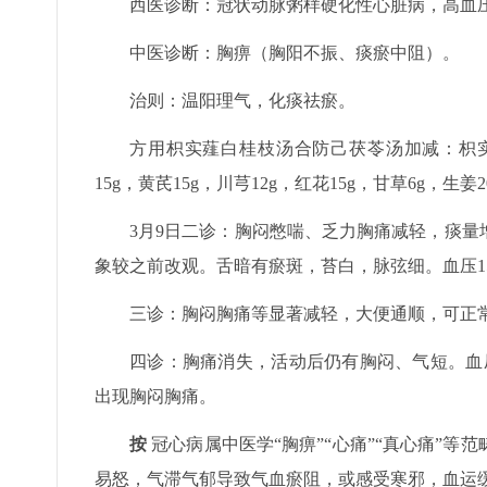
西医诊断：冠状动脉粥样硬化性心脏病，高血压
中医诊断：胸痹（胸阳不振、痰瘀中阻）。
治则：温阳理气，化痰祛瘀。
方用枳实薤白桂枝汤合防己茯苓汤加减：枳实20g
15g，黄芪15g，川芎12g，红花15g，甘草6g，
3月9日二诊：胸闷憋喘、乏力胸痛减轻，痰
象较之前改观。舌暗有瘀斑，苔白，脉弦细。血压152
三诊：胸闷胸痛等显著减轻，大便通顺，可正常活动
四诊：胸痛消失，活动后仍有胸闷、气短。血压1
出现胸闷胸痛。
按
冠心病属中医学“胸痹”“心痛”“真心痛”
易怒，气滞气郁导致气血瘀阻，或感受寒邪，血运