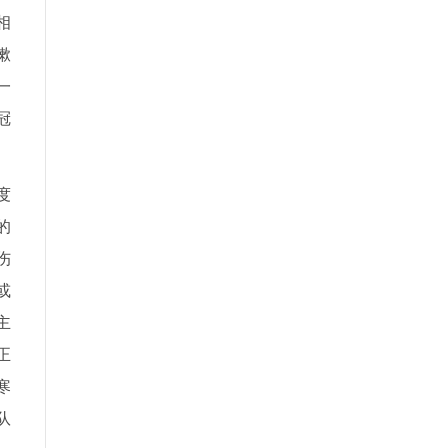
相
嗽
一
冠
度
的
伤
或
主
正
寒
队