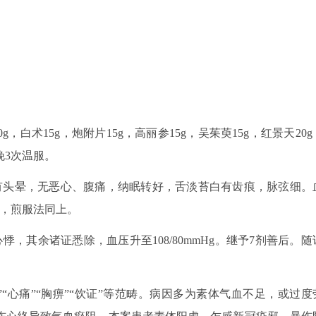
，白术15g，炮附片15g，高丽参15g，吴茱萸15g，红景天20g
晚3次温服。
偶有头晕，无恶心、腹痛，纳眠转好，舌淡苔白有齿痕，脉弦细。
7剂，煎服法同上。
悸，其余诸证悉除，血压升至108/80mmHg。继予7剂善后。随
“心痛”“胸痹”“饮证”等范畴。病因多为素体气血不足，或过度