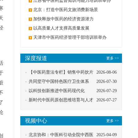
办
江苏省中医药监督知识与能力培训班举办
寒
北京：打造中医药文旅消费新场景
天
加快释放中医药的经济资源潜力
经
以高质量人才支撑高质量发展
天津市中医药经济管理干部培训班举办
深度报道
更多 >>
活
【中医药普法专栏】销售中药饮片
2026-08-06
于
应告知煎服方法及注意事项
共同坚守中国特色医疗卫生体系
2026-07-30
脏
以科技创新推进中医药现代化
2026-07-29
不
新时代中医药原创思维培育与人才
2026-07-27
了
发展路径探索
论
视频中心
更多 >>
北京协和：中医科引动全院中西医
2025-04-09
创