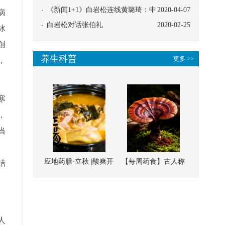
协同
《新闻1+1》白岩松连线黄璐琦：中
2020-04-07
病
医救治的临床效果
白岩松对话张伯礼
2020-02-25
冰
创
养生科普
更多 >>
，
寒
，
当
、
应地药膳·立秋 |酸爽开
【每周药食】古人称
结
胃，一口入魂！喝下
它为“仙草”，滋补强
。
这碗汤，滋阴润燥、
壮、培本固元
清热降火
人