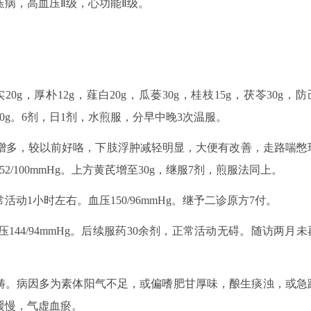
病，高血压Ⅱ级，心功能Ⅱ级。
，厚朴12g，薤白20g，瓜蒌30g，桂枝15g，茯苓30g，防
生姜20g。6剂，日1剂，水煎服，分早中晚3次温服。
量增多，较以前好咯，下肢浮肿减轻明显，大便有改善，走路喘憋
/100mmHg。上方黄芪增至30g，继服7剂，煎服法同上。
1小时左右。血压150/96mmHg。继予二诊原方7付。
44/94mmHg。后续服药30余剂，正常活动无碍。随访两月未
等范畴。病因多为素体阳气不足，或偏嗜肥甘厚味，酿生痰浊，或急
缓慢，气虚血瘀。