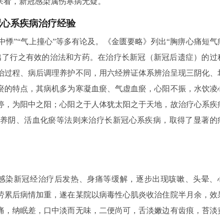
来看，新冠感染属伤寒病无疑。
冠心系疾病治疗经验
心中悸”“气上撞心”等多有论及。《金匮要略》列出“胸痹心痛短气
出了行之有效的治法和方药。在治疗长新冠（新冠后遗症）的过
治过程、病后调理养护不同，用六经辨证体系辨治呈现三阴化、
瘀的特点，其病机多为寒凝血瘀、气虚血瘀，心阳不振，水饮凌
停，为阳中之阳；心阳之于人体犹太阳之于天地，故治疗心系疾
养阴、活血化瘀等法则来治疗长新冠心系疾病，取得了显著的
。患者感染新冠经治疗后发热、身痛等缓解，逐步出现咳嗽、头晕、
劳累后病情加重，遂在某院以病毒性心肌炎收治住院半月余，效
痛，纳眠差，口中淡而无味，二便尚可，舌淡嫩边有齿痕，苔淡