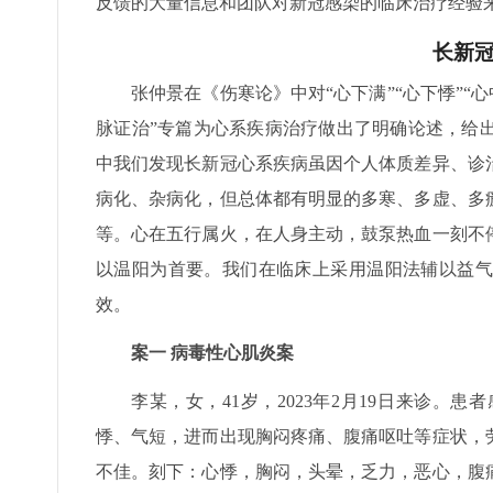
反馈的大量信息和团队对新冠感染的临床治疗经验
长新
张仲景在《伤寒论》中对“心下满”“心下悸”“
脉证治”专篇为心系疾病治疗做出了明确论述，给
中我们发现长新冠心系疾病虽因个人体质差异、诊
病化、杂病化，但总体都有明显的多寒、多虚、多
等。心在五行属火，在人身主动，鼓泵热血一刻不
以温阳为首要。我们在临床上采用温阳法辅以益气
效。
案一 病毒性心肌炎案
李某，女，41岁，2023年2月19日来诊
悸、气短，进而出现胸闷疼痛、腹痛呕吐等症状，
不佳。刻下：心悸，胸闷，头晕，乏力，恶心，腹