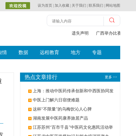
设为首页
|
加入收藏
|
关于我们
|
联系我们
|
网站地图
遗失声明
广西举办比赛探索中（
舆情
数据
远程教育
地方
专题
热点文章排行
更多 >>
重
上海：推动中医药传承创新和中西医协同发
展
中医上门解六日宿便难题
这杯“不限量”的乌梅饮沁人心脾
湖南发展中医药康养旅居产品
江苏苏州“百市千县”中医药文化惠民活动举
发