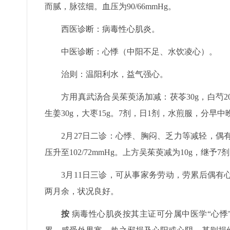
而腻，脉弦细。血压为90/66mmHg。
西医诊断：病毒性心肌炎。
中医诊断：心悸（中阳不足、水饮凌心）。
治则：温阳利水，益气强心。
方用真武汤合吴茱萸汤加减：茯苓30g，白芍20g
生姜30g，大枣15g。7剂，日1剂，水煎服，分早中
2月27日二诊：心悸、胸闷、乏力等减轻，
压升至102/72mmHg。上方吴茱萸减为10g，继予
3月11日三诊，可从事家务劳动，劳累后偶有心
两月余，状况良好。
按
病毒性心肌炎按其主证可分属中医学“心悸”