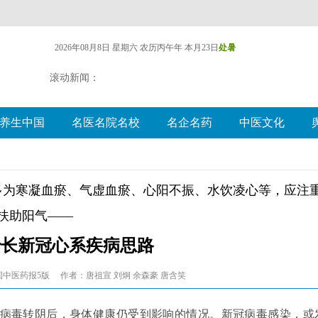
2026年08月8日 星期六
农历丙午年 本月23日
处暑
滚动新闻：
养生中国
名医名院名校
名企名药
中医文化
多为寒凝血瘀、气虚血瘀、心阳不振、水饮凌心等，应注
扶助阳气——
治长新冠心系疾病思路
国中医药报5版
作者：唐祖宣 刘炯 余森豪 唐含笑
病毒转阴后，身体健康仍受到影响的情况。新冠病毒感染，或