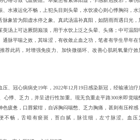
伤心络导致气血瘀阻。本案患者素体阳虚，乍感新冠疫邪，暴伤
振、水液运化不畅，上犯头目则头晕，水饮凌心则心悸胸闷，水
舌脉象皆为阳虚水停之象。真武汤温补真阳，如阴雨而遇日光，
茱萸汤上可达厥阴巅顶，用于水饮上泛之头晕、头痛；中可温阳
、通脉平喘之效，其味涩，有收敛止血之功，笔者有学生早年在
极力推荐此药，对增强免疫力、加快微循环、改善心肌耗氧量疗效
血压、冠心病病史19年，2022年12月19日感染新冠，经输液治疗
、心悸、乏力，并呈进行性加重。现无负重走平路300米即觉喘
，神色疲惫，口唇紫绀，自诉胸闷喘憋、乏力胸痛，甚则有压榨感
便不畅，舌暗有瘀斑，苔白腻，脉弦细，左寸脉涩。血压