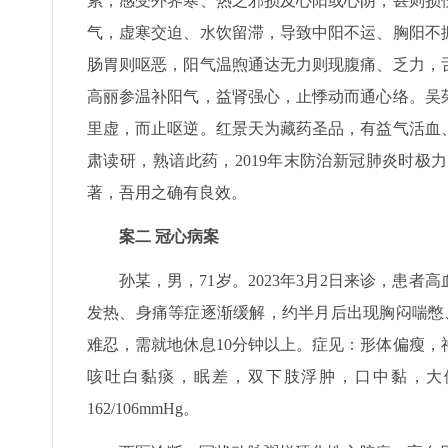
累，感受外界寒、热之邪损及心阳或心阴，甚则损
气，虚寒交迫、水饮留滞，导致中阳不运、胸阳不
肠胃则呕恶，阳气温煦通达无力则现腹痛、乏力，
高丽参温补阳气，益肾强心，止悸动而通心络。吴
里虚，而止呕逆。红景天为藏药圣品，有益气活血
肃读研，熟谙此药，2019年末防治新冠肺炎时
著，吾用之确有良效。
案二 冠心病案
孙某，男，71岁。2023年3月2日来诊，患者高
发热、身痛等症逐渐缓解，约半月后出现胸闷喘憋
难忍，需就地休息10分钟以上。症见：形体偏瘦
咳吐白黏痰，眠差，双下肢浮肿，口中黏，大
162/106mmHg。