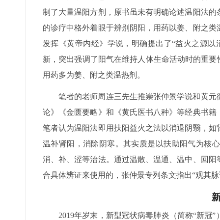
制了大量温阳方剂，原书虽未有明确论述温阳法的
的诊疗中格外着眼于辨别阴阳，用药以姜、附之类
发挥《黄帝内经》学说，明确提出了“益火之源以
新，突出强调了阳气在维持人体生命活动时的重要
用药多为姜、附之类温热剂。
笔者的老师周连三先生推崇张仲景学说和黄元
论》《金匮要略》和《黄氏医书八种》等经典书籍
笔者认为温阳法即用扶阳益火之法以消退阴翳，如
温补肾阳，消除阴寒。其实质是以扶助阳气为核心
消、补、涩等治法。通过温散、温通、温中、回阳
合具体辨证来使用的，张仲景专列条文指出“观其脉
2019年岁末，新型冠状病毒肺炎（简称“新