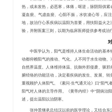
热，或未发热，必恶寒，体痛，呕逆，脉阴阳俱紧
凝血瘀、气虚血瘀、心阳不振，水饮凌心等，应注
地，故治疗心系疾病以温阳为首要，用扶阳益火之
验，并附医案三则，以期为临床医师提供参考或治
中医学认为，阳气是维持人体生命活动的基本
动都仰赖阳气的推动、气化。人不同于水生动物、
自然界温度。人体维持体温、抗御外邪侵袭、驱邪
腑经络的功能活动，决定着疾病的发生、发展、转
重视顾护人体阳气。《素问·生气通天论》曰“阳气
阳气对人体的主导作用。《黄帝内经》中“阴病治阳
述，提出温阳以治阴寒。
张仲景继承总结汉以前的医学理论，又结合东