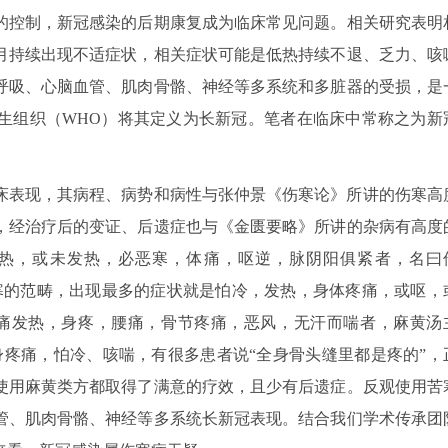
的控制，新冠感染的后期康复成为临床常见问题。相关研究表明
月持续出现不适症状，相关症状可能是低热持续不退、乏力、咳
呼吸、心脑血管、肌肉骨骼、神经等多系统和多脏器的受损，是
生组织（WHO）将其定义为长新冠。笔者在临床中常称之为新
床表现，其病程、病势和病性与张仲景《伤寒论》所讲的伤寒高
，经治疗后的变证、后遗症也与《金匮要略》所讲的杂病有高度
发热，或未发热，必恶寒，体痛，呕逆，脉阴阳俱紧者，名曰
寒的范畴，出现最多的症状就是怕冷，发热，身体疼痛，或呕，
头痛发热，身疼，腰痛，骨节疼痛，恶风，无汗而喘者，麻黄汤
身疼痛，怕冷、咳喘，有很多患者说“全身骨头缝里都是疼的”，
使用麻黄类方都取得了满意的疗效，且少有后遗症。反观使用苦
管、肌肉骨骼、神经等多系统长新冠表现。结合我们学术传承团