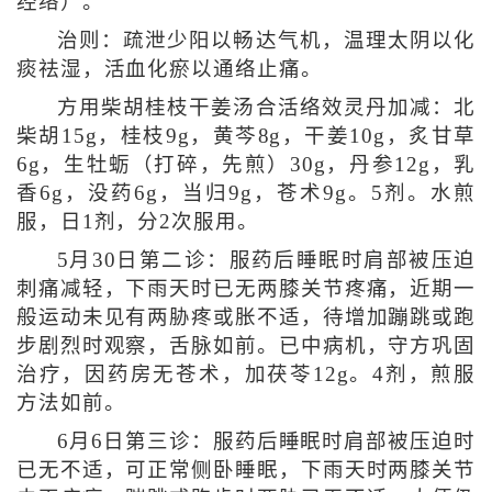
经络）。
治则：疏泄少阳以畅达气机，温理太阴以化
痰祛湿，活血化瘀以通络止痛。
方用柴胡桂枝干姜汤合活络效灵丹加减：北
柴胡15g，桂枝9g，黄芩8g，干姜10g，炙甘草
6g，生牡蛎（打碎，先煎）30g，丹参12g，乳
香6g，没药6g，当归9g，苍术9g。5剂。水煎
服，日1剂，分2次服用。
5月30日第二诊：服药后睡眠时肩部被压迫
刺痛减轻，下雨天时已无两膝关节疼痛，近期一
般运动未见有两胁疼或胀不适，待增加蹦跳或跑
步剧烈时观察，舌脉如前。已中病机，守方巩固
治疗，因药房无苍术，加茯苓12g。4剂，煎服
方法如前。
6月6日第三诊：服药后睡眠时肩部被压迫时
已无不适，可正常侧卧睡眠，下雨天时两膝关节