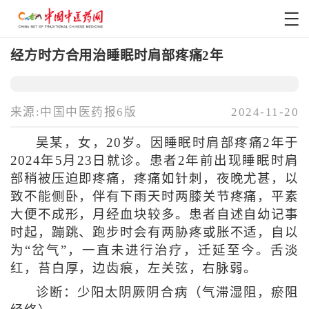
经方时方合用治睡眠时肩部疼痛2年
来源:中国中医药报6版
2024-11-20
吴某，女，20岁。因睡眠时肩部疼痛2年于
2024年5月23日就诊。患者2年前出现睡眠时肩
部稍被压迫即疼痛，疼痛如针刺，夜晚尤甚，以
致不能侧卧，伴有下雨天时两膝关节疼痛，平素
大便不成形，月经血块较多。患者自述自幼记事
时起，蹦跳、跑步时会有两胁疼或胀不适，自以
为“岔气”，一直未进行治疗，迁延至今。舌淡
红，苔白厚，边齿痕，左关弦，右脉弱。
诊断：少阳太阴厥阴合病（气滞湿阻，瘀阻