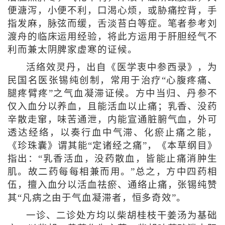
便溏泻，小便不利，口渴心烦，或胁痛控背，手
指发麻，脉弦而缓，舌淡苔白等症。笔者参考刘
渡舟的临床运用经验，将此方运用于肝胆经气不
利而兼太阴脾家虚寒的证候。
活络效灵丹，出自《医学衷中参西录》，为
民国名医张锡纯创制，常用于治疗“心腹疼痛、
腿疼臂疼”之气血凝滞证候。方中当归、丹参不
仅入血分以养血，且能活血以止痛；乳香、没药
辛散走窜，味苦通泄，内能宣通脏腑气血，外可
透达经络，以奏行血中气滞、化瘀止痛之能，
《珍珠囊》谓其能“定诸经之痛”，《本草纲目》
指出：“乳香活血，没药散血，皆能止痛消肿生
肌。故二药每每相兼而用。”总之，方中四药相
伍，擅入血分以活血祛瘀、通络止痛，张锡纯赞
其“凡病之由于气血凝滞者，恒多奇效”。
一诊、二诊处方均以柴胡桂枝干姜汤为基础