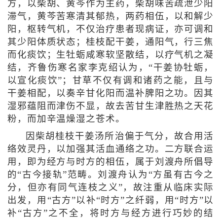
方，以柴胡、黄芩作为主药，柴胡味苦疏泄少阳
滞气，黄芩苦寒清其郁热，两药相伍，以和解少
阳，枢转气机，不仅治疗患者现病证，亦可调和
其少阳体质状态；桂枝配干姜，通阳气，行三焦
而化痰饮；生牡蛎咸寒软坚散结，以疗气机之凝
结，齐鲁伤寒名家李克绍认为，“干姜协牡蛎，
以宣化痰饮”；甘草不仅有调和诸药之能，且与
干姜相配，以奏辛甘化阳而温补脾阳之功。因其
湿邪蕴阻而津伤不显，故去苦甘生津胜热之天花
粉，而加辛温燥湿之苍术。
因柴胡桂枝干姜汤所治偏于气分，故合用活
络效灵丹，以加强其活血通络之功。二方联合运
用，即为经方与时方的相伍，属于刘渡舟所倡导
的“古今接轨”范畴。刘渡舟认为“方虽有古今之
分，但亦有同气连枝之义”，故注重从临床实际
出发，用“古方”以补“时方”之纤弱，用“时方”以
补“古方”之不全，将时方与经方进行巧妙的结