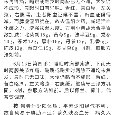
未再疼痛，蹦跳或跑步时两胁已无不适，大便仍
不成形，晨起时口有异味。舌红，苔白厚，左关
弦，右脉濡。患者阳虚证候不显，瘀血证候得
减，而脾虚湿阻犹在，故去温阳之药，减轻活血
化瘀之力，增强祛湿力度。方用小柴胡汤合平胃
散加减：北柴胡15g，黄芩9g，法半夏9g，党参
10g，苍术12g，厚朴16g，丹参12g，乳香6g，
陈皮12g，薏苡仁15g，炙甘草6g。4剂，煎服方
法如前。
6月13日第四诊：睡眠时肩部疼痛、下雨天
时两膝关节疼痛、蹦跳或跑步时两胁不适均未复
发，晨时已无口味，大便仍黏而不成形。舌红，
苔白略厚，左关略弦，右脉缓。继续守三诊方巩
固，3剂，煎服方法如前。后以佩兰、荷叶，代
茶饮调理。
按
患者为少阳体质，平素少阳经气不利，
故自幼易于胁肋不适；病久殃及血分，病久入