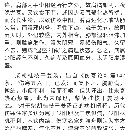
络，肩部为手少阳经所行之处，故肩痛如刺，夜
晚尤甚。又饮食不节，或因少阳气郁化热所扰，
而喜食生冷，以致伤及中阳，脾胃运化水液功能
失常，而湿邪内盛，湿性下趋，流于关节，故阴
雨天时，外湿较盛，内外相合，膝部湿邪阻滞加
重，则膝痛发作。湿为阴邪，易损伤阳气，久留
不去，则成“湿盛阳微”之病理状态。总之，病属
少阳经气不利，久病渐及厥阴血分，太阴阳虚湿
盛。
柴胡桂枝干姜汤，出自《伤寒论》第147
条：“伤寒五六日，已发汗而复下之，胸胁满，
微结，小便不利，渴而不呕，但头汗出，往来寒
热心烦者，此为未解也，柴胡桂枝干姜汤主
之。”对于柴胡桂枝干姜汤证的病机阐释，历代
伤寒注家多认为属于少阳胆及三焦俱病，少阳枢
机不利，水饮内结。伤寒名家刘渡舟则认为本方
治胆热脾寒，气化不利，津液不滋所致腹胀，大