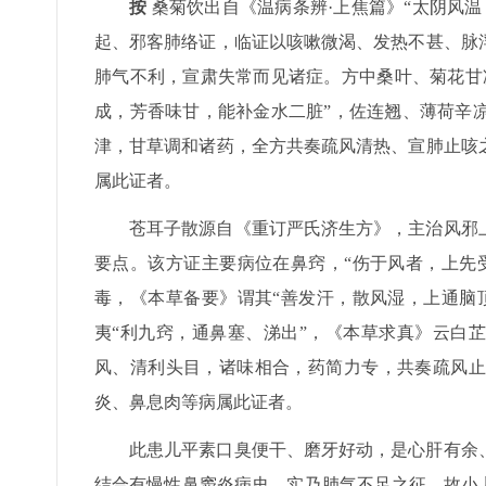
按
桑菊饮出自《温病条辨·上焦篇》“太阴风
起、邪客肺络证，临证以咳嗽微渴、发热不甚、脉
肺气不利，宣肃失常而见诸症。方中桑叶、菊花甘
成，芳香味甘，能补金水二脏”，佐连翘、薄荷辛
津，甘草调和诸药，全方共奏疏风清热、宣肺止咳
属此证者。
苍耳子散源自《重订严氏济生方》，主治风邪
要点。该方证主要病位在鼻窍，“伤于风者，上先
毒，《本草备要》谓其“善发汗，散风湿，上通脑
夷“利九窍，通鼻塞、涕出”，《本草求真》云白
风、清利头目，诸味相合，药简力专，共奏疏风止
炎、鼻息肉等病属此证者。
此患儿平素口臭便干、磨牙好动，是心肝有余
结合有慢性鼻窦炎病史，实乃肺气不足之征，故小