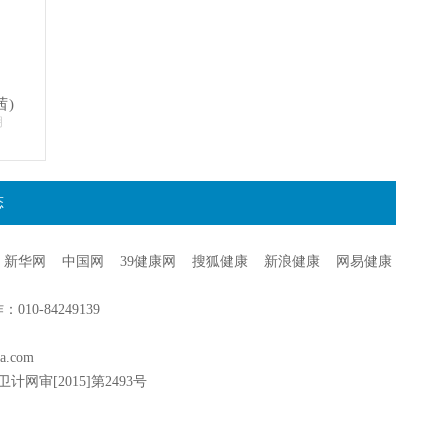
茜)
明
态
新华网
中国网
39健康网
搜狐健康
新浪健康
网易健康
0-84249139
a.com
卫计网审[2015]第2493号