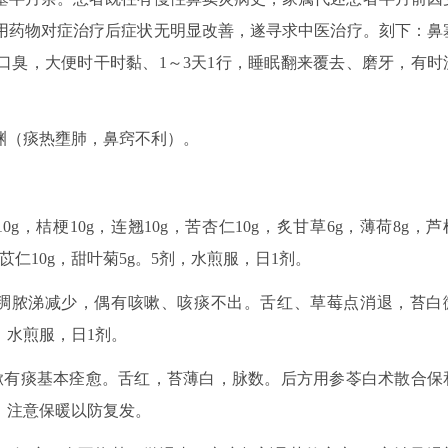
用药物对症治疗后症状无明显改善，遂寻求中医治疗。刻下：鼻
口臭，大便时干时黏、1～3天1行，睡眠翻来覆去、磨牙，有时
渊（痰热壅肺，鼻窍不利）。
g，桔梗10g，连翘10g，苦杏仁10g，炙甘草6g，薄荷8g，芦
炒薏苡仁10g，甜叶菊5g。5剂，水煎服，日1剂。
黄稠脓涕减少，偶有咳嗽、咳痰不出。舌红、草莓点消退，苔白
，水煎服，日1剂。
咳嗽有痰基本痊愈。舌红，苔薄白，脉数。后方用参苓白术散合保
、注意保暖以防复发。