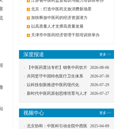
办
江苏省中医药监督知识与能力培训班举办
塞
北京：打造中医药文旅消费新场景
流
加快释放中医药的经济资源潜力
以高质量人才支撑高质量发展
天津市中医药经济管理干部培训班举办
深度报道
更多 >>
根
【中医药普法专栏】销售中药饮片
2026-08-06
应告知煎服方法及注意事项
共同坚守中国特色医疗卫生体系
2026-07-30
以科技创新推进中医药现代化
2026-07-29
微
新时代中医药原创思维培育与人才
2026-07-27
发展路径探索
和
视频中心
更多 >>
北京协和：中医科引动全院中西医
2025-04-09