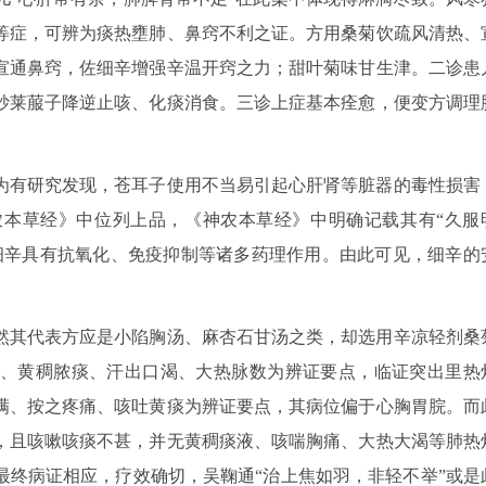
等症，可辨为痰热壅肺、鼻窍不利之证。方用桑菊饮疏风清热、
宣通鼻窍，佐细辛增强辛温开窍之力；甜叶菊味甘生津。二诊患
炒莱菔子降逆止咳、化痰消食。三诊上症基本痊愈，便变方调理
为有研究发现，苍耳子使用不当易引起心肝肾等脏器的毒性损害
本草经》中位列上品，《神农本草经》中明确记载其有“久服
细辛具有抗氧化、免疫抑制等诸多药理作用。由此可见，细辛的
然其代表方应是小陷胸汤、麻杏石甘汤之类，却选用辛凉轻剂桑
、黄稠脓痰、汗出口渴、大热脉数为辨证要点，临证突出里热
满、按之疼痛、咳吐黄痰为辨证要点，其病位偏于心胸胃脘。而
，且咳嗽咳痰不甚，并无黄稠痰液、咳喘胸痛、大热大渴等肺热
最终病证相应，疗效确切，吴鞠通“治上焦如羽，非轻不举”或是