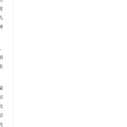
宣
儿
脾
，
明
安
菊
炽
此
炽
此