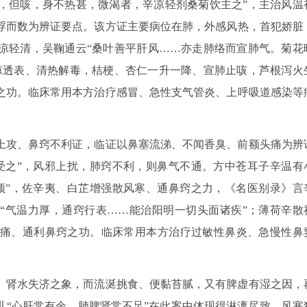
温，但咳，身不热甚，微渴者，辛凉轻剂桑菊饮主之”，主治风温
浮而数为辨证要点。该方证主要病位在肺，外感风热，首犯娇脏
凉轻清，吴鞠通云“桑叶善平肝风……亦走肺络而宣肺气。菊花
凉透表、清热解毒，桔梗、杏仁一升一降、宣肺止咳，芦根泻火
之功。临床常用本方治疗感冒、急性支气管炎、上呼吸道感染等
上攻、鼻窍不利证，临证以鼻塞流涕、不闻香臭、前额头痛为辨
受之”，风邪上扰，肺窍不利，则鼻气不通。方中苍耳子辛温有
顶”，佐辛夷、白芷增强散风寒、通鼻窍之力，《名医别录》言
芷“气温力厚，通窍行表……能治阳明一切头面诸疾”；薄荷辛散
痛、通利鼻窍之功。临床常用本方治疗过敏性鼻炎、急慢性鼻
、肾水失济之象，而流涎挑食、便黏苔腻，又有脾虚有湿之因，
儿“心肝常有余，肺脾肾常不足”在此案中体现得淋漓尽致。风寒