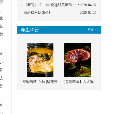
初
协同
《新闻1+1》白岩松连线黄璐琦：中
2020-04-07
，
医救治的临床效果
白岩松对话张伯礼
2020-02-25
晚
生
养生科普
更多 >>
病
证
小
辛
祛
应地药膳·立秋 |酸爽开
【每周药食】古人称
窦
胃，一口入魂！喝下
它为“仙草”，滋补强
这碗汤，滋阴润燥、
壮、培本固元
清热降火
再
犯