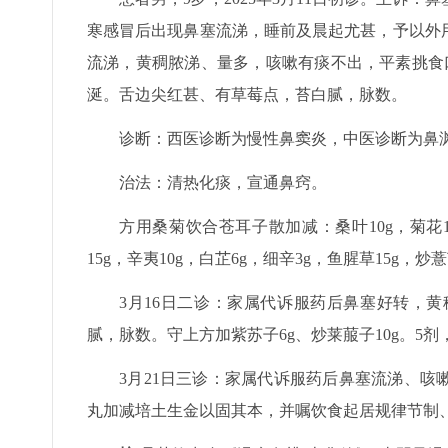
寒感冒后出现鼻塞流涕，睡前及晨起尤甚，予以外
流涕，黄稠脓涕、量多，咳嗽有痰不出，平素挑食
涎。舌边尖红甚、有草莓点，苔白腻，脉数。
诊断：西医诊断为慢性鼻窦炎，中医诊断为鼻
治法：清热化痰，宣通鼻窍。
方用桑菊饮合苍耳子散加减：桑叶10g，菊花10
15g，辛夷10g，白芷6g，细辛3g，鱼腥草15g，
3月16日二诊：家属代诉服药后鼻塞好转，
腻，脉数。守上方加紫苏子6g、炒莱菔子10g。5剂
3月21日三诊：家属代诉服药后鼻塞流涕、
丸加减培土生金以固其本，并嘱饮食起居规律节制