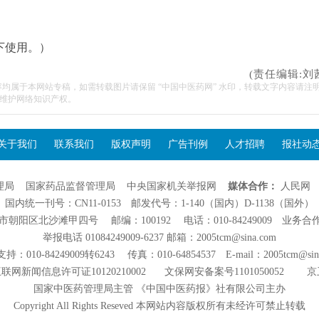
下使用。）
(责任编辑:刘
容均属于本网站专稿，如需转载图片请保留 “中国中医药网” 水印，转载文字内容请注
维护网络知识产权。
关于我们
联系我们
版权声明
广告刊例
人才招聘
报社动
理局
国家药品监督管理局
中央国家机关举报网
媒体合作：
人民网
国内统一刊号：CN11-0153 邮发代号：1-140（国内）D-1138（国外）
阳区北沙滩甲四号 邮编：100192 电话：010-84249009 业务合作：01
举报电话 01084249009-6237 邮箱：2005tcm@sina.com
：010-84249009转6243 传真：010-64854537 E-mail：2005tcm@sin
联网新闻信息许可证10120210002
文保网安备案号1101050052
京
国家中医药管理局主管 《中国中医药报》社有限公司主办
Copyright All Rights Reseved 本网站内容版权所有未经许可禁止转载