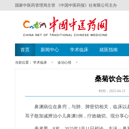
国家中医药管理局主管 《中国中医药报》社有限公司主办
首页
新闻中心
学术临床
就医指南
当前位置：
学术临床
>
诊治心悟
>
桑菊饮合
时间：2025-04-23
鼻渊病位在鼻窍，与肺、脾密切相关，临床以
耳子散加减辨治小儿鼻渊1例，疗效确切。现分享
患者男，9岁，2025年3月11日初诊。主诉