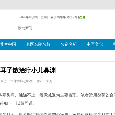
2026年08月9日 星期日
农历丙午年 本月23日
处暑
滚动新闻：
养生中国
名医名院名校
名企名药
中医文化
苍耳子散治疗小儿鼻渊
来源：中国中医药报5版
作者：李克
鼻塞头痛、浊涕不止、嗅觉减退为主要表现。笔者运用桑菊饮合
心得如下，以飨同道。
：鼻塞半月余。患者既往有慢性鼻窦炎病史，家属代述患者半月前因