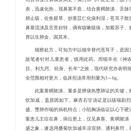
表，迅速化热，现鼻塞不愈，结合黄稠脓涕、舌脉
肺止咳，佐鱼腥草、炒薏苡仁化痰利湿；苍耳子散
鼻塞流涕及舌苔好转，偶有咳嗽咳痰，加紫苏子、
胃以生肺金、固其本。
细察处方，可知方中以细辛替代苍耳子，是因
故笔者针对儿童患者，慎用此药。而细辛在《神农
目、利九窍、轻身、长年”之效，现代研究亦表明
全范围相对更大，临床煎汤常用剂量为3～6g。
此案黄稠脓涕、量多是辨痰热壅肺证的关键，
饮加减，盖原因如下。麻杏石甘汤证是以咳喘剧烈
盛、壅肺作喘的病机特点；小陷胸汤临证以心下硬
案患儿主症在鼻，病位更上，仅见鼻塞、黄稠脓涕
盛之象，遂选用桑菊饮加减辛凉宣肺、通利鼻窍，