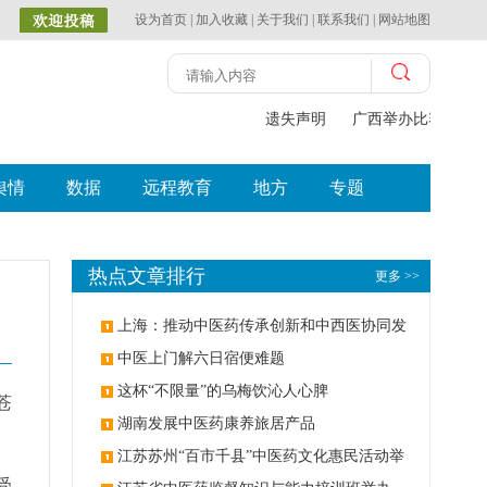
设为首页
|
加入收藏
|
关于我们
|
联系我们
|
网站地图
遗失声明
广西举办比赛探索中
舆情
数据
远程教育
地方
专题
热点文章排行
更多 >>
上海：推动中医药传承创新和中西医协同发
展
中医上门解六日宿便难题
这杯“不限量”的乌梅饮沁人心脾
苍
湖南发展中医药康养旅居产品
江苏苏州“百市千县”中医药文化惠民活动举
受