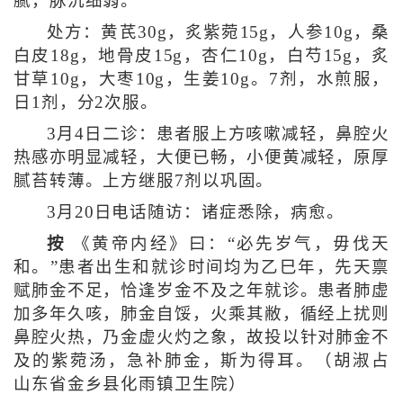
腻，脉沉细弱。
处方：黄芪30g，炙紫菀15g，人参10g，桑
白皮18g，地骨皮15g，杏仁10g，白芍15g，炙
甘草10g，大枣10g，生姜10g。7剂，水煎服，
日1剂，分2次服。
3月4日二诊：患者服上方咳嗽减轻，鼻腔火
热感亦明显减轻，大便已畅，小便黄减轻，原厚
腻苔转薄。上方继服7剂以巩固。
3月20日电话随访：诸症悉除，病愈。
按
《黄帝内经》曰：“必先岁气，毋伐天
和。”患者出生和就诊时间均为乙巳年，先天禀
赋肺金不足，恰逢岁金不及之年就诊。患者肺虚
加多年久咳，肺金自馁，火乘其敝，循经上扰则
鼻腔火热，乃金虚火灼之象，故投以针对肺金不
及的紫菀汤，急补肺金，斯为得耳。（胡淑占
山东省金乡县化雨镇卫生院）