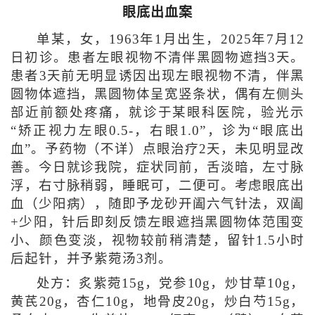
眼底出血案
单某，女，1963年1月出生，2025年7月12
日初诊。患者左眼视物不清伴黑圆物遮挡3天。
患者3天前无明显诱因出现左眼视物不清，伴黑
圆物体遮挡，黑圆物体呈宽竖条状，偶有左侧头
部近前额处疼痛，就诊于某眼科医院，验光示
“矫正视力左眼0.5-，右眼1.0”，诊为“眼底出
血”。予药物（不详）点眼治疗2天，未见明显改
善。今日就诊我院，症状同前，舌淡暗，左寸脉
浮，右寸脉稍弱，睡眠可，二便可。考虑眼底出
血（少阳病），随即予龙砂开阖六气针法，双阖
+少阳，针后即刻反馈左眼遮挡黑圆物体范围变
小、颜色变淡，视物较前稍清楚，留针1.5小时
后起针，并予紫菀汤3剂。
处方：炙紫菀15g，党参10g，炒甘草10g，
黄芪20g，杏仁10g，地骨皮20g，炒白芍15g，