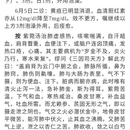
下）。3剂，日1剂，外用泡澡。
6月5日二诊：黄疸已明显消退，血清胆红素
亦从12mg/dl降至7mg/dl。效不更方，嘱继续以
上方3剂泡澡外用，后痊愈。
按
紫菀汤治肺虚感热，咳嗽喘满，自汗衄
血，肩背瞀重，血便注下，或脑户连囟顶痛，发
热口疮，心痛。其主要病机为“岁金不及，炎火
乃行，寒水来复”。缪问《三因司天方》解此方
曰：“盖肩背为云门中腑之会，肺脉所循，鼻为
肺窍，肺伤则鼽嚏。肺与大肠为表里，气不下
摄，则为便血、注下。脏病而腑亦病，此时唯有
清火止泻一法，急补肺金，斯为得耳。紫菀苦
温，下气和血，寒热咸治。桑皮甘寒，补血益
气，吐血所需。而尤赖参、芪固无形之气，即以
摄走泄之阴也。气交之火必潜伏金中，地骨皮甘
平微苦，能泻肺中伏火，止其血之沸腾。又肺苦
气上逆，泄之以杏仁之苦。肺欲收，敛之以白芍