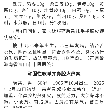
处方：紫菀10g，桑白皮10g，党参10g，黄
芪15g，杏仁10g，地骨皮10g，白芍10g，甘草
5g，大枣10g，生姜3g，当归10g，桑叶10g。3
剂，水煎服，日1剂，分2次服。
7月4日回访，家长诉服药后患儿手指脱皮症
状痊愈。
按
患儿乙未年出生，乙巳年发病，结合舌
脉象，阴虚之证明显，符合岁金不及、炎火乃行
的发病机理，故选紫菀汤，3剂而愈。（符月敏
海南省海口市中医医院）
顽固性咳嗽并鼻腔火热案
隋某，男，60岁，1965年10月出生，2025
年2月23日初诊。患者晨起咳嗽20余年，近2年
加重，伴鼻腔灼热如火，疲劳乏力，大便黏滞不
畅，小便黄、有泡沫。舌淡红有紫气，苔白厚