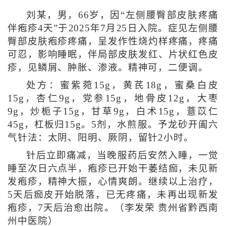
刘某，男，66岁，因“左侧腰臀部皮肤疼痛
伴疱疹4天”于2025年7月25日入院。症见左侧腰
臀部皮肤疱疹疼痛，呈发作性烧灼样疼痛，疼痛
可忍，影响睡眠，伴局部皮肤发红、片状红色皮
疹，见鳞屑、肿胀、渗液。精神可，二便调。
处方：蜜紫菀15g，黄芪18g，蜜桑白皮
15g，杏仁9g，党参15g，地骨皮12g，大枣
9g，炒栀子15g，甘草9g，白术15g，薏苡仁
45g，杠板归15g。5剂，水煎服。予龙砂开阖六
气针法：太阴、阳明、厥阴，留针2小时。
针后立即痛减，当晚服药后安然入睡，一觉
睡至次日六点半，疱疹已开始干萎结痂，未见新
发疱疹，精神大振，心情爽朗。继续以上治疗，
5天后痂皮开始脱落，已无疼痛，未再出现新发
疱疹，7天后治愈出院。（李发荣 贵州省黔西南
州中医院）