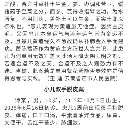
之酸。合之甘草补土生金，姜、枣调和营卫，缓
诸药于至高之分，而参、芪得收指臂之功。为水
所复，不用别药，盖补土可以生金，而实土即以
御水也。”患儿表现为黄疸虽无他症，因肺主皮
毛，又因患儿本命运气与流年运气皆为金运不
及，且患儿黄疸经久不愈故仍从补肺金入手而建
功。茵陈蒿汤作为黄疸主方乃世人之共识，此患
儿为何单用无效？盖因此汤为降太阴阳明之剂，
若遇金运不及之天、金运不及之人则恐力有不
逮。当然，此案若是单用紫菀汤能否奏效亦是值
得思考与实践。（王 迪 云南省芒市人民医院）
小儿双手脱皮案
谭某，男，10岁，2015年10月7日出生，
2025年6月26日初诊。患儿1周前出现双手指脱
皮、痒痛，口干口渴，平素喜油炸食品，尿黄，
大便干。舌红干苔少，脉细数。