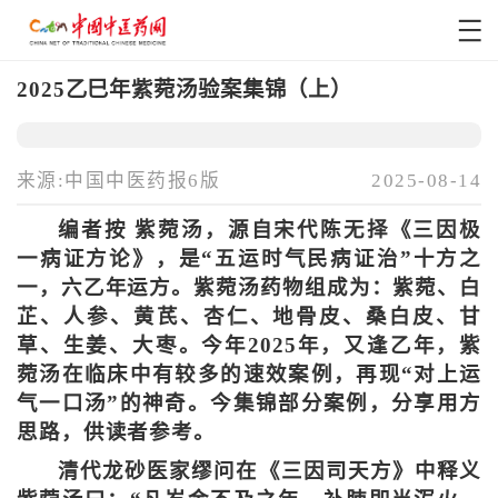
2025乙巳年紫菀汤验案集锦（上）
来源:中国中医药报6版
2025-08-14
编者按 紫菀汤，源自宋代陈无择《三因极
一病证方论》，是“五运时气民病证治”十方之
一，六乙年运方。紫菀汤药物组成为：紫菀、白
芷、人参、黄芪、杏仁、地骨皮、桑白皮、甘
草、生姜、大枣。今年2025年，又逢乙年，紫
菀汤在临床中有较多的速效案例，再现“对上运
气一口汤”的神奇。今集锦部分案例，分享用方
思路，供读者参考。
清代龙砂医家缪问在《三因司天方》中释义