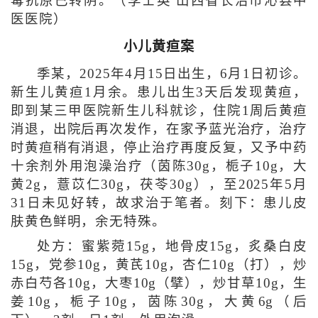
毒抗原已转阴。（李士英 山西省长治市沁县中
医医院）
小儿黄疸案
季某，2025年4月15日出生，6月1日初诊。
新生儿黄疸1月余。患儿出生3天后发现黄疸，
即到某三甲医院新生儿科就诊，住院1周后黄疸
消退，出院后再次发作，在家予蓝光治疗，治疗
时黄疸稍有消退，停止治疗再度反复，又予中药
十余剂外用泡澡治疗（茵陈30g，栀子10g，大
黄2g，薏苡仁30g，茯苓30g），至2025年5月
31日未见好转，故求治于笔者。刻下：患儿皮
肤黄色鲜明，余无特殊。
处方：蜜紫菀15g，地骨皮15g，炙桑白皮
15g，党参10g，黄芪10g，杏仁10g（打），炒
赤白芍各10g，大枣10g（擘），炒甘草10g，生
姜10g，栀子10g，茵陈30g，大黄6g（后