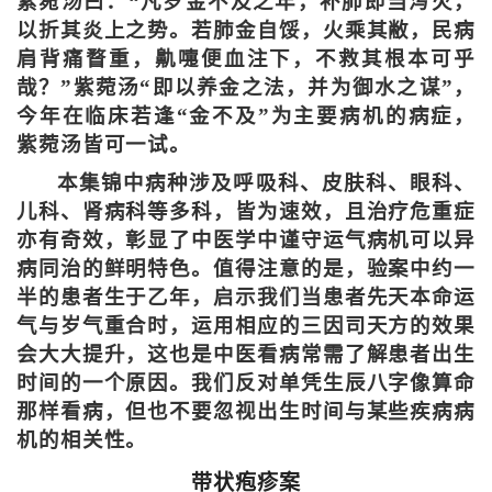
紫菀汤曰：“凡岁金不及之年，补肺即当泻火，
以折其炎上之势。若肺金自馁，火乘其敝，民病
肩背痛瞀重，鼽嚏便血注下，不救其根本可乎
哉？”紫菀汤“即以养金之法，并为御水之谋”，
今年在临床若逢“金不及”为主要病机的病症，
紫菀汤皆可一试。
本集锦中病种涉及呼吸科、皮肤科、眼科、
儿科、肾病科等多科，皆为速效，且治疗危重症
亦有奇效，彰显了中医学中谨守运气病机可以异
病同治的鲜明特色。值得注意的是，验案中约一
半的患者生于乙年，启示我们当患者先天本命运
气与岁气重合时，运用相应的三因司天方的效果
会大大提升，这也是中医看病常需了解患者出生
时间的一个原因。我们反对单凭生辰八字像算命
那样看病，但也不要忽视出生时间与某些疾病病
机的相关性。
带状疱疹案