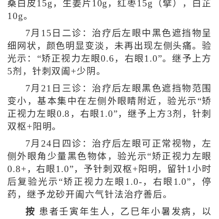
桑白皮15g，生姜片10g，红枣15g（擘），白芷
10g。
7月15日二诊：治疗后左眼中黑色遮挡物呈
细网状，颜色明显变淡，未再出现左侧头痛。验
光示：“矫正视力左眼0.6，右眼1.0”。继予上方
5剂，针刺双阖+少阴。
7月21日三诊：治疗后左眼黑色遮挡物范围
变小，基本集中在左侧外眼睛附近，验光示“矫
正视力左眼0.8，右眼1.0”，继予上方3剂，针刺
双枢+阳明。
7月24日四诊：治疗后左眼可正常视物，左
侧外眼角少量黑色物体，验光示“矫正视力左眼
0.8+，右眼1.0”，予针刺双枢+阳明，留针1小时
后复验光示“矫正视力左眼1.0-，右眼1.0”，停
药，继予龙砂开阖六气针法治疗善后。
按
患者壬寅年生人，乙巳年小暑发病，以