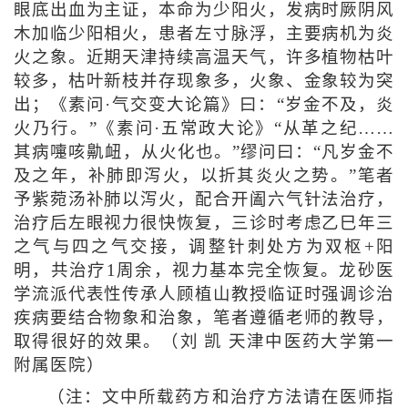
眼底出血为主证，本命为少阳火，发病时厥阴风
木加临少阳相火，患者左寸脉浮，主要病机为炎
火之象。近期天津持续高温天气，许多植物枯叶
较多，枯叶新枝并存现象多，火象、金象较为突
出；《素问·气交变大论篇》曰：“岁金不及，炎
火乃行。”《素问·五常政大论》“从革之纪……
其病嚏咳鼽衄，从火化也。”缪问曰：“凡岁金不
及之年，补肺即泻火，以折其炎火之势。”笔者
予紫菀汤补肺以泻火，配合开阖六气针法治疗，
治疗后左眼视力很快恢复，三诊时考虑乙巳年三
之气与四之气交接，调整针刺处方为双枢+阳
明，共治疗1周余，视力基本完全恢复。龙砂医
学流派代表性传承人顾植山教授临证时强调诊治
疾病要结合物象和治象，笔者遵循老师的教导，
取得很好的效果。（刘 凯 天津中医药大学第一
附属医院）
（注：文中所载药方和治疗方法请在医师指