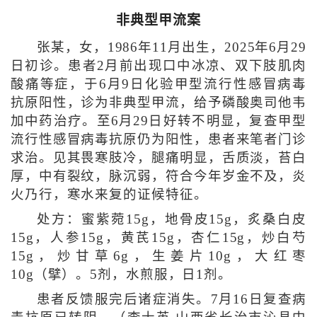
非典型甲流案
张某，女，1986年11月出生，2025年6月29
日初诊。患者2月前出现口中冰凉、双下肢肌肉
酸痛等症，于6月9日化验甲型流行性感冒病毒
抗原阳性，诊为非典型甲流，给予磷酸奥司他韦
加中药治疗。至6月29日好转不明显，复查甲型
流行性感冒病毒抗原仍为阳性，患者来笔者门诊
求治。见其畏寒肢冷，腿痛明显，舌质淡，苔白
厚，中有裂纹，脉沉弱，符合今年岁金不及，炎
火乃行，寒水来复的证候特征。
处方：蜜紫菀15g，地骨皮15g，炙桑白皮
15g，人参15g，黄芪15g，杏仁15g，炒白芍
15g，炒甘草6g，生姜片10g，大红枣
10g（擘）。5剂，水煎服，日1剂。
患者反馈服完后诸症消失。7月16日复查病