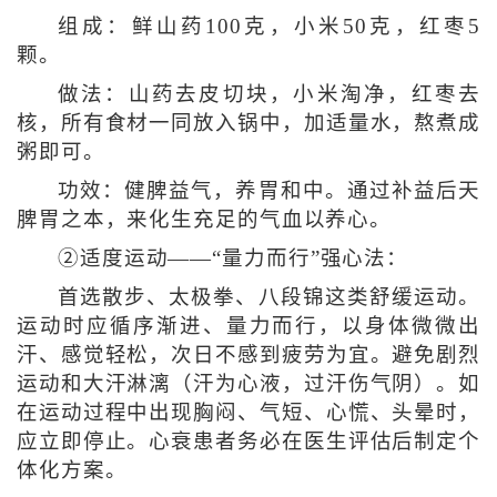
组成：鲜山药100克，小米50克，红枣5
颗。
做法：山药去皮切块，小米淘净，红枣去
核，所有食材一同放入锅中，加适量水，熬煮成
粥即可。
功效：健脾益气，养胃和中。通过补益后天
脾胃之本，来化生充足的气血以养心。
②适度运动——“量力而行”强心法：
首选散步、太极拳、八段锦这类舒缓运动。
运动时应循序渐进、量力而行，以身体微微出
汗、感觉轻松，次日不感到疲劳为宜。避免剧烈
运动和大汗淋漓（汗为心液，过汗伤气阴）。如
在运动过程中出现胸闷、气短、心慌、头晕时，
应立即停止。心衰患者务必在医生评估后制定个
体化方案。