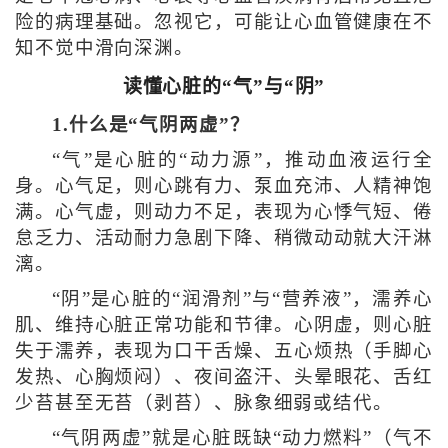
险的病理基础。忽视它，可能让心血管健康在不
知不觉中滑向深渊。
读懂心脏的“气”与“阴”
1.什么是“气阴两虚”？
“气”是心脏的“动力源”，推动血液运行全
身。心气足，则心跳有力、泵血充沛、人精神饱
满。心气虚，则动力不足，表现为心悸气短、倦
怠乏力、活动耐力急剧下降、稍微动动就大汗淋
漓。
“阴”是心脏的“润滑剂”与“营养液”，濡养心
肌、维持心脏正常功能和节律。心阴虚，则心脏
失于濡养，表现为口干舌燥、五心烦热（手脚心
发热、心胸烦闷）、夜间盗汗、头晕眼花、舌红
少苔甚至无苔（剥苔）、脉象细弱或结代。
“气阴两虚”就是心脏既缺“动力燃料”（气不