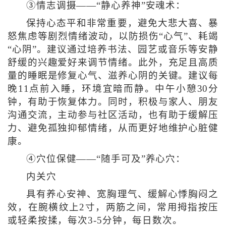
③情志调摄——“静心养神”安魂术：
保持心态平和非常重要，避免大悲大喜、暴
怒焦虑等剧烈情绪波动，以防损伤“心气”、耗竭
“心阴”。建议通过培养书法、园艺或音乐等安静
舒缓的兴趣爱好来调节情绪。此外，充足且高质
量的睡眠是修复心气、滋养心阴的关键。建议每
晚11点前入睡，环境宜暗而静。中午小憩30分
钟，有助于恢复体力。同时，积极与家人、朋友
沟通交流，主动参与社区活动，也有助于缓解压
力、避免孤独抑郁情绪，从而更好地维护心脏健
康。
④穴位保健——“随手可及”养心穴：
内关穴
具有养心安神、宽胸理气、缓解心悸胸闷之
效，在腕横纹上2寸，两筋之间，常用拇指按压
或轻柔按揉，每次3-5分钟，每日数次。