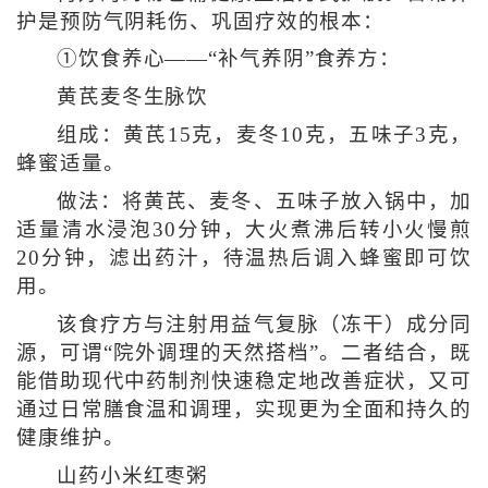
护是预防气阴耗伤、巩固疗效的根本：
①饮食养心——“补气养阴”食养方：
黄芪麦冬生脉饮
组成：黄芪15克，麦冬10克，五味子3克，
蜂蜜适量。
做法：将黄芪、麦冬、五味子放入锅中，加
适量清水浸泡30分钟，大火煮沸后转小火慢煎
20分钟，滤出药汁，待温热后调入蜂蜜即可饮
用。
该食疗方与注射用益气复脉（冻干）成分同
源，可谓“院外调理的天然搭档”。二者结合，既
能借助现代中药制剂快速稳定地改善症状，又可
通过日常膳食温和调理，实现更为全面和持久的
健康维护。
山药小米红枣粥