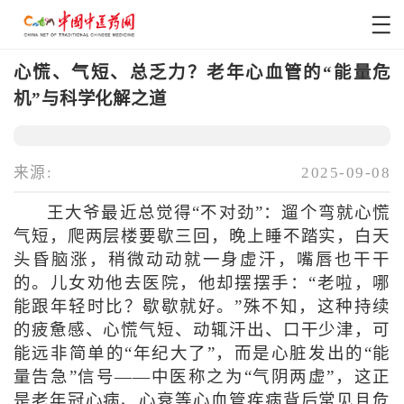
心慌、气短、总乏力？老年心血管的“能量危
机”与科学化解之道
来源:
2025-09-08
王大爷最近总觉得“不对劲”：遛个弯就心慌
气短，爬两层楼要歇三回，晚上睡不踏实，白天
头昏脑涨，稍微动动就一身虚汗，嘴唇也干干
的。儿女劝他去医院，他却摆摆手：“老啦，哪
能跟年轻时比？歇歇就好。”殊不知，这种持续
的疲惫感、心慌气短、动辄汗出、口干少津，可
能远非简单的“年纪大了”，而是心脏发出的“能
量告急”信号——中医称之为“气阴两虚”，这正
是老年冠心病、心衰等心血管疾病背后常见且危