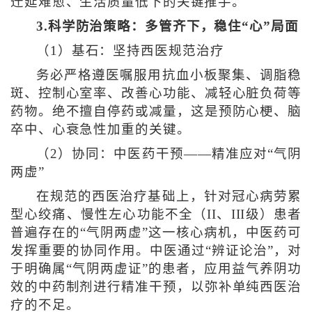
迁延难愈、生活质量低下的关键推手。
3.科学防治策略：多管齐下，稳住“心”局面
（1）基石：坚持西医规范治疗
务必严格遵医嘱服用抗血小板聚集、调脂稳
斑、控制心室率、改善心功能、减轻心脏负荷等
药物。绝不擅自停药或减量，这是预防心梗、脑
卒中、心衰急性加重的关键。
（2）协同：中医药干预——精准应对“气阴
两虚”
在规范的西医治疗基础上，针对冠心病劳累
型心绞痛、慢性左心功能不全（II、III级）患者
普遍存在的“气阴两虚”这一核心病机，中医药可
发挥重要的协同作用。中医通过“辨证论治”，对
于明确属“气阴两虚证”的患者，应用益气养阴功
效的中药制剂进行精准干预，以弥补单纯西医治
疗的不足。