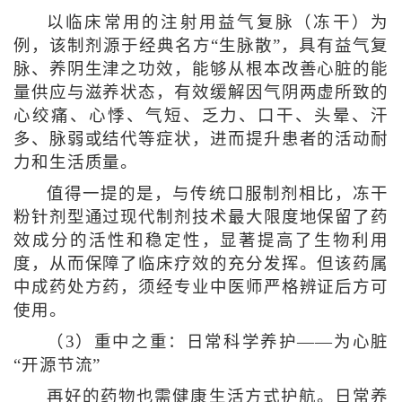
以临床常用的注射用益气复脉（冻干）为
例，该制剂源于经典名方“生脉散”，具有益气复
脉、养阴生津之功效，能够从根本改善心脏的能
量供应与滋养状态，有效缓解因气阴两虚所致的
心绞痛、心悸、气短、乏力、口干、头晕、汗
多、脉弱或结代等症状，进而提升患者的活动耐
力和生活质量。
值得一提的是，与传统口服制剂相比，冻干
粉针剂型通过现代制剂技术最大限度地保留了药
效成分的活性和稳定性，显著提高了生物利用
度，从而保障了临床疗效的充分发挥。但该药属
中成药处方药，须经专业中医师严格辨证后方可
使用。
（3）重中之重：日常科学养护——为心脏
“开源节流”
再好的药物也需健康生活方式护航。日常养