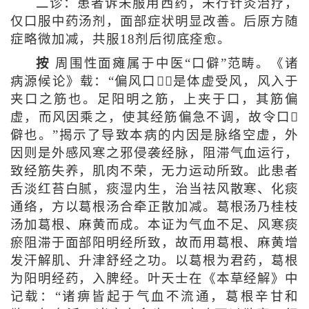
二诊：患者诉未服用西药，未行针灸治疗，
仅口服中药汤剂，面部症状明显改善。后原方随
症略微加减，共服18剂后彻底痊愈。
按
周围性面瘫属于中医“口僻”范畴。《诸
病源候论》载：“偏风口，是体虚受风，风入于
夹口之筋也。足阳明之筋，上夹于口，其筋偏
虚，而风因乘之，使其经筋偏急不调，故令口
僻也。”揭示了导致本病的内因是脉络空虚，外
因则是外感风寒之邪侵袭经脉，阻滞气血运行，
致经筋失养，肌肉不荣，无力运动所致。此患者
舌淡红苔白腻，痰湿内生，治当祛风散寒、化痰
通络，方以葛根汤合牵正散加减。葛根汤乃桂枝
汤加葛根、麻黄而成。本证为气血不足、风寒痰
瘀阻滞于面部阳明经所致，故而用葛根、麻黄增
发汗解肌、升津舒经之功。以葛根为君药，葛根
为阳明经药，入脾经。叶天士在《本草经解》中
记载：“诸痹皆起于气血不流通，葛根辛甘和