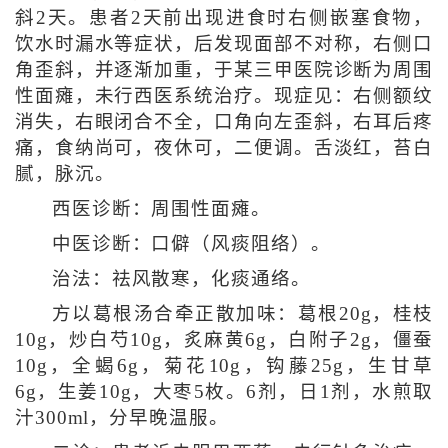
斜2天。患者2天前出现进食时右侧嵌塞食物，
饮水时漏水等症状，后发现面部不对称，右侧口
角歪斜，并逐渐加重，于某三甲医院诊断为周围
性面瘫，未行西医系统治疗。现症见：右侧额纹
消失，右眼闭合不全，口角向左歪斜，右耳后疼
痛，食纳尚可，夜休可，二便调。舌淡红，苔白
腻，脉沉。
西医诊断：周围性面瘫。
中医诊断：口僻（风痰阻络）。
治法：祛风散寒，化痰通络。
方以葛根汤合牵正散加味：葛根20g，桂枝
10g，炒白芍10g，炙麻黄6g，白附子2g，僵蚕
10g，全蝎6g，菊花10g，钩藤25g，生甘草
6g，生姜10g，大枣5枚。6剂，日1剂，水煎取
汁300ml，分早晚温服。