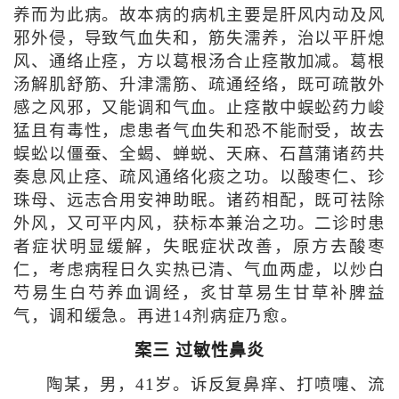
养而为此病。故本病的病机主要是肝风内动及风
邪外侵，导致气血失和，筋失濡养，治以平肝熄
风、通络止痉，方以葛根汤合止痉散加减。葛根
汤解肌舒筋、升津濡筋、疏通经络，既可疏散外
感之风邪，又能调和气血。止痉散中蜈蚣药力峻
猛且有毒性，虑患者气血失和恐不能耐受，故去
蜈蚣以僵蚕、全蝎、蝉蜕、天麻、石菖蒲诸药共
奏息风止痉、疏风通络化痰之功。以酸枣仁、珍
珠母、远志合用安神助眠。诸药相配，既可祛除
外风，又可平内风，获标本兼治之功。二诊时患
者症状明显缓解，失眠症状改善，原方去酸枣
仁，考虑病程日久实热已清、气血两虚，以炒白
芍易生白芍养血调经，炙甘草易生甘草补脾益
气，调和缓急。再进14剂病症乃愈。
案三 过敏性鼻炎
陶某，男，41岁。诉反复鼻痒、打喷嚏、流