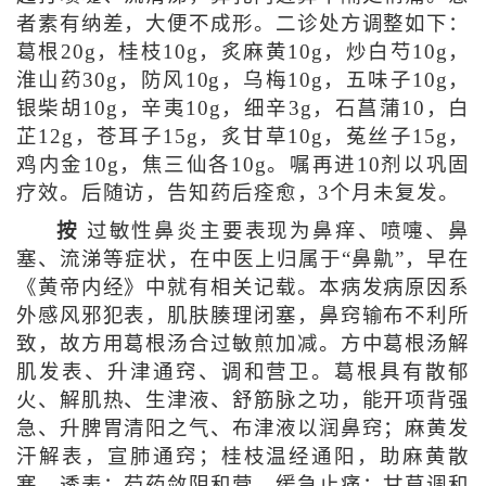
者素有纳差，大便不成形。二诊处方调整如下：
葛根20g，桂枝10g，炙麻黄10g，炒白芍10g，
淮山药30g，防风10g，乌梅10g，五味子10g，
银柴胡10g，辛夷10g，细辛3g，石菖蒲10，白
芷12g，苍耳子15g，炙甘草10g，菟丝子15g，
鸡内金10g，焦三仙各10g。嘱再进10剂以巩固
疗效。后随访，告知药后痊愈，3个月未复发。
按
过敏性鼻炎主要表现为鼻痒、喷嚏、鼻
塞、流涕等症状，在中医上归属于“鼻鼽”，早在
《黄帝内经》中就有相关记载。本病发病原因系
外感风邪犯表，肌肤腠理闭塞，鼻窍输布不利所
致，故方用葛根汤合过敏煎加减。方中葛根汤解
肌发表、升津通窍、调和营卫。葛根具有散郁
火、解肌热、生津液、舒筋脉之功，能开项背强
急、升脾胃清阳之气、布津液以润鼻窍；麻黄发
汗解表，宣肺通窍；桂枝温经通阳，助麻黄散
寒、透表；芍药敛阴和营，缓急止痛；甘草调和