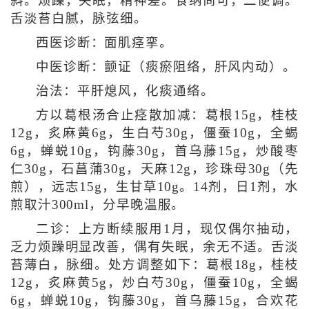
斜。烦躁，失眠，精神差。食纳尚可，二便调。
舌淡苔白腻，脉弦细。
西医诊断：面肌痉挛。
中医诊断：颤证（痰瘀阻络，肝风内动）。
治法：平肝熄风，化痰通络。
方以葛根汤合止痉散加减：葛根15g，桂枝
12g，炙麻黄6g，生白芍30g，僵蚕10g，全蝎
6g，蝉蜕10g，钩藤30g，首乌藤15g，炒酸枣
仁30g，石菖蒲30g，天麻12g，珍珠母30g（先
煎），远志15g，生甘草10g。14剂，日1剂，水
煎取汁300ml，分早晚温服。
二诊：上方断续服用1月，现仅偶尔抽动，
乏力烦躁明显改善，偶有失眠，余无不适。舌淡
苔薄白，脉细。处方调整如下：葛根18g，桂枝
12g，炙麻黄5g，炒白芍30g，僵蚕10g，全蝎
6g，蝉蜕10g，钩藤30g，首乌藤15g，合欢花