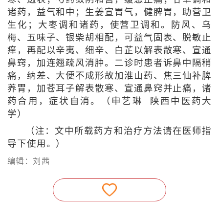
诸药，益气和中；生姜宣胃气，健脾胃，助营卫
生化；大枣调和诸药，使营卫调和。防风、乌
梅、五味子、银柴胡相配，可益气固表、脱敏止
痒，再配以辛夷、细辛、白芷以解表散寒、宣通
鼻窍，加连翘疏风消肿。二诊时患者诉鼻中隔稍
痛，纳差、大便不成形故加淮山药、焦三仙补脾
养胃，加苍耳子解表散寒、宣通鼻窍并止痛，诸
药合用，症状自消。（申艺琳 陕西中医药大
学）
（注：文中所载药方和治疗方法请在医师指
导下使用。）
编辑：刘茜