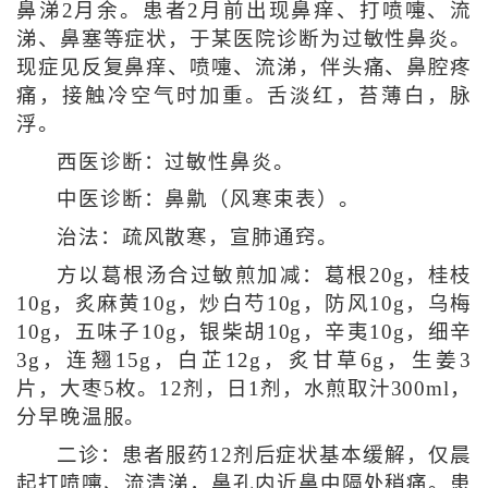
鼻涕2月余。患者2月前出现鼻痒、打喷嚏、流
涕、鼻塞等症状，于某医院诊断为过敏性鼻炎。
现症见反复鼻痒、喷嚏、流涕，伴头痛、鼻腔疼
痛，接触冷空气时加重。舌淡红，苔薄白，脉
浮。
西医诊断：过敏性鼻炎。
中医诊断：鼻鼽（风寒束表）。
治法：疏风散寒，宣肺通窍。
方以葛根汤合过敏煎加减：葛根20g，桂枝
10g，炙麻黄10g，炒白芍10g，防风10g，乌梅
10g，五味子10g，银柴胡10g，辛夷10g，细辛
3g，连翘15g，白芷12g，炙甘草6g，生姜3
片，大枣5枚。12剂，日1剂，水煎取汁300ml，
分早晚温服。
二诊：患者服药12剂后症状基本缓解，仅晨
起打喷嚏、流清涕，鼻孔内近鼻中隔处稍痛。患