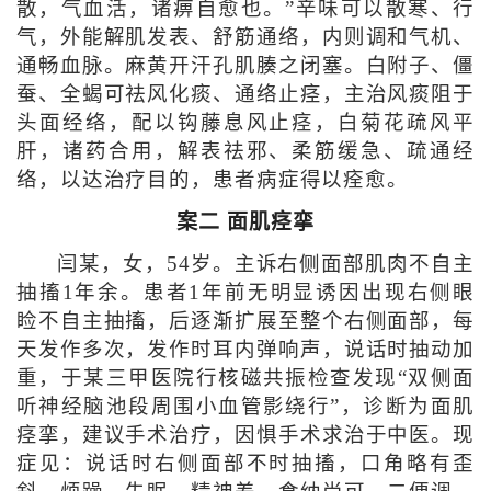
散，气血活，诸痹自愈也。”辛味可以散寒、行
气，外能解肌发表、舒筋通络，内则调和气机、
通畅血脉。麻黄开汗孔肌腠之闭塞。白附子、僵
蚕、全蝎可祛风化痰、通络止痉，主治风痰阻于
头面经络，配以钩藤息风止痉，白菊花疏风平
肝，诸药合用，解表祛邪、柔筋缓急、疏通经
络，以达治疗目的，患者病症得以痊愈。
案二 面肌痉挛
闫某，女，54岁。主诉右侧面部肌肉不自主
抽搐1年余。患者1年前无明显诱因出现右侧眼
睑不自主抽搐，后逐渐扩展至整个右侧面部，每
天发作多次，发作时耳内弹响声，说话时抽动加
重，于某三甲医院行核磁共振检查发现“双侧面
听神经脑池段周围小血管影绕行”，诊断为面肌
痉挛，建议手术治疗，因惧手术求治于中医。现
症见：说话时右侧面部不时抽搐，口角略有歪