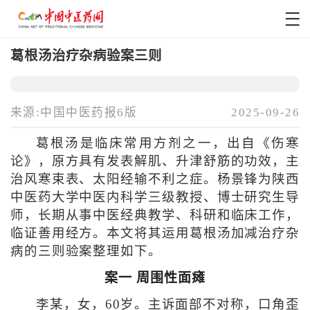
葛根汤治疗杂病验案三则
来源:中国中医药报6版
2025-09-26
葛根汤是临床常用方剂之一，出自《伤寒
论》，原方具有发表解肌、升津舒筋的功效，主
治风寒束表、太阳经输不利之症。杨景锋为陕西
中医药大学中医内科学三级教授、博士研究生导
师，长期从事中医经典教学、科研和临床工作，
临证善用经方。本文将其运用葛根汤加减治疗杂
病的三则验案整理如下。
案一 周围性面瘫
李某，女，60岁。主诉面部不对称，口角歪