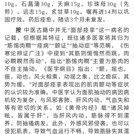
10g，石菖蒲30g，天麻15g，珍珠母30g（先
煎），远志15g，炙甘草10g。嘱再进14剂以巩
固疗效。药后痊愈，随访3个月未复发。
按
中医古籍中并无“面部痉挛”这一病名的
记载，但根据其特征，既往诸多医家将其归为
“筋惕肉瞤”“痉病”“颤证”“抽动症”等范畴。《伤
寒论辨证广注》中提到“其筋则惕惕然而跳，肉
必瞤瞤然而动”，指出“筋惕肉瞤”主要为筋肉的
不自主抽动。《医学纲目》指出：“颤，摇也。
振，动也。风火相乘，动摇之象，比之瘛疭，其
势为缓。”对面部痉挛表现出的肌肉颤动等症状
的认识较为准确。中医学认为面肌抽动的病因病
机较为复杂，与风邪客肺、肝风内动、气血失和
等有密切的关系。如《黄帝内经》载“诸风掉
眩，皆属于肝”，当肝风内动，筋脉得不到濡
养，则抽搐病发。此外，外感风邪侵袭，也可以
侵犯肌表，导致气血运行不畅，导致筋脉失其濡