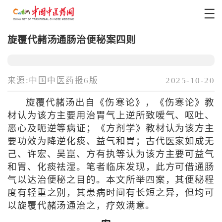
旋覆代赭汤通肠治便秘案四则
来源:中国中医药报6版
2025-10-20
旋覆代赭汤出自《伤寒论》，《伤寒论》教
材认为该方主要用治胃气上逆所致嗳气、呕吐、
恶心及呃逆等病证；《方剂学》教材认为该方主
要功效为降逆化痰、益气和胃；古代医家如成无
己、许宏、吴崑、方有执等认为该方主要可益气
和胃、化痰祛湿。笔者临床发现，此方可借通肠
气以达治便秘之目的。本文所举四案，其便秘程
度有轻重之别，其患病时间有长短之异，但均可
以旋覆代赭汤通治之，疗效满意。