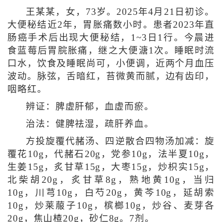
王某某，女，73岁。2025年4月21日初诊。
大便秘结近2年，胃胀痛数小时。患者2023年直
肠癌手术后出现大便秘结，1~3日1行。今晨进
食蓝莓后胃脘胀痛，继之大便溏1次。睡眠时流
口水，饮食及睡眠尚可，小便调，近两个月血压
波动。脉弦，舌暗红，苔微黄而腻，边有齿印，
咽略红。
辨证：脾虚肝郁，血虚而瘀。
治法：健脾祛湿，疏肝养血。
方投旋覆代赭汤、四逆散合四物汤加减：旋
覆花10g，代赭石20g，党参10g，法半夏10g，
生姜15g，炙甘草15g，大枣15g，炒枳实15g，
北柴胡20g，炙甘草8g，熟地黄10g，当归
10g，川芎10g，白芍20g，黄芩10g，延胡索
10g，炒莱菔子10g，槟榔10g，炒谷、麦芽各
20g，焦山楂20g，砂仁8g。7剂。