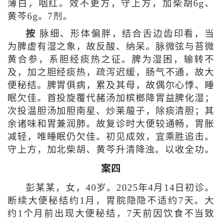
薄白，咽红。效不更方，守上方，加柴胡6g、
黄芩6g。7剂。
按
脉细、形体偏胖，结合舌边齿印看，当
为脾虚有湿之象，故反酸、纳呆。脉微弦与苔微
黄合参，系胆经痰热之征。脾为湿困，输转不
及，加之胆经痰热，疏泻迟缓，肠气不通，故大
便秘结。脾胃俱病，累及其母，故偶尔心悸、睡
眠欠佳。首投旋覆代赭汤加槟榔降胃益脾化湿；
次投温胆汤加胆南星、炒莱菔子，除痰清胆；其
余诸味和胃兼润肺。故复诊时大便较通畅，胃胀
减轻，唯睡眠仍欠佳。初见成效，宜乘胜追击。
守上方，加北柴胡、黄芩升清降浊。以收全功。
案四
彭某某，女，40岁。2025年4月14日初诊。
断续大便秘结约1月，胃脘隐隐不适约7天。大
约1个月前出现大便秘结，7天前因饮食不当致