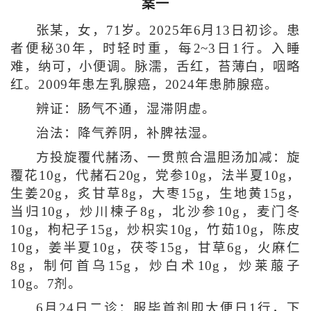
案一
张某，女，71岁。2025年6月13日初诊。患
者便秘30年，时轻时重，每2~3日1行。入睡
难，纳可，小便调。脉濡，舌红，苔薄白，咽略
红。2009年患左乳腺癌，2024年患肺腺癌。
辨证：肠气不通，湿滞阴虚。
治法：降气养阴，补脾祛湿。
方投旋覆代赭汤、一贯煎合温胆汤加减：旋
覆花10g，代赭石20g，党参10g，法半夏10g，
生姜20g，炙甘草8g，大枣15g，生地黄15g，
当归10g，炒川楝子8g，北沙参10g，麦门冬
10g，枸杞子15g，炒枳实10g，竹茹10g，陈皮
10g，姜半夏10g，茯苓15g，甘草6g，火麻仁
8g，制何首乌15g，炒白术10g，炒莱菔子
10g。7剂。
6月24日二诊：服毕首剂即大便日1行，下