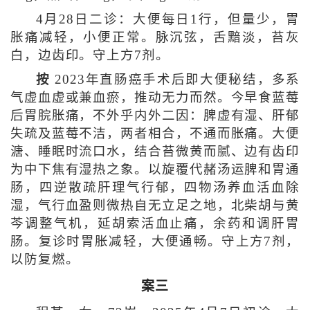
4月28日二诊：大便每日1行，但量少，胃
胀痛减轻，小便正常。脉沉弦，舌黯淡，苔灰
白，边齿印。守上方7剂。
按
2023年直肠癌手术后即大便秘结，多系
气虚血虚或兼血瘀，推动无力而然。今早食蓝莓
后胃脘胀痛，不外乎内外二因：脾虚有湿、肝郁
失疏及蓝莓不洁，两者相合，不通而胀痛。大便
溏、睡眠时流口水，结合苔微黄而腻、边有齿印
为中下焦有湿热之象。以旋覆代赭汤运脾和胃通
肠，四逆散疏肝理气行郁，四物汤养血活血除
湿，气行血盈则微热自无立足之地，北柴胡与黄
芩调整气机，延胡索活血止痛，余药和调肝胃
肠。复诊时胃胀减轻，大便通畅。守上方7剂，
以防复燃。
案三