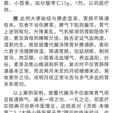
蓉、小茴香，加炒酸枣仁15g。7剂。以巩固疗
效。
按
此例大便秘结与脾虚湿滞、胃肠不降通
有关。饮食不当伤脾胃，脾气下陷则腹泻，胃气
上逆则呕吐。升降紊乱，气机郁滞则胃脘隐隐不
适，累及其母则睡眠欠佳。脉舌足证气血两虚，
湿邪内生。故投旋覆代赭汤降胃补脾通肠，香砂
六君子汤健脾除湿、降通胃肠，加延胡索、制何
首乌、肉苁蓉、小茴香活血理气、养血温阳，炒
谷、麦芽及焦山楂调和肝胃。复诊时不仅胃肠降
通基本正常，而且两月未至的月经姗姗来迟，竟
收意外之功。说明月经正常与否与多气多血的胃
关系密切。
以上案例说明，旋覆代赭汤不仅能降胃气而
且能通肠气，虽系一得之功、一孔之见，但医疗
实践确可创新中医理论，这既是对《灵枢·本输
第二》“大肠小肠皆属于胃”理论的临床验证，也