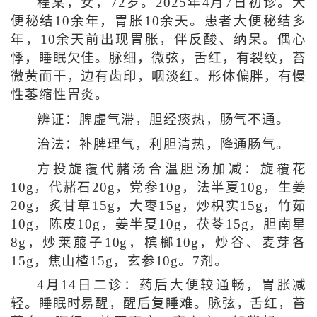
程某，女，72岁。2025年4月7日初诊。大
便秘结10余年，胃胀10余天。患者大便秘结多
年，10余天前出现胃胀，伴反酸、纳呆。偶心
悸，睡眠欠佳。脉细，微弦，舌红，有裂纹，苔
微黄而干，边有齿印，咽淡红。形体偏胖，有慢
性萎缩性胃炎。
辨证：脾虚气滞，胆经痰热，肠气不通。
治法：补脾理气，利胆清热，降通肠气。
方投旋覆代赭汤合温胆汤加减：旋覆花
10g，代赭石20g，党参10g，法半夏10g，生姜
20g，炙甘草15g，大枣15g，炒枳实15g，竹茹
10g，陈皮10g，姜半夏10g，茯苓15g，胆南星
8g，炒莱菔子10g，槟榔10g，炒谷、麦芽各
15g，焦山楂15g，玄参10g。7剂。
4月14日二诊：药后大便较通畅，胃胀减
轻。睡眠时易醒，醒后复睡难。脉弦，舌红，苔