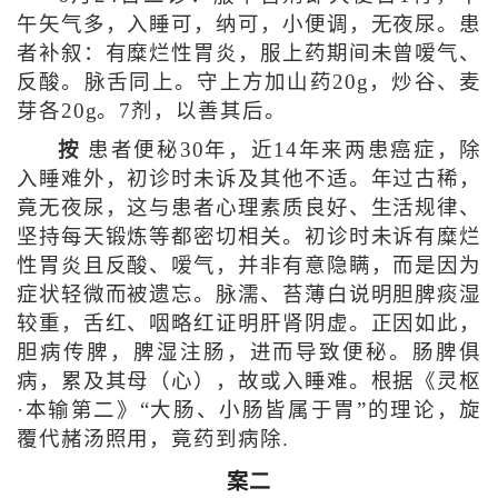
午矢气多，入睡可，纳可，小便调，无夜尿。患
者补叙：有糜烂性胃炎，服上药期间未曾嗳气、
反酸。脉舌同上。守上方加山药20g，炒谷、麦
芽各20g。7剂，以善其后。
按
患者便秘30年，近14年来两患癌症，除
入睡难外，初诊时未诉及其他不适。年过古稀，
竟无夜尿，这与患者心理素质良好、生活规律、
坚持每天锻炼等都密切相关。初诊时未诉有糜烂
性胃炎且反酸、嗳气，并非有意隐瞒，而是因为
症状轻微而被遗忘。脉濡、苔薄白说明胆脾痰湿
较重，舌红、咽略红证明肝肾阴虚。正因如此，
胆病传脾，脾湿注肠，进而导致便秘。肠脾俱
病，累及其母（心），故或入睡难。根据《灵枢
·本输第二》“大肠、小肠皆属于胃”的理论，旋
覆代赭汤照用，竟药到病除.
案二