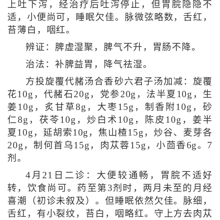
上吐下泻，经治疗后吐泻停止，但胃脘隐隐不
适，小便尚可，睡眠欠佳。脉微弦略数，舌红，
苔薄白，咽红。
辨证：脾虚湿聚，脾气不升，胃肠不降。
治法：补脾益胃，降气祛湿。
方投旋覆代赭汤合香砂六君子汤加减：旋覆
花10g，代赭石20g，党参20g，法半夏10g，生
姜10g，炙甘草8g，大枣15g，制香附10g，砂
仁8g，茯苓10g，炒白术10g，陈皮10g，姜半
夏10g，延胡索10g，焦山楂15g，炒谷、麦芽各
20g，制何首乌15g，肉苁蓉15g，小茴香6g。7
剂。
4月21日二诊：大便较通畅，胃脘不适好
转，饮食尚可。药至第3剂时，两月未至的月经
喜潮（初诊未叙及）。但睡眠依然欠佳。脉细，
舌红，有小裂纹，苔白，咽略红。守上方去肉苁