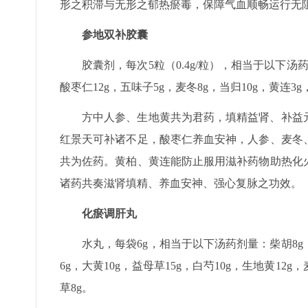
形之积滞与无形之郁热瘀毒，保障气血顺畅运行无
参地双补胶囊
胶囊剂，每次5粒（0.4g/粒），相当于以下汤药
酸枣仁12g，五味子5g，麦冬8g，当归10g，黄连3g
方中人参、生地黄共为君药，填精益肾、补益
红景天可补诸不足，酸枣仁养血安神，人参、麦冬
共为佐药。黄柏、黄连能防止服用滋补药物助热化
诸药共奏滋肾填精、养血安神、强心复脉之功效。
化瘀调肝丸
水丸，每袋6g，相当于以下汤药剂量：柴胡8g，川
6g，大黄10g，益母草15g，白芍10g，生地黄12g，
草8g。