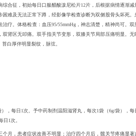
为肾病综合征，初始每日口服醋酸泼尼松片12片，后根据病情逐渐减
、起步困难及无法正常下蹲，经影像学检查诊断为双侧股骨头坏死。
疗。体格检查：血压95/55mmHg，神志清楚，精神尚可。双
，双肾区无叩痛。双手指关节变形，双膝关节局部压痛明显。无
，苔白厚伴明显裂纹，脉弦。
袋），每日1次。予中药制剂温阳滋肾丸，每次1袋（6g/袋），每
每日1次。
三个月，患者症状改善不明显；治疗四个月后，髋关节疼痛显著