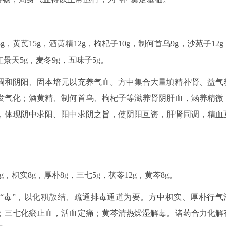
黄芪15g，酒黄精12g，枸杞子10g，制何首乌9g，沙苑子12g
红景天5g，麦冬9g，五味子5g。
调和阴阳、固本培元以充养气血。方中集合大量填精补肾、益气
发气化；酒黄精、制何首乌、枸杞子等滋养肾阴肝血，涵养精微
，体现阴中求阳、阳中求阴之旨，使阴阳互资，肝肾同调，精血
枳实8g，厚朴8g，三七5g，茯苓12g，黄芩8g。
“毒”，以化积散结、疏通排毒通道为要。方中枳实、厚朴行气
；三七化瘀止血，活血定痛；黄芩清热燥湿解毒。诸药合力化解