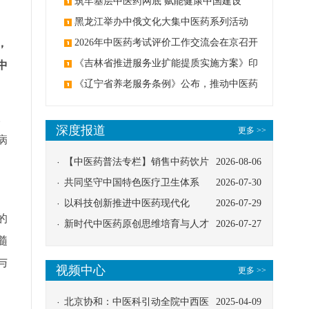
筑牢基层中医药网底 赋能健康中国建设
黑龙江举办中俄文化大集中医药系列活动
，
2026年中医药考试评价工作交流会在京召开
《吉林省推进服务业扩能提质实施方案》印
中
发：创建中医类国家医学中心
《辽宁省养老服务条例》公布，推动中医药
与养老融合发展
。
深度报道
更多 >>
病
【中医药普法专栏】销售中药饮片
2026-08-06
应告知煎服方法及注意事项
共同坚守中国特色医疗卫生体系
2026-07-30
以科技创新推进中医药现代化
2026-07-29
的
新时代中医药原创思维培育与人才
2026-07-27
髓
发展路径探索
与
视频中心
更多 >>
北京协和：中医科引动全院中西医
2025-04-09