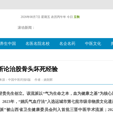
2026年08月7日 星期五
农历丙午年 今日
立秋
滚动新闻：
养生中国
名医名院名校
名企名药
中医文化
断论治股骨头坏死经验
来源：中国中医药报6版
作者：姚朝辉
登贵先生创立。该流派以“气为生命之本，血为健康之基”为核心
2023年，“姚氏气血疗法”入选运城市第七批市级非物质文化遗
流派”被山西省卫生健康委员会列入首批三晋中医学术流派；202