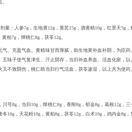
阻。
剂量：人参7g，生地黄12g，黄芪15g，酒黄精10g，红景天5g，
，黄柏7g，燀桃仁8g，茯苓12g。
元气、充盈气血。黄精味甘而厚腻，助生地黄补血补阴，为臣药
、五味子使气复津生、汗止阴存，当归补血养血、活血化瘀，以
火又不致阴伤，桃仁助当归行气活血，茯苓渗湿，以上共为使药
芎8g，当归10g，燀桃仁8g，香附8g，郁金8g，葛根12g，三
麦冬10g，天花粉10g，黄柏8g，茯苓12g，白术10g，鸡内金8g，