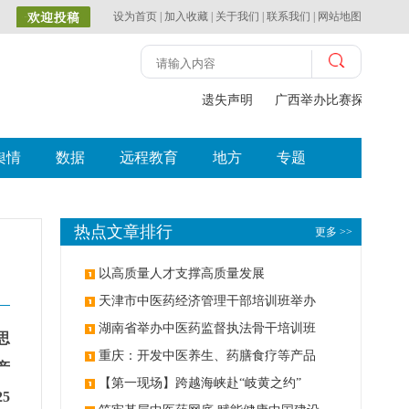
设为首页
|
加入收藏
|
关于我们
|
联系我们
|
网站地图
遗失声明
广西举办比赛探索中（壮
舆情
数据
远程教育
地方
专题
热点文章排行
更多 >>
以高质量人才支撑高质量发展
天津市中医药经济管理干部培训班举办
湖南省举办中医药监督执法骨干培训班
思
重庆：开发中医养生、药膳食疗等产品
产
【第一现场】跨越海峡赴“岐黄之约”
5