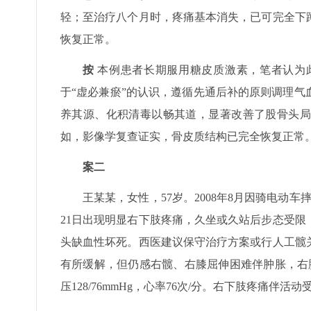
轻；至治疗八个月时，疼痛基本消失，已可完全下
恢复正常。
按
本例患者长期服用糖皮质激素，笔者认为
于“虚必兼瘀”的认识，遵循先通后补的原则调理
养其源、化积清毒以畅其道，显著改善了股骨头局
如，影像学复查证实，骨皮质结构已完全恢复正常
案二
王某某，女性，57岁。2008年8月因骑电动
21日出现明显右下肢疼痛，久坐或久站后步态受
头缺血性坏死。西医建议保守治疗方案或行人工髋
有所缓解，但仍感右髋、右膝屈伸困难伴肿胀，右脚
压128/76mmHg，心率76次/分。右下肢疼痛