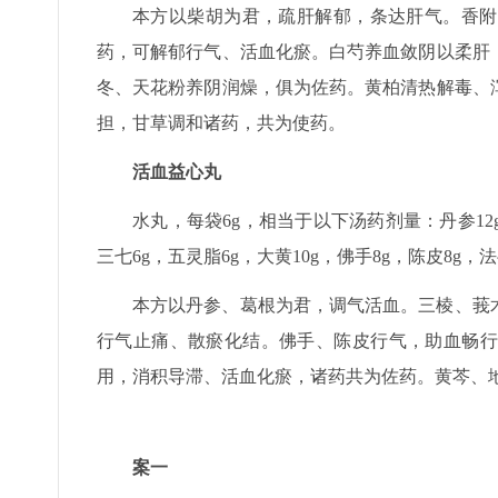
本方以柴胡为君，疏肝解郁，条达肝气。香附
药，可解郁行气、活血化瘀。白芍养血敛阴以柔肝
冬、天花粉养阴润燥，俱为佐药。黄柏清热解毒、
担，甘草调和诸药，共为使药。
活血益心丸
水丸，每袋6g，相当于以下汤药剂量：丹参12g，
三七6g，五灵脂6g，大黄10g，佛手8g，陈皮8g，法
本方以丹参、葛根为君，调气活血。三棱、莪
行气止痛、散瘀化结。佛手、陈皮行气，助血畅行
用，消积导滞、活血化瘀，诸药共为佐药。黄芩、
案一