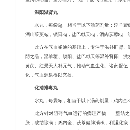
温阳滋肾丸
水丸，每袋6g，相当于以下汤药剂量：淫羊藿8g，
酒山茱萸9g，锁阳8g，盐巴戟天8g，酒肉苁蓉8g，
此方在气血畅通的基础上，专注于滋补肝肾、
阴之品，淫羊藿、锁阳、盐巴戟天等温补肾阳，激
黄芪、红景天大补元气，推动气血生化。诸药配伍
化，气血源泉得以充盈。
化清排毒丸
水丸，每袋6g，相当于以下汤药剂量：鸡内金8g，
此方针对阻碍气血运行的病理产物——壅结之
胀，破结除满；鸡内金、茯苓健脾消积，利湿化痰