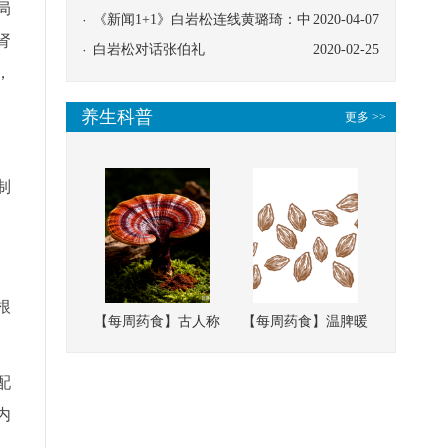
局
协同
《新闻1+1》白岩松连线黄璐琦：中
2020-04-07
肾
医救治的临床效果
白岩松对话张伯礼
2020-02-25
，
养生科普
更多 >>
制
根
【每周药食】古人称
【每周药食】温脾暖
它为“仙草”，滋补强
肾、固精缩尿，这味
壮、培本固元
南方本草的种子，药
配
食同源有讲究
内