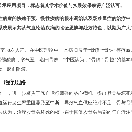
传承应用项目，标志着其学术价值与实践效果获得广泛认可。
急性病症的快速干预、慢性疾病的根本调治以及疑难重症的治疗中
系统展示其从气血论治疾病的临证思辨与处方特色，以期为广大
至50岁人群。在中医理论中，本病归属于“骨痹”“骨蚀”等范畴
髓酸痛，寒气至，名曰骨痹。”中医认为，“骨痹”“骨蚀”的基本
毒、瘀血阻滞。
治疗思路
础上，进一步聚焦于气血运行障碍的核心病机，提出股骨头坏死
血运行发生严重阻滞乃至中断，导致气血供应绝对不足，骨与骨
法认为，治疗股骨头坏死的核心在于恢复股骨头局部的气血灌注