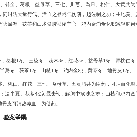
、郁金、葛根、益母草、三七、川芎、当归、桃仁、大黄共为
，同时防大量行气、活血之品耗气伤阴，起佐制之功；生地黄、
泻火燥湿，茯苓和白术健脾祛湿宁心，鸡内金消食化积减轻脾胃
葛根12g，三棱8g，莪术8g，红花8g，益母草15g，燀桃仁8g
半夏6g，茯苓12g，山楂10g，鸡内金8g，黄芩8g，地骨皮12g。
术、桃仁、红花、三七、益母草、五灵脂共为臣药，可活血化瘀
；法半夏、茯苓化痰湿浊气，解胸中痰浊之痹；山楂和鸡内金
地骨皮可清热凉血，为使药。
验案举隅