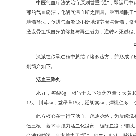
中医气血疗法的治疗原则首重“通”，即运用
部的气血瘀滞，化解气滞血断之困局。继而着眼于
填髓等法，促进气血源源不断地濡养骨与骨髓，修
激发骨组织自身的修复与再生潜力，逆转坏死进程
流派在传承过程中总结了诸多验方，并形成了
剂简介如下。
活血三降丸
水丸，每袋6g，相当于以下汤药剂量：大黄10g
12g，川芎8g，益母草15g，延胡索8g，燀桃仁8g，
此方核心在于行气活血、疏通脉络，为后续滋
伍三棱、莪术等强力活血化瘀药，破除血瘀；辅以
金消积助运。全方着力于“通”，使气行血活，脉络