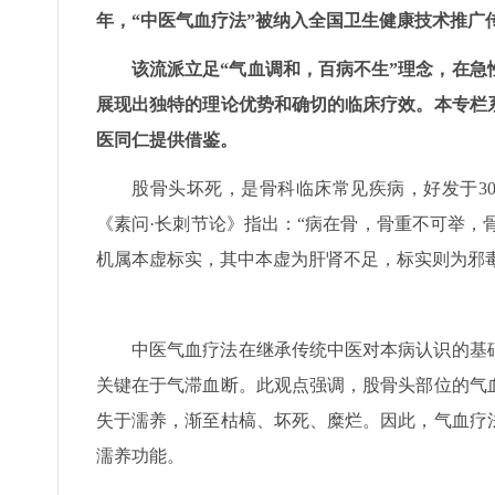
年，“中医气血疗法”被纳入全国卫生健康技术推广
该流派立足“气血调和，百病不生”理念，在
展现出独特的理论优势和确切的临床疗效。本专栏
医同仁提供借鉴。
股骨头坏死，是骨科临床常见疾病，好发于30
《素问·长刺节论》指出：“病在骨，骨重不可举，骨
机属本虚标实，其中本虚为肝肾不足，标实则为邪
中医气血疗法在继承传统中医对本病认识的基
关键在于气滞血断。此观点强调，股骨头部位的气
失于濡养，渐至枯槁、坏死、糜烂。因此，气血疗
濡养功能。