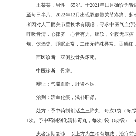
王某某，男性，65岁。于2021年11月确诊
至每日半片。2022年12月出现双侧髋关节疼痛
者因对人工髋关节置换术有顾虑，寻求中医气血疗法治
呼吸音清，心律齐，心音有力。腹软，全腹无压痛
烟、饮酒史。睡眠正常，二便无特殊异常。舌质红
西医诊断：双侧股骨头坏死。
中医诊断：骨痹。
辨证：气滞血断，肝肾不足。
治则：活血化瘀，滋补肝肾。
处方：予中药制剂活血三降丸，每次1袋（6g/
1次。予中药制剂化清排毒丸，每次1袋（6g/袋），
患者定期复诊，以上方为主稍有加减，治疗前