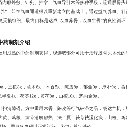
中药内服外敷、针灸、推拿、气血导引术等多种手段，疏通股骨头
“养”，即在气血通道得以重新建立的基础上，通过益气养血、补
复受损组织。最终目标是达成“以血养骨，以血生骨”的良性循环
。
中药制剂介绍
应用成熟的中药制剂获得，现选取部分可用于治疗股骨头坏死的
，三棱8g，莪术8g，木香5g，陈皮8g，郁金9g，厚朴9g，葛
法半夏4g，茯苓12g，黄芩8g，山楂10g，鸡内金8g。
补扫清障碍。方中重用木香、陈皮等行气破滞之品，畅达气机；
大黄、葛根、黄芩清解郁热，法半夏、茯苓祛湿化痰，山楂、鸡
得畅，周身气血得以正常运行，为“补”奠定基础。