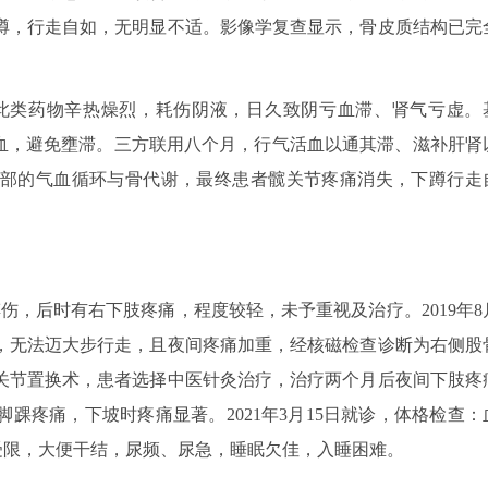
蹲，行走自如，无明显不适。影像学复查显示，骨皮质结构已完
此类药物辛热燥烈，耗伤阴液，日久致阴亏血滞、肾气亏虚。
气血，避免壅滞。三方联用八个月，行气活血以通其滞、滋补肝肾
部的气血循环与骨代谢，最终患者髋关节疼痛消失，下蹲行走
。
车摔伤，后时有右下肢疼痛，程度较轻，未予重视及治疗。2019年8
限，无法迈大步行走，且夜间疼痛加重，经核磁检查诊断为右侧股
关节置换术，患者选择中医针灸治疗，治疗两个月后夜间下肢疼
踝疼痛，下坡时疼痛显著。2021年3月15日就诊，体格检查：
伴活动受限，大便干结，尿频、尿急，睡眠欠佳，入睡困难。