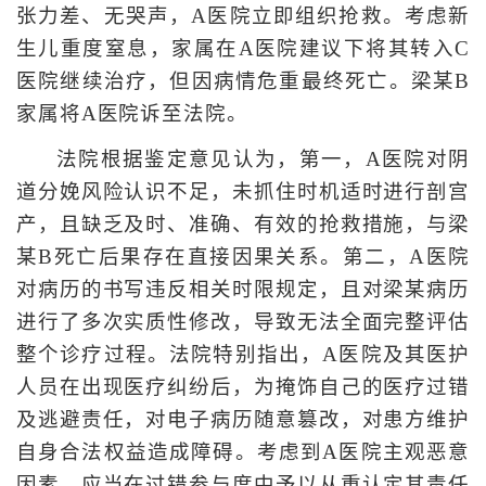
张力差、无哭声，A医院立即组织抢救。考虑新
生儿重度窒息，家属在A医院建议下将其转入C
医院继续治疗，但因病情危重最终死亡。梁某B
家属将A医院诉至法院。
法院根据鉴定意见认为，第一，A医院对阴
道分娩风险认识不足，未抓住时机适时进行剖宫
产，且缺乏及时、准确、有效的抢救措施，与梁
某B死亡后果存在直接因果关系。第二，A医院
对病历的书写违反相关时限规定，且对梁某病历
进行了多次实质性修改，导致无法全面完整评估
整个诊疗过程。法院特别指出，A医院及其医护
人员在出现医疗纠纷后，为掩饰自己的医疗过错
及逃避责任，对电子病历随意篡改，对患方维护
自身合法权益造成障碍。考虑到A医院主观恶意
因素，应当在过错参与度中予以从重认定其责任