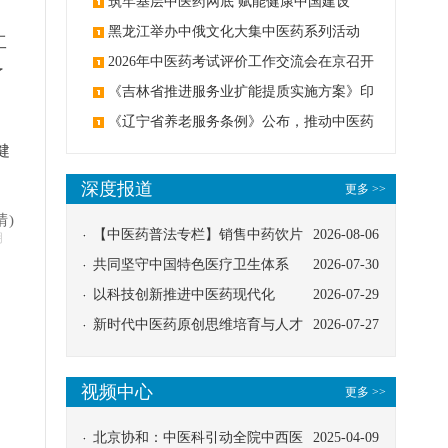
筑牢基层中医药网底 赋能健康中国建设
黑龙江举办中俄文化大集中医药系列活动
工
2026年中医药考试评价工作交流会在京召开
了
《吉林省推进服务业扩能提质实施方案》印
发：创建中医类国家医学中心
《辽宁省养老服务条例》公布，推动中医药
健
与养老融合发展
深度报道
更多 >>
晴)
【中医药普法专栏】销售中药饮片
2026-08-06
明
应告知煎服方法及注意事项
共同坚守中国特色医疗卫生体系
2026-07-30
以科技创新推进中医药现代化
2026-07-29
新时代中医药原创思维培育与人才
2026-07-27
发展路径探索
视频中心
更多 >>
北京协和：中医科引动全院中西医
2025-04-09