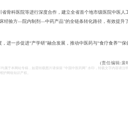
川省骨科医院等进行深度合作，建立全省首个地市级医院中医人
床经验方—院内制剂—中药产品”的全链条转化路径，有效提升
，进一步促进“产学研”融合发展，推动中医药与“食疗食养”“保
(责任编辑:裴
容均属于本网站专稿，如需转载图片请保留 “中国中医药网” 水印，转载文字内容请注
维护网络知识产权。