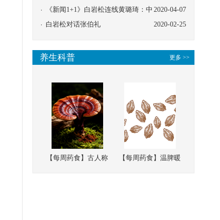
协同
《新闻1+1》白岩松连线黄璐琦：中
2020-04-07
医救治的临床效果
白岩松对话张伯礼
2020-02-25
养生科普
更多 >>
【每周药食】古人称
【每周药食】温脾暖
它为“仙草”，滋补强
肾、固精缩尿，这味
壮、培本固元
南方本草的种子，药
食同源有讲究