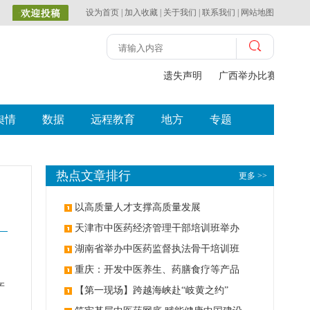
设为首页
|
加入收藏
|
关于我们
|
联系我们
|
网站地图
遗失声明
广西举办比赛探索中
舆情
数据
远程教育
地方
专题
热点文章排行
更多 >>
以高质量人才支撑高质量发展
天津市中医药经济管理干部培训班举办
湖南省举办中医药监督执法骨干培训班
重庆：开发中医养生、药膳食疗等产品
产
【第一现场】跨越海峡赴“岐黄之约”