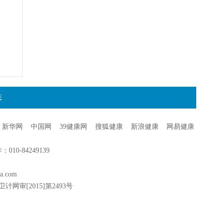
态
新华网
中国网
39健康网
搜狐健康
新浪健康
网易健康
0-84249139
a.com
卫计网审[2015]第2493号