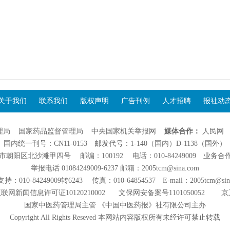
关于我们
联系我们
版权声明
广告刊例
人才招聘
报社动
理局
国家药品监督管理局
中央国家机关举报网
媒体合作：
人民网
国内统一刊号：CN11-0153 邮发代号：1-140（国内）D-1138（国外）
阳区北沙滩甲四号 邮编：100192 电话：010-84249009 业务合作：01
举报电话 01084249009-6237 邮箱：2005tcm@sina.com
：010-84249009转6243 传真：010-64854537 E-mail：2005tcm@sin
联网新闻信息许可证10120210002
文保网安备案号1101050052
京
国家中医药管理局主管 《中国中医药报》社有限公司主办
Copyright All Rights Reseved 本网站内容版权所有未经许可禁止转载