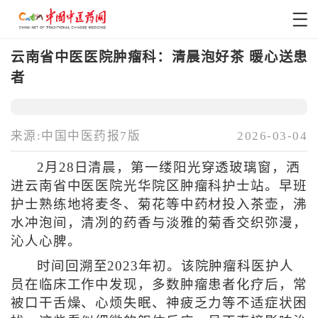
云南省中医医院肿瘤科：清晨泡好茶 暖心送患
者
来源:中国中医药报7版
2026-03-04
2月28日清晨，第一缕阳光穿透玻璃窗，洒
进云南省中医医院光华院区肿瘤科护士站。早班
护士熟练地将麦冬、菊花等中药材投入茶壶，沸
水冲泡间，清冽的药香与淡雅的菊香交织弥漫，
沁人心脾。
时间回溯至2023年初。该院肿瘤科医护人
员在临床工作中发现，多数肿瘤患者化疗后，常
被口干舌燥、心烦失眠、神疲乏力等不适症状困