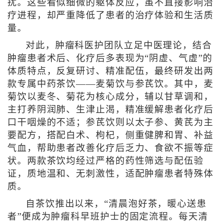
扰。这些看似细微的躯体反应，虽不直接影响治
疗进程，却严重降低了患者的治疗体验和生活质
量。
对此，肿瘤科医护团队立足中医理论，结合
肿瘤患者术后、化疗后多表现为“阴虚、气虚”的
体质特点，反复研讨、精准配伍，最终研发出两
款专属中药茶饮——麦菊饮与参芪饮。其中，麦
菊饮以麦冬、菊花为核心成分，辅以甘草调和，
主打养阴润肺、生津止渴，精准缓解患者化疗后
口干咽燥的不适；参芪饮则以太子参、黄芪为主
要配方，搭配白术、枸杞，侧重健脾和胃、补益
气血，帮助患者改善化疗后乏力、食欲不振等症
状。两款茶饮均经过严格的药性筛选与配伍验
证，质地温和、无刺激性，适配肿瘤患者特殊体
质。
自茶饮推出以来，“清晨泡好茶，暖心送患
者”便成为肿瘤科早班护士的固定流程。每天清