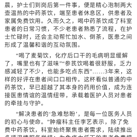
晨，护士们到岗后第一件事，便是精心泡制两大
壶温热的中药茶饮，端至患者休息区，供患者及
家属免费饮用。久而久之，喝中药茶饮成了科室
患者的日常习惯，不少老患者熟悉了流程，在护
士忙碌时，还会主动帮忙加水、倒茶，医患之间
形成了温馨和谐的互动氛围。
“喝了麦菊饮，化疗后口干的毛病明显缓解
了，嘴里也有了滋味”“参芪饮喝着很舒服，乏力
感减轻了不少，也能多吃点东西”……3年来，这
样的好评在患者间口口相传。这杯看似普通的中
药茶饮，早已超越了其本身的药用价值，成为连
接医患情谊的温情纽带，承载着医护人员对患者
的牵挂与守护。
“解决患者的‘急难愁盼’，是每一位医务人员
的初心与使命。”肿瘤科主任李艺表示，除了免
费中药茶饮，科室始终聚焦患者需求，陆续推出