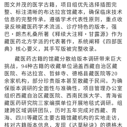
图文并茂的医学古籍，项目组优先选择插图完
整、标注清晰的布达拉宫馆藏本，确保临床技术
信息的完整传承。遵循学术代表性原则，重点收
录反映藏医药学术流派、诊疗特色的版本，强
巴・朗杰札桑所著《释续大注释・甘露源》作为
藏医药北方学派的代表著作，系统阐释《四部医
典》核心要义，其手写版被完整收录。
藏医药古籍的馆藏分散给版本调研带来巨大
挑战，94种古籍的收藏单位涵盖西藏自治区藏
医院、布达拉宫、哲蚌寺、德格县藏医院等20
余家机构，部分珍贵版本甚至散藏于民间。为确
保版本调研的全面性与准确性，项目管理办公室
组织西藏自治区藏医院、西南民族大学、青海省
藏医药研究院三家编撰单位开展地毯式调研。组
建跨区域调研团队，历时五年完成对西藏、青
海、四川等藏区主要古籍馆藏机构的实地走访，
核对古籍版本信息，发现《达莫秘诀》的德格木