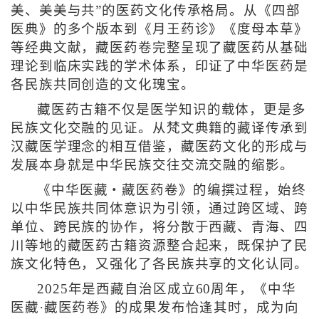
美、美美与共”的医药文化传承格局。从《四部
医典》的多个版本到《月王药诊》《度母本草》
等经典文献，藏医药卷完整呈现了藏医药从基础
理论到临床实践的学术体系，印证了中华医药是
各民族共同创造的文化瑰宝。
藏医药古籍不仅是医学知识的载体，更是多
民族文化交融的见证。从梵文典籍的藏译传承到
汉藏医学理念的相互借鉴，藏医药文化的形成与
发展本身就是中华民族交往交流交融的缩影。
《中华医藏・藏医药卷》的编撰过程，始终
以中华民族共同体意识为引领，通过跨区域、跨
单位、跨民族的协作，将分散于西藏、青海、四
川等地的藏医药古籍资源整合起来，既保护了民
族文化特色，又强化了各民族共享的文化认同。
2025年是西藏自治区成立60周年，《中华
医藏·藏医药卷》的成果发布恰逢其时，成为向