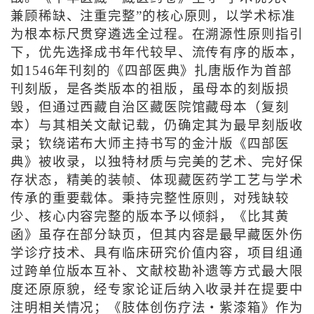
兼顾稀缺、注重完整”的核心原则，以学术标准
为根本标尺贯穿遴选全过程。在溯源性原则指引
下，优先选择成书年代较早、流传有序的版本，
如1546年刊刻的《四部医典》扎唐版作为首部
刊刻版，是各类版本的祖版，虽母本的刻版损
毁，但通过西藏自治区藏医院馆藏母本（复刻
本）与其相关文献记载，仍确定其为最早刻版收
录；钦绕诺布大师主持书写的金汁版《四部医
典》被收录，以独特材质与完美的艺术、完好保
存状态，精美的装帧、体现藏医药学工艺与学术
传承的重要载体。秉持完整性原则，对残缺较
少、核心内容完整的版本予以倾斜，《比其黄
函》虽存在部分缺页，但其内容是最早藏医外伤
学诊疗技术、具有临床研究价值内容，项目组通
过跨单位版本互补、文献校勘补遗等方式最大限
度还原原貌，经专家论证后纳入收录并在提要中
注明相关情况；《肢体创伤疗法・紫漆箱》作为