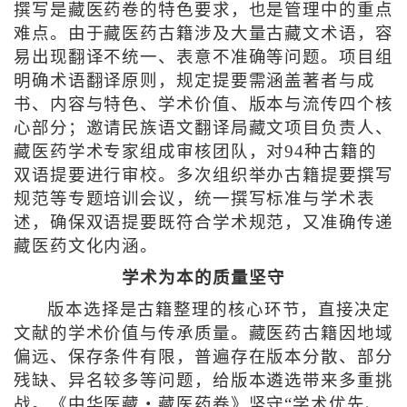
撰写是藏医药卷的特色要求，也是管理中的重点
难点。由于藏医药古籍涉及大量古藏文术语，容
易出现翻译不统一、表意不准确等问题。项目组
明确术语翻译原则，规定提要需涵盖著者与成
书、内容与特色、学术价值、版本与流传四个核
心部分；邀请民族语文翻译局藏文项目负责人、
藏医药学术专家组成审核团队，对94种古籍的
双语提要进行审校。多次组织举办古籍提要撰写
规范等专题培训会议，统一撰写标准与学术表
述，确保双语提要既符合学术规范，又准确传递
藏医药文化内涵。
学术为本的质量坚守
版本选择是古籍整理的核心环节，直接决定
文献的学术价值与传承质量。藏医药古籍因地域
偏远、保存条件有限，普遍存在版本分散、部分
残缺、异名较多等问题，给版本遴选带来多重挑
战。《中华医藏・藏医药卷》坚守“学术优先、