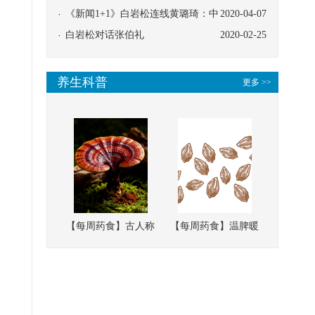
协同
《新闻1+1》白岩松连线黄璐琦：中
2020-04-07
医救治的临床效果
白岩松对话张伯礼
2020-02-25
养生科普
更多 >>
【每周药食】古人称
【每周药食】温脾暖
它为“仙草”，滋补强
肾、固精缩尿，这味
壮、培本固元
南方本草的种子，药
食同源有讲究