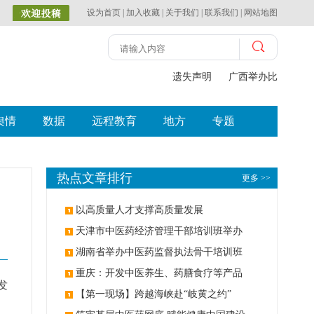
设为首页
|
加入收藏
|
关于我们
|
联系我们
|
网站地图
遗失声明
广西举办比赛探索
舆情
数据
远程教育
地方
专题
热点文章排行
更多 >>
以高质量人才支撑高质量发展
天津市中医药经济管理干部培训班举办
湖南省举办中医药监督执法骨干培训班
重庆：开发中医养生、药膳食疗等产品
发
【第一现场】跨越海峡赴“岐黄之约”