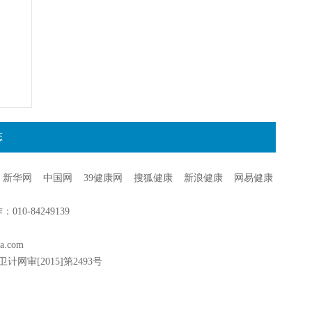
态
新华网
中国网
39健康网
搜狐健康
新浪健康
网易健康
0-84249139
a.com
卫计网审[2015]第2493号