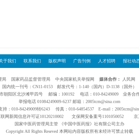
关于我们
联系我们
版权声明
广告刊例
人才招聘
报社动
理局
国家药品监督管理局
中央国家机关举报网
媒体合作：
人民网
国内统一刊号：CN11-0153 邮发代号：1-140（国内）D-1138（国外）
阳区北沙滩甲四号 邮编：100192 电话：010-84249009 业务合作：01
举报电话 01084249009-6237 邮箱：2005tcm@sina.com
：010-84249009转6243 传真：010-64854537 E-mail：2005tcm@sin
联网新闻信息许可证10120210002
文保网安备案号1101050052
京
国家中医药管理局主管 《中国中医药报》社有限公司主办
Copyright All Rights Reseved 本网站内容版权所有未经许可禁止转载