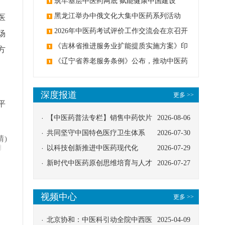
筑牢基层中医药网底 赋能健康中国建设
黑龙江举办中俄文化大集中医药系列活动
医
2026年中医药考试评价工作交流会在京召开
场
《吉林省推进服务业扩能提质实施方案》印
方
发：创建中医类国家医学中心
《辽宁省养老服务条例》公布，推动中医药
与养老融合发展
、
深度报道
更多 >>
平
【中医药普法专栏】销售中药饮片
2026-08-06
。
应告知煎服方法及注意事项
共同坚守中国特色医疗卫生体系
2026-07-30
晴)
明
以科技创新推进中医药现代化
2026-07-29
新时代中医药原创思维培育与人才
2026-07-27
发展路径探索
视频中心
更多 >>
北京协和：中医科引动全院中西医
2025-04-09