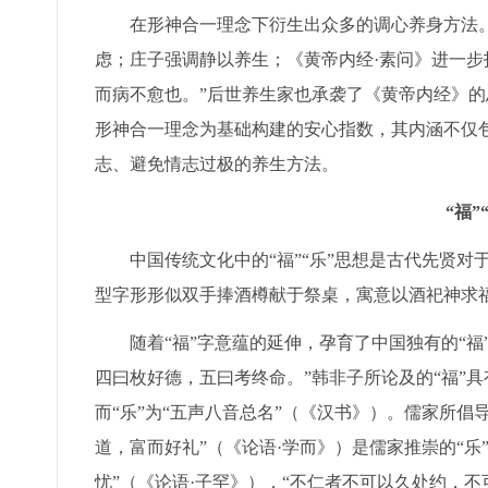
在形神合一理念下衍生出众多的调心养身方法。
虑；庄子强调静以养生；《黄帝内经·素问》进一步
而病不愈也。”后世养生家也承袭了《黄帝内经》
形神合一理念为基础构建的安心指数，其内涵不仅
志、避免情志过极的养生方法。
“福
中国传统文化中的“福”“乐”思想是古代先贤
型字形形似双手捧酒樽献于祭桌，寓意以酒祀神求福
随着“福”字意蕴的延伸，孕育了中国独有的“福
四曰枚好德，五曰考终命。”韩非子所论及的“福”具
而“乐”为“五声八音总名”（《汉书》）。儒家所倡
道，富而好礼”（《论语·学而》）是儒家推崇的“
忧”（《论语·子罕》），“不仁者不可以久处约，不