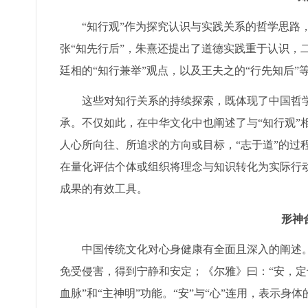
“知行观”作为探究认识与实践关系的哲学思路
张“知先行后”，朱熹还提出了道德实践重于认识，
廷相的“知行兼举”观点，以及王夫之的“行先知后”
这些对知行关系的持续探索，既体现了中国哲学
承。不仅如此，在中华文化中也阐述了与“知行观”相
人心所向往、所追求的方向或目标，“志于道”的过
在量化评估个体或组织将理念与知识转化为实际行
成果的有效工具。
形神
中国传统文化对心身健康有全面且深入的阐述。
免受侵害，得到宁静和安定；《尔雅》曰：“安，定
血脉”和“主神明”功能。“安”与“心”连用，表示