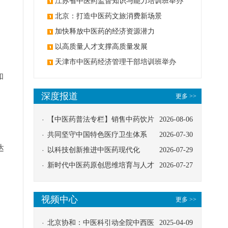
办
江苏省中医药监督知识与能力培训班举办
北京：打造中医药文旅消费新场景
加快释放中医药的经济资源潜力
以高质量人才支撑高质量发展
天津市中医药经济管理干部培训班举办
和
深度报道
更多 >>
【中医药普法专栏】销售中药饮片
2026-08-06
·
应告知煎服方法及注意事项
共同坚守中国特色医疗卫生体系
2026-07-30
达
以科技创新推进中医药现代化
2026-07-29
新时代中医药原创思维培育与人才
2026-07-27
发展路径探索
，
视频中心
更多 >>
北京协和：中医科引动全院中西医
2025-04-09