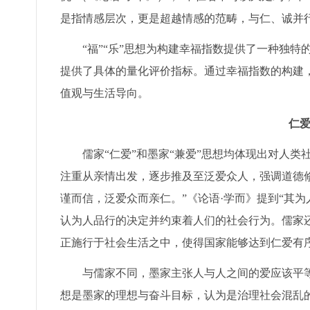
是指情感层次，更是超越情感的范畴，与仁、诚并
“福”“乐”思想为构建幸福指数提供了一种独
提供了具体的量化评价指标。通过幸福指数的构建
值观与生活导向。
仁
儒家“仁爱”和墨家“兼爱”思想均体现出对人
注重从亲情出发，逐步推及至泛爱众人，强调道德
谨而信，泛爱众而亲仁。”《论语·学而》提到“其
认为人品行的决定并约束着人们的社会行为。儒家还
正施行于社会生活之中，使得国家能够达到仁爱有
与儒家不同，墨家主张人与人之间的爱应该平等
想是墨家的理想与奋斗目标，认为是治理社会混乱