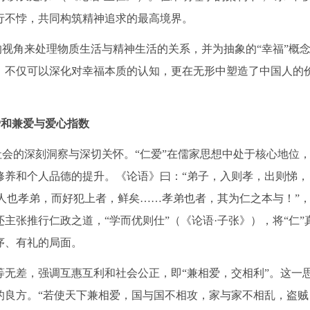
行不悖，共同构筑精神追求的最高境界。
特的视角来处理物质生活与精神生活的关系，并为抽象的“幸福”概
，不仅可以深化对幸福本质的认知，更在无形中塑造了中国人的
爱和兼爱与爱心指数
类社会的深刻洞察与深切关怀。“仁爱”在儒家思想中处于核心地位
修养和个人品德的提升。《论语》曰：“弟子，入则孝，出则悌，
为人也孝弟，而好犯上者，鲜矣……孝弟也者，其为仁之本与！”
主张推行仁政之道，“学而优则仕”（《论语·子张》），将“仁”
序、有礼的局面。
无差，强调互惠互利和社会公正，即“兼相爱，交相利”。这一
的良方。“若使天下兼相爱，国与国不相攻，家与家不相乱，盗贼