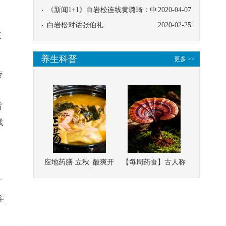
协同
《新闻1+1》白岩松连线黄璐琦：中
2020-04-07
医救治的临床效果
白岩松对话张伯礼
2020-02-25
王
养生科普
更多 >>
传
为
旨
践
应地药膳·立秋 |酸爽开
【每周药食】古人称
胃，一口入魂！喝下
它为“仙草”，滋补强
可
这碗汤，滋阴润燥、
壮、培本固元
主
清热降火