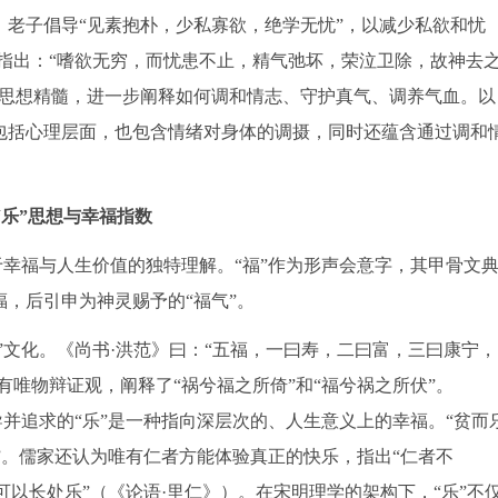
老子倡导“见素抱朴，少私寡欲，绝学无忧”，以减少私欲和忧
指出：“嗜欲无穷，而忧患不止，精气弛坏，荣泣卫除，故神去
的思想精髓，进一步阐释如何调和情志、守护真气、调养气血。以
包括心理层面，也包含情绪对身体的调摄，同时还蕴含通过调和
”“乐”思想与幸福指数
对于幸福与人生价值的独特理解。“福”作为形声会意字，其甲骨文
，后引申为神灵赐予的“福气”。
”文化。《尚书·洪范》曰：“五福，一曰寿，二曰富，三曰康宁，
有唯物辩证观，阐释了“祸兮福之所倚”和“福兮祸之所伏”。
导并追求的“乐”是一种指向深层次的、人生意义上的幸福。“贫而
乐”。儒家还认为唯有仁者方能体验真正的快乐，指出“仁者不
可以长处乐”（《论语·里仁》）。在宋明理学的架构下，“乐”不