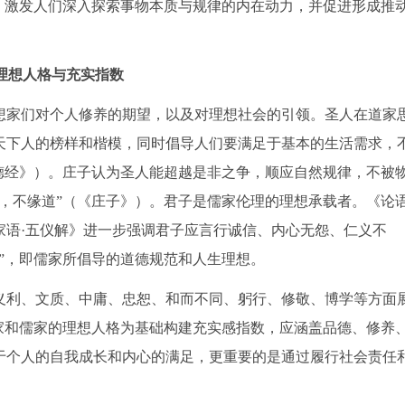
，激发人们深入探索事物本质与规律的内在动力，并促进形成推
理想人格与充实指数
想家们对个人修养的期望，以及对理想社会的引领。圣人在道家
天下人的榜样和楷模，同时倡导人们要满足于基本的生活需求，
德经》）。庄子认为圣人能超越是非之争，顺应自然规律，不被
，不缘道”（《庄子》）。君子是儒家伦理的理想承载者。《论语
家语·五仪解》进一步强调君子应言行诚信、内心无怨、仁义不
”，即儒家所倡导的道德规范和人生理想。
义利、文质、中庸、忠恕、和而不同、躬行、修敬、博学等方面
家和儒家的理想人格为基础构建充实感指数，应涵盖品德、修养
于个人的自我成长和内心的满足，更重要的是通过履行社会责任
。