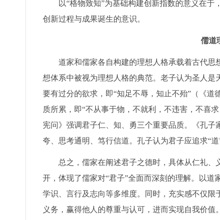
以“格物致知”为基础构建创新指数的意义在于
创新过程与成果诞生的意识。
儒道
道家和儒家各自构建的理想人格承载着古代思
想体系中被视为理想人格的典范。老子认为圣人是
要有过分的欲求，即“知足不辱，知止不殆”（《道
质所累，即“不从事于物，不就利，不违害，不喜求
宪问》强调君子仁、知、勇三个重要品质。《孔子
夸、思考通明、笃行信道。孔子认为君子应追求“道
总之，儒家在阐述君子之德时，具体从仁礼、
开，体现了儒家对“君子”全面而深刻的理解。以道
学识、言行及志向等多维度。同时，充实感不仅限
义务，赢得他人的尊重与认可，进而实现自我价值