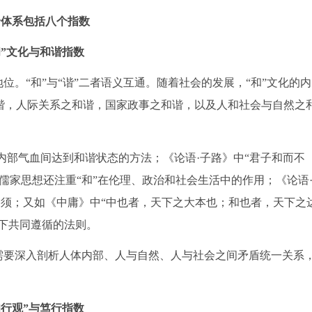
价体系包括八个指数
和”文化与和谐指数
位。“和”与“谐”二者语义互通。随着社会的发展，“和”文化的内
谐，人际关系之和谐，国家政事之和谐，以及人和社会与自然之
体内部气血间达到和谐状态的方法；《论语·子路》中“君子和而不
儒家思想还注重“和”在伦理、政治和社会生活中的作用；《论语
辅相须；又如《中庸》中“中也者，天下之大本也；和也者，天下之
天下共同遵循的法则。
需要深入剖析人体内部、人与自然、人与社会之间矛盾统一关系
知行观”与笃行指数