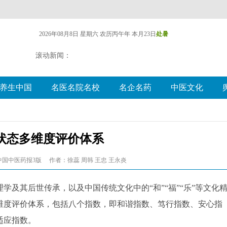
2026年08月8日 星期六
农历丙午年 本月23日
处暑
滚动新闻：
养生中国
名医名院名校
名企名药
中医文化
状态多维度评价体系
中国中医药报3版
作者：徐蕊 周韩 王忠 王永炎
学及其后世传承，以及中国传统文化中的“和”“福”“乐”等文化
维度评价体系，包括八个指数，即和谐指数、笃行指数、安心指
适应指数。