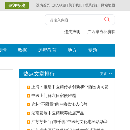
设为首页
|
加入收藏
|
关于我们
|
联系我们
|
网站地图
遗失声明
广西举办比赛探索中（壮
舆情
数据
远程教育
地方
专题
热点文章排行
更多 >>
上海：推动中医药传承创新和中西医协同发
展
中医上门解六日宿便难题
这杯“不限量”的乌梅饮沁人心脾
精
湖南发展中医药康养旅居产品
江苏苏州“百市千县”中医药文化惠民活动举