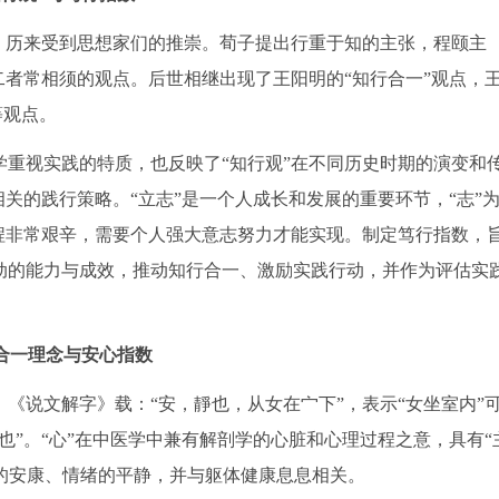
，历来受到思想家们的推崇。荀子提出行重于知的主张，程颐主
二者常相须的观点。后世相继出现了王阳明的“知行合一”观点，
等观点。
重视实践的特质，也反映了“知行观”在不同历史时期的演变和
关的践行策略。“立志”是一个人成长和发展的重要环节，“志”
程非常艰辛，需要个人强大意志努力才能实现。制定笃行指数，
动的能力与成效，推动知行合一、激励实践行动，并作为评估实
合一理念与安心指数
《说文解字》载：“安，靜也，从女在宀下”，表示“女坐室内”
也”。“心”在中医学中兼有解剖学的心脏和心理过程之意，具有“
身体的安康、情绪的平静，并与躯体健康息息相关。