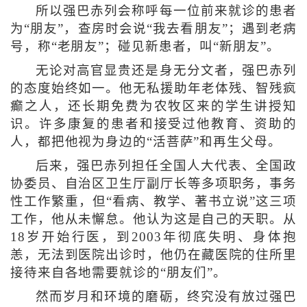
所以强巴赤列会称呼每一位前来就诊的患者
为“朋友”，查房时会说“我去看朋友”；遇到老病
号，称“老朋友”；碰见新患者，叫“新朋友”。
无论对高官显贵还是身无分文者，强巴赤列
的态度始终如一。他无私援助年老体残、智残疯
癫之人，还长期免费为农牧区来的学生讲授知
识。许多康复的患者和接受过他教育、资助的
人，都把他视为身边的“活菩萨”和再生父母。
后来，强巴赤列担任全国人大代表、全国政
协委员、自治区卫生厅副厅长等多项职务，事务
性工作繁重，但“看病、教学、著书立说”这三项
工作，他从未懈怠。他认为这是自己的天职。从
18岁开始行医，到2003年彻底失明、身体抱
恙，无法到医院出诊时，他仍在藏医院的住所里
接待来自各地需要就诊的“朋友们”。
然而岁月和环境的磨砺，终究没有放过强巴