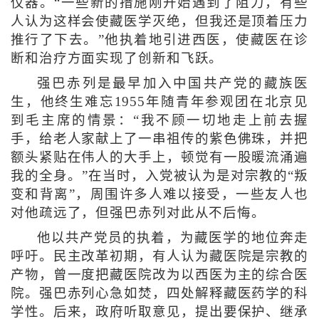
仪器。“一些新的措施刚开始遇到了阻力，有些
人认为这样会使藏医学灭绝，但我还是顶着压力
推行了下去。”他执着地引进西医，使藏医在诊
断和治疗方面实现了创新和飞跃。
强巴赤列是最早加入中国共产党的藏族医
生，他终生难忘1955年随青年参观团在北京见
到毛主席的情景：“我不顾一切地走上前去握
手，给老人家献上了一串祖传的紫色佛珠，并把
额头紧贴在伟人的大手上，顿觉有一股暖流涌遍
我的全身。”在当时，入党被认为是对宗教的“叛
变和背离”，周围许多人难以接受，一些友人也
对他疏远了，但强巴赤列对此从不后悔。
他以共产党员的执着，为藏医学的地位奔走
呼吁。民主改革初期，有人认为藏医院是宗教的
产物，曾一度把藏医院改为以西医为主的综合医
院。强巴赤列心急如焚，四处解释藏医药学的科
学性。后来，政府听取意见，提出要保护、继承