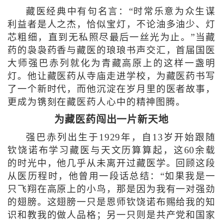
藏医经典中有句名言：“时常乐意为众生谋
利益者是人之杰，恰似宝灯，不论油多油少、灯
芯粗细，直到无私照尽最后一丝光为止。”当藏
药的袅袅药香与藏医的琅琅书声交汇，首届国医
大师强巴赤列就化为青藏高原上的这样一盏明
灯。他让藏医药从寺庙走进学校，为藏医药书写
了一个新时代，而他沉淀在岁月里的医者故事，
更成为镌刻在藏医药人心中的精神图腾。
为藏医药闯出一片新天地
强巴赤列出生于1929年，自13岁开始跟随
钦饶诺布学习藏医与天文历算算起，这60余载
的时光中，他几乎从未离开过藏医学。回顾这段
从医历程时，他曾用一段话总结：“如果我是一
只飞翔在高原上的小鸟，那是因为我有一对强劲
的翅膀。这翅膀一只是恩师钦饶诺布赐给我的知
识和教我的做人品格；另一只则是共产党和国家