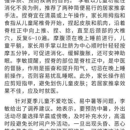
强体质、预防疾病的目的。”李敏以儿童功能性
消化不良为例，推荐了两种简便易行的居家推拿
手法。捏脊宜在清晨或上午操作，家长用拇指和
食指从儿童尾椎骨开始，捏起皮肤和肌肉，沿着
脊柱正中向上推、捏、捻，直至后颈部的大椎
穴，反复6~10遍。摩腹须在晚上睡前进行，儿
童平躺，家长用手掌以肚脐为中心顺时针轻轻按
摩五分钟，可促进消化、缓解腹胀，还可安神助
眠。李敏提醒，捏脊的部位是脊柱正中，是中医
的督脉，作用是振奋和提升阳气，切忌在晚上睡
前操作，否则容易扰乱睡眠。此外，家长操作前
应剪短指甲，避免划伤儿童皮肤；若居家推拿效
果不佳，应及时就医。
针对夏季儿童不爱吃饭、易中暑等问题，李
敏给出了调养建议。她表示，要预防中暑，外出
活动尽量选择早晨或傍晚，及时补充水分，高温
时段避免长时间户外活动。一旦出现头昏、恶心