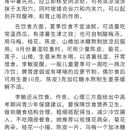
等中暑先兆，应立即移至阴凉处，可将清凉油涂
抹于太阳穴，同时按揉合谷穴和内关穴，可以起
到开窍醒神、和胃止呕的作用。
在饮食方面，夏季饮食不宜油腻，可适量吃
常温西瓜，有清暑生津之效；也可自制酸梅汤，
用乌梅、桂花、陈皮、山楂加冰糖熬制放凉后服
用。8月份暑湿较重时，可用少量陈皮、菊花、
莲子、山楂、生薏米熬水喝，以清暑祛湿、开胃
增食。李敏提醒，一般儿童夏季可一周吃一两次
冷饮；脾胃虚弱或有哮喘的应更节制，偶尔食后
可用生姜10克、陈皮3克加红糖水熬制生姜茶缓
解不适。
李敏还从饮食、作息、心理三方面给出中高
考期间青少年保健建议。要保障饮食营养卫生，
做到膳食结构合理、粗细搭配得当，减少冷饮摄
入，不吃隔夜餐食。她推荐以玫瑰花两朵、菊花
两朵、桂花一小撮、陈皮一片、乌梅一个加冰糖