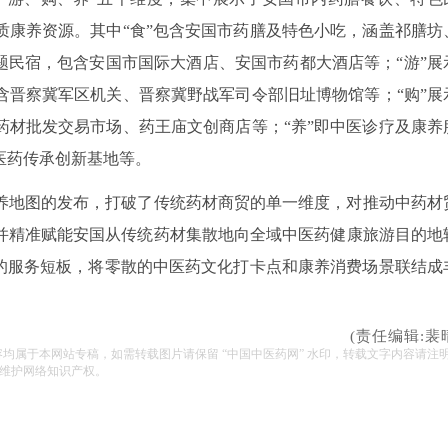
质康养资源。其中“食”包含安国市药膳及特色小吃，涵盖祁膳坊
题民宿，包含安国市国际大酒店、安国市药都大酒店等；“游”展
含晋察冀军区机关、晋察冀野战军司令部旧址博物馆等；“购”展
药材批发交易市场、药王庙文创商店等；“养”即中医诊疗及康养
医药传承创新基地等。
养地图的发布，打破了传统药材商贸的单一维度，对推动中药材
并精准赋能安国从传统药材集散地向全域中医药健康旅游目的地
”的服务短板，将零散的中医药文化打卡点和康养消费场景联结成
(责任编辑:裴
容均属于本网站专稿，如需转载图片请保留 “中国中医药网” 水印，转载文字内容请注
维护网络知识产权。