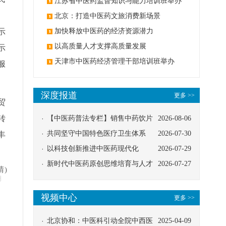
办
江苏省中医药监督知识与能力培训班举办
、
北京：打造中医药文旅消费新场景
示
加快释放中医药的经济资源潜力
以高质量人才支撑高质量发展
示
天津市中医药经济管理干部培训班举办
服
深度报道
更多 >>
贸
转
【中医药普法专栏】销售中药饮片
2026-08-06
应告知煎服方法及注意事项
共同坚守中国特色医疗卫生体系
2026-07-30
丰
以科技创新推进中医药现代化
2026-07-29
新时代中医药原创思维培育与人才
2026-07-27
晴)
明
发展路径探索
视频中心
更多 >>
北京协和：中医科引动全院中西医
2025-04-09