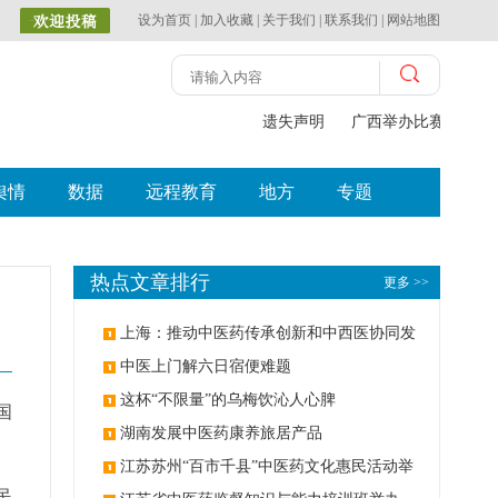
设为首页
|
加入收藏
|
关于我们
|
联系我们
|
网站地图
遗失声明
广西举办比赛探索中
舆情
数据
远程教育
地方
专题
热点文章排行
更多 >>
上海：推动中医药传承创新和中西医协同发
展
中医上门解六日宿便难题
这杯“不限量”的乌梅饮沁人心脾
国
湖南发展中医药康养旅居产品
江苏苏州“百市千县”中医药文化惠民活动举
民