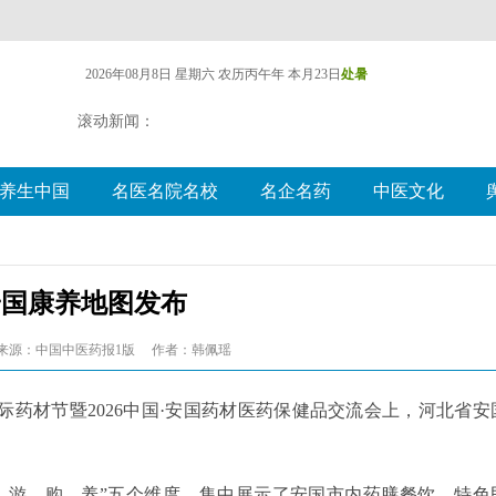
2026年08月8日 星期六
农历丙午年 本月23日
处暑
滚动新闻：
养生中国
名医名院名校
名企名药
中医文化
安国康养地图发布
来源：中国中医药报1版
作者：韩佩瑶
际药材节暨2026中国·安国药材医药保健品交流会上，河北省安
、游、购、养”五个维度，集中展示了安国市内药膳餐饮、特色