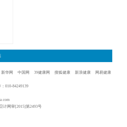
态
新华网
中国网
39健康网
搜狐健康
新浪健康
网易健康
0-84249139
a.com
卫计网审[2015]第2493号