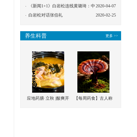
协同
《新闻1+1》白岩松连线黄璐琦：中
2020-04-07
医救治的临床效果
白岩松对话张伯礼
2020-02-25
养生科普
更多 >>
应地药膳·立秋 |酸爽开
【每周药食】古人称
胃，一口入魂！喝下
它为“仙草”，滋补强
这碗汤，滋阴润燥、
壮、培本固元
清热降火