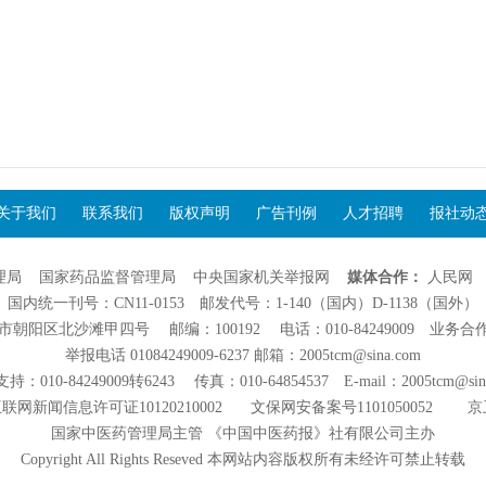
关于我们
联系我们
版权声明
广告刊例
人才招聘
报社动
理局
国家药品监督管理局
中央国家机关举报网
媒体合作：
人民网
国内统一刊号：CN11-0153 邮发代号：1-140（国内）D-1138（国外）
阳区北沙滩甲四号 邮编：100192 电话：010-84249009 业务合作：01
举报电话 01084249009-6237 邮箱：2005tcm@sina.com
：010-84249009转6243 传真：010-64854537 E-mail：2005tcm@sin
联网新闻信息许可证10120210002
文保网安备案号1101050052
京
国家中医药管理局主管 《中国中医药报》社有限公司主办
Copyright All Rights Reseved 本网站内容版权所有未经许可禁止转载