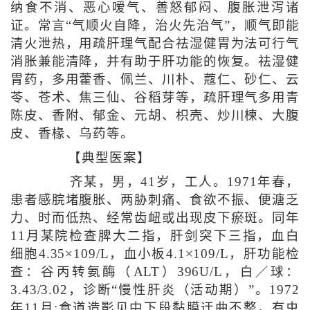
纳食不消、恶心嗳气、善怒郁闷、腹胀泄泻诸
证。常言“气顺火自降，治火先治气”，顺气即能
清火泄热，用疏肝理气配合祛湿健胃为法可行气
消胀兼能清降，并有助于肝功能的恢复。祛湿健
胃药，多用藿香、佩兰、川朴、蔻仁、砂仁、云
苓、苍术、焦三仙、谷稻芽等，疏肝理气多用青
陈皮、香附、郁金、元胡、枳壳、炒川楝、大腹
皮、香椽、乌药等。
【典型医案】
齐某，男，41岁，工人。1971年春，
患者感脘堵腹胀、两胁刺痛、食欲不振、便溏乏
力、时而低热、经常齿衄或出现皮下瘀斑。同年
11月某院检查脾大二指，肝剑突下三指，血白
细胞4.35×109/L，血小板4.1×109/L，肝功能检
查：谷丙转氨酶（ALT）396U/L，白／球：
3.43/3.02，诊断“慢性肝炎（活动期）”。1972
年11月:食道造影见中下段黏膜迂曲不整，有虫