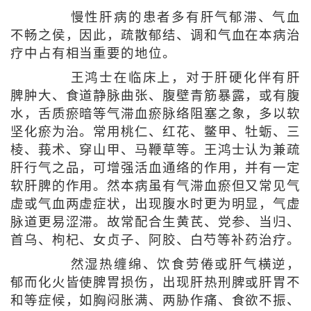
慢性肝病的患者多有肝气郁滞、气血
不畅之侯，因此，疏散郁结、调和气血在本病治
疗中占有相当重要的地位。
王鸿士在临床上，对于肝硬化伴有肝
脾肿大、食道静脉曲张、腹壁青筋暴露，或有腹
水，舌质瘀暗等气滞血瘀脉络阻塞之象，多以软
坚化瘀为治。常用桃仁、红花、鳖甲、牡蛎、三
棱、莪术、穿山甲、马鞭草等。王鸿士认为兼疏
肝行气之品，可增强活血通络的作用，并有一定
软肝脾的作用。然本病虽有气滞血瘀但又常见气
虚或气血两虚症状，出现腹水时更为明显，气虚
脉道更易涩滞。故常配合生黄芪、党参、当归、
首乌、枸杞、女贞子、阿胶、白芍等补药治疗。
然湿热缠绵、饮食劳倦或肝气横逆，
郁而化火皆使脾胃损伤，出现肝热刑脾或肝胃不
和等症候，如胸闷胀满、两胁作痛、食欲不振、