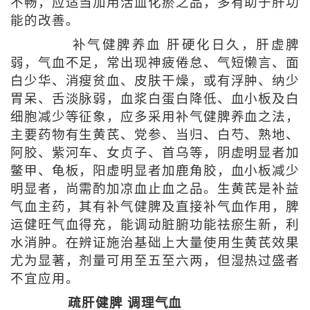
不畅，应适当加用活血化瘀之品，多有助于肝功
能的改善。
补气健脾养血 肝硬化日久，肝虚脾
弱，气血不足，常出现神疲倦怠、气短懒言、面
白少华、消瘦贫血、皮肤干燥，或有浮肿、纳少
胃呆、舌淡脉弱，血浆白蛋白降低、血小板及白
细胞减少等征象，应多采用补气健脾养血之法，
主要药物有生黄芪、党参、当归、白芍、熟地、
阿胶、紫河车、女贞子、首乌等，阴虚明显者加
鳖甲、龟板，阳虚明显者加鹿角胶，血小板减少
明显者，尚需酌加凉血止血之品。生黄芪是补益
气血主药，其有补气健脾及直接补气血作用，脾
运健旺气血得充，能调动脏腑功能祛瘀生新，利
水消肿。在辨证施治基础上大量使用生黄芪效果
尤为显著，剂量可用至五至六两，但湿热过盛者
不宜应用。
疏肝健脾 调理气血