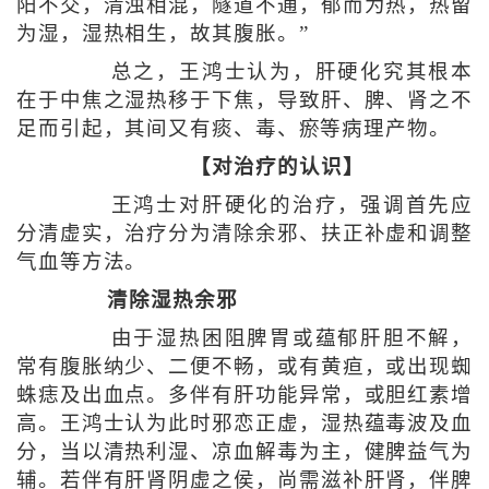
阳不交，清浊相混，隧道不通，郁而为热，热留
为湿，湿热相生，故其腹胀。”
总之，王鸿士认为，肝硬化究其根本
在于中焦之湿热移于下焦，导致肝、脾、肾之不
足而引起，其间又有痰、毒、瘀等病理产物。
【对治疗的认识】
王鸿士对肝硬化的治疗，强调首先应
分清虚实，治疗分为清除余邪、扶正补虚和调整
气血等方法。
清除湿热余邪
由于湿热困阻脾胃或蕴郁肝胆不解，
常有腹胀纳少、二便不畅，或有黄疸，或出现蜘
蛛痣及出血点。多伴有肝功能异常，或胆红素增
高。王鸿士认为此时邪恋正虚，湿热蕴毒波及血
分，当以清热利湿、凉血解毒为主，健脾益气为
辅。若伴有肝肾阴虚之侯，尚需滋补肝肾，伴脾