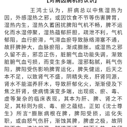
【对病因病机的认识】
王鸿士认为，肝病总以中焦湿热为
因，外感湿热之邪，或因饮食不节等伤害脾胃，
湿热内生，湿热久蓄困扰脾阳气机不畅，脾不运
化而水湿停聚，湿热蕴郁肝胆，疏泄不利，气机
郁阻，血行瘀滞，气滞血瘀导致脉络滞塞不通，
故肝脾肿大，血脉瘀阻，渐成臌胀。或湿热之邪
久留不去，邪恋正伤，脏腑气血功能失调，渐致
脏腑气血亏损，而变生多端。湿邪黏腻，耗气伤
阳，脾阳受伤影响脾胃运化，脾失健运，后天之
本不足，以致肾气不盛，阴精失充，肝肾同源，
肾水不能滋养肝木，导致肝郁化火，渐渐侵及下
焦之肝肾，使病情演变多端，出现痰、瘀、毒、
虚等复杂的临床表现，其本为肝、脾、肾之不
足，其标则为痰、毒、瘀之蕴结。正如《沈士尊
生》所言“臌胀病根在脾，脾阳受损，运化失
职，或由怒气伤肝，渐蚀其脾，脾虚之极，故阴