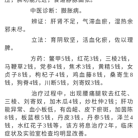
中医诊断：臌胀病。
辨证：肝肾不足，气滞血瘀，湿热余
邪未尽。
立法：育阴软坚，活血化瘀，佐以理
脾。
方药：鳖甲5钱，红花3钱，三棱2钱，
马鞭草2钱，党参4钱，焦术3钱，黄精5钱，女
贞子8钱，枸杞子4钱，鸡血藤8钱，桑寄生8
钱，狗脊4钱，川断5钱，刘寄奴3钱。
治疗过程中，出现腰痛腿软去红花、
三棱、刘寄奴，加木瓜4钱，炒杜仲2钱；肝功
能异常、血小板低，有齿衄、皮下瘀斑，加茵陈
8钱，板蓝根5钱，丹皮3钱，丹参5钱，泽兰4
钱，水红花子3钱等，该方将息治疗2年，临床
症状及实验室检查均明显改善。