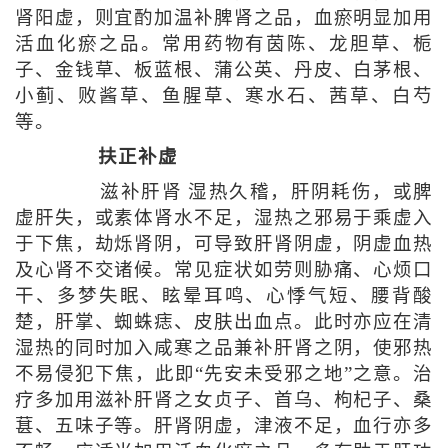
肾阳虚，则宜酌加温补脾肾之品，血瘀明显加用
活血化瘀之品。常用药物有茵陈、龙胆草、栀
子、金钱草、板蓝根、蒲公英、丹皮、白茅根、
小蓟、败酱草、鱼腥草、寒水石、茜草、白芍
等。
扶正补虚
滋补肝肾 湿热久稽，肝阴耗伤，或脾
虚肝失，或素体肾水不足，湿热之邪易于乘虚入
于下焦，劫烁肾阴，可导致肝肾阴虚，阴虚血热
及心肾不交诸候。常见症状如劳则胁痛、心烦口
干、多梦失眠、眩晕耳鸣、心悸气短、腰背酸
楚，肝掌、蜘蛛痣、皮肤出血点。此时亦应在清
湿热的同时加入咸寒之品兼补肝肾之阴，使邪热
不易侵犯下焦，此即“先安未受邪之地”之意。治
疗多加用滋补肝肾之女贞子、首乌、枸杞子、桑
葚、五味子等。肝肾阴虚，津液不足，血行亦多