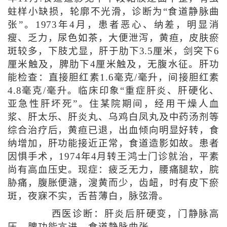
蛀样小缺损，轮廓不光滑，诊断为“食道静脉曲
张”。1973年4月，患者恶心、纳差，明显消
瘦、乏力，尿色如茶，大便泄泻，黄疸，皮肤瘀
斑较多，下肢尤显，肝于肋下3.5厘米，剑突下6
厘米触及，脾肋下4厘米触及，无腹水征。肝功
能检查：直接胆红素1.6毫克/毫升，间接胆红素
4.8毫克/毫升。临床印象“重症肝炎、肝硬化、
亚急性肝坏死”。住某院期间，经用干燥人血
浆、肝太乐、肝炎丸、乌鸡白凤丸及中药汤剂等
综合治疗后，黄疸已退，出血倾向明显好转，食
纳增加，肝功能接近正常，食道造影如故。患者
因惧手术，1974年4月转王鸿士门诊就治，平素
尚有高血压史。现症：疲乏无力，腰痛腿软，脘
胁痛，腹胀便溏，溲黄而少，齿衄，时有皮下瘀
斑，夜寐不实，舌苔薄白，脉弦滑。
西医诊断：肝炎后肝硬变，门静脉高
压，脾功能亢进，食道静脉曲张。