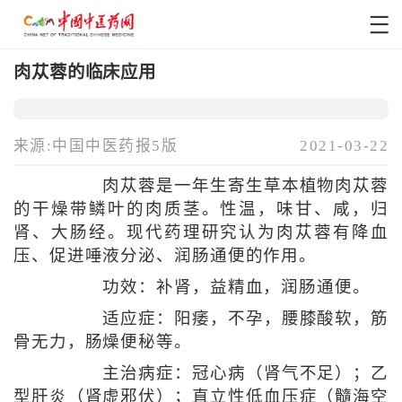
肉苁蓉的临床应用
来源:中国中医药报5版
2021-03-22
肉苁蓉是一年生寄生草本植物肉苁蓉
的干燥带鳞叶的肉质茎。性温，味甘、咸，归
肾、大肠经。现代药理研究认为肉苁蓉有降血
压、促进唾液分泌、润肠通便的作用。
功效：补肾，益精血，润肠通便。
适应症：阳痿，不孕，腰膝酸软，筋
骨无力，肠燥便秘等。
主治病症：冠心病（肾气不足）；乙
型肝炎（肾虚邪伏）；直立性低血压症（髓海空