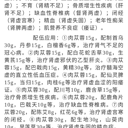
虚）；不育（肾精不足）；骨质增生性疾病（肝
肾不足）；缺血性脊椎病（督肾两虚）；闭经
（肾虚宫寒）；精血（肾虚失固）；老年性痴呆
（肾脾两虚）；肌营养不良症（痿证）。
配伍应用：①肉苁蓉15g，配制首乌
30g，丹参15g，白檀香6g等，治疗肾气不足的
冠心病。②肉苁蓉15g，配白花蛇舌草30g，生
黄芪15g等，治疗肾虚邪伏的乙型肝炎。③肉苁
蓉15g，配巴戟肉15g，黄精30g等，治疗髓海空
虚的直立性低血压症。④肉苁蓉15g，配仙灵脾
15g，当归15g，肉桂6g等治疗肾虚血涩的阳痿
证。⑤肉苁蓉30g，配川芎10g，鹿含草15g等，
治疗骨质增生性疾病。⑥肉苁蓉20g，配鹿角片
10g，巴戟天10g等，治疗缺血性脊椎病。⑦肉
苁蓉20g，配陈艾8g，红花6g等，治疗肾虚宫寒
的闭经。⑧肉苁蓉30g，配生地30g，山萸肉
10g，旱莲草30g等，治疗肾虚失固的精血症。