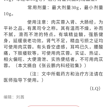
常用剂量：最大剂量30g，最小剂量
10g。
使用注意：肉苁蓉入肾、大肠经，为
平补之品，有黑司令之称。其有温而不燥，补而
不腻，滑而不泄的特点。有填精益髓，强筋健
身，延缓衰老功效。肾气不足，精血亏损之证均
可使用肉苁蓉。有头昏空虚感，耳鸣已久，腰酸
痛，下肢痿软等，可使用肉苁蓉。实证、热证、
相火偏旺、大便滑泄、实热便结者，不可用肉苁
蓉。（本文摘自《张云鹏内科经验集》）
（注：文中所载药方和治疗方法请在
医师指导下使用。）
（LQ）
编辑：刘茜